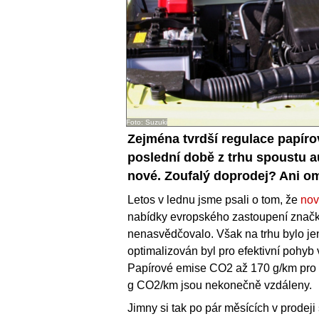
Foto: Suzuki
Zejména tvrdší regulace papíro
poslední době z trhu spoustu a
nové. Zoufalý doprodej? Ani o
Letos v lednu jsme psali o tom, že
nov
nabídky evropského zastoupení značk
nenasvědčovalo. Však na trhu bylo jen 
optimalizován byl pro efektivní pohyb v
Papírové emise CO2 až 170 g/km pro 
g CO2/km jsou nekonečně vzdáleny.
Jimny si tak po pár měsících v prodeji 