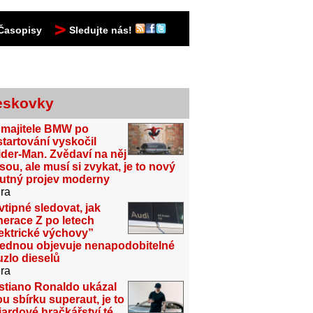
Časopisy
Sledujte nás!
eskovky
 majitele BMW po
tartování vyskočil
der-Man. Zvědaví na něj
sou, ale musí si zvykat, je to nový
utný projev moderny
ra
vtipné sledovat, jak
erace Z po letech
ektrické výchovy”
jednou objevuje nenapodobitelné
zlo dieselů
ra
stiano Ronaldo ukázal
u sbírku superaut, je to
iardové hračkářství té