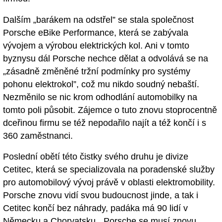
Dalším „barákem na odstřel” se stala společnost
Porsche eBike Performance, která se zabývala
vývojem a výrobou elektrických kol. Ani v tomto
byznysu dál Porsche nechce dělat a odvolává se na
„zásadně změněné tržní podmínky pro systémy
pohonu elektrokol”, což mu nikdo soudný nebaští.
Nezměnilo se nic krom odhodlání automobilky na
tomto poli působit. Zájemce o tuto znovu stoprocentně
dceřinou firmu se též nepodařilo najít a též končí i s
360 zaměstnanci.
Poslední obětí této čistky svého druhu je divize
Cetitec, která se specializovala na poradenské služby
pro automobilový vývoj právě v oblasti elektromobility.
Porsche znovu vidí svou budoucnost jinde, a tak i
Cetitec končí bez náhrady, padáka má 90 lidí v
Německu a Chorvatsku. „Porsche se musí znovu