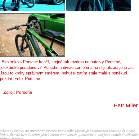
Elektrokola Porsche končí, stejně tak továrna na baterky Porsche,
„elektrické poradenství” Porsche a divize zaměřená na digitalizaci jeho aut.
Jsou to kroky správným směrem, bohužel zatím stále malé a poněkud
pozdní. Foto: Porsche
Zdroj: Porsche
Petr Miler
Všechny články na Autoforum.cz jsou komentáře vyjadřující stanovisko redakce či autora.
Vyjma článků označených jako inzerce není obsah sponzorován ani jinak obdobně ovlivněn
třetími stranami.