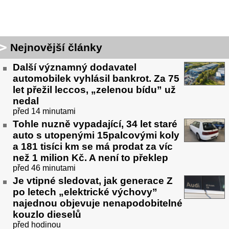
Nejnovější články
Další významný dodavatel
automobilek vyhlásil bankrot. Za 75
let přežil leccos, „zelenou bídu” už
nedal
před 14 minutami
Tohle nuzně vypadající, 34 let staré
auto s utopenými 15palcovými koly
a 181 tisíci km se má prodat za víc
než 1 milion Kč. A není to překlep
před 46 minutami
Je vtipné sledovat, jak generace Z
po letech „elektrické výchovy”
najednou objevuje nenapodobitelné
kouzlo dieselů
před hodinou