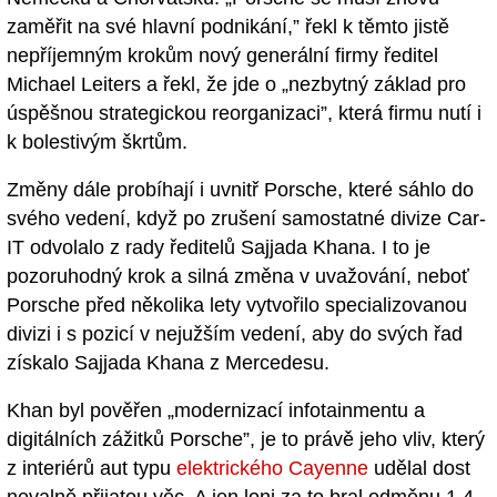
zaměřit na své hlavní podnikání,” řekl k těmto jistě
nepříjemným krokům nový generální firmy ředitel
Michael Leiters a řekl, že jde o „nezbytný základ pro
úspěšnou strategickou reorganizaci”, která firmu nutí i
k bolestivým škrtům.
Změny dále probíhají i uvnitř Porsche, které sáhlo do
svého vedení, když po zrušení samostatné divize Car-
IT odvolalo z rady ředitelů Sajjada Khana. I to je
pozoruhodný krok a silná změna v uvažování, neboť
Porsche před několika lety vytvořilo specializovanou
divizi i s pozicí v nejužším vedení, aby do svých řad
získalo Sajjada Khana z Mercedesu.
Khan byl pověřen „modernizací infotainmentu a
digitálních zážitků Porsche”, je to právě jeho vliv, který
z interiérů aut typu
elektrického Cayenne
udělal dost
nevalně přijatou věc. A jen loni za to bral odměnu 1,4