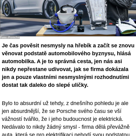
Foto: Porsche
Je čas pověsit nesmysly na hřebík a začít se znovu
věnovat podstatě automobilového byznysu, hlásá
automobilka. A je to správná cesta, jen nás asi
nikdy nepřestane udivovat, jak se firma dokázala
jen a pouze vlastními nesmyslnými rozhodnutími
dostat tak daleko do slepé uličky.
Bylo to absurdní už tehdy, z dnešního pohledu je ale
jen absurdnější, že se Porsche svého času se vší
vážností tvářilo, že i jeho budoucnost je elektrická.
Nedávalo to nikdy žádný smysl - firma dělá převážně
auta, která se pro elektrifikaci nehodí svou podstatou,