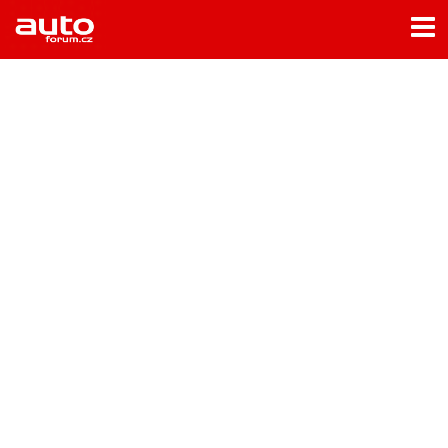
Menu
Home
Rubriky
- Testy aut
- Jízdní dojmy a další testy
- Bleskovky
- Představení
- Fascinace a historie
- Život řidiče
- Tuning
- Technika
- Zajímavosti