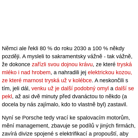
Němci ale řekli 80 % do roku 2030 a 100 % někdy
později. A mysleli to sakramentsky vážně - tak vážně,
že dokonce
zařízli svou dojnou krávu
, ze které
tryská
mléko i nad hrobem
, a nahradili jej
elektrickou kozou,
ze které marnost tryská už v kolébce
. A neskončili s
tím, jeli dál,
venku už je další podobný omyl
a
další se
pekl
, až asi dvě minuty před dvanáctou to někdo (a
docela by nás zajímalo, kdo to vlastně byl) zastavil.
Nyní se Porsche tedy vrací ke spalovacím motorům,
mění management, zbavuje se podílů v jiných firmách,
zavírá divize spojené s elektrifikací a propouští, aby