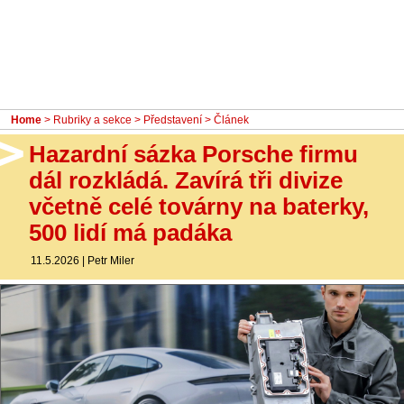
- Ostatní
Diskuzní fórum
Sledujte nás!
Home
>
Rubriky a sekce
>
Představení
> Článek
Hazardní sázka Porsche firmu
dál rozkládá. Zavírá tři divize
včetně celé továrny na baterky,
500 lidí má padáka
11.5.2026
|
Petr Miler