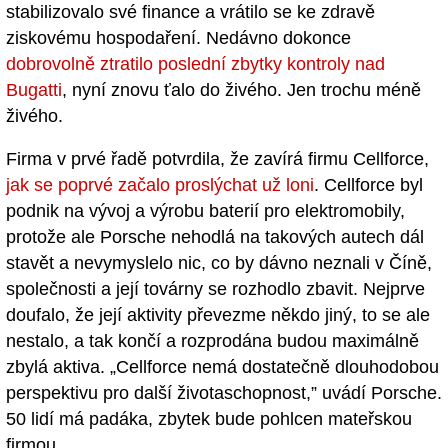
stabilizovalo své finance a vrátilo se ke zdravě
ziskovému hospodaření. Nedávno dokonce
dobrovolně ztratilo poslední zbytky kontroly nad
Bugatti
, nyní znovu ťalo do živého. Jen trochu méně
živého.
Firma v prvé řadě potvrdila, že zavírá firmu Cellforce,
jak se poprvé začalo proslýchat už loni
. Cellforce byl
podnik na vývoj a výrobu baterií pro elektromobily,
protože ale Porsche nehodlá na takových autech dál
stavět a nevymyslelo nic, co by dávno neznali v Číně,
společnosti a její továrny se rozhodlo zbavit. Nejprve
doufalo, že její aktivity převezme někdo jiný, to se ale
nestalo, a tak končí a rozprodána budou maximálně
zbylá aktiva. „Cellforce nemá dostatečně dlouhodobou
perspektivu pro další životaschopnost,” uvádí Porsche.
50 lidí má padáka, zbytek bude pohlcen mateřskou
firmou.