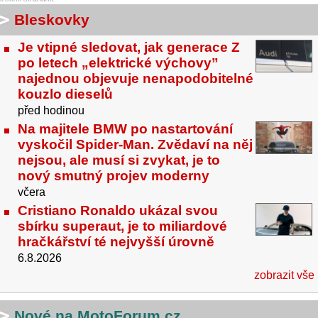
Bleskovky
Je vtipné sledovat, jak generace Z
po letech „elektrické výchovy”
najednou objevuje nenapodobitelné
kouzlo dieselů
před hodinou
Na majitele BMW po nastartování
vyskočil Spider-Man. Zvědaví na něj
nejsou, ale musí si zvykat, je to
nový smutný projev moderny
včera
Cristiano Ronaldo ukázal svou
sbírku superaut, je to miliardové
hračkářství té nejvyšší úrovně
6.8.2026
zobrazit vše
Nové na MotoForum.cz