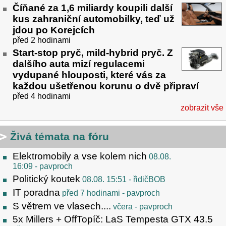
Číňané za 1,6 miliardy koupili další
kus zahraniční automobilky, teď už
jdou po Korejcích
před 2 hodinami
Start-stop pryč, mild-hybrid pryč. Z
dalšího auta mizí regulacemi
vydupané hlouposti, které vás za
každou ušetřenou korunu o dvě připraví
před 4 hodinami
zobrazit vše
Živá témata na fóru
Elektromobily a vse kolem nich
08.08.
16:09
- pavproch
Politický koutek
08.08. 15:51
- řidičBOB
IT poradna
před 7 hodinami
- pavproch
S větrem ve vlasech....
včera
- pavproch
5x Millers + OffTopíč: LaS Tempesta GTX 43.5