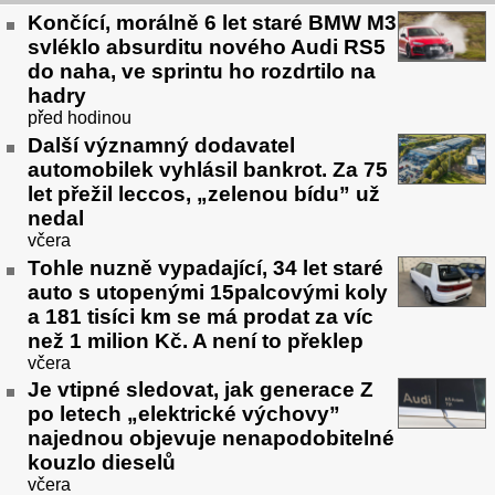
Končící, morálně 6 let staré BMW M3
svléklo absurditu nového Audi RS5
do naha, ve sprintu ho rozdrtilo na
hadry
před hodinou
Další významný dodavatel
automobilek vyhlásil bankrot. Za 75
let přežil leccos, „zelenou bídu” už
nedal
včera
Tohle nuzně vypadající, 34 let staré
auto s utopenými 15palcovými koly
a 181 tisíci km se má prodat za víc
než 1 milion Kč. A není to překlep
včera
Je vtipné sledovat, jak generace Z
po letech „elektrické výchovy”
najednou objevuje nenapodobitelné
kouzlo dieselů
včera