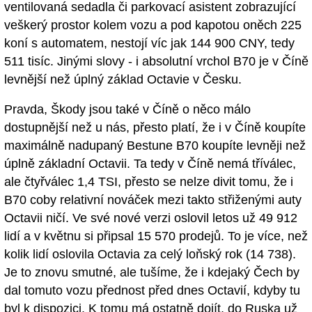
ventilovaná sedadla či parkovací asistent zobrazující
veškerý prostor kolem vozu a pod kapotou oněch 225
koní s automatem, nestojí víc jak 144 900 CNY, tedy
511 tisíc. Jinými slovy - i absolutní vrchol B70 je v Číně
levnější než úplný základ Octavie v Česku.
Pravda, Škody jsou také v Číně o něco málo
dostupnější než u nás, přesto platí, že i v Číně koupíte
maximálně nadupaný Bestune B70 koupíte levněji než
úplně základní Octavii. Ta tedy v Číně nemá tříválec,
ale čtyřválec 1,4 TSI, přesto se nelze divit tomu, že i
B70 coby relativní nováček mezi takto střiženými auty
Octavii ničí. Ve své nové verzi oslovil letos už 49 912
lidí a v květnu si připsal 15 570 prodejů. To je více, než
kolik lidí oslovila Octavia za celý loňský rok (14 738).
Je to znovu smutné, ale tušíme, že i kdejaký Čech by
dal tomuto vozu přednost před dnes Octavií, kdyby tu
byl k dispozici. K tomu má ostatně dojít, do Ruska už