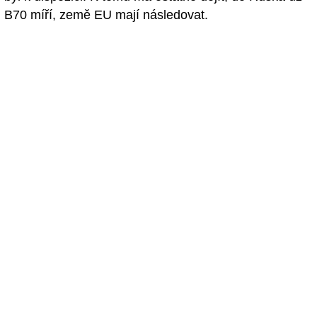
B70 míří, země EU mají následovat.