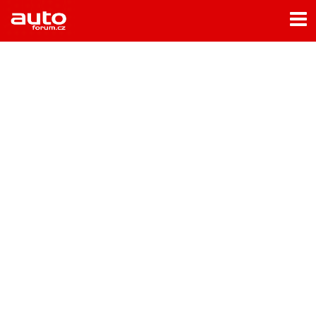
Menu
Home
Rubriky
- Testy aut
- Jízdní dojmy a další testy
- Bleskovky
- Představení
- Fascinace a historie
- Život řidiče
- Tuning
- Technika
- Zajímavosti