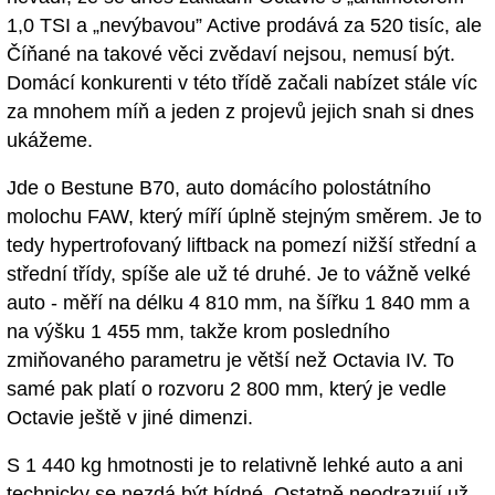
1,0 TSI a „nevýbavou” Active prodává za 520 tisíc, ale
Číňané na takové věci zvědaví nejsou, nemusí být.
Domácí konkurenti v této třídě začali nabízet stále víc
za mnohem míň a jeden z projevů jejich snah si dnes
ukážeme.
Jde o Bestune B70, auto domácího polostátního
molochu FAW, který míří úplně stejným směrem. Je to
tedy hypertrofovaný liftback na pomezí nižší střední a
střední třídy, spíše ale už té druhé. Je to vážně velké
auto - měří na délku 4 810 mm, na šířku 1 840 mm a
na výšku 1 455 mm, takže krom posledního
zmiňovaného parametru je větší než Octavia IV. To
samé pak platí o rozvoru 2 800 mm, který je vedle
Octavie ještě v jiné dimenzi.
S 1 440 kg hmotnosti je to relativně lehké auto a ani
technicky se nezdá být bídné. Ostatně neodrazují už