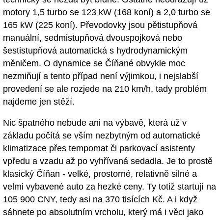
motory 1,5 turbo se 123 kW (168 koní) a 2,0 turbo se
165 kW (225 koní). Převodovky jsou pětistupňová
manuální, sedmistupňová dvouspojková nebo
šestistupňová automatická s hydrodynamickým
měničem. O dynamice se Číňané obvykle moc
nezmiňují a tento případ není výjimkou, i nejslabší
provedení se ale rozjede na 210 km/h, tady problém
najdeme jen stěží.
Nic špatného nebude ani na výbavě, která už v
základu počítá se vším nezbytným od automatické
klimatizace přes tempomat či parkovací asistenty
vpředu a vzadu až po vyhřívaná sedadla. Je to prostě
klasický Číňan - velké, prostorné, relativně silné a
velmi vybavené auto za hezké ceny. Ty totiž startují na
105 900 CNY, tedy asi na 370 tisících Kč. A i když
sáhnete po absolutním vrcholu, který má i věci jako