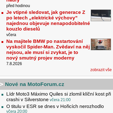
před hodinou
Je vtipné sledovat, jak generace Z
po letech „elektrické výchovy”
najednou objevuje nenapodobitelné
kouzlo dieselů
včera
Na majitele BMW po nastartování
vyskočil Spider-Man. Zvědaví na něj
nejsou, ale musí si zvykat, je to
nový smutný projev moderny
7.8.2026
zobrazit vše
Nové na MotoForum.cz
Lídr Moto3 Máximo Quiles si zlomil klíční kost při
crashi v Silverstone
včera 21:00
O titulu v ESR se dnes v Hořicích nerozhodlo
včera 20:00