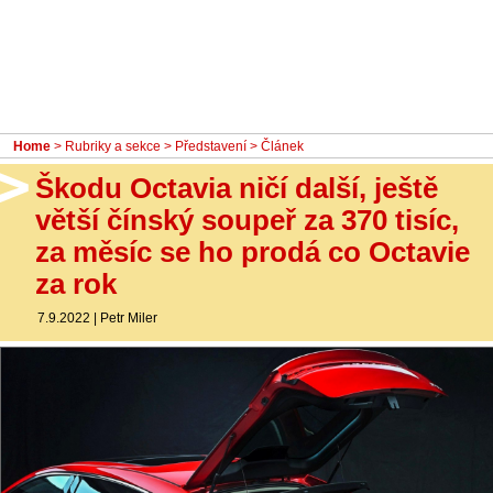
- Ostatní
Diskuzní fórum
Sledujte nás!
Home
>
Rubriky a sekce
>
Představení
> Článek
Škodu Octavia ničí další, ještě
větší čínský soupeř za 370 tisíc,
za měsíc se ho prodá co Octavie
za rok
7.9.2022
|
Petr Miler