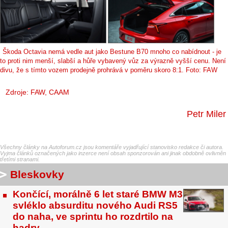
Škoda Octavia nemá vedle aut jako Bestune B70 mnoho co nabídnout - je
to proti nim menší, slabší a hůře vybavený vůz za výrazně vyšší cenu. Není
divu, že s tímto vozem prodejně prohrává v poměru skoro 8:1. Foto: FAW
Zdroje: FAW, CAAM
Petr Miler
Všechny články na Autoforum.cz jsou komentáře vyjadřující stanovisko redakce či autora.
Vyjma článků označených jako inzerce není obsah sponzorován ani jinak obdobně ovlivněn
třetími stranami.
Bleskovky
Končící, morálně 6 let staré BMW M3
svléklo absurditu nového Audi RS5
do naha, ve sprintu ho rozdrtilo na
hadry