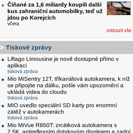
Číňané za 1,6 miliardy koupili další
kus zahraniční automobilky, teď už
jdou po Korejcích
včera
zobrazit vše
Tiskové zprávy
Liftago Limousine je nově dostupné přímo v
aplikaci
tisková zpráva
Mio MiSentry 12T, tříkanálová autokamera, k níž
se připojíte na dálku, pošle vám upozornění a
ukládá videa do cloudu
tisková zpráva
MIO uvedlo speciální SD karty pro enormní
zátěž v autokamerách
tisková zpráva
Mio MiVue R850T: zrcátková autokamera s
2.5K, antireflexním dotykovým displejem a zadní