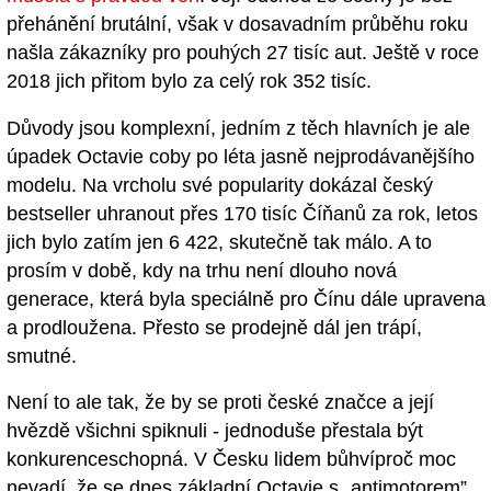
přehánění brutální, však v dosavadním průběhu roku
našla zákazníky pro pouhých 27 tisíc aut. Ještě v roce
2018 jich přitom bylo za celý rok 352 tisíc.
Důvody jsou komplexní, jedním z těch hlavních je ale
úpadek Octavie coby po léta jasně nejprodávanějšího
modelu. Na vrcholu své popularity dokázal český
bestseller uhranout přes 170 tisíc Číňanů za rok, letos
jich bylo zatím jen 6 422, skutečně tak málo. A to
prosím v době, kdy na trhu není dlouho nová
generace, která byla speciálně pro Čínu dále upravena
a prodloužena. Přesto se prodejně dál jen trápí,
smutné.
Není to ale tak, že by se proti české značce a její
hvězdě všichni spiknuli - jednoduše přestala být
konkurenceschopná. V Česku lidem bůhvíproč moc
nevadí, že se dnes základní Octavie s „antimotorem”