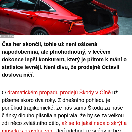
Foto: FAW
Čas her skončil, tohle už není ošizená
napodobenina, ale plnohodnotný, v lecčem
dokonce lepší konkurent, který je přitom k mání o
statisíce levněji. Není divu, že prodejně Octavii
doslova ničí.
O
dramatickém propadu prodejů Škody v Číně
už
píšeme skoro dva roky. Z dnešního pohledu je
poněkud tragikomické, že nás sama Škoda za naše
články dlouho plísnila a popírala, že by se za velkou
zdí něco zvláštního dělo,
až se to jaksi nedalo skrýt a
musela s pravdou ven
. Její odchod ze scény je bez