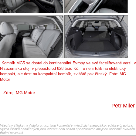
Kombík MG5 se dostal do kontinentální Evropy ve své faceliftované verzi, v
Nizozemsku stojí v přepočtu od 828 tisíc Kč. To není tolik na elektrický
kompakt, ale dost na kompaktní kombík, zvláště pak čínský. Foto: MG
Motor
Zdroj: MG Motor
Petr Miler
Všechny články na Autoforum.cz jsou komentáře vyjadřující stanovisko redakce či autora.
Vyjma článků označených jako inzerce není obsah sponzorován ani jinak obdobně ovlivněn
třetími stranami.