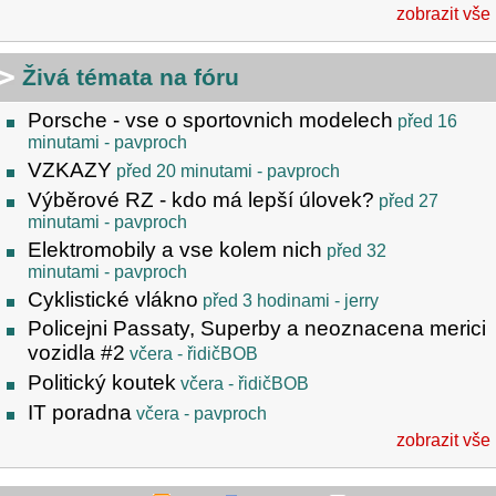
zobrazit vše
Živá témata na fóru
Porsche - vse o sportovnich modelech
před 16
minutami
- pavproch
VZKAZY
před 20 minutami
- pavproch
Výběrové RZ - kdo má lepší úlovek?
před 27
minutami
- pavproch
Elektromobily a vse kolem nich
před 32
minutami
- pavproch
Cyklistické vlákno
před 3 hodinami
- jerry
Policejni Passaty, Superby a neoznacena merici
vozidla #2
včera
- řidičBOB
Politický koutek
včera
- řidičBOB
IT poradna
včera
- pavproch
zobrazit vše