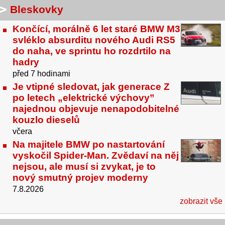
Bleskovky
Končící, morálně 6 let staré BMW M3
svléklo absurditu nového Audi RS5
do naha, ve sprintu ho rozdrtilo na
hadry
před 7 hodinami
Je vtipné sledovat, jak generace Z
po letech „elektrické výchovy”
najednou objevuje nenapodobitelné
kouzlo dieselů
včera
Na majitele BMW po nastartování
vyskočil Spider-Man. Zvědaví na něj
nejsou, ale musí si zvykat, je to
nový smutný projev moderny
7.8.2026
zobrazit vše