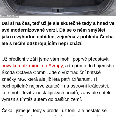
- Ostatní
Foto: MG Motor
Diskuzní fórum
Dal si na čas, teď už je ale skutečně tady a hned ve
Sledujte nás!
své modernizované verzi. Dá se o něm smýšlet
jako o výhodné nabídce, zejména z pohledu Čecha
ale s ničím odzbrojujícím nepřichází.
Už předloni v září jsme vám mohli poprvé představit
nový kombík mířící do Evropy
, a to přímo do hájemství
Škoda Octavia Combi. Jde o vůz tradiční britské
značky MG, která ale již léta patří Číňanům. Ti
pochopitelně nejprve zaútočili na ostrovní království,
kde mohli těžit z nostalgických pocitů, záhy ale chtěli
vyrazit s tímtéž autem do dalších zemí.
Čekali jsme jej tedy v prodeji už loni, ale nestalo se.