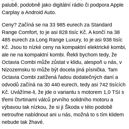
palubě, podobně jako digitální rádio či podpora Apple
Carplay a Android Auto.
Ceny? Začíná se na 33 985 eurech za Standard
Range Comfort, to je asi 828 tisíc Kč. A končí na 38
485 eurech za Long Range Luxury, to je asi 938 tisíc
Kč. Jsou to nízké ceny na kompaktní elektrické kombi,
ale ne na kompaktní kombi. Řekli bychom tedy, že
Octavia Combi může zůstat v klidu, alespoň u nás, v
Nizozemsku to může být docela jiná písnička. Tam
Octavia Combi zatížená řadou dodatečných daní a
odvodů začíná na 30 440 eurech, tedy asi 742 tisících
Kč. Uvážíme-li, že jde o variantu s motorem 1,0 TSI s
třemi čtvrtinami válců prvního solidního motoru a
výbavou tak nízkou, že si ji Škoda v této podobě
netroufne nabídnout ani u nás, možná to s tím klidem
nebude tak žhavé.