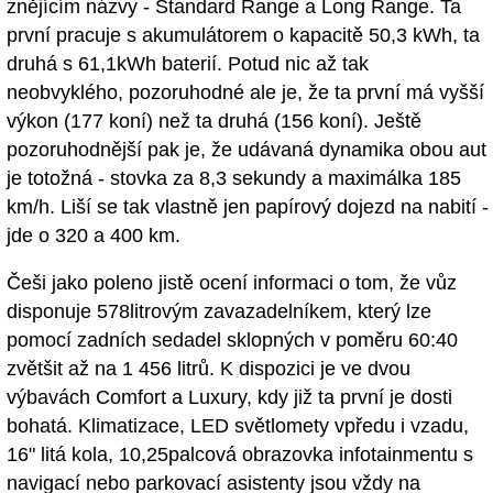
znějícím názvy - Standard Range a Long Range. Ta
první pracuje s akumulátorem o kapacitě 50,3 kWh, ta
druhá s 61,1kWh baterií. Potud nic až tak
neobvyklého, pozoruhodné ale je, že ta první má vyšší
výkon (177 koní) než ta druhá (156 koní). Ještě
pozoruhodnější pak je, že udávaná dynamika obou aut
je totožná - stovka za 8,3 sekundy a maximálka 185
km/h. Liší se tak vlastně jen papírový dojezd na nabití -
jde o 320 a 400 km.
Češi jako poleno jistě ocení informaci o tom, že vůz
disponuje 578litrovým zavazadelníkem, který lze
pomocí zadních sedadel sklopných v poměru 60:40
zvětšit až na 1 456 litrů. K dispozici je ve dvou
výbavách Comfort a Luxury, kdy již ta první je dosti
bohatá. Klimatizace, LED světlomety vpředu i vzadu,
16" litá kola, 10,25palcová obrazovka infotainmentu s
navigací nebo parkovací asistenty jsou vždy na