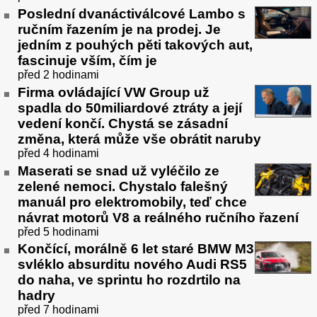
Poslední dvanáctiválcové Lambo s
ručním řazením je na prodej. Je
jedním z pouhých pěti takových aut,
fascinuje vším, čím je
před 2 hodinami
Firma ovládající VW Group už
spadla do 50miliardové ztráty a její
vedení končí. Chystá se zásadní
změna, která může vše obrátit naruby
před 4 hodinami
Maserati se snad už vyléčilo ze
zelené nemoci. Chystalo falešný
manuál pro elektromobily, teď chce
návrat motorů V8 a reálného ručního řazení
před 5 hodinami
Končící, morálně 6 let staré BMW M3
svléklo absurditu nového Audi RS5
do naha, ve sprintu ho rozdrtilo na
hadry
před 7 hodinami