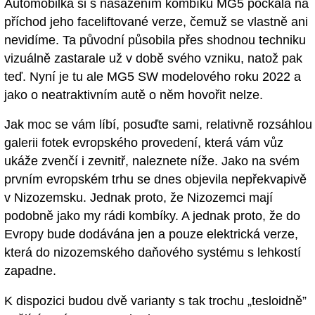
Automobilka si s nasazením kombíku MG5 počkala na
příchod jeho faceliftované verze, čemuž se vlastně ani
nevidíme. Ta původní působila přes shodnou techniku
vizuálně zastarale už v době svého vzniku, natož pak
teď. Nyní je tu ale MG5 SW modelového roku 2022 a
jako o neatraktivním autě o něm hovořit nelze.
Jak moc se vám líbí, posuďte sami, relativně rozsáhlou
galerii fotek evropského provedení, která vám vůz
ukáže zvenčí i zevnitř, naleznete níže. Jako na svém
prvním evropském trhu se dnes objevila nepřekvapivě
v Nizozemsku. Jednak proto, že Nizozemci mají
podobně jako my rádi kombíky. A jednak proto, že do
Evropy bude dodávána jen a pouze elektrická verze,
která do nizozemského daňového systému s lehkostí
zapadne.
K dispozici budou dvě varianty s tak trochu „tesloidně”