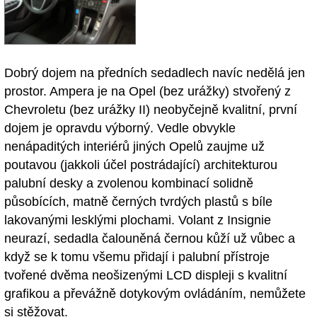
Dobrý dojem na předních sedadlech navíc nedělá jen
prostor. Ampera je na Opel (bez urážky) stvořený z
Chevroletu (bez urážky II) neobyčejně kvalitní, první
dojem je opravdu výborný. Vedle obvykle
nenápaditých interiérů jiných Opelů zaujme už
poutavou (jakkoli účel postrádající) architekturou
palubní desky a zvolenou kombinací solidně
působících, matně černých tvrdých plastů s bíle
lakovanými lesklými plochami. Volant z Insignie
neurazí, sedadla čalouněná černou kůží už vůbec a
když se k tomu všemu přidají i palubní přístroje
tvořené dvěma neošizenými LCD displeji s kvalitní
grafikou a převážně dotykovým ovládáním, nemůžete
si stěžovat.