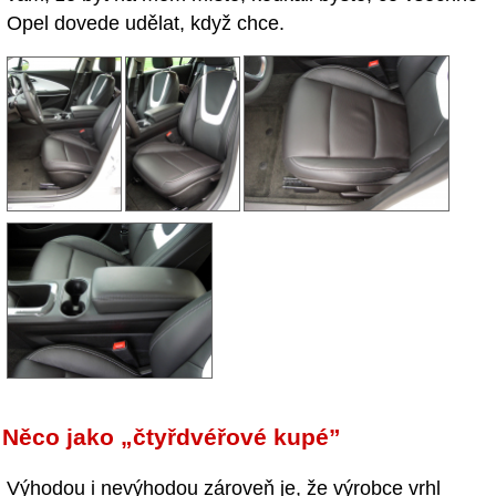
Opel dovede udělat, když chce.
Něco jako „čtyřdvéřové kupé”
Výhodou i nevýhodou zároveň je, že výrobce vrhl