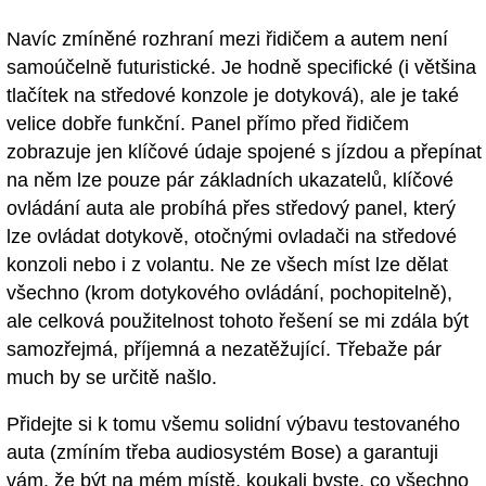
Navíc zmíněné rozhraní mezi řidičem a autem není
samoúčelně futuristické. Je hodně specifické (i většina
tlačítek na středové konzole je dotyková), ale je také
velice dobře funkční. Panel přímo před řidičem
zobrazuje jen klíčové údaje spojené s jízdou a přepínat
na něm lze pouze pár základních ukazatelů, klíčové
ovládání auta ale probíhá přes středový panel, který
lze ovládat dotykově, otočnými ovladači na středové
konzoli nebo i z volantu. Ne ze všech míst lze dělat
všechno (krom dotykového ovládání, pochopitelně),
ale celková použitelnost tohoto řešení se mi zdála být
samozřejmá, příjemná a nezatěžující. Třebaže pár
much by se určitě našlo.
Přidejte si k tomu všemu solidní výbavu testovaného
auta (zmíním třeba audiosystém Bose) a garantuji
vám, že být na mém místě, koukali byste, co všechno