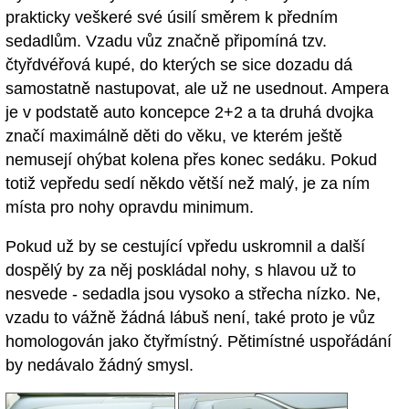
prakticky veškeré své úsilí směrem k předním
sedadlům. Vzadu vůz značně připomíná tzv.
čtyřdvéřová kupé, do kterých se sice dozadu dá
samostatně nastupovat, ale už ne usednout. Ampera
je v podstatě auto koncepce 2+2 a ta druhá dvojka
značí maximálně děti do věku, ve kterém ještě
nemusejí ohýbat kolena přes konec sedáku. Pokud
totiž vepředu sedí někdo větší než malý, je za ním
místa pro nohy opravdu minimum.
Pokud už by se cestující vpředu uskromnil a další
dospělý by za něj poskládal nohy, s hlavou už to
nesvede - sedadla jsou vysoko a střecha nízko. Ne,
vzadu to vážně žádná lábuš není, také proto je vůz
homologován jako čtyřmístný. Pětimístné uspořádání
by nedávalo žádný smysl.