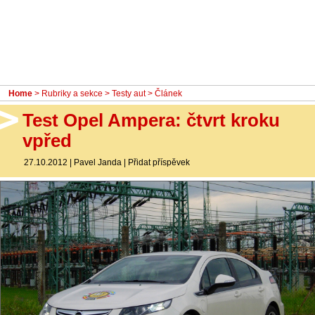
- Ostatní
Diskuzní fórum
Sledujte nás!
Home
>
Rubriky a sekce
>
Testy aut
> Článek
Test Opel Ampera: čtvrt kroku
vpřed
27.10.2012
|
Pavel Janda
|
Přidat příspěvek