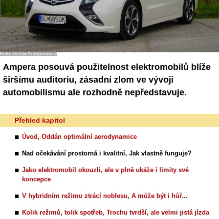
Foto: Archiv Autoforum.cz
Ampera posouvá použitelnost elektromobilů blíže
širšímu auditoriu, zásadní zlom ve vývoji
automobilismu ale rozhodně nepředstavuje.
Přehled kapitol
Úvod, Oddán optimální aerodynamice
Nad očekávání prostorná i kvalitní, Jak vlastně funguje?
Jako elektromobil okouzlí, ale v plně ukáže i limity své
koncepce
V hybridním režimu ztrácí noblesu, A může být i hůř...
Kolik režimů, tolik spotřeb, Trochu tvrdší, ale velmi jistá jízda