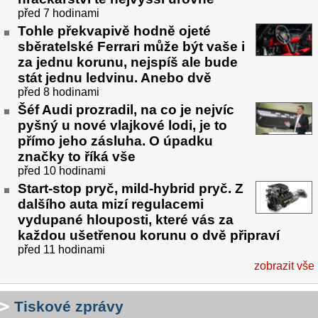
před 7 hodinami
Tohle překvapivě hodně ojeté
sběratelské Ferrari může být vaše i
za jednu korunu, nejspíš ale bude
stát jednu ledvinu. Anebo dvě
před 8 hodinami
Šéf Audi prozradil, na co je nejvíc
pyšný u nové vlajkové lodi, je to
přímo jeho zásluha. O úpadku
značky to říká vše
před 10 hodinami
Start-stop pryč, mild-hybrid pryč. Z
dalšího auta mizí regulacemi
vydupané hlouposti, které vás za
každou ušetřenou korunu o dvě připraví
před 11 hodinami
zobrazit vše
Tiskové zprávy