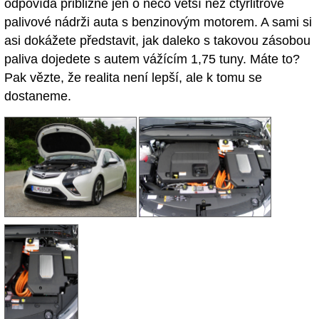
odpovídá přibližně jen o něco větší než čtyřlitrové
palivové nádrži auta s benzinovým motorem. A sami si
asi dokážete představit, jak daleko s takovou zásobou
paliva dojedete s autem vážícím 1,75 tuny. Máte to?
Pak vězte, že realita není lepší, ale k tomu se
dostaneme.