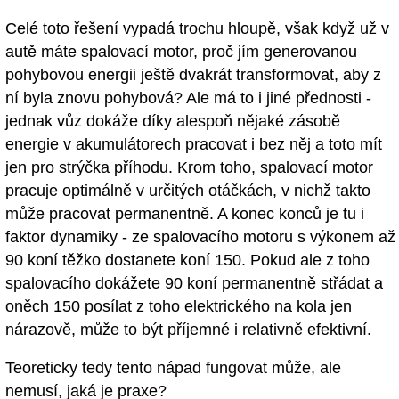
Celé toto řešení vypadá trochu hloupě, však když už v
autě máte spalovací motor, proč jím generovanou
pohybovou energii ještě dvakrát transformovat, aby z
ní byla znovu pohybová? Ale má to i jiné přednosti -
jednak vůz dokáže díky alespoň nějaké zásobě
energie v akumulátorech pracovat i bez něj a toto mít
jen pro strýčka příhodu. Krom toho, spalovací motor
pracuje optimálně v určitých otáčkách, v nichž takto
může pracovat permanentně. A konec konců je tu i
faktor dynamiky - ze spalovacího motoru s výkonem až
90 koní těžko dostanete koní 150. Pokud ale z toho
spalovacího dokážete 90 koní permanentně střádat a
oněch 150 posílat z toho elektrického na kola jen
nárazově, může to být příjemné i relativně efektivní.
Teoreticky tedy tento nápad fungovat může, ale
nemusí, jaká je praxe?