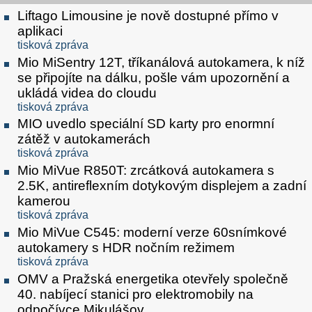
Liftago Limousine je nově dostupné přímo v
aplikaci
tisková zpráva
Mio MiSentry 12T, tříkanálová autokamera, k níž
se připojíte na dálku, pošle vám upozornění a
ukládá videa do cloudu
tisková zpráva
MIO uvedlo speciální SD karty pro enormní
zátěž v autokamerách
tisková zpráva
Mio MiVue R850T: zrcátková autokamera s
2.5K, antireflexním dotykovým displejem a zadní
kamerou
tisková zpráva
Mio MiVue C545: moderní verze 60snímkové
autokamery s HDR nočním režimem
tisková zpráva
OMV a Pražská energetika otevřely společně
40. nabíjecí stanici pro elektromobily na
odpočívce Mikulášov