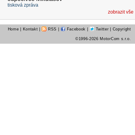
tisková zpráva
zobrazit vše
Home
|
Kontakt
|
RSS
|
Facebook
|
Twitter
| Copyright
©1996-2026 MotorCom s.r.o.