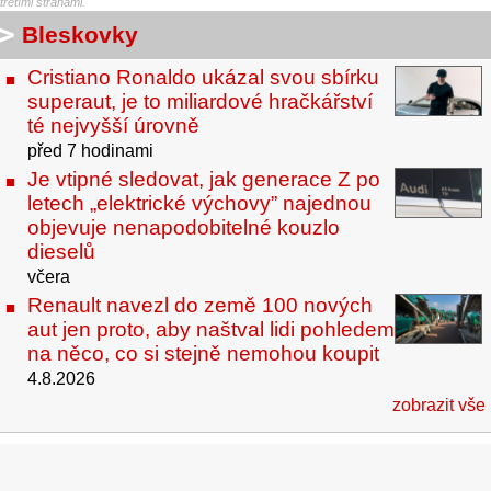
třetími stranami.
Bleskovky
Cristiano Ronaldo ukázal svou sbírku
superaut, je to miliardové hračkářství
té nejvyšší úrovně
před 7 hodinami
Je vtipné sledovat, jak generace Z po
letech „elektrické výchovy” najednou
objevuje nenapodobitelné kouzlo
dieselů
včera
Renault navezl do země 100 nových
aut jen proto, aby naštval lidi pohledem
na něco, co si stejně nemohou koupit
4.8.2026
zobrazit vše