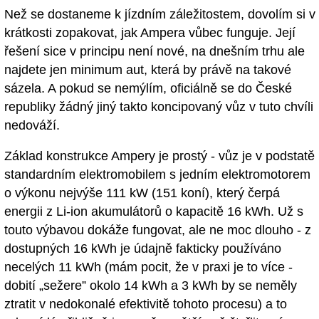
Než se dostaneme k jízdním záležitostem, dovolím si v
krátkosti zopakovat, jak Ampera vůbec funguje. Její
řešení sice v principu není nové, na dnešním trhu ale
najdete jen minimum aut, která by právě na takové
sázela. A pokud se nemýlím, oficiálně se do České
republiky žádný jiný takto koncipovaný vůz v tuto chvíli
nedováží.
Základ konstrukce Ampery je prostý - vůz je v podstatě
standardním elektromobilem s jedním elektromotorem
o výkonu nejvýše 111 kW (151 koní), který čerpá
energii z Li-ion akumulátorů o kapacitě 16 kWh. Už s
touto výbavou dokáže fungovat, ale ne moc dlouho - z
dostupných 16 kWh je údajně fakticky používáno
necelých 11 kWh (mám pocit, že v praxi je to více -
dobití „sežere” okolo 14 kWh a 3 kWh by se neměly
ztratit v nedokonalé efektivitě tohoto procesu) a to