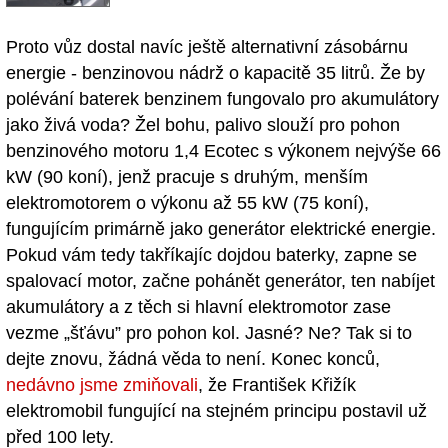
Proto vůz dostal navíc ještě alternativní zásobárnu
energie - benzinovou nádrž o kapacitě 35 litrů. Že by
polévání baterek benzinem fungovalo pro akumulátory
jako živá voda? Žel bohu, palivo slouží pro pohon
benzinového motoru 1,4 Ecotec s výkonem nejvýše 66
kW (90 koní), jenž pracuje s druhým, menším
elektromotorem o výkonu až 55 kW (75 koní),
fungujícím primárně jako generátor elektrické energie.
Pokud vám tedy takříkajíc dojdou baterky, zapne se
spalovací motor, začne pohánět generátor, ten nabíjet
akumulátory a z těch si hlavní elektromotor zase
vezme „šťávu” pro pohon kol. Jasné? Ne? Tak si to
dejte znovu, žádná věda to není. Konec konců,
nedávno jsme zmiňovali
, že František Křižík
elektromobil fungující na stejném principu postavil už
před 100 lety.