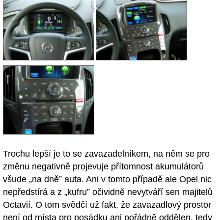
Trochu lepší je to se zavazadelníkem, na něm se pro
změnu negativně projevuje přítomnost akumulátorů
všude „na dně” auta. Ani v tomto případě ale Opel nic
nepředstírá a z „kufru” očividně nevytváří sen majitelů
Octavií. O tom svědčí už fakt, že zavazadlový prostor
není od místa pro posádku ani pořádně oddělen, tedy