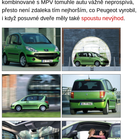
kombinované s MPV tomuhle autu vážně neprospívá,
přesto není zdaleka tím nejhorším, co Peugeot vyrobil,
i když posuvné dveře měly také
spoustu nevýhod
.