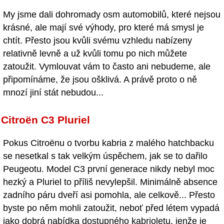
My jsme dali dohromady osm automobilů, které nejsou
krásné, ale mají své výhody, pro které má smysl je
chtít. Přesto jsou kvůli svému vzhledu nabízeny
relativně levně a už kvůli tomu po nich můžete
zatoužit. Vymlouvat vám to často ani nebudeme, ale
připomínáme, že jsou ošklivá. A právě proto o ně
mnozí jiní stát nebudou...
Citroën C3 Pluriel
Pokus Citroënu o tvorbu kabria z malého hatchbacku
se nesetkal s tak velkým úspěchem, jak se to dařilo
Peugeotu. Model C3 první generace nikdy nebyl moc
hezký a Pluriel to příliš nevylepšil. Minimálně absence
zadního páru dveří asi pomohla, ale celkově... Přesto
byste po něm mohli zatoužit, neboť před létem vypadá
jako dobrá nabídka dostupného kabrioletu, jenže je