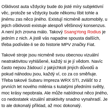
Ošklivost auta vždycky bude do jisté míry subjektivní
věc, protože se vždycky bude někomu líbit tohle a
jinému zas něco jiného. Existují nicméně automobily, u
jejich ošklivosti existuje alespoň většinový konsenzus.
A není jich zrovna málo. Takový
SsangYong Rodius
je
jedním z nich. A jistě vás napadne spousta dalších,
třeba podíváte-li se do historie MPV značky Fiat.
Takové stroje jsou nicméně svou obecnou vizuální
neatraktivitou vyhlášené, každý si je jí vědom. Navíc
často nejsou žádoucí z jakýchkoli jiných důvodů a
pokud náhodou jsou, každý ví, co za co směňuje.
Třeba takové Subaru Impreza WRX STI, zvlášť to z
prvních let nového milénia s kulatými předními světly,
moc krásy nepobrala. Ale může nabídnout něco jiného,
co nedostatek vizuální atraktivity snadno vynahradí. Je
to ale dokonalý příklad, až moc dokonalý.