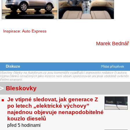
Inspirace:
Auto Express
Marek Bednář
Diskuze
Přidat příspěvek
Všechny články na Autoforum.cz jsou komentáře vyjadřující stanovisko redakce či autora.
Vyjma článků označených jako inzerce není obsah sponzorován ani jinak obdobně ovlivněn
třetími stranami.
Bleskovky
Je vtipné sledovat, jak generace Z
po letech „elektrické výchovy”
najednou objevuje nenapodobitelné
kouzlo dieselů
před 5 hodinami