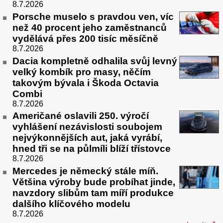
8.7.2026
Porsche muselo s pravdou ven, víc
než 40 procent jeho zaměstnanců
vydělává přes 200 tisíc měsíčně
8.7.2026
Dacia kompletně odhalila svůj levný
velký kombík pro masy, něčím
takovým bývala i Škoda Octavia
Combi
8.7.2026
Američané oslavili 250. výročí
vyhlášení nezávislosti soubojem
nejvýkonnějších aut, jaká vyrábí,
hned tři se na půlmíli blíží třístovce
8.7.2026
Mercedes je německý stále míň.
Většina výroby bude probíhat jinde,
navzdory slibům tam míří produkce
dalšího klíčového modelu
8.7.2026