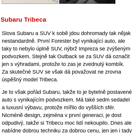
Subaru Tribeca
Slova Subaru a SUV k sobě jdou dohromady tak nějak
nestandardně. První Forester byl vynikající auto, ale
taky to nebylo úplně SUV, nýbrž Impreza se zvýšeným
podvozkem. Stejně tak Outback se za SUV dá označit
jen s výhradami, protože to zas je zvednutý kombík.
Za skutečné SUV se však dá považovat ne zrovna
úspěšný model Tribeca.
Je to však pořád Subaru, takže to je bytelně postavené
auto s vynikajícím podvozkem. Má také sedm sedadel
a luxusní výbavu, protože mířilo do vyšších sfér.
Nicméně design, zejména v první generaci, je dost
odpudivý, takže si Tribecu moc lidí nekoupilo. Dnes ale
nabídne dobrou techniku za dobrou cenu, jen jen i tady