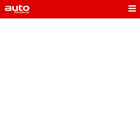
Menu
Home
Rubriky
- Testy aut
- Jízdní dojmy a další testy
- Bleskovky
- Představení
- Fascinace a historie
- Život řidiče
- Tuning
- Technika
- Zajímavosti