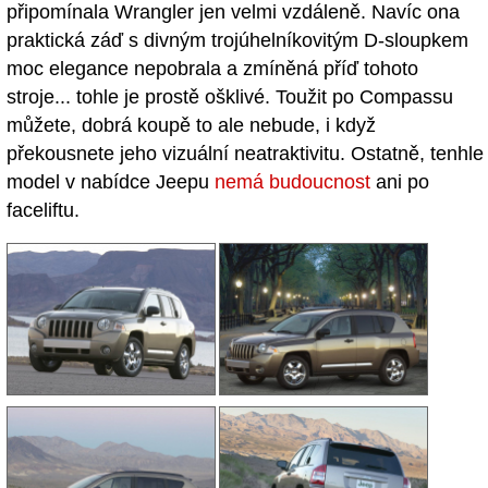
připomínala Wrangler jen velmi vzdáleně. Navíc ona
praktická záď s divným trojúhelníkovitým D-sloupkem
moc elegance nepobrala a zmíněná příď tohoto
stroje... tohle je prostě ošklivé. Toužit po Compassu
můžete, dobrá koupě to ale nebude, i když
překousnete jeho vizuální neatraktivitu. Ostatně, tenhle
model v nabídce Jeepu
nemá budoucnost
ani po
faceliftu.