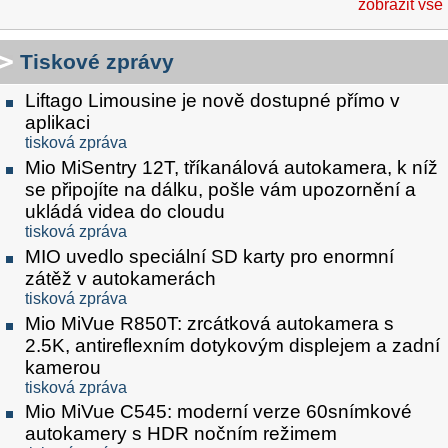
zobrazit vše
Tiskové zprávy
Liftago Limousine je nově dostupné přímo v
aplikaci
tisková zpráva
Mio MiSentry 12T, tříkanálová autokamera, k níž
se připojíte na dálku, pošle vám upozornění a
ukládá videa do cloudu
tisková zpráva
MIO uvedlo speciální SD karty pro enormní
zátěž v autokamerách
tisková zpráva
Mio MiVue R850T: zrcátková autokamera s
2.5K, antireflexním dotykovým displejem a zadní
kamerou
tisková zpráva
Mio MiVue C545: moderní verze 60snímkové
autokamery s HDR nočním režimem