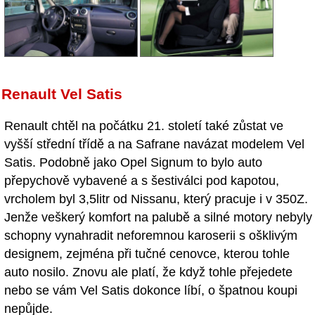
Renault Vel Satis
Renault chtěl na počátku 21. století také zůstat ve
vyšší střední třídě a na Safrane navázat modelem Vel
Satis. Podobně jako Opel Signum to bylo auto
přepychově vybavené a s šestiválci pod kapotou,
vrcholem byl 3,5litr od Nissanu, který pracuje i v 350Z.
Jenže veškerý komfort na palubě a silné motory nebyly
schopny vynahradit neforemnou karoserii s ošklivým
designem, zejména při tučné cenovce, kterou tohle
auto nosilo. Znovu ale platí, že když tohle přejedete
nebo se vám Vel Satis dokonce líbí, o špatnou koupi
nepůjde.