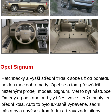
Opel Signum
Hatchbacky a vyšší střední třída k sobě už od pohledu
nejdou moc dohromady. Opel se o tom přesvědčil
mizernými prodeji modelu Signum. Měl to být nástupce
Omegy a pod kapotou byly i šestiválce, jenže hnaly jen
přední kola. Auto to bylo luxusně vybavené, zadní
místa byla navýsost komfortní a i zavazadelník byl