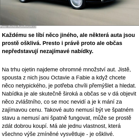
Foto: Archiv Autoforum.cz
Každému se líbí něco jiného, ale některá auta jsou
prostě ošklivá. Presto i právě proto ale občas
nepředstavují nezajímavé nabídky.
Na trhu ojetin najdeme ohromné množství aut. Jistě,
spousta z nich jsou Octavie a Fabie a když chcete
něco netypického, je potřeba chvíli přemýšlet a hledat.
Nabídka je ale skutečně široká a občas se v dá objevit
něco zvláštního, co se moc nevidí a je k mání za
zajímavou cenu. Takové auto nemusí být ve špatném
stavu a nemusí ani špatně fungovat, může se prostě
zdát dobrou koupí. Má ale jednu vlastnost, která
všechno výše zmíněné vysvětluje - je ošklivé.