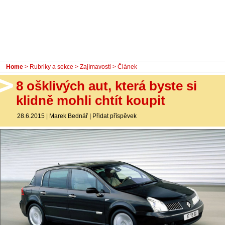
- Ostatní
Diskuzní fórum
Sledujte nás!
Home
>
Rubriky a sekce
>
Zajímavosti
> Článek
8 ošklivých aut, která byste si
klidně mohli chtít koupit
28.6.2015
|
Marek Bednář
|
Přidat příspěvek