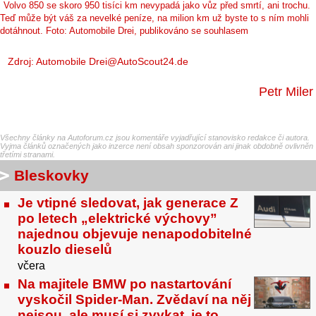
Volvo 850 se skoro 950 tisíci km nevypadá jako vůz před smrtí, ani trochu.
Teď může být váš za nevelké peníze, na milion km už byste to s ním mohli
dotáhnout. Foto: Automobile Drei, publikováno se souhlasem
Zdroj: Automobile Drei@AutoScout24.de
Petr Miler
Všechny články na Autoforum.cz jsou komentáře vyjadřující stanovisko redakce či autora.
Vyjma článků označených jako inzerce není obsah sponzorován ani jinak obdobně ovlivněn
třetími stranami.
Bleskovky
Je vtipné sledovat, jak generace Z
po letech „elektrické výchovy”
najednou objevuje nenapodobitelné
kouzlo dieselů
včera
Na majitele BMW po nastartování
vyskočil Spider-Man. Zvědaví na něj
nejsou, ale musí si zvykat, je to