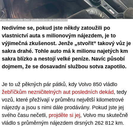
- Ostatní
Diskuzní fórum
Foto: Automobile Drei, publikováno se souhlasem
Nedivíme se, pokud jste někdy zatoužili po
Sledujte nás!
vlastnictví auta s milionovým nájezdem, je to
výjimečná zkušenost. Jenže „stvořit” takový vůz je
sakra drahé. Tohle auto má k milionu najetých km
sakra blízko a nestojí velké peníze. Navíc působí
dojmem, že se dosavadní službou sotva zapotilo.
Je to už pěkných pár pátků, kdy Volvo 850 vládlo
žebříčkům nezničitelných aut posledních dekád
, tedy
vozů, které přežívají v průměru největší kilometrové
nájezdy a jsou s nimi dále prodávány. Pokud jste jej
svého času nečetli,
projděte si jej
, Volvo mu skutečně
vládlo s průměrným nájezdem drsných 262 812 km.