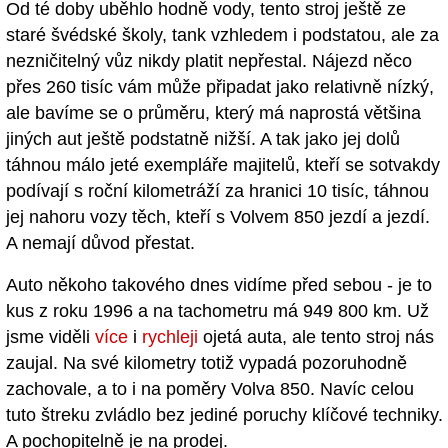
Od té doby uběhlo hodně vody, tento stroj ještě ze
staré švédské školy, tank vzhledem i podstatou, ale za
nezničitelný vůz nikdy platit nepřestal. Nájezd něco
přes 260 tisíc vám může připadat jako relativně nízký,
ale bavíme se o průměru, který má naprostá většina
jiných aut ještě podstatně nižší. A tak jako jej dolů
táhnou málo jeté exempláře majitelů, kteří se sotvakdy
podívají s roční kilometráží za hranici 10 tisíc, táhnou
jej nahoru vozy těch, kteří s Volvem 850 jezdí a jezdí.
A nemají důvod přestat.
Auto někoho takového dnes vidíme před sebou - je to
kus z roku 1996 a na tachometru má 949 800 km. Už
jsme viděli
více
i
rychleji
ojetá auta, ale tento stroj nás
zaujal. Na své kilometry totiž vypadá pozoruhodně
zachovale, a to i na poměry Volva 850. Navíc celou
tuto štreku zvládlo bez jediné poruchy klíčové techniky.
A pochopitelně je na prodej.