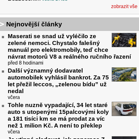
zobrazit vše
Nejnovější články
Maserati se snad už vyléčilo ze
zelené nemoci. Chystalo falešný
manuál pro elektromobily, teď chce
návrat motorů V8 a reálného ručního řazení
před 8 hodinami
Další významný dodavatel
automobilek vyhlásil bankrot. Za 75
let přežil leccos, „zelenou bídu” už
nedal
včera
Tohle nuzně vypadající, 34 let staré
auto s utopenými 15palcovými koly
a 181 tisíci km se má prodat za víc
než 1 milion Kč. A není to překlep
včera