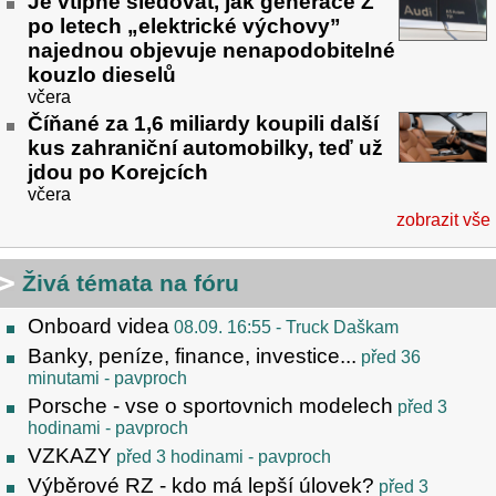
Je vtipné sledovat, jak generace Z
po letech „elektrické výchovy”
najednou objevuje nenapodobitelné
kouzlo dieselů
včera
Číňané za 1,6 miliardy koupili další
kus zahraniční automobilky, teď už
jdou po Korejcích
včera
zobrazit vše
Živá témata na fóru
Onboard videa
08.09. 16:55
- Truck Daškam
Banky, peníze, finance, investice...
před 36
minutami
- pavproch
Porsche - vse o sportovnich modelech
před 3
hodinami
- pavproch
VZKAZY
před 3 hodinami
- pavproch
Výběrové RZ - kdo má lepší úlovek?
před 3