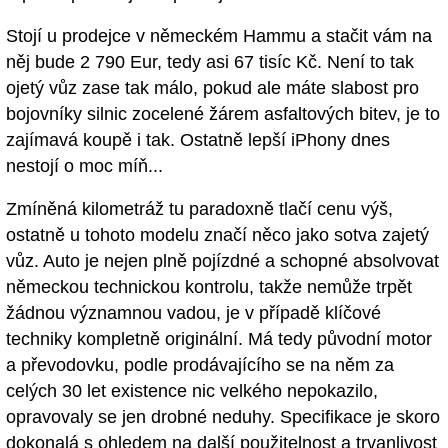
Stojí u prodejce v německém Hammu a stačit vám na
něj bude 2 790 Eur, tedy asi 67 tisíc Kč. Není to tak
ojetý vůz zase tak málo, pokud ale máte slabost pro
bojovníky silnic zocelené žárem asfaltových bitev, je to
zajímavá koupě i tak. Ostatně lepší iPhony dnes
nestojí o moc míň...
Zmíněná kilometráž tu paradoxně tlačí cenu výš,
ostatně u tohoto modelu značí něco jako sotva zajetý
vůz. Auto je nejen plně pojízdné a schopné absolvovat
německou technickou kontrolu, takže nemůže trpět
žádnou významnou vadou, je v případě klíčové
techniky kompletně originální. Má tedy původní motor
a převodovku, podle prodávajícího se na něm za
celých 30 let existence nic velkého nepokazilo,
opravovaly se jen drobné neduhy. Specifikace je skoro
dokonalá s ohledem na další použitelnost a trvanlivost