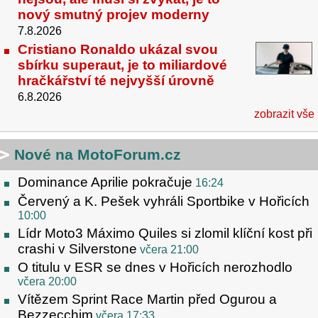
nový smutný projev moderny
7.8.2026
Cristiano Ronaldo ukázal svou
sbírku superaut, je to miliardové
hračkářství té nejvyšší úrovně
6.8.2026
zobrazit vše
Nové na MotoForum.cz
Dominance Aprilie pokračuje
16:24
Červený a K. Pešek vyhráli Sportbike v Hořicích
10:00
Lídr Moto3 Máximo Quiles si zlomil klíční kost při
crashi v Silverstone
včera 21:00
O titulu v ESR se dnes v Hořicích nerozhodlo
včera 20:00
Vítězem Sprint Race Martin před Ogurou a
Bezzecchim
včera 17:33