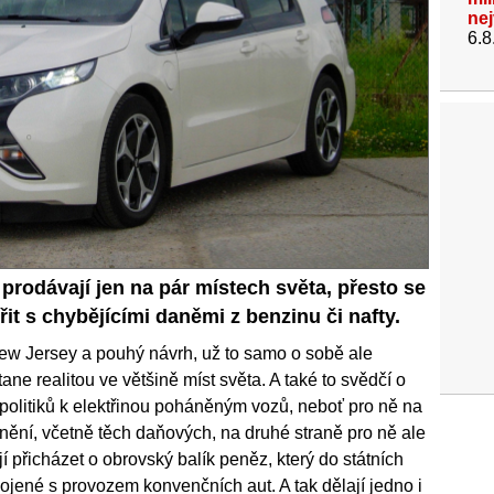
ne
6.8
 prodávají jen na pár místech světa, přesto se
řit s chybějícími daněmi z benzinu či nafty.
New Jersey a pouhý návrh, už to samo o sobě ale
ane realitou ve většině míst světa. A také to svědčí o
politiků k elektřinou poháněným vozů, neboť pro ně na
dnění, včetně těch daňových, na druhé straně pro ně ale
 přicházet o obrovský balík peněz, který do státních
jené s provozem konvenčních aut. A tak dělají jedno i