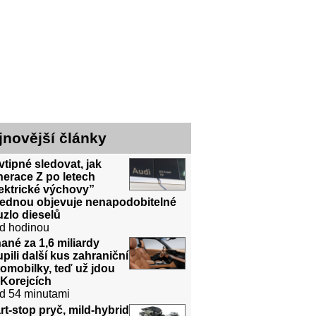
jnovější články
vtipné sledovat, jak
erace Z po letech
ektrické výchovy”
jednou objevuje nenapodobitelné
zlo dieselů
d hodinou
ané za 1,6 miliardy
pili další kus zahraniční
omobilky, teď už jdou
 Korejcích
d 54 minutami
rt-stop pryč, mild-hybrid