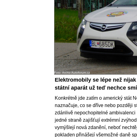
Foto: Archiv Autoforum.cz
Elektromobily se lépe než nijak
státní aparát už teď nechce smí
Konkrétně jde zatím o americký stát 
naznačuje, co se dříve nebo později st
zdánlivě nepochopitelné ambivalenci 
jedné straně zajišťují extrémní zvýho
vymýšlejí nová zdanění, neboť nechtějí
pokladen přinášejí všemožné daně spo