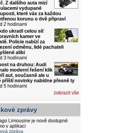
č. Z dalšího auta mizí
gulacemi vydupané
uposti, které vás za každou
třenou korunu o dvě připraví
d 2 hodinami
do ukradl celou síť
pravních kamer ve
tě. Policie nabízí za
ezení odměnu, lidé pachateli
šlené alibi
d 3 hodinami
post na druhou: Audi
halo moderní řešení klik
ří aut, současně ale u
 příští novinky nabídne přesně ty
d 5 hodinami
zobrazit vše
skové zprávy
tago Limousine je nově dostupné
mo v aplikaci
ková zpráva