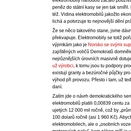
elektromobily náhodou začalo používat
peněz do státní kasy se jen tak smířil
též. Vidina elektromobilů jakožto eko
lichá a potvrzuje to nejnovější dění p
Že se něco takového stane, jsme dávno
překvapuje. Elektromobily se totiž po
výjimkám jako je
Norsko se svými su
zajištěných voličů Demokratů domněle b
nejrůznějších úrovních masivně dotuj
už výrobci
, k tomu jsou tu podpory prod
existují granty a bezúročné půjčky pro
výhod při provozu. Přesto i tam, už te
daní.
Zatím jde o návrh demokratického sen
elektromobilů platili 0,00839 centu z
ujetých 12 000 mil ročně, což by „prům
100 dolarů ročně (asi 1 960 Kč). Aby
elektromobilech, ale o „osobních voze