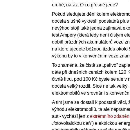
druhé, naráz. O co přesně jede?
Pokud sledujete dění kolem elektromo
docela slušně vykreslí podstatná plus i
nevýhod stojí také jedna zajímavá ek
test Ampery (která tedy není čistým el
dobití prázdných akumulátorů vozu zn
na které ujedete běžnou jízdou okolo 5
výkonu by to v konvenčním voze zname
To znamená, že čistě za „palivo” zapla
dáte při dnešních cenách kolem 120 K
čtvrtě litru, pod 100 Kč byste se ale v
docela velký rozdíl. Sice ne tak velký,
elektromobilů ve srovnání s konvenční
A tím jsme se dostali k podstatě věci
výhodu elektromobilů, ta ale nepramen
aut - vychází jen z
extrémního zdanění
„fotovoltaickou daň”) elektrickou energ