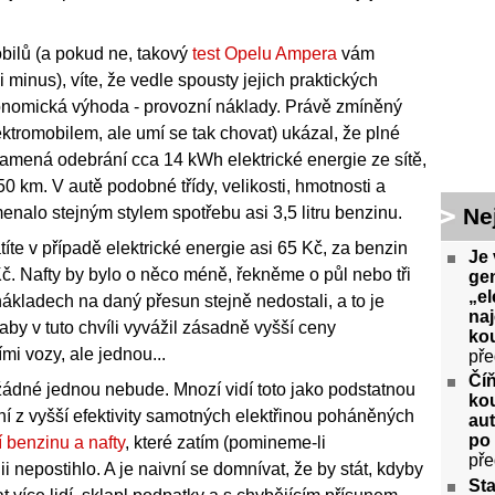
bilů (a pokud ne, takový
test Opelu Ampera
vám
 minus), víte, že vedle spousty jejich praktických
onomická výhoda - provozní náklady. Právě zmíněný
ektromobilem, ale umí se tak chovat) ukázal, že plné
amená odebrání cca 14 kWh elektrické energie ze sítě,
0 km. V autě podobné třídy, velikosti, hmotnosti a
Ne
nalo stejným stylem spotřebu asi 3,5 litru benzinu.
títe v případě elektrické energie asi 65 Kč, za benzin
Je 
č. Nafty by bylo o něco méně, řekněme o půl nebo tři
gen
„el
 nákladech na daný přesun stejně nedostali, a to je
na
 aby v tuto chvíli vyvážil zásadně vyšší ceny
kou
mi vozy, ale jednou...
pře
Číň
, žádné jednou nebude. Mnozí vidí toto jako podstatnou
kou
í z vyšší efektivity samotných elektřinou poháněných
aut
po
 benzinu a nafty
, které zatím (pomineme-li
pře
ii nepostihlo. A je naivní se domnívat, že by stát, kdyby
Sta