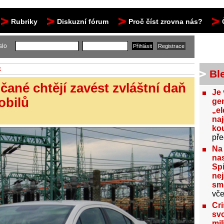
Rubriky
Diskuzní fórum
Proč číst zrovna nás?
slo
k
Bl
ičané chtějí zavést zvláštní daň
Je 
obilů
gen
„el
na
kou
pře
Na
nas
Spi
nej
sm
vče
Cri
svo
mil