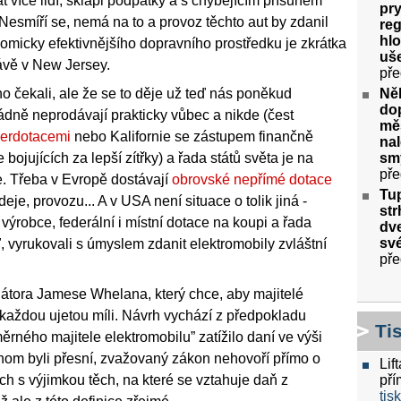
 více lidí, sklapl podpatky a s chybějícím přísunem
pry
. Nesmíří se, nemá na to a provoz těchto aut by zdanil
re
hlo
nomicky efektivnějšího dopravního prostředku je zkrátka
uše
rávě v New Jersey.
pře
Něk
 čekali, ale že se to děje už teď nás poněkud
do
řádně neprodávají prakticky vůbec a nikde (čest
měs
perdotacemi
nebo Kalifornie se zástupem finančně
nal
smy
ojujících za lepší zítřky) a řada států světa je na
pře
e. Třeba v Evropě dostávají
obrovské nepřímé dotace
Tu
eje, provozu... A v USA není situace o tolik jiná -
str
 výrobce, federální i místní dotace na koupi a řada
dve
své
ď, vyrukovali s úmyslem zdanit elektromobily zvláštní
pře
átora Jamese Whelana, který chce, aby majitelé
a každou ujetou míli. Návrh vychází z předpokladu
Ti
ěrného majitele elektromobilu” zatížilo daní ve výši
chom byli přesní, zvažovaný zákon nehovoří přímo o
Lif
pří
ch s výjimkou těch, na které se vztahuje daň z
tis