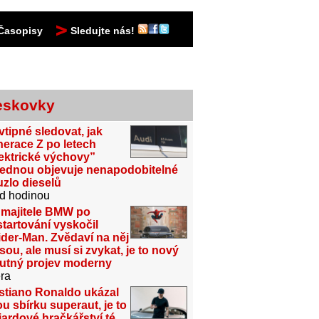
Časopisy
Sledujte nás!
eskovky
vtipné sledovat, jak
erace Z po letech
ektrické výchovy”
jednou objevuje nenapodobitelné
zlo dieselů
d hodinou
 majitele BMW po
tartování vyskočil
der-Man. Zvědaví na něj
sou, ale musí si zvykat, je to nový
utný projev moderny
ra
stiano Ronaldo ukázal
u sbírku superaut, je to
iardové hračkářství té