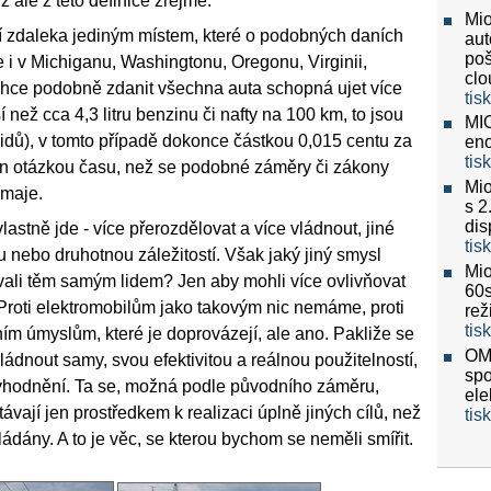
 ale z této definice zřejmé.
Mio
ní zdaleka jediným místem, které o podobných daních
aut
poš
 i v Michiganu, Washingtonu, Oregonu, Virginii,
clo
chce podobně zdanit všechna auta schopná ujet více
tis
ež cca 4,3 litru benzinu či nafty na 100 km, to jsou
MIO
idů), v tomto případě dokonce částkou 0,015 centu za
eno
tis
 jen otázkou času, než se podobné záměry či zákony
Mio
ímaje.
s 2
dis
lastně jde - více přerozdělovat a více vládnout, jiné
tis
 nebo druhotnou záležitostí. Však jaký jiný smysl
Mio
vali těm samým lidem? Jen aby mohli více ovlivňovat
60
. Proti elektromobilům jako takovým nic nemáme, proti
re
tis
ním úmyslům, které je doprovázejí, ale ano. Pakliže se
OMV
vládnout samy, svou efektivitou a reálnou použitelností,
spo
hodnění. Ta se, možná podle původního záměru,
ele
ávají jen prostředkem k realizaci úplně jiných cílů, než
tis
ládány. A to je věc, se kterou bychom se neměli smířit.