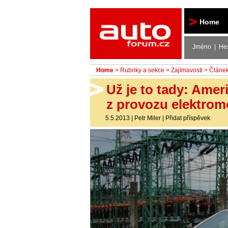
Autoforum
Home
Jméno | He
Home
>
Rubriky a sekce
>
Zajímavosti
> Článe
Už je to tady: Amer
z provozu elektrom
5.5.2013
|
Petr Miler
|
Přidat příspěvek