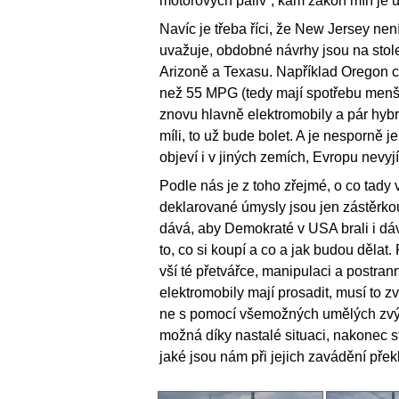
motorových paliv”, kam zákon míří je už
Navíc je třeba říci, že New Jersey ne
uvažuje, obdobné návrhy jsou na stole
Arizoně a Texasu. Například Oregon 
než 55 MPG (tedy mají spotřebu menší n
znovu hlavně elektromobily a pár hybr
míli, to už bude bolet. A je nesporně
objeví i v jiných zemích, Evropu nevyj
Podle nás je z toho zřejmé, o co tady v
deklarované úmysly jsou jen zástěrkou
dává, aby Demokraté v USA brali i dá
to, co si koupí a co a jak budou dělat
vší té přetvářce, manipulaci a postran
elektromobily mají prosadit, musí to z
ne s pomocí všemožných umělých zvý
možná díky nastalé situaci, nakonec st
jaké jsou nám při jejich zavádění přek