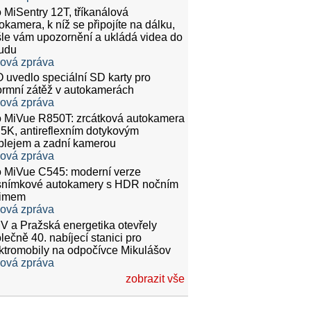
 MiSentry 12T, tříkanálová
okamera, k níž se připojíte na dálku,
le vám upozornění a ukládá videa do
udu
ková zpráva
 uvedlo speciální SD karty pro
rmní zátěž v autokamerách
ková zpráva
 MiVue R850T: zrcátková autokamera
.5K, antireflexním dotykovým
plejem a zadní kamerou
ková zpráva
 MiVue C545: moderní verze
snímkové autokamery s HDR nočním
žimem
ková zpráva
 a Pražská energetika otevřely
lečně 40. nabíjecí stanici pro
ktromobily na odpočívce Mikulášov
ková zpráva
zobrazit vše