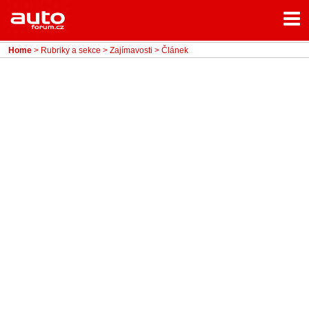
Menu
Home
Rubriky
Home
>
Rubriky a sekce
>
Zajímavosti
> Článek
- Testy aut
- Jízdní dojmy a další testy
- Bleskovky
- Představení
- Fascinace a historie
- Život řidiče
- Tuning
- Technika
- Zajímavosti