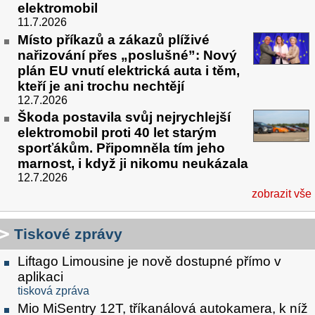
elektromobil
11.7.2026
Místo příkazů a zákazů plíživé
nařizování přes „poslušné”: Nový
plán EU vnutí elektrická auta i těm,
kteří je ani trochu nechtějí
12.7.2026
Škoda postavila svůj nejrychlejší
elektromobil proti 40 let starým
sporťákům. Připomněla tím jeho
marnost, i když ji nikomu neukázala
12.7.2026
zobrazit vše
Tiskové zprávy
Liftago Limousine je nově dostupné přímo v
aplikaci
tisková zpráva
Mio MiSentry 12T, tříkanálová autokamera, k níž