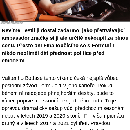
Foto: Alfa Romeo
Nevíme, jestli ji dostal zadarmo, jako přetrvávající
ambasador značky si ji ale určitě nekoupil za plnou
cenu. Přesto ani Fina loučícího se s Formulí 1
nikdo nepřiměl dát přednost politice před
emocemi.
Valtteriho Bottase tento víkend čeká nejspíš vůbec
poslední závod Formule 1 v jeho kariéře. Pokud
během ní nedojede přinejhorším desátý, bude to
vůbec poprvé, co skončí bez jediného bodu. To je
opravdu dramatický sešup vůči předchozím sezónám
neboť v letech 2019 a 2020 skončil Fin v šampionátu
druhý a v letech 2017 a 2021 byl třetí. Pravdou