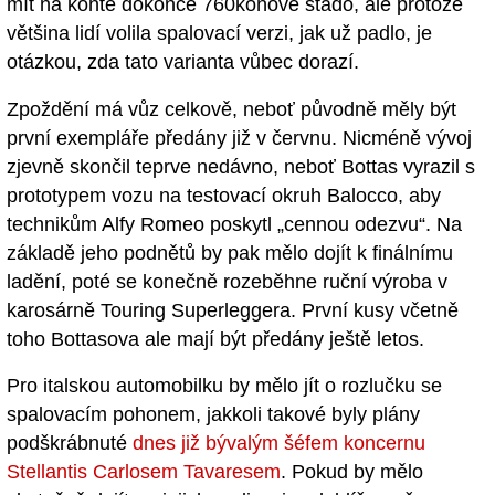
mít na kontě dokonce 760koňové stádo, ale protože
většina lidí volila spalovací verzi, jak už padlo, je
otázkou, zda tato varianta vůbec dorazí.
Zpoždění má vůz celkově, neboť původně měly být
první exempláře předány již v červnu. Nicméně vývoj
zjevně skončil teprve nedávno, neboť Bottas vyrazil s
prototypem vozu na testovací okruh Balocco, aby
technikům Alfy Romeo poskytl „cennou odezvu“. Na
základě jeho podnětů by pak mělo dojít k finálnímu
ladění, poté se konečně rozeběhne ruční výroba v
karosárně Touring Superleggera. První kusy včetně
toho Bottasova ale mají být předány ještě letos.
Pro italskou automobilku by mělo jít o rozlučku se
spalovacím pohonem, jakkoli takové byly plány
podškrábnuté
dnes již bývalým šéfem koncernu
Stellantis Carlosem Tavaresem
. Pokud by mělo