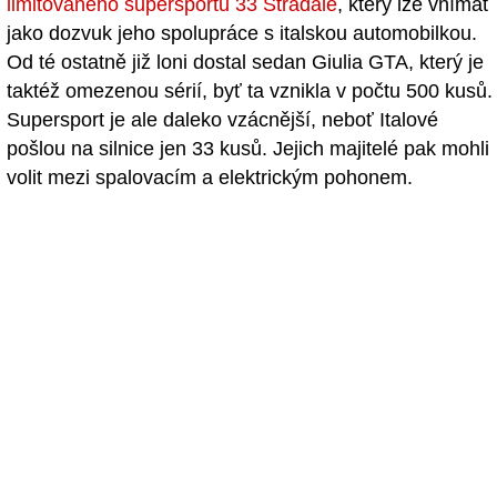
limitovaného supersportu 33 Stradale
, který lze vnímat
jako dozvuk jeho spolupráce s italskou automobilkou.
Od té ostatně již loni dostal sedan Giulia GTA, který je
taktéž omezenou sérií, byť ta vznikla v počtu 500 kusů.
Supersport je ale daleko vzácnější, neboť Italové
pošlou na silnice jen 33 kusů. Jejich majitelé pak mohli
volit mezi spalovacím a elektrickým pohonem.