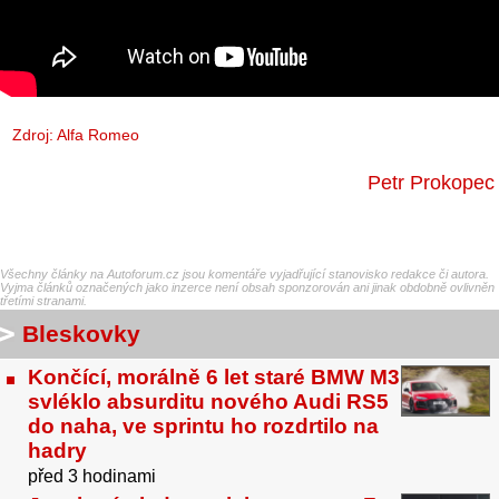
Zdroj: Alfa Romeo
Petr Prokopec
Všechny články na Autoforum.cz jsou komentáře vyjadřující stanovisko redakce či autora.
Vyjma článků označených jako inzerce není obsah sponzorován ani jinak obdobně ovlivněn
třetími stranami.
Bleskovky
Končící, morálně 6 let staré BMW M3
svléklo absurditu nového Audi RS5
do naha, ve sprintu ho rozdrtilo na
hadry
před 3 hodinami