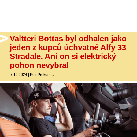
- Ostatní
Diskuzní fórum
Sledujte nás!
Valtteri Bottas byl odhalen jako
jeden z kupců úchvatné Alfy 33
Stradale. Ani on si elektrický
pohon nevybral
7.12.2024
|
Petr Prokopec