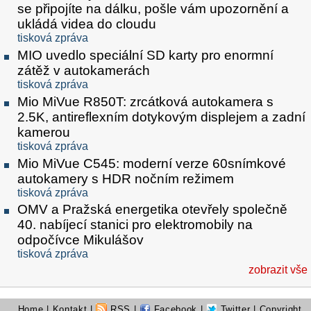
se připojíte na dálku, pošle vám upozornění a
ukládá videa do cloudu
tisková zpráva
MIO uvedlo speciální SD karty pro enormní
zátěž v autokamerách
tisková zpráva
Mio MiVue R850T: zrcátková autokamera s
2.5K, antireflexním dotykovým displejem a zadní
kamerou
tisková zpráva
Mio MiVue C545: moderní verze 60snímkové
autokamery s HDR nočním režimem
tisková zpráva
OMV a Pražská energetika otevřely společně
40. nabíjecí stanici pro elektromobily na
odpočívce Mikulášov
tisková zpráva
zobrazit vše
Home
|
Kontakt
|
RSS
|
Facebook
|
Twitter
| Copyright