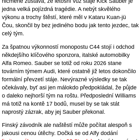
nicméně zůstává, že letošní vůz stáje Kick Sauber je
jedna velká pojízdná tragédie. A nebýt skvělého
výkonu a trochy štěstí, které měl v Kataru Kuan-jü
Čou, skončil by bez jediného bodu jak tento jezdec, tak
celý tým.
Za špatnou výkonností monopostu C44 stojí i odchod
někdejšího klíčového sponzora, italské automobilky
Alfa Romeo. Sauber se totiž od roku 2026 stane
továrním týmem Audi, které ostatně již letos dokončilo
formální převzetí stáje. Nevýrazné výsledky se tak
očekávaly, byť asi jen málokdo předpokládal, že půjde
o daleko nejhorší tým na roštu. Předposlední Williams
má totiž na kontě 17 bodů, musel by se tak stát
naprostý zázrak, aby jej Sauber překonal.
Finský závodník ale naštěstí může počítat alespoň s
jakousi cenou útěchy. Dočká se od Alfy dodání