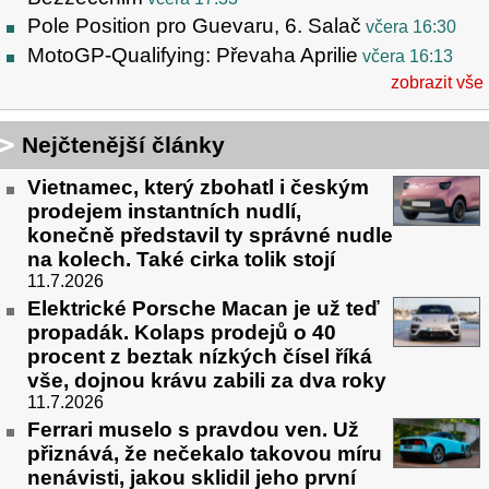
Pole Position pro Guevaru, 6. Salač
včera 16:30
MotoGP-Qualifying: Převaha Aprilie
včera 16:13
zobrazit vše
Nejčtenější články
Vietnamec, který zbohatl i českým
prodejem instantních nudlí,
konečně představil ty správné nudle
na kolech. Také cirka tolik stojí
11.7.2026
Elektrické Porsche Macan je už teď
propadák. Kolaps prodejů o 40
procent z beztak nízkých čísel říká
vše, dojnou krávu zabili za dva roky
11.7.2026
Ferrari muselo s pravdou ven. Už
přiznává, že nečekalo takovou míru
nenávisti, jakou sklidil jeho první