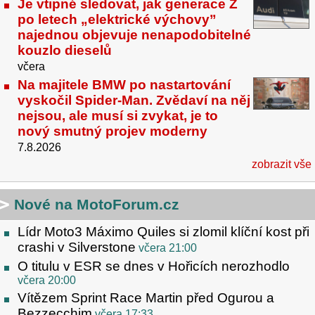
Je vtipné sledovat, jak generace Z
po letech „elektrické výchovy”
najednou objevuje nenapodobitelné
kouzlo dieselů
včera
Na majitele BMW po nastartování
vyskočil Spider-Man. Zvědaví na něj
nejsou, ale musí si zvykat, je to
nový smutný projev moderny
7.8.2026
zobrazit vše
Nové na MotoForum.cz
Lídr Moto3 Máximo Quiles si zlomil klíční kost při
crashi v Silverstone
včera 21:00
O titulu v ESR se dnes v Hořicích nerozhodlo
včera 20:00
Vítězem Sprint Race Martin před Ogurou a
Bezzecchim
včera 17:33