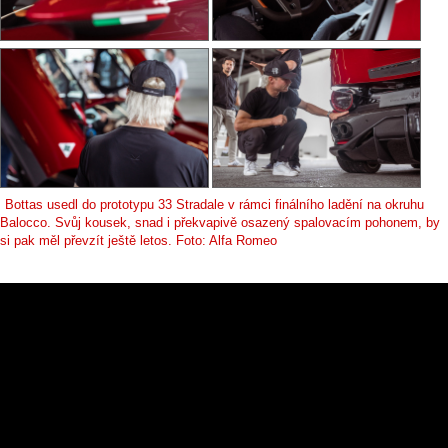
Bottas usedl do prototypu 33 Stradale v rámci finálního ladění na okruhu
Balocco. Svůj kousek, snad i překvapivě osazený spalovacím pohonem, by
si pak měl převzít ještě letos. Foto: Alfa Romeo