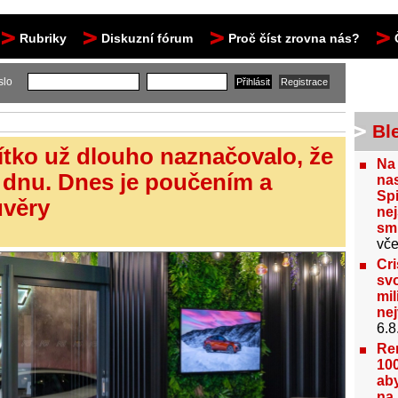
Rubriky
Diskuzní fórum
Proč číst zrovna nás?
slo
Bl
tko už dlouho naznačovalo, že
Na
 dnu. Dnes je poučením a
nas
Spi
ůvěry
nej
sm
vče
Cri
svo
mil
ne
6.8
Re
100
aby
na 