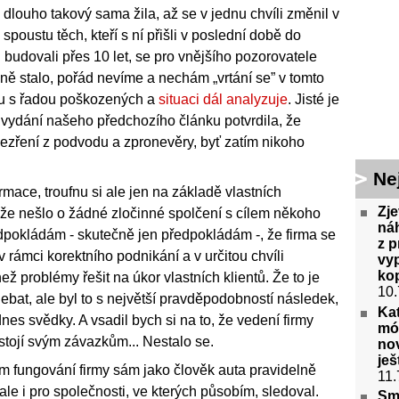
rma dlouho takový sama žila, až se v jednu chvíli změnil v
poustu těch, kteří s ní přišli v poslední době do
 budovali přes 10 let, se pro vnějšího pozorovatele
ně stalo, pořád nevíme a nechám „vrtání se” v tomto
ktu s řadou poškozených a
situaci dál analyzuje
. Jisté je
íle vydání našeho předchozího článku potvrdila, že
odezření z podvodu a zpronevěry, byť zatím nikoho
Ne
mace, troufnu si ale jen na základě vlastních
Zj
, že nešlo o žádné zločinné spolčení s cílem někoho
náh
ředpokládám - skutečně jen předpokládám -, že firma se
z p
rámci korektního podnikání a v určitou chvíli
vyp
ko
 problémy řešit na úkor vlastních klientů. Že to je
10.
bat, ale byl to s největší pravděpodobností následek,
Kat
dnes svědky. A vsadil bych si na to, že vedení firmy
mód
stojí svým závazkům... Nestalo se.
no
ješ
em fungování firmy sám jako člověk auta pravidelně
11.
ale i pro společnosti, ve kterých působím, sledoval.
Smu