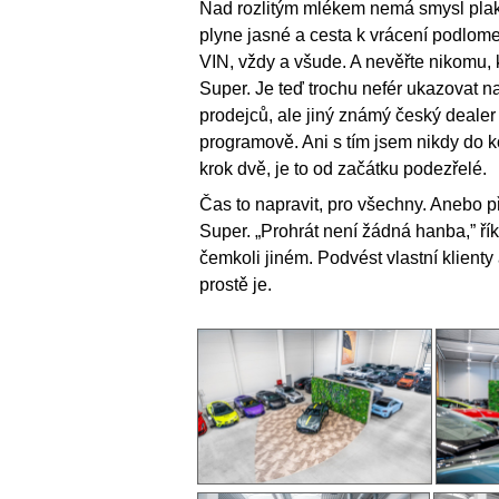
Nad rozlitým mlékem nemá smysl plaka
plyne jasné a cesta k vrácení podlom
VIN, vždy a všude. A nevěřte nikomu, 
Super. Je teď trochu nefér ukazovat n
prodejců, ale jiný známý český dealer 
programově. Ani s tím jsem nikdy do k
krok dvě, je to od začátku podezřelé.
Čas to napravit, pro všechny. Anebo př
Super. „Prohrát není žádná hanba,” ří
čemkoli jiném. Podvést vlastní klienty
prostě je.