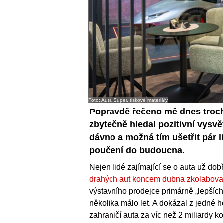
Foto: Auta Super, tiskové materiály
Popravdě řečeno mě dnes trochu
zbytečně hledal pozitivní vysvě
dávno a možná tím ušetřit pár l
poučení do budoucna.
Nejen lidé zajímající se o auta už dob
drahých aut koncem dubna zkolabova
výstavního prodejce primárně „lepších
několika málo let. A dokázal z jedné h
zahraničí auta za víc než 2 miliardy k