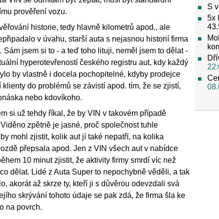
S v
ímu prověření vozu.
5x 
43.
ěřování historie, tedy hlavně kilometrů apod., ale
Mob
řipadalo v úvahu, starší auta s nejasnou historií firma
ko
Sám jsem si to - a teď toho lituji, neměl jsem to dělat -
Dří
ktuální hyperotevřeností českého registru aut, kdy každý
22:
 bylo by vlastně i docela pochopitelné, kdyby prodejce
Cen
klienty do problémů se závistí apod. tím, že se zjistí,
08.
 Vonáska nebo kdovíkoho.
em si už tehdy říkal, že by VIN v takovém případě
 Viděno zpětně je jasné, proč společnost tuhle
y mohl zjistit, kolik aut jí také nepatří, na kolika
pozdě přepsala apod. Jen z VIN všech aut v nabídce
ěhem 10 minut zjistit, že aktivity firmy smrdí víc než
ěco dělat. Lidé z Auta Super to nepochybně věděli, a tak
o, akorát až skrze ty, kteří ji s důvěrou odevzdali svá
ejího skrývání tohoto údaje se pak zdá, že firma šla ke
o na povrch.