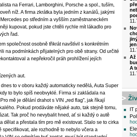
pře
lista na Ferrari, Lamborghini, Porsche a spol., tuším,
ne
roveň níž. A firma zkrátka byla jedním z kanálů, jakými
po
a Mercedes po středním a vyšším zaměstnaneckém
11.
ěji kupovat, pokud jste chtěli rychle mít lákadlo pro
No
chc
svých řad.
ji
lem společnost osobně třikrát navštívil s konkrétním
jen
11.
i na podmínkách přijatelných pro obě strany. Od určité
Až 
kontaktoval a nepřekročil práh prohlížení jejích
bud
A t
11.
ízených aut.
i dnes to v oboru každý automaticky nedělá, Auta Super
, kdy to bylo spíš neobvyklé. Firma si zakládala na
Ži
 Pro mě je dělání drahot s VIN „red flag”, jak říkají
kalého. Pokud prodáváte nějaké auto, tak stejně tomu,
IT 
zat. Tak proč ho nevybalit hned, ať si každý o autě
Pol
ho
 dělat a přestala tím pro mě existovat. Stalo se to cirka
Ele
 specifikovat, ale rozhodně to nebylo včera a
ho
Na VIN se odmítám byť zeptat, musí být standardní