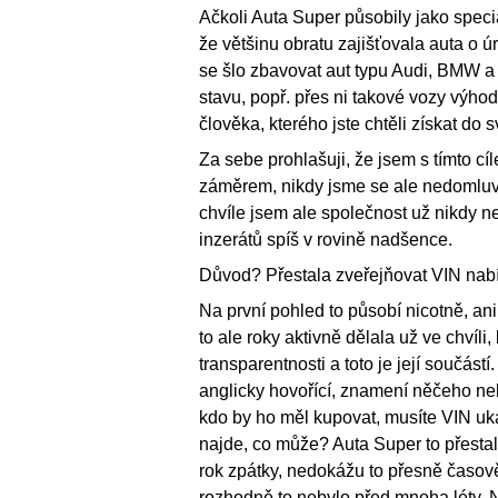
Ačkoli Auta Super působily jako specia
že většinu obratu zajišťovala auta o ú
se šlo zbavovat aut typu Audi, BMW 
stavu, popř. přes ni takové vozy výhodn
člověka, kterého jste chtěli získat do 
Za sebe prohlašuji, že jsem s tímto cí
záměrem, nikdy jsme se ale nedomluvil
chvíle jsem ale společnost už nikdy ne
inzerátů spíš v rovině nadšence.
Důvod? Přestala zveřejňovat VIN nab
Na první pohled to působí nicotně, an
to ale roky aktivně dělala už ve chvíli
transparentnosti a toto je její součástí.
anglicky hovořící, znamení něčeho ne
kdo by ho měl kupovat, musíte VIN uká
najde, co může? Auta Super to přestala
rok zpátky, nedokážu to přesně časově
rozhodně to nebylo před mnoha léty. 