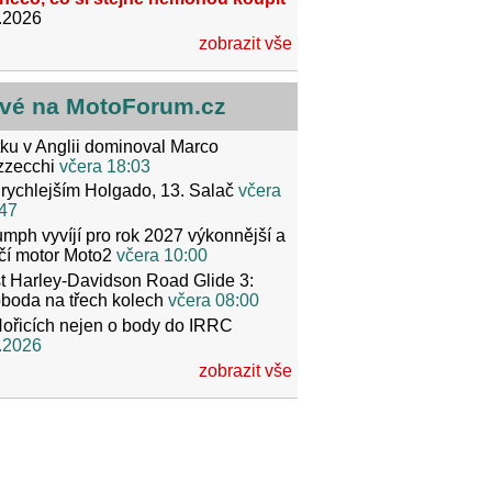
.2026
zobrazit vše
vé na MotoForum.cz
ku v Anglii dominoval Marco
zzecchi
včera 18:03
rychlejším Holgado, 13. Salač
včera
47
umph vyvíjí pro rok 2027 výkonnější a
čí motor Moto2
včera 10:00
t Harley-Davidson Road Glide 3:
boda na třech kolech
včera 08:00
ořicích nejen o body do IRRC
.2026
zobrazit vše