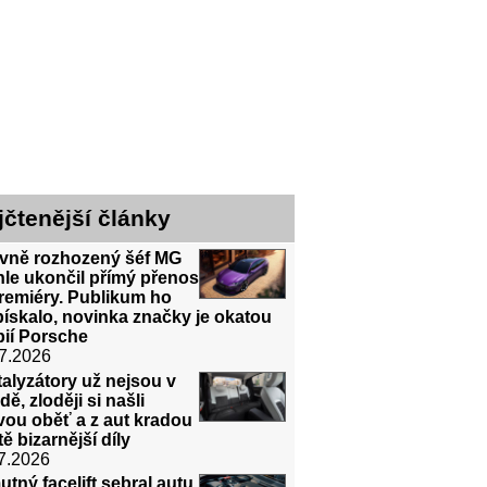
jčtenější články
evně rozhozený šéf MG
le ukončil přímý přenos
remiéry. Publikum ho
ískalo, novinka značky je okatou
pií Porsche
7.2026
alyzátory už nejsou v
ě, zloději si našli
vou oběť a z aut kradou
tě bizarnější díly
7.2026
tný facelift sebral autu