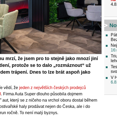
4.8
No
Pát
Be
Nej
16:
Tri
 mrzí, že jsem pro to stejně jako mnozí jiní
leh
tlení, protože se to dalo „rozmáznout” už
Tes
svo
idem trápení. Dnes to lze brát aspoň jako
V H
6.8
ře vědí, že
jeden z největších českých prodejců
l
. Firma Auta Super dlouho působila dojmem
” aut, který se z ničeho na vrchol oboru dostal během
ostivařské haly prodávat nejen do Česka, ale i do
orun ročně. To není malý byznys.