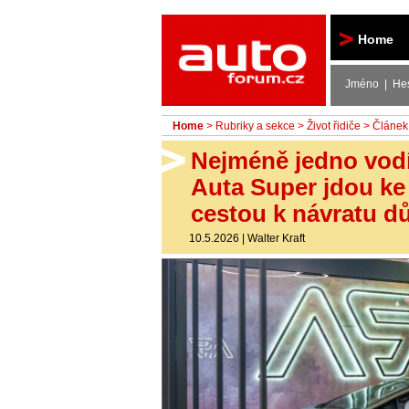
Autoforum
Home
Jméno | He
Home
>
Rubriky a sekce
>
Život řidiče
> Článek
Nejméně jedno vodí
Auta Super jdou ke
cestou k návratu d
10.5.2026
|
Walter Kraft