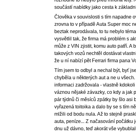
součástí nabídky jako cesta k základn
Člověka v souvislosti s tím napadne ov
zrovna to v případě Auta Super moc nep
beztak neprodávala, to tu nebylo téma. 
vysvětlil tak, že firma má problém s a
může z VIN zjistit, komu auto patří. A
takových vozů nechtěl dostávat vlastní 
že u ní nabízí pět Ferrari firma pana
Tím jsem to odbyl a nechal být, byť js
chyběla u některých aut a ne u všech.
informaci zadržovala - vlastně kdokoli b
váznou nějaké závazky, co kdy a jak 
pár týdnů či měsíců zpátky by šlo asi b
vyřazená toitoika a dalo by se s tím n
mlžili od bodu nula. Až to stejně praskl
auta, peníze... Z načasování počátku j
dnu už dávno, teď akorát vše vybublal