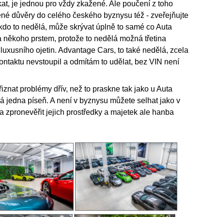
t, je jednou pro vždy zkažené. Ale poučení z toho
ené důvěry do celého českého byznysu též - zveřejňujte
kdo to nedělá, může skrývat úplně to samé co Auta
a někoho prstem, protože to nedělá možná třetina
luxusního ojetin. Advantage Cars, to také nedělá, zcela
ontaktu nevstoupil a odmítám to udělat, bez VIN není
iznat problémy dřív, než to praskne tak jako u Auta
ká jedna píseň. A není v byznysu můžete selhat jako v
 a zpronevěřit jejich prostředky a majetek ale hanba