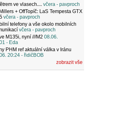
ětrem ve vlasech....
včera
- pavproch
Millers + OffTopíč: LaS Tempesta GTX
5
včera
- pavproch
ilní telefony a vše okolo mobilních
munikací
včera
- pavproch
ve M135i, nyní ///M2
08.06.
01
- Eda
y PHM ref aktuální válka v Iránu
06. 20:24
- řidičBOB
zobrazit vše