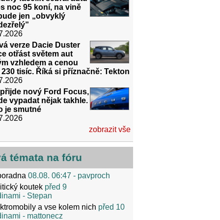
s noc 95 koní, na vině
bude jen „obvyklý
dezřelý”
7.2026
vá verze Dacie Duster
e otřást světem aut
ným vzhledem a cenou
 230 tisíc. Říká si příznačně: Tekton
7.2026
přijde nový Ford Focus,
e vypadat nějak takhle.
o je smutné
7.2026
zobrazit vše
vá témata na fóru
poradna
08.08. 06:47
- pavproch
itický koutek
před 9
dinami
- Stepan
ktromobily a vse kolem nich
před 10
dinami
- mattonecz