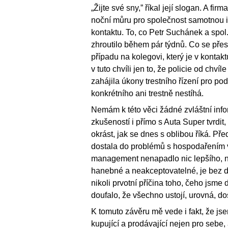
„Žijte své sny,” říkal její slogan. A fi
noční můru pro společnost samotnou i s
kontaktu. To, co Petr Suchánek a spol.
zhroutilo během pár týdnů. Co se přes
případu na kolegovi, který je v konta
v tuto chvíli jen to, že policie od chv
zahájila úkony trestního řízení pro p
konkrétního ani trestně nestíhá.
Nemám k této věci žádné zvláštní infor
zkušeností i přímo s Auta Super tvrdit
okrást, jak se dnes s oblibou říká. P
dostala do problémů s hospodařením v 
management nenapadlo nic lepšího, než
hanebné a neakceptovatelné, je bez de
nikoli prvotní příčina toho, čeho jsme 
doufalo, že všechno ustojí, urovná, do
K tomuto závěru mě vede i fakt, že js
kupující a prodávající nejen pro sebe, 