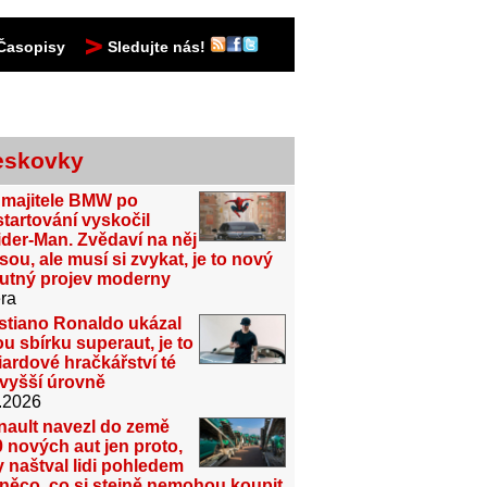
Časopisy
Sledujte nás!
eskovky
 majitele BMW po
tartování vyskočil
der-Man. Zvědaví na něj
sou, ale musí si zvykat, je to nový
utný projev moderny
ra
stiano Ronaldo ukázal
u sbírku superaut, je to
iardové hračkářství té
jvyšší úrovně
.2026
nault navezl do země
 nových aut jen proto,
 naštval lidi pohledem
něco, co si stejně nemohou koupit