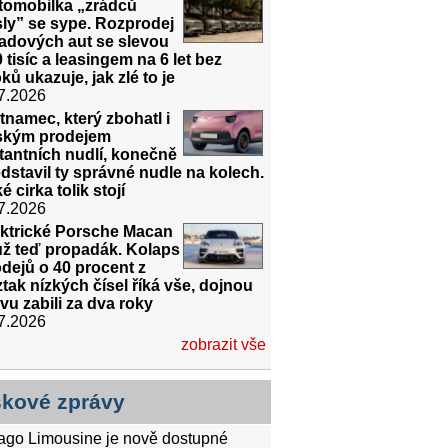
tomobilka „zrádců
ly” se sype. Rozprodej
ladových aut se slevou
 tisíc a leasingem na 6 let bez
ků ukazuje, jak zlé to je
7.2026
tnamec, který zbohatl i
ským prodejem
tantních nudlí, konečně
dstavil ty správné nudle na kolech.
é cirka tolik stojí
7.2026
ektrické Porsche Macan
už teď propadák. Kolaps
dejů o 40 procent z
tak nízkých čísel říká vše, dojnou
vu zabili za dva roky
7.2026
zobrazit vše
skové zprávy
tago Limousine je nově dostupné