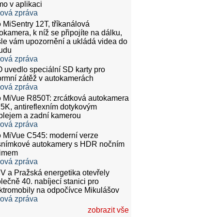
mo v aplikaci
ková zpráva
 MiSentry 12T, tříkanálová
okamera, k níž se připojíte na dálku,
le vám upozornění a ukládá videa do
udu
ková zpráva
 uvedlo speciální SD karty pro
rmní zátěž v autokamerách
ková zpráva
 MiVue R850T: zrcátková autokamera
.5K, antireflexním dotykovým
plejem a zadní kamerou
ková zpráva
 MiVue C545: moderní verze
snímkové autokamery s HDR nočním
žimem
ková zpráva
 a Pražská energetika otevřely
lečně 40. nabíjecí stanici pro
ktromobily na odpočívce Mikulášov
ková zpráva
zobrazit vše