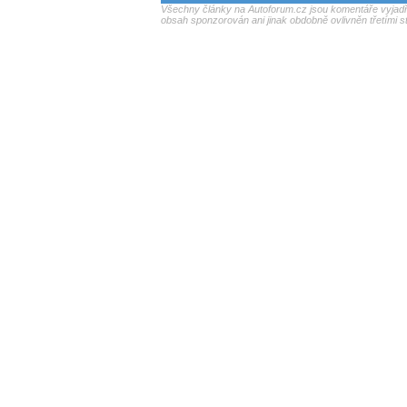
Všechny články na Autoforum.cz jsou komentáře vyjadřu
obsah sponzorován ani jinak obdobně ovlivněn třetími s