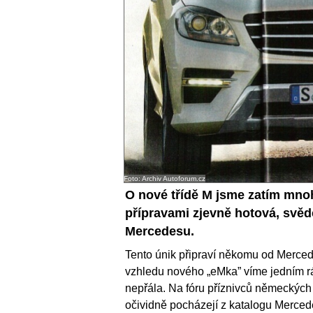
Foto: Archiv Autoforum.cz
O nové třídě M jsme zatím mnoho
přípravami zjevně hotová, svědč
Mercedesu.
Tento únik připraví někomu od Merced
vzhledu nového „eMka” víme jedním ráz
nepřála. Na fóru příznivců německých 
očividně pocházejí z katalogu Mercedes