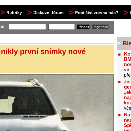
Rubriky
Diskuzní fórum
Proč číst zrovna nás?
slo
Bl
nikly první snímky nové
Kon
BM
no
ve 
pře
Je 
gen
„el
na
kou
vče
Na
nas
Spi
nej