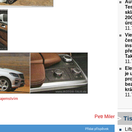
Au
Tes
sk
200
úro
11.
Vie
če
ins
pře
Tak
11.
El
je 
pro
bez
krá
11.
 tajemstvím
Petr Miler
Ti
Lif
Přidat příspěvek