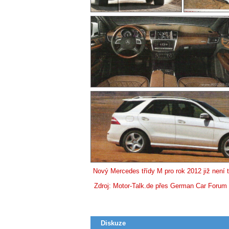
Nový Mercedes třídy M pro rok 2012 již není
Zdroj: Motor-Talk.de přes German Car Forum
Diskuze