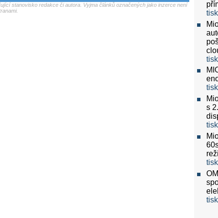
pří
jící stanovisko redakce či autora. Vyjma článků označených jako inzerce není
tranami.
tis
Mio
aut
poš
clo
tis
MIO
eno
tis
Mio
s 2
dis
tis
Mio
60
re
tis
OMV
spo
ele
tis