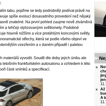
.
atím tabu, pojďme se tedy podrobněji podívat právě na
avuje spíše evolucí dosavadního provedení než nějaký
o jasně znatelné. Na první pohled zaujme nově ztvárněná
ím a lehčeji stylizovanými světlomety. Podobné
čuje hlavně nižšími a více protáhlými koncovými světly.
noramatické střechy, která se podle všeho objeví ve
modernějším vzezřením a v daném případě i paletou
Ne
h materiálů vyvodit. Soudě dle doby jejich úniku ale
letošním frankfurtském autosalonu a vzhledem k této
No
spoň části snímků a specifikací.
chc
ji
jen
11.
Až 
bud
A t
11.