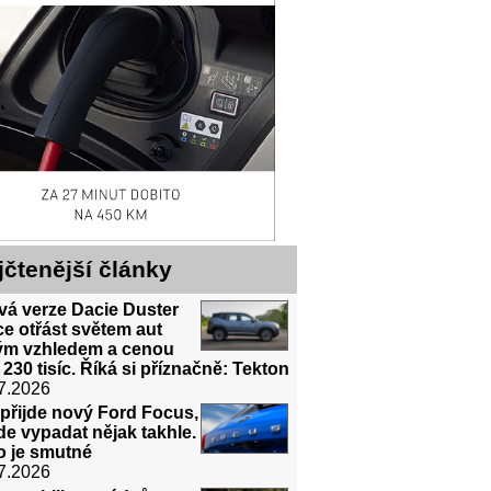
jčtenější články
vá verze Dacie Duster
e otřást světem aut
ným vzhledem a cenou
 230 tisíc. Říká si příznačně: Tekton
7.2026
přijde nový Ford Focus,
e vypadat nějak takhle.
o je smutné
7.2026