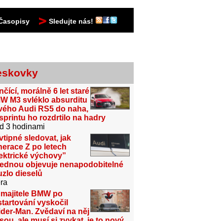
Časopisy
Sledujte nás!
eskovky
čící, morálně 6 let staré
W M3 svléklo absurditu
vého Audi RS5 do naha,
sprintu ho rozdrtilo na hadry
d 3 hodinami
vtipné sledovat, jak
erace Z po letech
ektrické výchovy”
jednou objevuje nenapodobitelné
zlo dieselů
ra
 majitele BMW po
tartování vyskočil
der-Man. Zvědaví na něj
sou, ale musí si zvykat, je to nový