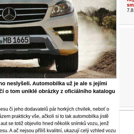
sm
7.8
 neslyšeli. Automobilka už je ale s jejími
í o tom uniklé obrázky z oficiálního katalogu
esu či jeho dodavatelů pár horkých chvilek, neboť o
em prakticky vše, ačkoli si to tak automobilka jistě
aut se totiž objevilo hned několik snímků vozu, jenž
u. A ač nejsou příliš kvalitní, ukazují celý vzhled vozu