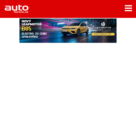
Menu
Home
Rubriky
- Testy aut
- Jízdní dojmy a další testy
- Bleskovky
- Představení
- Fascinace a historie
- Život řidiče
- Tuning
- Technika
- Zajímavosti