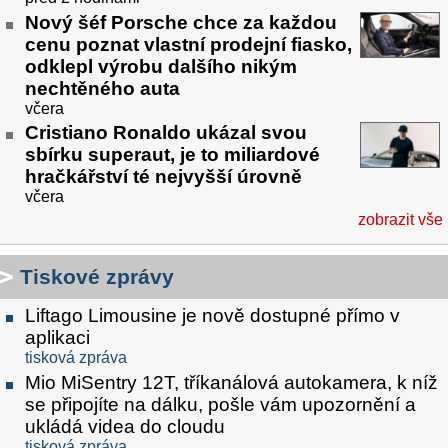
Nový šéf Porsche chce za každou
cenu poznat vlastní prodejní fiasko,
odklepl výrobu dalšího nikým
nechtěného auta
včera
Cristiano Ronaldo ukázal svou
sbírku superaut, je to miliardové
hračkářství té nejvyšší úrovně
včera
zobrazit vše
Tiskové zprávy
Liftago Limousine je nově dostupné přímo v
aplikaci
tisková zpráva
Mio MiSentry 12T, tříkanálová autokamera, k níž
se připojíte na dálku, pošle vám upozornění a
ukládá videa do cloudu
tisková zpráva