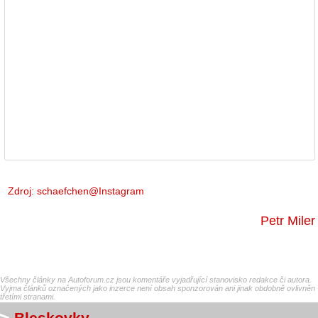
Zdroj:
schaefchen@Instagram
Petr Miler
Všechny články na Autoforum.cz jsou komentáře vyjadřující stanovisko redakce či autora.
Vyjma článků označených jako inzerce není obsah sponzorován ani jinak obdobně ovlivněn
třetími stranami.
Bleskovky