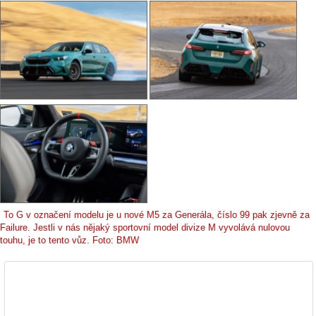
To G v označení modelu je u nové M5 za Generála, číslo 99 pak zjevně za
Failure. Jestli v nás nějaký sportovní model divize M vyvolává nulovou
touhu, je to tento vůz. Foto: BMW