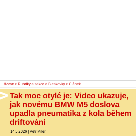
- Ostatní
Diskuzní fórum
Sledujte nás!
Home
>
Rubriky a sekce
>
Bleskovky
> Článek
Tak moc otylé je: Video ukazuje,
jak novému BMW M5 doslova
upadla pneumatika z kola během
driftování
14.5.2026
|
Petr Miler