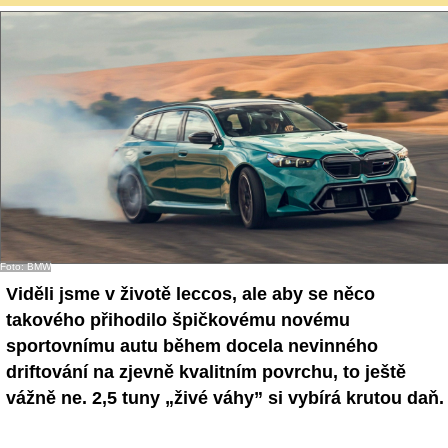
Foto: BMW
Viděli jsme v životě leccos, ale aby se něco
takového přihodilo špičkovému novému
sportovnímu autu během docela nevinného
driftování na zjevně kvalitním povrchu, to ještě
vážně ne. 2,5 tuny „živé váhy” si vybírá krutou daň.