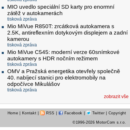
MIO uvedlo speciální SD karty pro enormní
zátěž v autokamerách
tisková zpráva
Mio MiVue R850T: zrcátková autokamera s
2.5K, antireflexním dotykovým displejem a zadní
kamerou
tisková zpráva
Mio MiVue C545: moderní verze 60snímkové
autokamery s HDR nočním režimem
tisková zpráva
OMV a Pražská energetika otevřely společně
40. nabíjecí stanici pro elektromobily na
odpočívce Mikulášov
tisková zpráva
zobrazit vše
Home
|
Kontakt
|
RSS
|
Facebook
|
Twitter
| Copyright
©1996-2026 MotorCom s.r.o.