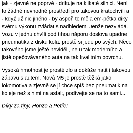
jak - zjevně ne poprvé - driftuje na klikaté silnici. Není
to žádné nevhodné prostředí pro takovou kratochvíli a
- když už nic jiného - by aspoň to měla em-pětka díky
svému výkonu zvládat s nadhledem. Jenže nezvládá.
Vozu v jednu chvíli pod tíhou náporu doslova upadne
pneumatika z disku kola, prostě si jede po svých. Něco
takového jsme ještě neviděli, ne u tak moderního a
jistě opečovávaného auta na tak kvalitním povrchu.
Vysoká hmotnost je prostě zlo a dokáže hatit i takovou
zábavu s autem. Nová M5 je prostě těžká jako
lokomotiva a zjevně se jí chce spíš bez pneumatik na
koleje než s nimi na asfalt, podívejte se na to sami...
Díky za tipy, Honzo a Petře!