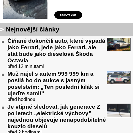
Nejnovější články
Číňané dokončili auto, které vypadá
jako Ferrari, jede jako Ferrari, ale
stát bude jako dieselová Škoda
Octavia
před 12 minutami
Muž najel s autem 999 999 km a
posílá ho do aukce s jasným
poselstvím: „Ten poslední kilák si
ujeďte sami!”
před hodinou
Je vtipné sledovat, jak generace Z
po letech „elektrické výchovy”
najednou objevuje nenapodobitelné
kouzlo dieselů
před 2 hodinami