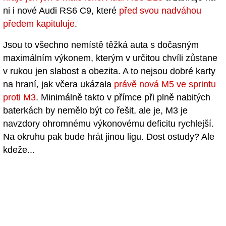
ni i nové Audi RS6 C9, které
před svou nadváhou
předem kapituluje
.
Jsou to všechno nemístě těžká auta s dočasným
maximálním výkonem, kterým v určitou chvíli zůstane
v rukou jen slabost a obezita. A to nejsou dobré karty
na hraní, jak včera ukázala
právě nová M5 ve sprintu
proti M3
. Minimálně takto v přímce při plně nabitých
baterkách by nemělo být co řešit, ale je, M3 je
navzdory ohromnému výkonovému deficitu rychlejší.
Na okruhu pak bude hrát jinou ligu. Dost ostudy? Ale
kdeže...