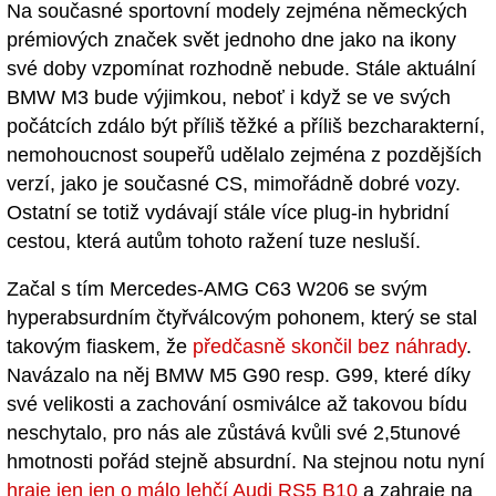
Na současné sportovní modely zejména německých
prémiových značek svět jednoho dne jako na ikony
své doby vzpomínat rozhodně nebude. Stále aktuální
BMW M3 bude výjimkou, neboť i když se ve svých
počátcích zdálo být příliš těžké a příliš bezcharakterní,
nemohoucnost soupeřů udělalo zejména z pozdějších
verzí, jako je současné CS, mimořádně dobré vozy.
Ostatní se totiž vydávají stále více plug-in hybridní
cestou, která autům tohoto ražení tuze nesluší.
Začal s tím Mercedes-AMG C63 W206 se svým
hyperabsurdním čtyřválcovým pohonem, který se stal
takovým fiaskem, že
předčasně skončil bez náhrady
.
Navázalo na něj BMW M5 G90 resp. G99, které díky
své velikosti a zachování osmiválce až takovou bídu
neschytalo, pro nás ale zůstává kvůli své 2,5tunové
hmotnosti pořád stejně absurdní. Na stejnou notu nyní
hraje jen jen o málo lehčí Audi RS5 B10
a zahraje na