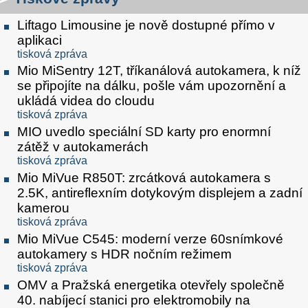
Liftago Limousine je nově dostupné přímo v
aplikaci
tisková zpráva
Mio MiSentry 12T, tříkanálová autokamera, k níž
se připojíte na dálku, pošle vám upozornění a
ukládá videa do cloudu
tisková zpráva
MIO uvedlo speciální SD karty pro enormní
zátěž v autokamerách
tisková zpráva
Mio MiVue R850T: zrcátková autokamera s
2.5K, antireflexním dotykovým displejem a zadní
kamerou
tisková zpráva
Mio MiVue C545: moderní verze 60snímkové
autokamery s HDR nočním režimem
tisková zpráva
OMV a Pražská energetika otevřely společně
40. nabíjecí stanici pro elektromobily na