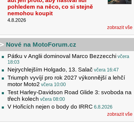
aut jen proto, aby naštval lidi
pohledem na něco, co si stejně
nemohou koupit
4.8.2026
zobrazit vše
Nové na MotoForum.cz
Pátku v Anglii dominoval Marco Bezzecchi
včera
18:03
Nejrychlejším Holgado, 13. Salač
včera 16:47
Triumph vyvíjí pro rok 2027 výkonnější a lehčí
motor Moto2
včera 10:00
Test Harley-Davidson Road Glide 3: svoboda na
třech kolech
včera 08:00
V Hořicích nejen o body do IRRC
6.8.2026
zobrazit vše