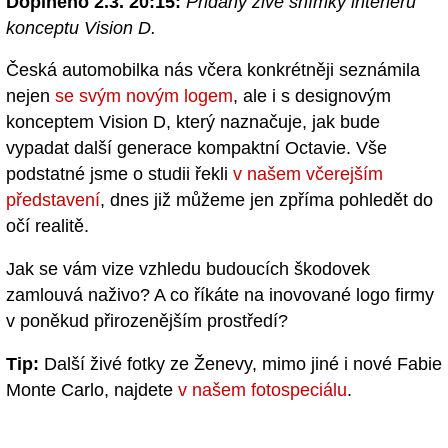
Doplněno 2.3. 20:15:
Přidány živé snímky interiéru
konceptu Vision D.
Česká automobilka nás včera konkrétněji seznámila
nejen
se svým novým logem
, ale i s designovým
konceptem Vision D, který naznačuje, jak bude
vypadat další generace kompaktní Octavie. Vše
podstatné jsme o studii řekli
v našem včerejším
představení
, dnes již můžeme jen zpříma pohledět do
očí realitě.
Jak se vám vize vzhledu budoucích škodovek
zamlouvá naživo? A co říkáte na inovované logo firmy
v poněkud přirozenějším prostředí?
Tip:
Další živé fotky ze Ženevy, mimo jiné i nové Fabie
Monte Carlo, najdete
v našem fotospeciálu
.