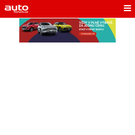
Menu
Home
Rubriky
- Testy aut
- Jízdní dojmy a další testy
- Bleskovky
- Představení
- Fascinace a historie
- Život řidiče
- Tuning
- Technika
- Zajímavosti