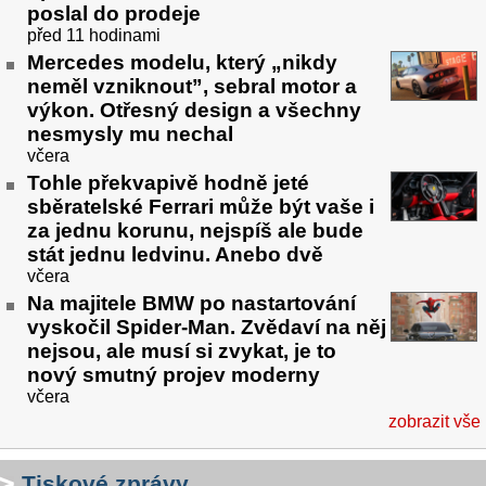
poslal do prodeje
před 11 hodinami
Mercedes modelu, který „nikdy
neměl vzniknout”, sebral motor a
výkon. Otřesný design a všechny
nesmysly mu nechal
včera
Tohle překvapivě hodně jeté
sběratelské Ferrari může být vaše i
za jednu korunu, nejspíš ale bude
stát jednu ledvinu. Anebo dvě
včera
Na majitele BMW po nastartování
vyskočil Spider-Man. Zvědaví na něj
nejsou, ale musí si zvykat, je to
nový smutný projev moderny
včera
zobrazit vše
Tiskové zprávy