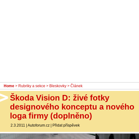
- Ostatní
Diskuzní fórum
Sledujte nás!
Home
>
Rubriky a sekce
>
Bleskovky
> Článek
Škoda Vision D: živé fotky
designového konceptu a nového
loga firmy (doplněno)
2.3.2011
|
Autoforum.cz
|
Přidat příspěvek