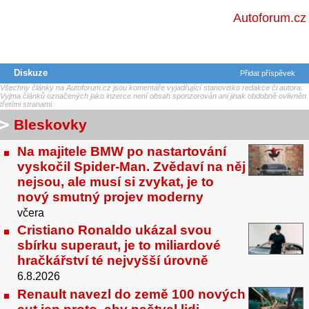
Autoforum.cz
Diskuze
Přidat příspěvek
Všechny články na Autoforum.cz jsou komentáře vyjadřující stanovisko redakce či autora.
Vyjma článků označených jako inzerce není obsah sponzorován ani jinak obdobně ovlivněn
třetími stranami.
Bleskovky
Na majitele BMW po nastartování
vyskočil Spider-Man. Zvědaví na něj
nejsou, ale musí si zvykat, je to
nový smutný projev moderny
včera
Cristiano Ronaldo ukázal svou
sbírku superaut, je to miliardové
hračkářství té nejvyšší úrovně
6.8.2026
Renault navezl do země 100 nových