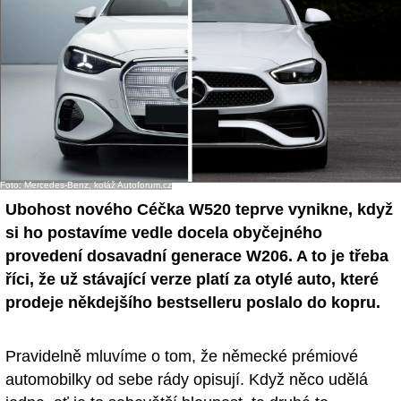
- Ostatní
Diskuzní fórum
Sledujte nás!
Foto: Mercedes-Benz, koláž Autoforum.cz
Ubohost nového Céčka W520 teprve vynikne, když
si ho postavíme vedle docela obyčejného
provedení dosavadní generace W206. A to je třeba
říci, že už stávající verze platí za otylé auto, které
prodeje někdejšího bestselleru poslalo do kopru.
Pravidelně mluvíme o tom, že německé prémiové
automobilky od sebe rády opisují. Když něco udělá