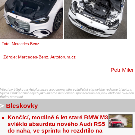
Foto: Mercedes-Benz
Zdroje: Mercedes-Benz, Autoforum.cz
Petr Miler
Všechny články na Autoforum.cz jsou komentáře vyjadřující stanovisko redakce či autora.
Vyjma článků označených jako inzerce není obsah sponzorován ani jinak obdobně ovlivněn
třetími stranami.
Bleskovky
Končící, morálně 6 let staré BMW M3
svléklo absurditu nového Audi RS5
do naha, ve sprintu ho rozdrtilo na