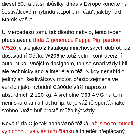
diesel 50d a další libůstky, dnes v Evropě končíte na
šestiválcovém hybridu a „polib mi čau”, jak by řekl
Marek Vašut.
U Mercedesu tomu tak dlouho nebylo, tento týden
představená
třída C generace Peppa Pig, pardon
W520
je ale jako z katalogu mnichovských dobrot. Už
dosavadní Céčko W206 je totiž velmi kontroverzní
auto. Nikoli vnějším designem, ten se snad vždy líbil,
ale technicky ano a interiérem též. Nikdy nenabídlo
jediný ani šestiválcový motor, přesto zejména ve
verzích jako hybridní C300de váží naprosto
absurdních 2 120 kg. A vrcholné C63 AMG na tom
není skoro ani o trochu líp, to je vážně sporťák jako
stehno. Ježe hůř prostě může být vždy.
Nová třída C je tak nehorázně těžká,
až jsme to museli
vypíchnout ve vlastním článku
a interiér přeplácaný