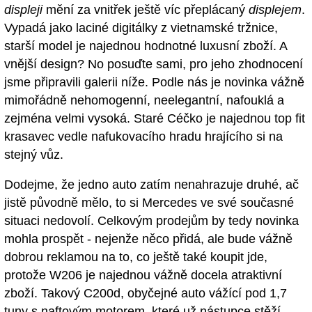
displeji
mění za vnitřek ještě víc přeplácaný
displejem
.
Vypadá jako laciné digitálky z vietnamské tržnice,
starší model je najednou hodnotné luxusní zboží. A
vnější design? No posuďte sami, pro jeho zhodnocení
jsme připravili galerii níže. Podle nás je novinka vážně
mimořádně nehomogenní, neelegantní, nafouklá a
zejména velmi vysoká. Staré Céčko je najednou top fit
krasavec vedle nafukovacího hradu hrajícího si na
stejný vůz.
Dodejme, že jedno auto zatím nenahrazuje druhé, ač
jistě původně mělo, to si Mercedes ve své současné
situaci nedovolí. Celkovým prodejům by tedy novinka
mohla prospět - nejenže něco přidá, ale bude vážně
dobrou reklamou na to, co ještě také koupit jde,
protože W206 je najednou vážně docela atraktivní
zboží. Takový C200d, obyčejné auto vážící pod 1,7
tuny s naftovým motorem, které už nástupce stěží