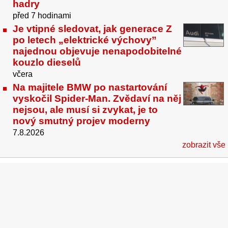
hadry
před 7 hodinami
Je vtipné sledovat, jak generace Z
po letech „elektrické výchovy”
najednou objevuje nenapodobitelné
kouzlo dieselů
včera
Na majitele BMW po nastartování
vyskočil Spider-Man. Zvědaví na něj
nejsou, ale musí si zvykat, je to
nový smutný projev moderny
7.8.2026
zobrazit vše