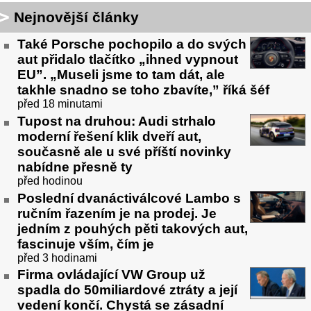
Nejnovější články
Také Porsche pochopilo a do svých
aut přidalo tlačítko „ihned vypnout
EU”. „Museli jsme to tam dát, ale
takhle snadno se toho zbavíte,” říká šéf
před 18 minutami
Tupost na druhou: Audi strhalo
moderní řešení klik dveří aut,
současně ale u své příští novinky
nabídne přesně ty
před hodinou
Poslední dvanáctiválcové Lambo s
ručním řazením je na prodej. Je
jedním z pouhých pěti takových aut,
fascinuje vším, čím je
před 3 hodinami
Firma ovládající VW Group už
spadla do 50miliardové ztráty a její
vedení končí. Chystá se zásadní