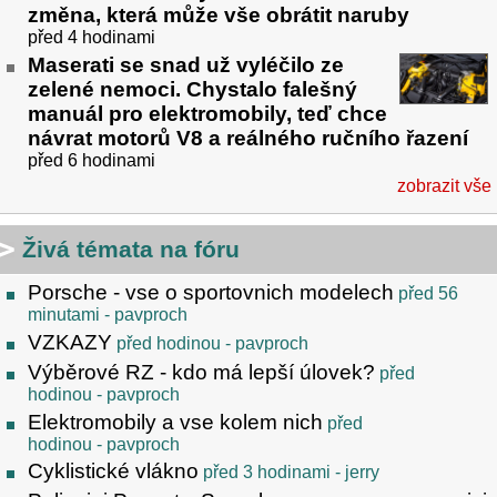
změna, která může vše obrátit naruby
před 4 hodinami
Maserati se snad už vyléčilo ze
zelené nemoci. Chystalo falešný
manuál pro elektromobily, teď chce
návrat motorů V8 a reálného ručního řazení
před 6 hodinami
zobrazit vše
Živá témata na fóru
Porsche - vse o sportovnich modelech
před 56
minutami
- pavproch
VZKAZY
před hodinou
- pavproch
Výběrové RZ - kdo má lepší úlovek?
před
hodinou
- pavproch
Elektromobily a vse kolem nich
před
hodinou
- pavproch
Cyklistické vlákno
před 3 hodinami
- jerry