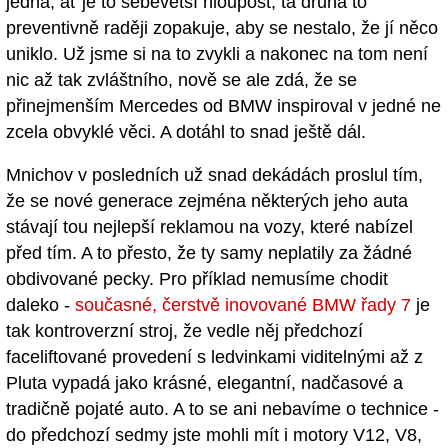
jedna, ať je to sebevětší hloupost, ta druhá to
preventivně raději zopakuje, aby se nestalo, že jí něco
uniklo. Už jsme si na to zvykli a nakonec na tom není
nic až tak zvláštního, nově se ale zdá, že se
přinejmenším Mercedes od BMW inspiroval v jedné ne
zcela obvyklé věci. A dotáhl to snad ještě dál.
Mnichov v posledních už snad dekádách proslul tím,
že se nové generace zejména některých jeho auta
stávají tou nejlepší reklamou na vozy, které nabízel
před tím. A to přesto, že ty samy neplatily za žádné
obdivované pecky. Pro příklad nemusíme chodit
daleko -
současné, čerstvě inovované BMW řady 7
je
tak kontroverzní stroj, že vedle něj předchozí
faceliftované provedení s ledvinkami viditelnými až z
Pluta vypadá jako krásné, elegantní, nadčasové a
tradičně pojaté auto. A to se ani nebavíme o technice -
do předchozí sedmy jste mohli mít i motory V12, V8,