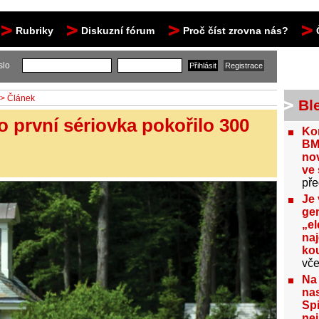
Rubriky
Diskuzní fórum
Proč číst zrovna nás?
slo
> Článek
Bl
o první sériovka pokořilo 300
Kon
BM
no
ve 
pře
Je 
gen
„el
na
kou
vče
Na
nas
Spi
nej