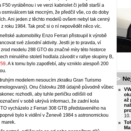
F50 vyráběnou i ve verzi kabriolet či ještě starší a
osmiválcem tak mocným, že předčil vše, co do doby
icích. Ani jeden z těchto modelů ovšem nebyl tak cenný
 roku 1984. Tak proč si o ní nepovědět něco víc.
ellské automobilky Enzo Ferrari přistoupil k výrobě
ncovat své závodní aktivity. Jestli je to pravda, ví
 zrod modelu 288 GTO do značné míry této historce
tech minulého století hodlala závodit v rallye skupiny B,
959
. A k tomu bylo zapotřebí, aby vzniklo alespoň 200
ou.
Ne
 druhým modelem nesoucím zkratku Gran Turismo
mologovaný). Onu číslovku 288 údajně původně vůbec
VW 
nakonec rozhodli, aby tuhle perličku odlišili od
oka
až
označení v sobě ukrývá informaci, že zadní kola
nab
. GTO vycházelo z Ferrari 308 GTB představeného na
pr
poprvé bylo k vidění v Ženevě 1984 s astronomickou
10.
 marek.
Toh
Ma