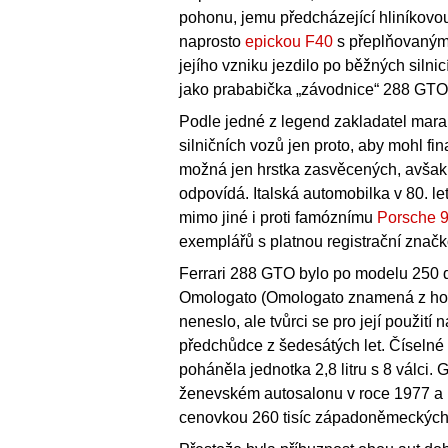
pohonu, jemu předcházející hliníkovou 
naprosto
epickou F40
s přeplňovaným 
jejího vzniku jezdilo po běžných siln
jako prababička „závodnice“ 288 GTO z
Podle jedné z legend zakladatel maran
silničních vozů jen proto, aby mohl fina
možná jen hrstka zasvěcených, avšak
odpovídá. Italská automobilka v 80. le
mimo jiné i proti famóznímu
Porsche 
exemplářů s platnou registrační značk
Ferrari 288 GTO bylo po modelu 250
Omologato (Omologato znamená z ho
neneslo, ale tvůrci se pro její použití 
předchůdce z šedesátých let. Číselné 
poháněla jednotka 2,8 litru s 8 válci
ženevském autosalonu v roce 1977 a 
cenovkou 260 tisíc západoněmeckých