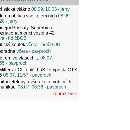
listické vlákno
08.09. 10:03
- jerry
ktromobily a vse kolem nich
08.09.
28
- jerry
icejni Passaty, Superby a
znacena merici vozidla #2
ra
- řidičBOB
itický koutek
včera
- řidičBOB
poradna
včera
- pavproch
ětrem ve vlasech....
08.07.
55
- pavproch
Millers + OffTopíč: LaS Tempesta GTX
5
08.07. 11:57
- pavproch
ilní telefony a vše okolo mobilních
munikací
08.07. 06:36
- pavproch
zobrazit vše