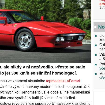
sm
7.8
No
Líd
kos
O t
ner
Vít
a 
Pol
, ale nikdy v ní nezávodilo. Přesto se stalo
vče
lo jet 300 km/h se silniční homologací.
Mot
vče
nesou ve znamení aktuálního
topmodelu LaFerrari
.
vratného výkonu narvaný moderními technologiemi až k
ychlých kol. Jenomže to už je docela jiné maranellské
 zrna vyráběli v Itálii již v minulém tisíciletí.
doslova revoluci mezi supersporty navzdory klasickému