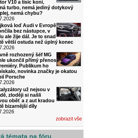
or V10 a tisíc koní,
má turbo, nemá jediný dotykový
splej, nemá chybu?
7.2026
jková loď Audi v Evropě
nčila bez nástupce, v
lu ale žije dál. Je to snad
tě větší ostuda než úplný konec
7.2026
evně rozhozený šéf MG
le ukončil přímý přenos
remiéry. Publikum ho
ískalo, novinka značky je okatou
pií Porsche
7.2026
alyzátory už nejsou v
ě, zloději si našli
vou oběť a z aut kradou
tě bizarnější díly
7.2026
zobrazit vše
vá témata na fóru