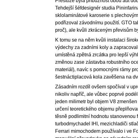
Přestože byla příbuznost obou aut dob
Tehdejší šéfdesignér studia Pininfar
sklolaminátové karoserie s plechovými
podřizoval závodnímu použití. GTO tak
proč), ale kvůli zkráceným převisům by
K tomu se na něm kvůli instalaci širok
výdechy za zadními koly a zapracovalo
umístěná zpětná zrcátka pro lepší výhl
změnou zase zástavba robustního oce
materiál), navíc s pomocnými rámy pro
šestnáctiplacová kola zavěšena na dvo
Zásadním rozdíl ovšem spočíval v upr
nikoliv napříč, ale vůbec poprvé podé
jeden milimetr byl objem V8 zmenšen 
určení teoretického objemu přeplňova
těsně podlimitní hodnotu stanovenou 
turbodmychadel IHI, mezichladiči stl
Ferrari mimochodem používalo i ve Fo