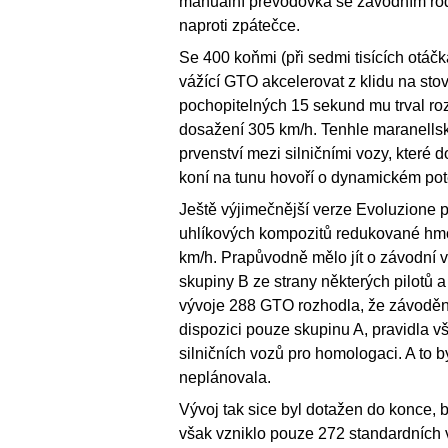
manuální převodovka se závodním rod
naproti zpátečce.
Se 400 koňmi (při sedmi tisících otáč
vážící GTO akcelerovat z klidu na sto
pochopitelných 15 sekund mu trval roz
dosažení 305 km/h. Tenhle maranellský
prvenství mezi silničními vozy, které
koní na tunu hovoří o dynamickém pote
Ještě výjimečnější verze Evoluzione
uhlíkových kompozitů redukované hm
km/h. Prapůvodně mělo jít o závodní 
skupiny B ze strany některých pilot
vývoje 288 GTO rozhodla, že závodění 
dispozici pouze skupinu A, pravidla v
silničních vozů pro homologaci. A to 
neplánovala.
Vývoj tak sice byl dotažen do konce,
však vzniklo pouze 272 standardních 