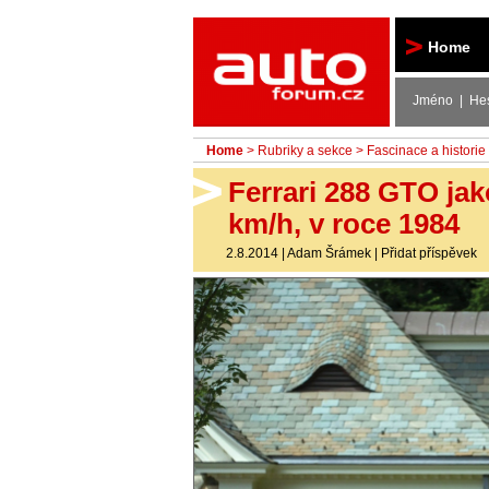
Autoforum
Home
Jméno | He
Home
>
Rubriky a sekce
>
Fascinace a historie
Ferrari 288 GTO jak
km/h, v roce 1984
2.8.2014
|
Adam Šrámek
|
Přidat příspěvek