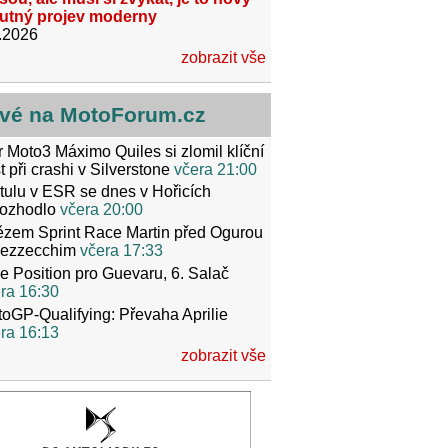
utný projev moderny
.2026
zobrazit vše
vé na MotoForum.cz
r Moto3 Máximo Quiles si zlomil klíční
t při crashi v Silverstone
včera 21:00
itulu v ESR se dnes v Hořicích
ozhodlo
včera 20:00
ězem Sprint Race Martin před Ogurou
Bezzecchim
včera 17:33
e Position pro Guevaru, 6. Salač
ra 16:30
oGP-Qualifying: Převaha Aprilie
ra 16:13
zobrazit vše