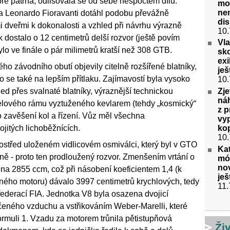
ře patrná, odlišovala se od sebe nespočtem dílů.
mot
ne
ina Leonardo Fioravanti dotáhl podobu převážně
di
 dveřmi k dokonalosti a vzhled při návrhu výrazně
10.
 dostalo o 12 centimetrů delší rozvor (ještě povím
Vla
lo ve finále o pár milimetrů kratší než 308 GTB.
sko
exi
ého závodního obutí objevily citelně rozšířené blatníky,
ješ
 se také na lepším přítlaku. Zajímavostí byla vysoko
10.
Zj
ed přes svalnaté blatníky, výraznější technickou
náh
lového rámu vyztuženého kevlarem (tehdy „kosmický“
z p
 zavěšení kol a řízení. Vůz měl všechna
vyp
ko
jitých lichoběžnících.
10.
ostřed uloženém vidlicovém osmiválci, který byl v GTO
Kat
lně - proto ten prodloužený rozvor. Zmenšením vrtání o
mód
no
na 2855 ccm, což při násobení koeficientem 1,4 (k
ješ
ného motoru) dávalo 3997 centimetrů krychlových, tedy
11.
federací FIA. Jednotka V8 byla osazena dvojicí
ačeného vzduchu a vstřikováním Weber-Marelli, které
rmuli 1. Vzadu za motorem trůnila pětistupňová
Ži