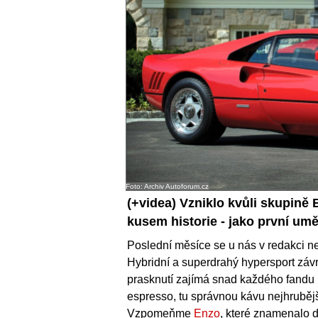
Foto: Archiv Autoforum.cz
(+videa)
Vzniklo kvůli skupině B
kusem historie - jako první umě
Poslední měsíce se u nás v redakci 
Hybridní a superdrahý hypersport zá
prasknutí zajímá snad každého fandu r
espresso, tu správnou kávu nejhrubějšího
Vzpomeňme
Enzo
, které znamenalo 