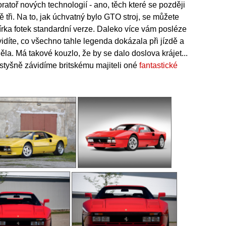
oratoř nových technologií - ano, těch které se později
 tři. Na to, jak úchvatný bylo GTO stroj, se můžete
bírka fotek standardní verze. Daleko více vám posléze
vidíte, co všechno tahle legenda dokázala při jízdě a
la. Má takové kouzlo, že by se dalo doslova krájet...
tyšně závidíme britskému majiteli oné
fantastické