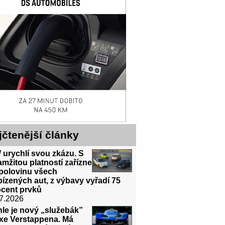
jčtenější články
urychlí svou zkázu. S
mžitou platností zařízne
 polovinu všech
ízených aut, z výbavy vyřadí 75
ocent prvků
7.2026
le je nový „služebák”
xe Verstappena. Má