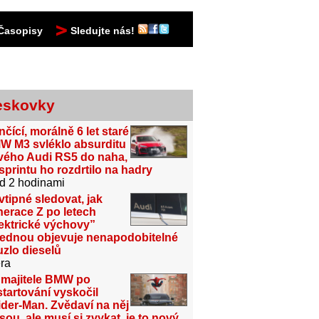
Časopisy
Sledujte nás!
eskovky
čící, morálně 6 let staré
W M3 svléklo absurditu
vého Audi RS5 do naha,
sprintu ho rozdrtilo na hadry
d 2 hodinami
vtipné sledovat, jak
erace Z po letech
ektrické výchovy”
jednou objevuje nenapodobitelné
zlo dieselů
ra
 majitele BMW po
tartování vyskočil
der-Man. Zvědaví na něj
sou, ale musí si zvykat, je to nový