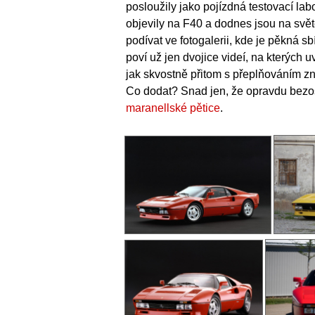
posloužily jako pojízdná testovací lab
objevily na F40 a dodnes jsou na světě
podívat ve fotogalerii, kde je pěkná s
poví už jen dvojice videí, na kterých u
jak skvostně přitom s přeplňováním zně
Co dodat? Snad jen, že opravdu bezos
maranellské pětice
.