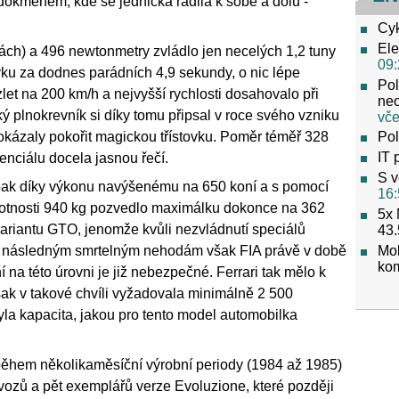
okmenem, kde se jednička řadila k sobě a dolů -
Cyk
Ele
kách) a 496 newtonmetry zvládlo jen necelých 1,2 tuny
09:
vku za dodnes parádních 4,9 sekundy, o nic lépe
Pol
let na 200 km/h a nejvyšší rychlosti dosahovalo při
neo
 plnokrevník si díky tomu připsal v roce svého vzniku
vče
 dokázaly pokořit magickou třístovku. Poměr téměř 328
Pol
IT 
nciálu docela jasnou řečí.
S v
 pak díky výkonu navýšenému na 650 koní a s pomocí
16:
otnosti 940 kg pozvedlo maximálku dokonce na 362
5x 
variantu GTO, jenomže kvůli nezvládnutí speciálů
43.
Mob
ů a následným smrtelným nehodám však FIA právě v době
ko
na této úrovni je již nebezpečné. Ferrari tak mělo k
šak v takové chvíli vyžadovala minimálně 2 500
byla kapacita, jakou pro tento model automobilka
 během několikaměsíční výrobní periody (1984 až 1985)
vozů a pět exemplářů verze Evoluzione, které později