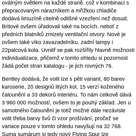
oválným světlem na každé straně, což v kombinaci s
přepracovaným nárazníkem a mřížkou chladiče
dodává limuzíně citelně odlišné vzezření než dosud.
Britové ovšem úřadovali také na bocích, neboť z
předních blatníků zmizely ventilační otvory. Nové je
ovšem také víko zavazadelníku, zadní lampy i
22palcová kola. Uvnitř se pak rozšířily hlavně možnosti
individualizace, přičemž v tomto ohledu si pozornost
žádá počet stran katalogu - je jich rovných 76.
Bentley dodává, že volit lze s pěti variant, 80 barev
karoserie, 20 designů litých kol, 15 verzí koženého
čalounění a 33 dekorů interiéru. To nám celkově dává
3 960 000 možností, ovšem to je pouhý základ. Jen u
samotného čalounění je totiž možné dále nezávisle
volit třeba barvy švů či vzor prošívání, pročež se
variace pouze v tomto ohledu navyšují na 32 768.
Suma sumárum si tedy nový Flying Spur lze