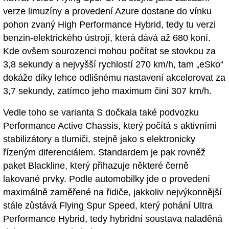
verze limuzíny a provedení Azure dostane do vínku
pohon zvaný High Performance Hybrid, tedy tu verzi
benzin-elektrického ústrojí, která dává až 680 koní.
Kde ovšem sourozenci mohou počítat se stovkou za
3,8 sekundy a nejvyšší rychlostí 270 km/h, tam „eSko“
dokáže díky lehce odlišnému nastavení akcelerovat za
3,7 sekundy, zatímco jeho maximum činí 307 km/h.
Vedle toho se varianta S dočkala také podvozku
Performance Active Chassis, který počítá s aktivními
stabilizátory a tlumiči, stejně jako s elektronicky
řízeným diferenciálem. Standardem je pak rovněž
paket Blackline, který přihazuje některé černě
lakované prvky. Podle automobilky jde o provedení
maximálně zaměřené na řidiče, jakkoliv nejvýkonnější
stále zůstává Flying Spur Speed, který pohání Ultra
Performance Hybrid, tedy hybridní soustava naladěná