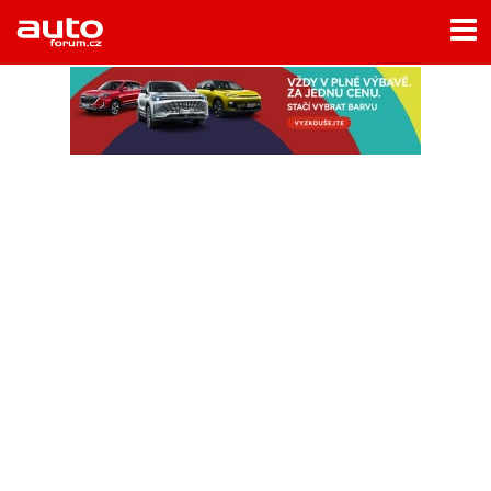
Menu
Home
Rubriky
- Testy aut
- Jízdní dojmy a další testy
- Bleskovky
- Představení
- Fascinace a historie
- Život řidiče
- Tuning
- Technika
- Zajímavosti