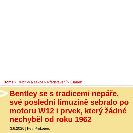
- Ostatní
Diskuzní fórum
Sledujte nás!
Home
>
Rubriky a sekce
>
Představení
> Článek
Bentley se s tradicemi nepáře,
své poslední limuzíně sebralo po
motoru W12 i prvek, který žádné
nechyběl od roku 1962
3.6.2026
|
Petr Prokopec