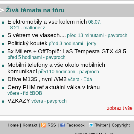
Živá témata na fóru
Elektromobily a vse kolem nich
08.07.
18:21
- mattonecz
S větrem ve vlasech....
před 13 minutami
- pavproch
Politický koutek
před 3 hodinami
- jerry
5x Millers + OffTopíč: LaS Tempesta GTX 43.5
před 5 hodinami
- pavproch
Mobilní telefony a vše okolo mobilních
komunikací
před 10 hodinami
- pavproch
Dříve M135i, nyní ///M2
včera
- Eda
Ceny PHM ref aktuální válka v Iránu
včera
- řidičBOB
VZKAZY
včera
- pavproch
zobrazit vše
Home
|
Kontakt
|
RSS
|
Facebook
|
Twitter
| Copyright