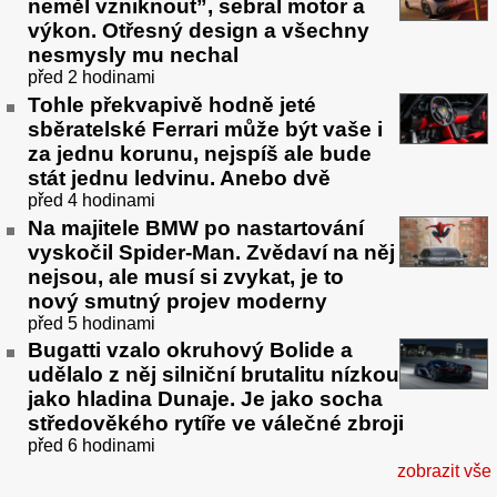
neměl vzniknout”, sebral motor a
výkon. Otřesný design a všechny
nesmysly mu nechal
před 2 hodinami
Tohle překvapivě hodně jeté
sběratelské Ferrari může být vaše i
za jednu korunu, nejspíš ale bude
stát jednu ledvinu. Anebo dvě
před 4 hodinami
Na majitele BMW po nastartování
vyskočil Spider-Man. Zvědaví na něj
nejsou, ale musí si zvykat, je to
nový smutný projev moderny
před 5 hodinami
Bugatti vzalo okruhový Bolide a
udělalo z něj silniční brutalitu nízkou
jako hladina Dunaje. Je jako socha
středověkého rytíře ve válečné zbroji
před 6 hodinami
zobrazit vše