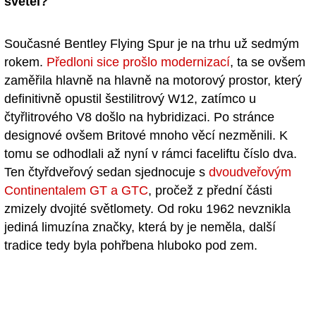
světel?
Současné Bentley Flying Spur je na trhu už sedmým
rokem.
Předloni sice prošlo modernizací
, ta se ovšem
zaměřila hlavně na hlavně na motorový prostor, který
definitivně opustil šestilitrový W12, zatímco u
čtyřlitrového V8 došlo na hybridizaci. Po stránce
designové ovšem Britové mnoho věcí nezměnili. K
tomu se odhodlali až nyní v rámci faceliftu číslo dva.
Ten čtyřdveřový sedan sjednocuje s
dvoudveřovým
Continentalem GT a GTC
, pročež z přední části
zmizely dvojité světlomety. Od roku 1962 nevznikla
jediná limuzína značky, která by je neměla, další
tradice tedy byla pohřbena hluboko pod zem.