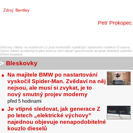
Zdroj: Bentley
Petr Prokopec
Všechny články na Autoforum.cz jsou komentáře vyjadřující stanovisko redakce či autora.
Vyjma článků označených jako inzerce není obsah sponzorován ani jinak obdobně ovlivněn
třetími stranami.
Bleskovky
Na majitele BMW po nastartování
vyskočil Spider-Man. Zvědaví na něj
nejsou, ale musí si zvykat, je to
nový smutný projev moderny
před 5 hodinami
Je vtipné sledovat, jak generace Z
po letech „elektrické výchovy”
najednou objevuje nenapodobitelné
kouzlo dieselů