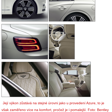
Její výkon zůstává na stejné úrovni jako u provedení Azure, to je
však zaměřeno více na komfort, pročež je i pomalejší. Foto: Bentley