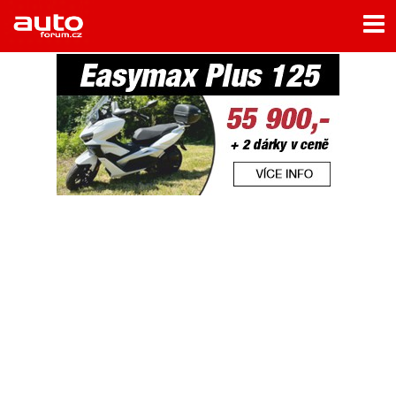
Menu
Home
Rubriky
- Testy aut
- Jízdní dojmy a další testy
- Bleskovky
- Představení
- Fascinace a historie
- Život řidiče
- Tuning
- Technika
- Zajímavosti