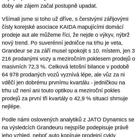
doby ale zájem začal postupně upadat.
Všímali jsme si toho už dříve, s čerstvými zářijovými
čísly korejské asociace KAIDA mapujícími domácí
prodeje aut ale můžeme říci, že nejde o výkyv, nýbrž
nový trend. Po suverénní jedničce na trhu je veta,
Grandeur se za září musel spokojit s 10. místem, jen 3
216 prodanými vozy a meziročním poklesem prodejů o
masivních 72,3 %. Celková letošní bilance v podobě
64 978 prodaných vozů vyznívá lépe, ale vůz za ni
vděčí jen dobrému prvnímu kvartálu - jedničkou na
trhu už není ani touto optikou a meziroční pokles
prodejů za první tři kvartály o 42,9 % situaci shrnuje
nejlépe.
Podle námi oslovených analytiků z JATO Dynamics se
na výsledcích Grandeuru nejspíše podepisuje právě
jeho vzhled, neboť auto kopíruje prodejní cykly