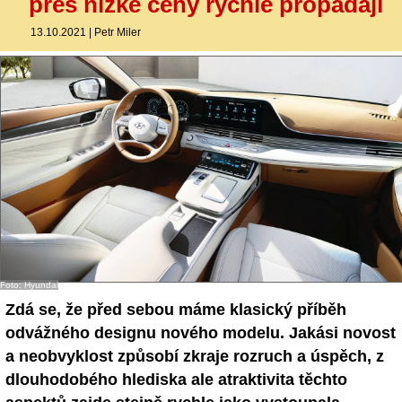
přes nízké ceny rychle propadají
13.10.2021
|
Petr Miler
Foto: Hyundai
Zdá se, že před sebou máme klasický příběh
odvážného designu nového modelu. Jakási novost
a neobvyklost způsobí zkraje rozruch a úspěch, z
dlouhodobého hlediska ale atraktivita těchto