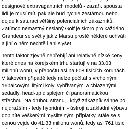
designově extravagantních modelů - zazáří, spousta
lidí je musí mít, pak ale buď rychle zestárnou nebo
dojde k saturaci většiny potenciálních zákazníků.
Zatímco nemastný neslaný Golf je skoro pro každého,
Grandeur se světly jak z Marsu prostě některé uchvátí
a jiní o něm nechtějí ani slyšet.
Tento faktor zjevně nepřebíjí ani relativně nízké ceny,
které dnes na korejském trhu startují v na 33,03
milionů wonů, v přepočtu asi na 608 tisících korunách.
V takovém případě tedy nelze počítat s vrcholnými
19palcovými litými koly, vyhřívanými a chlazenými
sedadly, head-up displejem či panoramatickou
střechou. Na druhou stranu, i když zákazník sáhne po
nejdražším - tedy hybridním - ústrojí a základní výbavu
doplníte veškerými myslitelnými příplatky, stále se s
cenou vejde do 41,33 milionu wonů, tedy asi 761 tisíc