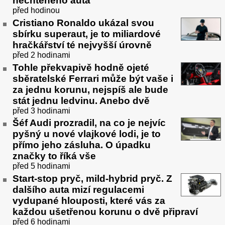
nechtěného auta
před hodinou
Cristiano Ronaldo ukázal svou
sbírku superaut, je to miliardové
hračkářství té nejvyšší úrovně
před 2 hodinami
Tohle překvapivě hodně ojeté
sběratelské Ferrari může být vaše i
za jednu korunu, nejspíš ale bude
stát jednu ledvinu. Anebo dvě
před 3 hodinami
Šéf Audi prozradil, na co je nejvíc
pyšný u nové vlajkové lodi, je to
přímo jeho zásluha. O úpadku
značky to říká vše
před 5 hodinami
Start-stop pryč, mild-hybrid pryč. Z
dalšího auta mizí regulacemi
vydupané hlouposti, které vás za
každou ušetřenou korunu o dvě připraví
před 6 hodinami