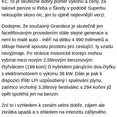
Kč. To je skutečně dobrý poměr výkonu a ceny, za
takové peníze si třeba u Škody v podobě Superbu
nekoupíte skoro nic, jen tu úplně nejlevnější verzi.
Dodejme, že současný Grandeur je skutečně jen
faceliftovaným provedením stále stejné generace a
není to malé auto - měří na délku 4 990 milimetrů a
slibuje hlavně spoustu prostoru pro cestující, ty vzadu
nevyjímaje. Po stránce motorické Korejci mohou
vybírat mezi novým 2,5litrovým benzinovým
čtyřválcem (198 koní) či hybridem párujícím dva-čtyřku
s elektromotorem o výkonu 38 kW. Dále je pak k
dispozici třílitr LPi uzpůsobený i spalování plynu,
zatímco vrcholný 3,3litrový šestiválec s 294 koňmi již
opět spoléhá jen na benzin.
Zní to i vzhledem k cenám velmi dobře, zájem ale
zkrátka upadá a s ohledem na intenzitu zářijového