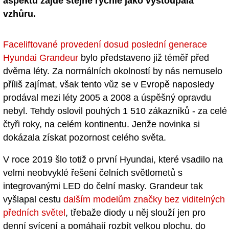
aspektů zajde stejně rychle jako vystoupala
vzhůru.
Faceliftované provedení dosud poslední generace
Hyundai Grandeur
bylo představeno již téměř před
dvěma léty. Za normálních okolností by nás nemuselo
příliš zajímat, však tento vůz se v Evropě naposledy
prodával mezi léty 2005 a 2008 a úspěšný opravdu
nebyl. Tehdy oslovil pouhých 1 510 zákazníků - za celé
čtyři roky, na celém kontinentu. Jenže novinka si
dokázala získat pozornost celého světa.
V roce 2019 šlo totiž o první Hyundai, které vsadilo na
velmi neobvyklé řešení čelních světlometů s
integrovanými LED do čelní masky. Grandeur tak
vyšlapal cestu
dalším modelům značky bez viditelných
předních světel
, třebaže diody u něj slouží jen pro
denní svícení a pomáhají rozbít velkou plochu, do