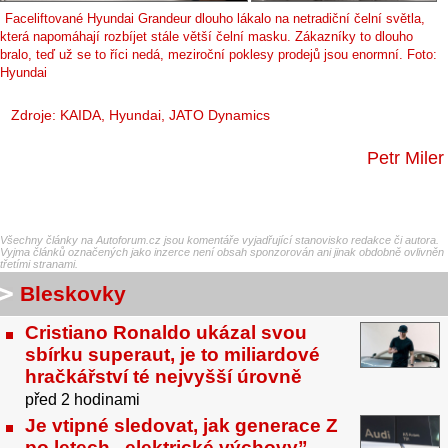
Faceliftované Hyundai Grandeur dlouho lákalo na netradiční čelní světla,
která napomáhají rozbíjet stále větší čelní masku. Zákazníky to dlouho
bralo, teď už se to říci nedá, meziroční poklesy prodejů jsou enormní. Foto:
Hyundai
Zdroje: KAIDA, Hyundai, JATO Dynamics
Petr Miler
Všechny články na Autoforum.cz jsou komentáře vyjadřující stanovisko redakce či autora.
Vyjma článků označených jako inzerce není obsah sponzorován ani jinak obdobně ovlivněn
třetími stranami.
Bleskovky
Cristiano Ronaldo ukázal svou
sbírku superaut, je to miliardové
hračkářství té nejvyšší úrovně
před 2 hodinami
Je vtipné sledovat, jak generace Z
po letech „elektrické výchovy”