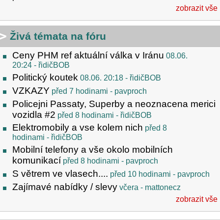
zobrazit vše
Živá témata na fóru
Ceny PHM ref aktuální válka v Iránu
08.06.
20:24
- řidičBOB
Politický koutek
08.06. 20:18
- řidičBOB
VZKAZY
před 7 hodinami
- pavproch
Policejni Passaty, Superby a neoznacena merici
vozidla #2
před 8 hodinami
- řidičBOB
Elektromobily a vse kolem nich
před 8
hodinami
- řidičBOB
Mobilní telefony a vše okolo mobilních
komunikací
před 8 hodinami
- pavproch
S větrem ve vlasech....
před 10 hodinami
- pavproch
Zajímavé nabídky / slevy
včera
- mattonecz
zobrazit vše