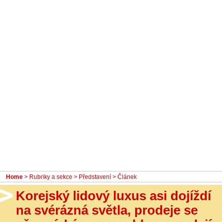
- Ostatní
Diskuzní fórum
Sledujte nás!
Home
>
Rubriky a sekce
>
Představení
> Článek
Korejský lidový luxus asi dojíždí
na svérázná světla, prodeje se