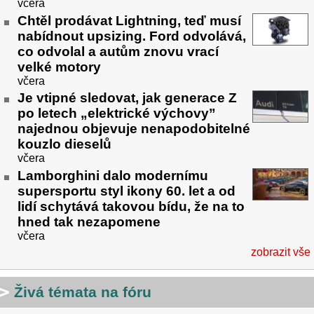
včera
Chtěl prodávat Lightning, teď musí
nabídnout upsizing. Ford odvolává,
co odvolal a autům znovu vrací
velké motory
včera
Je vtipné sledovat, jak generace Z
po letech „elektrické výchovy”
najednou objevuje nenapodobitelné
kouzlo dieselů
včera
Lamborghini dalo modernímu
supersportu styl ikony 60. let a od
lidí schytává takovou bídu, že na to
hned tak nezapomene
včera
zobrazit vše
Živá témata na fóru