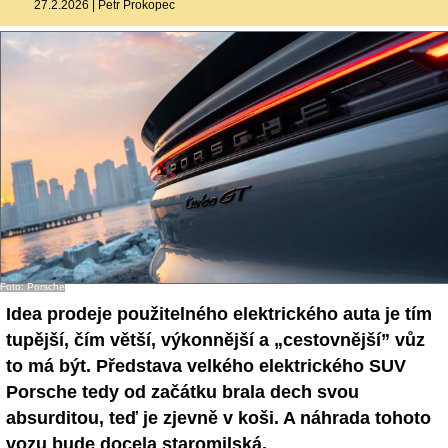
27.2.2026
|
Petr Prokopec
- Ostatní
Diskuzní fórum
Sledujte nás!
Foto: Porsche
Idea prodeje použitelného elektrického auta je tím
tupější, čím větší, výkonnější a „cestovnější” vůz
to má být. Představa velkého elektrického SUV
Porsche tedy od začátku brala dech svou
absurditou, teď je zjevně v koši. A náhrada tohoto
vozu bude docela staromilská.