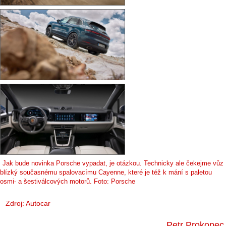
Jak bude novinka Porsche vypadat, je otázkou. Technicky ale čekejme vůz
blízký současnému spalovacímu Cayenne, které je též k mání s paletou
osmi- a šestiválcových motorů. Foto: Porsche
Zdroj:
Autocar
Petr Prokopec