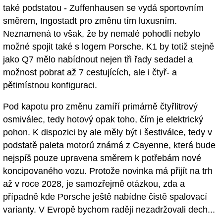
také podstatou - Zuffenhausen se vydá sportovním
směrem, Ingostadt pro změnu tím luxusním.
Neznamená to však, že by nemalé pohodlí nebylo
možné spojit také s logem Porsche. K1 by totiž stejně
jako Q7 mělo nabídnout nejen tři řady sedadel a
možnost pobrat až 7 cestujících, ale i čtyř- a
pětimístnou konfiguraci.
Pod kapotu pro změnu zamíří primárně čtyřlitrový
osmiválec, tedy hotový opak toho, čím je elektrický
pohon. K dispozici by ale měly být i šestiválce, tedy v
podstatě paleta motorů známá z Cayenne, která bude
nejspíš pouze upravena směrem k potřebám nové
koncipovaného vozu. Protože novinka má přijít na trh
až v roce 2028, je samozřejmě otázkou, zda a
případně kde Porsche ještě nabídne čistě spalovací
varianty. V Evropě bychom raději nezadržovali dech...