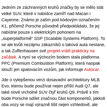
Jedním ze záchranných kruhů značky by se mělo stát
velké SUV, které v nabídce zamíří nad Macan i
Cayenne. Známo je zatím pod kódovým označením
K1, přičemž Porsche původně předpokládalo, že jej
nabídne pouze s elektrickým pohonem na
„superplatformě“ SSP (Scalable Systems Platform). To
se ale kvůli nezájmu zákazníků o taková auta nestane,
a tak Zuffenhausen své
projekt vrátil prakticky na
začátek
. A nyní se výchozím bodem stala platforma
PPC (Premium Combustion Platform), která naopak
slouží jen spalovacím vozům, jak informuje
Autocar
.
Jde o vylepšenou verzi dosavadní architektury MLB
Evo, kterou bude používat nejen příští Audi Q7, ale
také nové vrcholné SUV čtyř kruhů Q9. Právě s tím
bude Porsche sdílet značnou část komponentů, jakkoli
oba vozy se mají výrazně lišit nejen vzhledově, ale