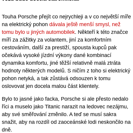
Touha Porsche přejít co nejrychleji a v co největší míře
na elektrický pohon
dávala ještě menší smysl, než
tomu bylo u jiných automobilek
. Někteří k této značce
míří za zážitky za volantem, jiní za komfortním
cestováním, další za prestiží, spousta kupců pak
očekává vysoké jízdní výkony dané kombinací
dynamika komfortu, jiné těžší relativně malá ztráta
hodnoty některých modelů. S ničím z toho si elektrický
pohon netyká, a tak zůstává odsouzen k tomu
oslovovat jen docela malou část klientely.
Bylo to jasné jako facka, Porsche si ale přesto nedalo
říci a muselo jako Titanic narazit na ledovec nezájmu,
aby své směřování změnilo. A teď se musí sakra
snažit, aby na rozdíl od zaoceánské lodi neskončilo na
dně.