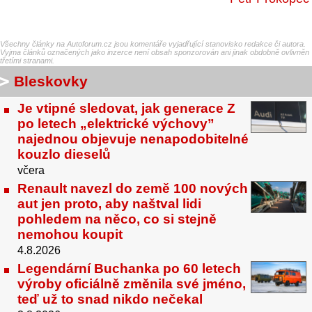
Všechny články na Autoforum.cz jsou komentáře vyjadřující stanovisko redakce či autora.
Vyjma článků označených jako inzerce není obsah sponzorován ani jinak obdobně ovlivněn
třetími stranami.
Bleskovky
Je vtipné sledovat, jak generace Z
po letech „elektrické výchovy”
najednou objevuje nenapodobitelné
kouzlo dieselů
včera
Renault navezl do země 100 nových
aut jen proto, aby naštval lidi
pohledem na něco, co si stejně
nemohou koupit
4.8.2026
Legendární Buchanka po 60 letech
výroby oficiálně změnila své jméno,
teď už to snad nikdo nečekal