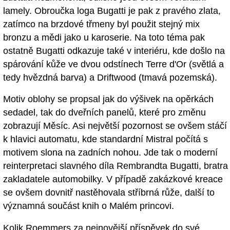
lamely. Obroučka loga Bugatti je pak z pravého zlata,
zatímco na brzdové třmeny byl použit stejný mix
bronzu a mědi jako u karoserie. Na toto téma pak
ostatně Bugatti odkazuje také v interiéru, kde došlo na
spárování kůže ve dvou odstínech Terre d'Or (světlá a
tedy hvězdná barva) a Driftwood (tmavá pozemská).
Motiv oblohy se propsal jak do výšivek na opěrkách
sedadel, tak do dveřních panelů, které pro změnu
zobrazují Měsíc. Asi největší pozornost se ovšem stáčí
k hlavici automatu, kde standardní Mistral počítá s
motivem slona na zadních nohou. Jde tak o moderní
reinterpretaci slavného díla Rembrandta Bugatti, bratra
zakladatele automobilky. V případě zakázkové kreace
se ovšem dovnitř nastěhovala stříbrná růže, další to
významná součást knih o Malém princovi.
Kolik Roemmers za nejnovější příspěvek do své