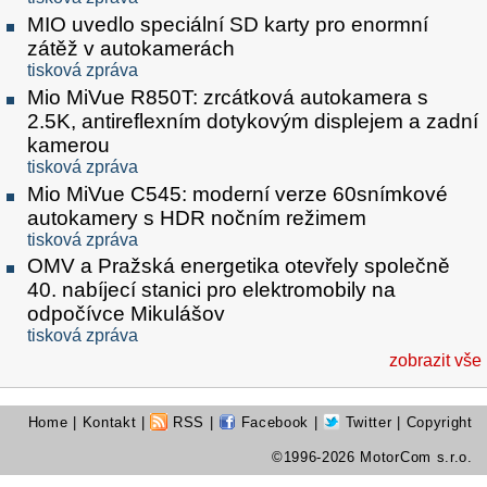
MIO uvedlo speciální SD karty pro enormní
zátěž v autokamerách
tisková zpráva
Mio MiVue R850T: zrcátková autokamera s
2.5K, antireflexním dotykovým displejem a zadní
kamerou
tisková zpráva
Mio MiVue C545: moderní verze 60snímkové
autokamery s HDR nočním režimem
tisková zpráva
OMV a Pražská energetika otevřely společně
40. nabíjecí stanici pro elektromobily na
odpočívce Mikulášov
tisková zpráva
zobrazit vše
Home
|
Kontakt
|
RSS
|
Facebook
|
Twitter
| Copyright
©1996-2026 MotorCom s.r.o.