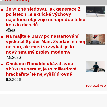
Je vtipné sledovat, jak generace Z
po letech „elektrické výchovy”
najednou objevuje nenapodobitelné
kouzlo dieselů
včera
Na majitele BMW po nastartování
vyskočil Spider-Man. Zvědaví na něj
nejsou, ale musí si zvykat, je to
nový smutný projev moderny
7.8.2026
Cristiano Ronaldo ukázal svou
sbírku superaut, je to miliardové
hračkářství té nejvyšší úrovně
6.8.2026
zobrazit vše