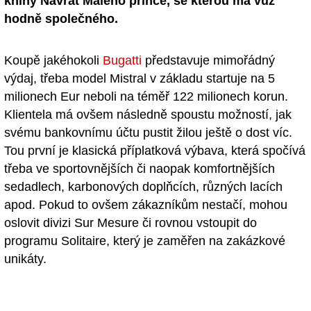
knihy Návrat Malého prince, se kterou má vůz
hodně společného.
Koupě jakéhokoli
Bugatti
představuje mimořádný
výdaj, třeba model Mistral v základu startuje na 5
milionech Eur neboli na téměř 122 milionech korun.
Klientela má ovšem následně spoustu možností, jak
svému bankovnímu účtu pustit žilou ještě o dost víc.
Tou první je klasická příplatková výbava, která spočívá
třeba ve sportovnějších či naopak komfortnějších
sedadlech, karbonových doplňcích, různých lacích
apod. Pokud to ovšem zákazníkům nestačí, mohou
oslovit divizi Sur Mesure či rovnou vstoupit do
programu Solitaire, který je zaměřen na zakázkové
unikáty.