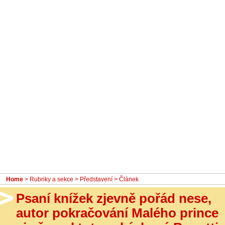
- Ostatní
Diskuzní fórum
Sledujte nás!
Home
>
Rubriky a sekce
>
Představení
> Článek
Psaní knížek zjevně pořád nese,
autor pokračování Malého prince