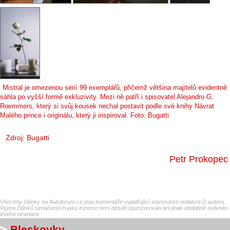
Mistral je omezenou sérií 99 exemplářů, přičemž většina majitelů evidentně
sáhla po vyšší formě exkluzivity. Mezi ně patří i spisovatel Alejandro G.
Roemmers, který si svůj kousek nechal postavit podle své knihy Návrat
Malého prince i originálu, který ji inspiroval. Foto: Bugatti
Zdroj: Bugatti
Petr Prokopec
Všechny články na Autoforum.cz jsou komentáře vyjadřující stanovisko redakce či autora.
Vyjma článků označených jako inzerce není obsah sponzorován ani jinak obdobně ovlivněn
třetími stranami.
Bleskovky