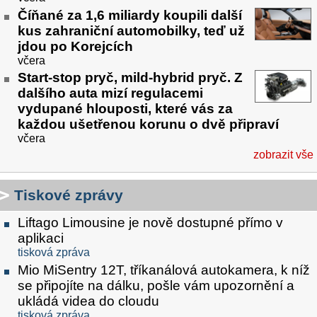
Číňané za 1,6 miliardy koupili další
kus zahraniční automobilky, teď už
jdou po Korejcích
včera
Start-stop pryč, mild-hybrid pryč. Z
dalšího auta mizí regulacemi
vydupané hlouposti, které vás za
každou ušetřenou korunu o dvě připraví
včera
zobrazit vše
Tiskové zprávy
Liftago Limousine je nově dostupné přímo v
aplikaci
tisková zpráva
Mio MiSentry 12T, tříkanálová autokamera, k níž
se připojíte na dálku, pošle vám upozornění a
ukládá videa do cloudu
tisková zpráva