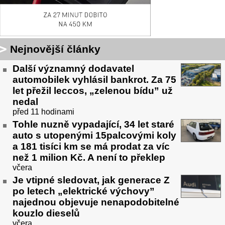
Nejnovější články
Další významný dodavatel
automobilek vyhlásil bankrot. Za 75
let přežil leccos, „zelenou bídu” už
nedal
před 11 hodinami
Tohle nuzně vypadající, 34 let staré
auto s utopenými 15palcovými koly
a 181 tisíci km se má prodat za víc
než 1 milion Kč. A není to překlep
včera
Je vtipné sledovat, jak generace Z
po letech „elektrické výchovy”
najednou objevuje nenapodobitelné
kouzlo dieselů
včera