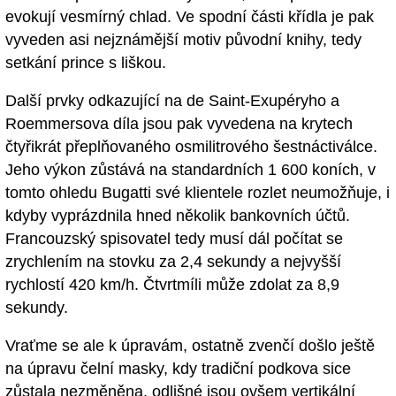
evokují vesmírný chlad. Ve spodní části křídla je pak
vyveden asi nejznámější motiv původní knihy, tedy
setkání prince s liškou.
Další prvky odkazující na de Saint-Exupéryho a
Roemmersova díla jsou pak vyvedena na krytech
čtyřikrát přeplňovaného osmilitrového šestnáctiválce.
Jeho výkon zůstává na standardních 1 600 koních, v
tomto ohledu Bugatti své klientele rozlet neumožňuje, i
kdyby vyprázdnila hned několik bankovních účtů.
Francouzský spisovatel tedy musí dál počítat se
zrychlením na stovku za 2,4 sekundy a nejvyšší
rychlostí 420 km/h. Čtvrtmíli může zdolat za 8,9
sekundy.
Vraťme se ale k úpravám, ostatně zvenčí došlo ještě
na úpravu čelní masky, kdy tradiční podkova sice
zůstala nezměněna, odlišné jsou ovšem vertikální