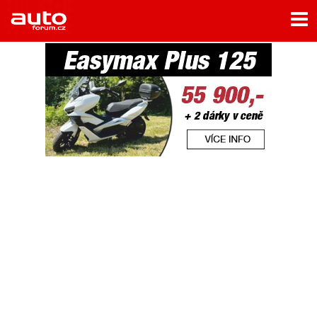
Menu
Home
Rubriky
- Testy aut
- Jízdní dojmy a další testy
- Bleskovky
- Představení
- Fascinace a historie
- Život řidiče
- Tuning
- Technika
- Zajímavosti