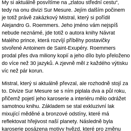
My si aktuálně posvítíme na „zlatou střední cestu“,
tedy na onu divizi Sur Mesure. Jejím dalším počinem
je totiž právě zakázkový Mistral, který si pořídil
Alejandro G. Roemmers. Jeho jméno vám nejspíš
nebude neznámé, jde totiž o autora knihy Návrat
Malého prince, která rozvíjí příběhy postavičky
stvořené Antoinem de Saint-Exupéry. Roemmers
prodal přes dva miliony kopií a jeho dílo bylo přeloženo
do více než 30 jazyků. A zjevně měl z každého výtisku
víc než pár korun.
Mistral, který si aktuálně převzal, ale rozhodně stojí za
to. Divize Sur Mesure se s ním piplala dva a půl roku,
přičemž pojetí jeho karoserie a interiéru mělo odrážet
samotnou knihu. Základem se stal exkluzivní lak
mixující měděné a bronzové odstíny, které má
reflektovat hřejivost naší planety. Následně byla
karoserie posázena motivy hvězd, které pro změnu