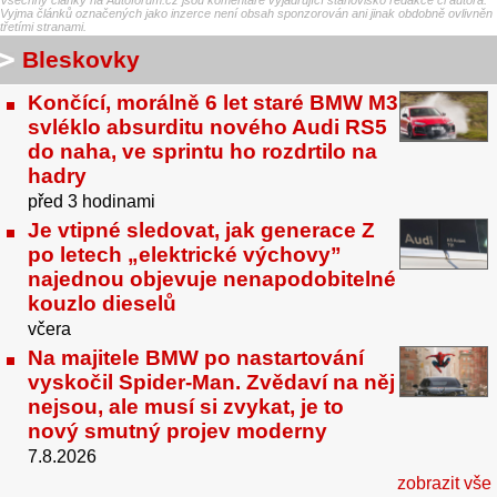
Všechny články na Autoforum.cz jsou komentáře vyjadřující stanovisko redakce či autora.
Vyjma článků označených jako inzerce není obsah sponzorován ani jinak obdobně ovlivněn
třetími stranami.
Bleskovky
Končící, morálně 6 let staré BMW M3
svléklo absurditu nového Audi RS5
do naha, ve sprintu ho rozdrtilo na
hadry
před 3 hodinami
Je vtipné sledovat, jak generace Z
po letech „elektrické výchovy”
najednou objevuje nenapodobitelné
kouzlo dieselů
včera
Na majitele BMW po nastartování
vyskočil Spider-Man. Zvědaví na něj
nejsou, ale musí si zvykat, je to
nový smutný projev moderny
7.8.2026
zobrazit vše