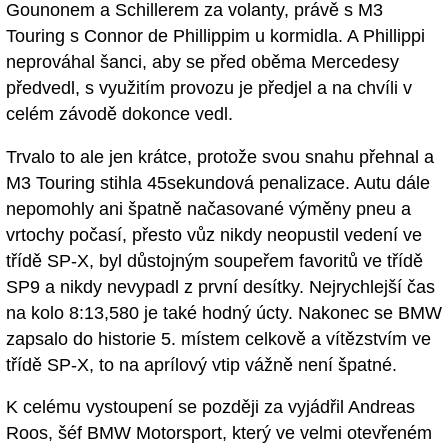
Gounonem a Schillerem za volanty, právě s M3
Touring s Connor de Phillippim u kormidla. A Phillippi
neprováhal šanci, aby se před oběma Mercedesy
předvedl, s využitím provozu je předjel a na chvíli v
celém závodě dokonce vedl.
Trvalo to ale jen krátce, protože svou snahu přehnal a
M3 Touring stihla 45sekundová penalizace. Autu dále
nepomohly ani špatně načasované výměny pneu a
vrtochy počasí, přesto vůz nikdy neopustil vedení ve
třídě SP-X, byl důstojným soupeřem favoritů ve třídě
SP9 a nikdy nevypadl z první desítky. Nejrychlejší čas
na kolo 8:13,580 je také hodný úcty. Nakonec se BMW
zapsalo do historie 5. místem celkově a vítězstvím ve
třídě SP-X, to na aprílový vtip vážně není špatné.
K celému vystoupení se později za vyjádřil Andreas
Roos, šéf BMW Motorsport, který ve velmi otevřeném