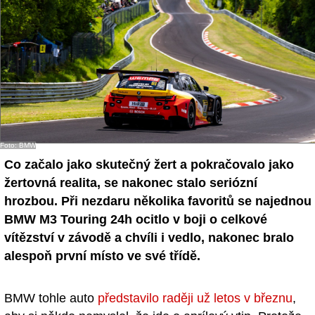
- Ostatní
Diskuzní fórum
Sledujte nás!
Foto: BMW
Co začalo jako skutečný žert a pokračovalo jako
žertovná realita, se nakonec stalo seriózní
hrozbou. Při nezdaru několika favoritů se najednou
BMW M3 Touring 24h ocitlo v boji o celkové
vítězství v závodě a chvíli i vedlo, nakonec bralo
alespoň první místo ve své třídě.
BMW tohle auto
představilo raději už letos v březnu
,