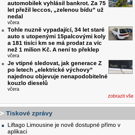
automobilek vyhlásil bankrot. Za 75
let přežil leccos, „zelenou bídu” už
nedal
včera
Tohle nuzně vypadající, 34 let staré
auto s utopenými 15palcovými koly
a 181 tisíci km se má prodat za víc
než 1 milion Kč. A není to překlep
včera
Je vtipné sledovat, jak generace Z
po letech „elektrické výchovy”
najednou objevuje nenapodobitelné
kouzlo dieselů
včera
zobrazit vše
Tiskové zprávy
Liftago Limousine je nově dostupné přímo v
aplikaci