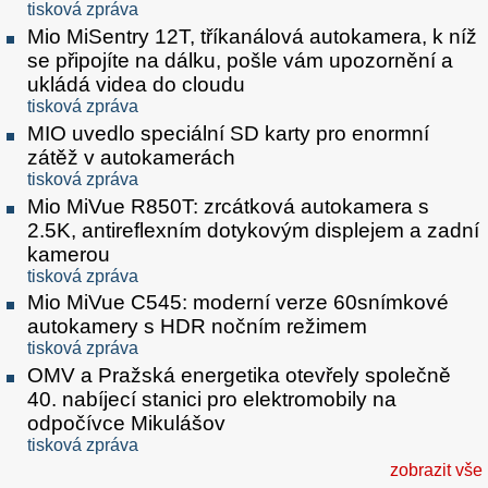
tisková zpráva
Mio MiSentry 12T, tříkanálová autokamera, k níž
se připojíte na dálku, pošle vám upozornění a
ukládá videa do cloudu
tisková zpráva
MIO uvedlo speciální SD karty pro enormní
zátěž v autokamerách
tisková zpráva
Mio MiVue R850T: zrcátková autokamera s
2.5K, antireflexním dotykovým displejem a zadní
kamerou
tisková zpráva
Mio MiVue C545: moderní verze 60snímkové
autokamery s HDR nočním režimem
tisková zpráva
OMV a Pražská energetika otevřely společně
40. nabíjecí stanici pro elektromobily na
odpočívce Mikulášov
tisková zpráva
zobrazit vše