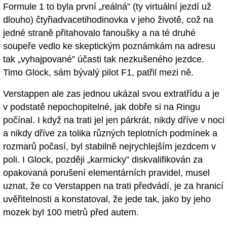
Formule 1 to byla první „reálná” (ty virtuální jezdí už
dlouho) čtyřiadvacetihodinovka v jeho životě, což na
jedné straně přitahovalo fanoušky a na té druhé
soupeře vedlo ke skeptickým poznámkám na adresu
tak „vyhajpované” účasti tak nezkušeného jezdce.
Timo Glock, sám bývalý pilot F1, patřil mezi ně.
Verstappen ale zas jednou ukázal svou extratřídu a je
v podstatě nepochopitelné, jak dobře si na Ringu
počínal. I když na trati jel jen párkrát, nikdy dříve v noci
a nikdy dříve za tolika různých teplotních podmínek a
rozmarů počasí, byl stabilně nejrychlejším jezdcem v
poli. I Glock, později „karmicky” diskvalifikován za
opakovaná porušení elementárních pravidel, musel
uznat, že co Verstappen na trati předvádí, je za hranicí
uvěřitelnosti a konstatoval, že jede tak, jako by jeho
mozek byl 100 metrů před autem.