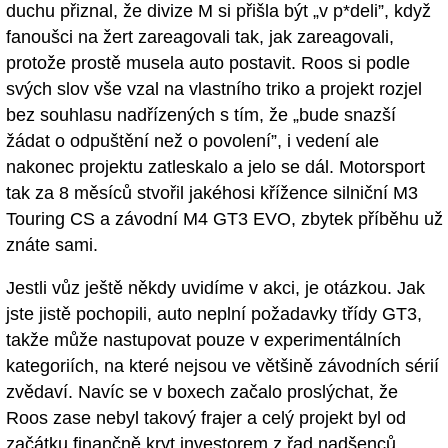
duchu přiznal, že divize M si přišla být „v p*deli”, když
fanoušci na žert zareagovali tak, jak zareagovali,
protože prostě musela auto postavit. Roos si podle
svých slov vše vzal na vlastního triko a projekt rozjel
bez souhlasu nadřízených s tím, že „bude snazší
žádat o odpuštění než o povolení”, i vedení ale
nakonec projektu zatleskalo a jelo se dál. Motorsport
tak za 8 měsíců stvořil jakéhosi křížence silniční M3
Touring CS a závodní M4 GT3 EVO, zbytek příběhu už
znáte sami.
Jestli vůz ještě někdy uvidíme v akci, je otázkou. Jak
jste jistě pochopili, auto neplní požadavky třídy GT3,
takže může nastupovat pouze v experimentálních
kategoriích, na které nejsou ve většině závodních sérií
zvědaví. Navíc se v boxech začalo proslýchat, že
Roos zase nebyl takový frajer a celý projekt byl od
začátku finančně kryt investorem z řad nadšenců,