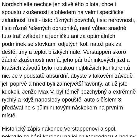
Nordschleife nechce jen skvělého pilota, chce i
spoustu zkušeností s ohledem na velmi specifické
záludnosti trati - tisíc různých povrchů, tisíc nerovností,
tisíc různě řešených obrubníků, není vůbec snadné
tuto trať zvládat na jedničku ani za optimálních
podmínek se stovkami odjetých kol, natož pak za
deště, tmy a teplot blízkých nule. Verstappen skoro
žádné zkušenosti nemá, jeho pár tréninkových jízd a
kratších závodů bylo i optikou nejbližších konkurentů
nic. Je v podstatě absurdní, abyste v takovém závodě
jeli poprvé a hned byli za největší favority, ať už jste
kdokoli. Jenže Max V. byl téměř bezchybný a extrémně
rychlý a když naposledy opouštěl auto s číslem 3,
předával ho s půlminutovým náskokem na prvním
místě.
Historický zápis nakonec Verstappenovi a spol.
pokazilo selhání kardanu na jejich Mercedesu 4 hodiny