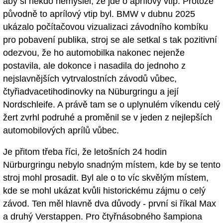
aby si někdo nemyslel, že jde o aprílový vtip. Protože
původně to aprílový vtip byl. BMW v dubnu 2025
ukázalo počítačovou vizualizaci závodního kombíku
pro pobavení publika, stroj se ale setkal s tak pozitivní
odezvou, že ho automobilka nakonec nejenže
postavila, ale dokonce i nasadila do jednoho z
nejslavnějších vytrvalostních závodů vůbec,
čtyřiadvacetihodinovky na Nüburgringu a její
Nordschleife. A právě tam se o uplynulém víkendu celý
žert zvrhl podruhé a proměnil se v jeden z nejlepších
automobilových aprílů vůbec.
Je přitom třeba říci, že letošních 24 hodin
Nürburgringu nebylo snadným místem, kde by se tento
stroj mohl prosadit. Byl ale o to víc skvělým místem,
kde se mohl ukázat kvůli historickému zájmu o celý
závod. Ten měl hlavně dva důvody - první si říkal Max
a druhý Verstappen. Pro čtyřnásobného šampiona