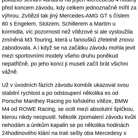
před koncem závodu, kdy celkem jednoznačně mířil za
výhrou. Zvítězil tak jiný Mercedes-AMG GT s číslem
80 s Engelem, Stolzem, Schillerem a Martim u
kormidla, víc pozornosti než vítězové si ale vysloužila
zmíněná M3 Touring, která u fanoušků zřetelně znovu
zabodovala. A i když se na začátku závodu mohla jevit
mezi sportovními modely všeho druhu poněkud
nepatřičně, po jeho konci ji museli začít brát všichni
vážně.
Už v úvodních fázích závodu kombík ukazoval svou
stabilní rychlost a po odstoupení několika es od
Porsche Manthey Racing po loňského vítěze, BMW
M4 od ROWE Racing, se ocitl mezi absolutní špičkou,
kterou nikdy neopustil. Několik zpomalení závodu kvůli
nehodám a únikům kapalin se po několika hodinách
24hodinového klání na trati sešly oba Mercedesy s