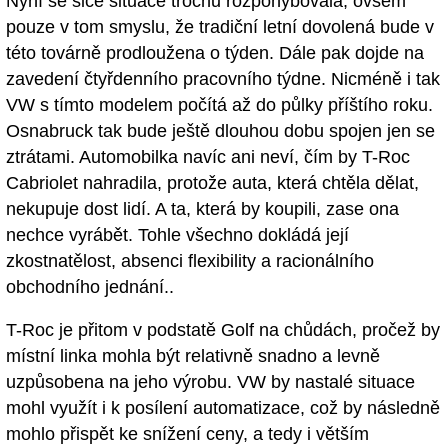
Nyní se sice situace trochu rozpohybovala, ovšem
pouze v tom smyslu, že tradiční letní dovolená bude v
této továrně prodloužena o týden. Dále pak dojde na
zavedení čtyřdenního pracovního týdne. Nicméně i tak
VW s tímto modelem počítá až do půlky příštího roku.
Osnabruck tak bude ještě dlouhou dobu spojen jen se
ztrátami. Automobilka navíc ani neví, čím by T-Roc
Cabriolet nahradila, protože auta, která chtěla dělat,
nekupuje dost lidí. A ta, která by koupili, zase ona
nechce vyrábět. Tohle všechno dokládá její
zkostnatělost, absenci flexibility a racionálního
obchodního jednání..
T-Roc je přitom v podstatě Golf na chůdách, pročež by
místní linka mohla být relativně snadno a levně
uzpůsobena na jeho výrobu. VW by nastalé situace
mohl využít i k posílení automatizace, což by následně
mohlo přispět ke snížení ceny, a tedy i větším