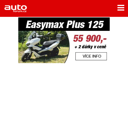
Menu
Home
Rubriky
- Testy aut
- Jízdní dojmy a další testy
- Bleskovky
- Představení
- Fascinace a historie
- Život řidiče
- Tuning
- Technika
- Zajímavosti