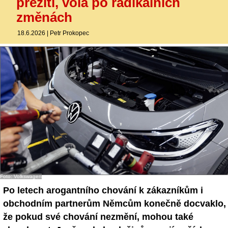
přežití, volá po radikálních
změnách
18.6.2026
|
Petr Prokopec
Foto: Volkswagen
Po letech arogantního chování k zákazníkům i
obchodním partnerům Němcům konečně docvaklo,
že pokud své chování nezmění, mohou také