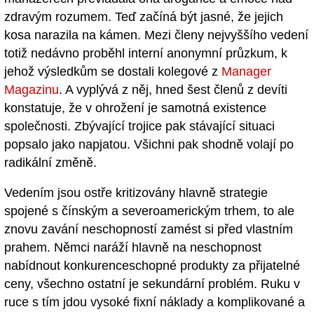
zdravým rozumem. Teď začíná být jasné, že jejich
kosa narazila na kámen. Mezi členy nejvyššího vedení
totiž nedávno proběhl interní anonymní průzkum, k
jehož výsledkům se dostali kolegové z
Manager
Magazinu
. A vyplývá z něj, hned šest členů z devíti
konstatuje, že v ohrožení je samotná existence
společnosti. Zbývající trojice pak stávající situaci
popsalo jako napjatou. Všichni pak shodně volají po
radikální změně.
Vedením jsou ostře kritizovány hlavně strategie
spojené s čínským a severoamerickým trhem, to ale
znovu zavání neschopností zamést si před vlastním
prahem. Němci naráží hlavně na neschopnost
nabídnout konkurenceschopné produkty za přijatelné
ceny, všechno ostatní je sekundární problém. Ruku v
ruce s tím jdou vysoké fixní náklady a komplikované a