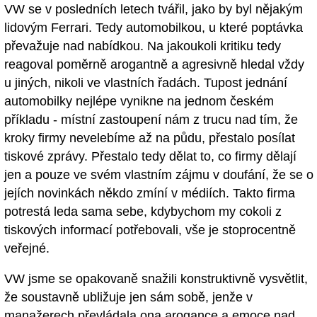
VW se v posledních letech tvářil, jako by byl nějakým
lidovým Ferrari. Tedy automobilkou, u které poptávka
převažuje nad nabídkou. Na jakoukoli kritiku tedy
reagoval poměrně arogantně a agresivně hledal vždy
u jiných, nikoli ve vlastních řadách. Tupost jednání
automobilky nejlépe vynikne na jednom českém
příkladu - místní zastoupení nám z trucu nad tím, že
kroky firmy nevelebíme až na půdu, přestalo posílat
tiskové zprávy. Přestalo tedy dělat to, co firmy dělají
jen a pouze ve svém vlastním zájmu v doufání, že se o
jejích novinkách někdo zmíní v médiích. Takto firma
potrestá leda sama sebe, kdybychom my cokoli z
tiskových informací potřebovali, vše je stoprocentně
veřejné.
VW jsme se opakovaně snažili konstruktivně vysvětlit,
že soustavně ubližuje jen sám sobě, jenže v
manažerech převládala ona arogance a emoce nad