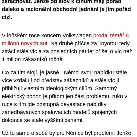
zkrachovat. Jenže od slov k činům mají pořád
daleko a racionální obchodní jednání je jim pořád
cizí.
V loňském roce koncern Volkswagen
prodal téměř 9
milionů nových aut
. Na druhé příčce za Toyotou tedy
ztrácí stále víc a za posledních pár let přišel o víc než
1 milion zákazníků ročně.
Co za tím stojí, je jasné - Němci svou nabídku stále
více vzdalují od představ zákazníků a stále víc ji
přibližují vlastním ideologickým cílům. Samotný
elektrický pohon je přitom jen část problému, ruku v
ruce s tím jde postupná devastace nabídky
zanedbávaných spalovacích modelů spojených
dokonce se stále vyššími cenami.
Už to samo o sobě by pro Němce byl problém. Jenže