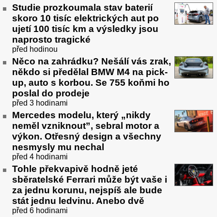
Studie prozkoumala stav baterií
skoro 10 tisíc elektrických aut po
ujetí 100 tisíc km a výsledky jsou
naprosto tragické
před hodinou
Něco na zahrádku? Nešálí vás zrak,
někdo si předělal BMW M4 na pick-
up, auto s korbou. Se 755 koňmi ho
poslal do prodeje
před 3 hodinami
Mercedes modelu, který „nikdy
neměl vzniknout”, sebral motor a
výkon. Otřesný design a všechny
nesmysly mu nechal
před 4 hodinami
Tohle překvapivě hodně jeté
sběratelské Ferrari může být vaše i
za jednu korunu, nejspíš ale bude
stát jednu ledvinu. Anebo dvě
před 6 hodinami