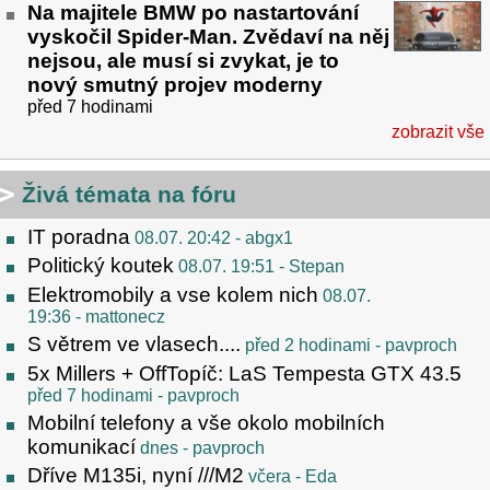
Na majitele BMW po nastartování
vyskočil Spider-Man. Zvědaví na něj
nejsou, ale musí si zvykat, je to
nový smutný projev moderny
před 7 hodinami
zobrazit vše
Živá témata na fóru
IT poradna
08.07. 20:42
- abgx1
Politický koutek
08.07. 19:51
- Stepan
Elektromobily a vse kolem nich
08.07.
19:36
- mattonecz
S větrem ve vlasech....
před 2 hodinami
- pavproch
5x Millers + OffTopíč: LaS Tempesta GTX 43.5
před 7 hodinami
- pavproch
Mobilní telefony a vše okolo mobilních
komunikací
dnes
- pavproch
Dříve M135i, nyní ///M2
včera
- Eda