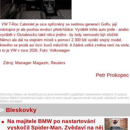
VW T-Roc Cabriolet je sice spřízněný se sedmou generací Golfu, její
nástupce je ale pouhou evolucí předchůdce. Vyrábět tohle auto jinde - anebo
vyrábět v Osnabrucku také něco jiného - by tedy nemuselo být složité.
Němci ale dál na stejném místě s pomocí 2 300 lidí vyrábí stejný model,
kterého se prodá asi tisíc kusů měsíčně. A žádná velká změna není na stole,
i to je VW v roce 2026. Foto: Volkswagen
Zdroj:
Manager Magazin
,
Reuters
Petr Prokopec
Všechny články na Autoforum.cz jsou komentáře vyjadřující stanovisko redakce či autora.
Vyjma článků označených jako inzerce není obsah sponzorován ani jinak obdobně ovlivněn
třetími stranami.
Bleskovky
Na majitele BMW po nastartování
vyskočil Spider-Man. Zvědaví na něj