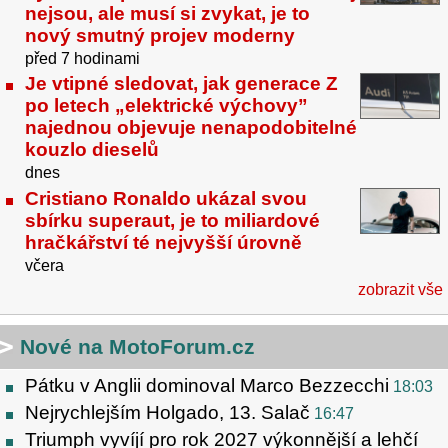
nejsou, ale musí si zvykat, je to
nový smutný projev moderny
před 7 hodinami
Je vtipné sledovat, jak generace Z
po letech „elektrické výchovy”
najednou objevuje nenapodobitelné
kouzlo dieselů
dnes
Cristiano Ronaldo ukázal svou
sbírku superaut, je to miliardové
hračkářství té nejvyšší úrovně
včera
zobrazit vše
Nové na MotoForum.cz
Pátku v Anglii dominoval Marco Bezzecchi
18:03
Nejrychlejším Holgado, 13. Salač
16:47
Triumph vyvíjí pro rok 2027 výkonnější a lehčí