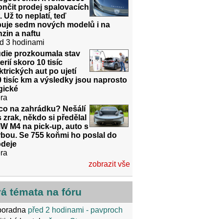
nčit prodej spalovacích
. Už to neplatí, teď
ibuje sedm nových modelů i na
zin a naftu
d 3 hodinami
udie prozkoumala stav
erií skoro 10 tisíc
ktrických aut po ujetí
 tisíc km a výsledky jsou naprosto
gické
ra
co na zahrádku? Nešálí
 zrak, někdo si předělal
W M4 na pick-up, auto s
bou. Se 755 koňmi ho poslal do
odeje
ra
zobrazit vše
vá témata na fóru
poradna
před 2 hodinami
- pavproch