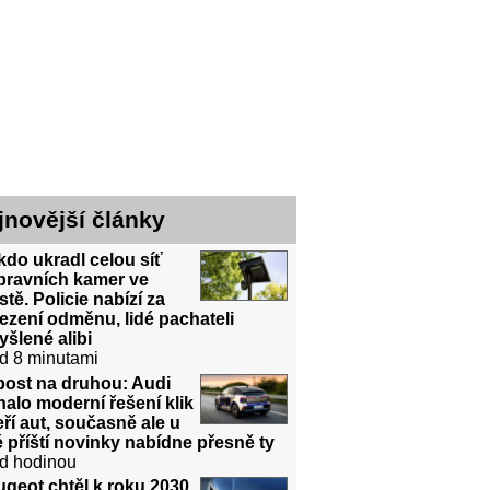
jnovější články
do ukradl celou síť
pravních kamer ve
tě. Policie nabízí za
ezení odměnu, lidé pachateli
šlené alibi
d 8 minutami
post na druhou: Audi
halo moderní řešení klik
ří aut, současně ale u
 příští novinky nabídne přesně ty
d hodinou
geot chtěl k roku 2030