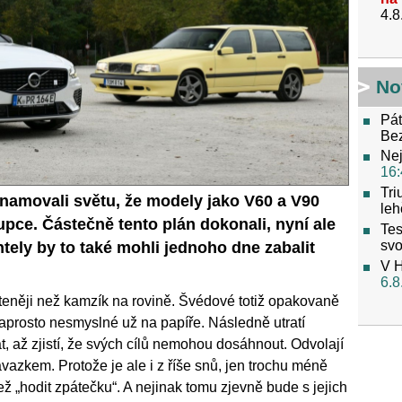
4.8
No
Pát
Be
Nej
16:
Tri
namovali světu, že modely jako V60 a V90
leh
upce. Částečně tento plán dokonali, nyní ale
Tes
svo
ientely by to také mohli jednoho dne zabalit
V H
6.8
teněji než kamzík na rovině. Švédové totiž opakovaně
 naprosto nesmyslné už na papíře. Následně utratí
t, až zjistí, že svých cílů nemohou dosáhnout. Odvolají
ávazkem. Protože je ale i z říše snů, jen trochu méně
ž „hodit zpátečku“. A nejinak tomu zjevně bude s jejich