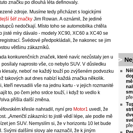
 tuto značku po dlouhá léta definovaly.
zené zdroje. Musíme tedy přicházet s logickými
dejší šéf značky
Jim Rowan. A oznámil, že jediné
stupců nedočkají. Místo toho se automobilka chtěla
o jisté míry dávalo - modely XC90, XC60 a XC40 se
ch registrací. Švédové předpokládali, že nakonec se jim
stou většinu zákazníků.
ada konkurenčních značek, které navíc nezůstaly jen u
Ne
 posílaly naprosto vše, co nebylo SUV. V důsledku
Něk
en klesaly, neboť ne každý touží po zvýšeném podvozku
do
yž takových aut dnes nabízí každá značka několik.
měs
, kteří nevsadili vše na jednu kartu - v jejich rozmanité
nal
smy
jít to, po čem jeho srdce touží, i když to vedlo k
pře
olva přišla další změna.
Tu
fovském křesle nahradil, nyní pro
Motor1
uvedl, že
str
dve
. „Američtí zákazníci to jistě vědí lépe, ale podle mě
své
bízet jen SUV. Nemyslím si, že v horizontu 10 let bude
pře
l. Svými dalšími slovy ale naznačil, že k jiným
Peu