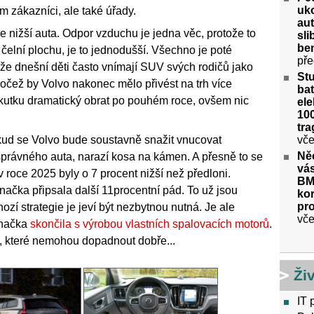
uko
m zákazníci, ale také úřady.
aut
nižší auta. Odpor vzduchu je jedna věc, protože to
sl
ben
čelní plochu, je to jednodušší. Všechno je poté
pře
že dnešní děti často vnímají SUV svých rodičů jako
St
pročež by Volvo nakonec mělo přivést na trh více
bat
vskutku dramatický obrat po pouhém roce, ovšem nic
ele
100
tra
vče
okud se Volvo bude soustavně snažit vnucovat
Ně
právného auta, narazí kosa na kámen. A přesně to se
vás
v roce 2025 byly o 7 procent nižší než předloni.
BM
 značka připsala další 11procentní pád. To už jsou
kor
pr
í strategie je jeví být nezbytnou nutná. Je ale
vče
značka
skončila s výrobou vlastních spalovacích motorů
.
”, které nemohou dopadnout dobře...
Ži
IT 