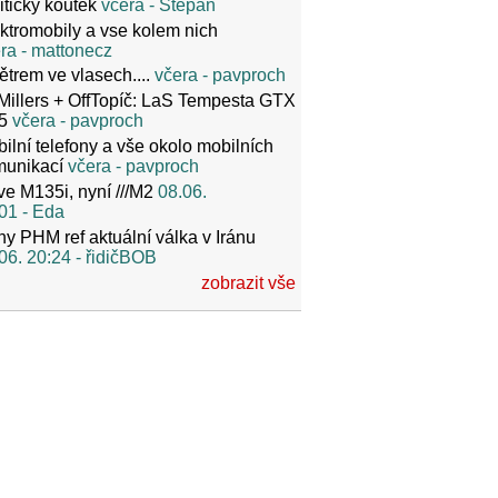
itický koutek
včera
- Stepan
ktromobily a vse kolem nich
ra
- mattonecz
ětrem ve vlasech....
včera
- pavproch
Millers + OffTopíč: LaS Tempesta GTX
5
včera
- pavproch
ilní telefony a vše okolo mobilních
munikací
včera
- pavproch
ve M135i, nyní ///M2
08.06.
01
- Eda
y PHM ref aktuální válka v Iránu
06. 20:24
- řidičBOB
zobrazit vše