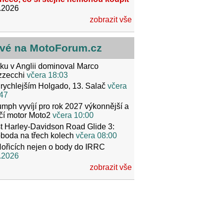
.2026
zobrazit vše
vé na MotoForum.cz
ku v Anglii dominoval Marco
zzecchi
včera 18:03
rychlejším Holgado, 13. Salač
včera
47
umph vyvíjí pro rok 2027 výkonnější a
čí motor Moto2
včera 10:00
t Harley-Davidson Road Glide 3:
boda na třech kolech
včera 08:00
ořicích nejen o body do IRRC
.2026
zobrazit vše