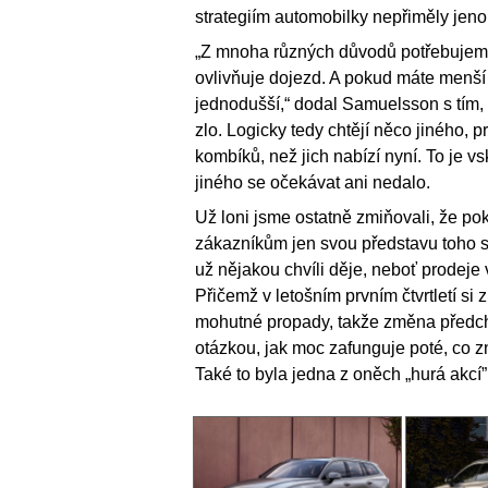
strategiím automobilky nepřiměly jeno
„Z mnoha různých důvodů potřebujeme 
ovlivňuje dojezd. A pokud máte menší 
jednodušší,“ dodal Samuelsson s tím, 
zlo. Logicky tedy chtějí něco jiného, 
kombíků, než jich nabízí nyní. To je 
jiného se očekávat ani nedalo.
Už loni jsme ostatně zmiňovali, že p
zákazníkům jen svou představu toho s
už nějakou chvíli děje, neboť prodeje 
Přičemž v letošním prvním čtvrtletí si
mohutné propady, takže změna předchoz
otázkou, jak moc zafunguje poté, co 
Také to byla jedna z oněch „hurá akcí