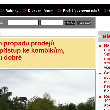
Rubriky
Diskuzní fórum
Proč číst zrovna nás?
slo
k
Bl
 propadu prodejů
Na
přístup ke kombíkům,
nas
Spi
u dobré
nej
sm
vče
Cri
svo
mil
ne
6.8
Re
100
aby
na 