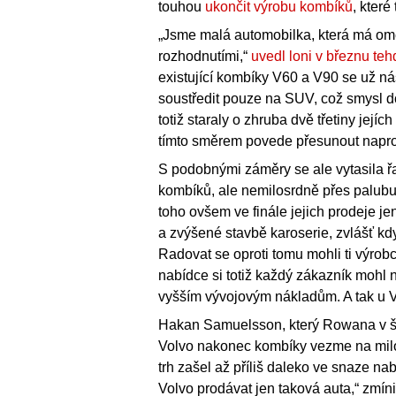
touhou
ukončit výrobu kombíků
, které
„Jsme malá automobilka, která má ome
rozhodnutími,“
uvedl loni v březnu teh
existující kombíky V60 a V90 se už ná
soustředit pouze na SUV, což smysl d
totiž staraly o zhruba dvě třetiny její
tímto směrem povede přesunout napro
S podobnými záměry se ale vytasila ř
kombíků, ale nemilosrdně přes palubu
toho ovšem ve finále jejich prodeje j
a zvýšené stavbě karoserie, zvlášť kd
Radovat se oproti tomu mohli ti výrobci
nabídce si totiž každý zákazník mohl na
vyšším vývojovým nákladům. A tak u V
Hakan Samuelsson, který Rowana v šé
Volvo nakonec kombíky vezme na milost
trh zašel až příliš daleko ve snaze na
Volvo prodávat jen taková auta,“ zmíni