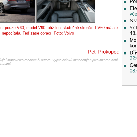
Pol
Ele
vče
S v
5x 
í pouze V60, model V90 totiž loni skutečně skončil. I V60 má ale
43.
 nepočítala. Teď zase obrací. Foto: Volvo
Mob
ko
Petr Prokopec
Dří
22:
jící stanovisko redakce či autora. Vyjma článků označených jako inzerce není
tranami.
Cen
08.