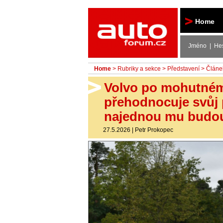
Autoforum
Home
Jméno | He
Home
>
Rubriky a sekce
>
Představení
> Článe
Volvo po mohutném
přehodnocuje svůj 
najednou mu budo
27.5.2026
|
Petr Prokopec