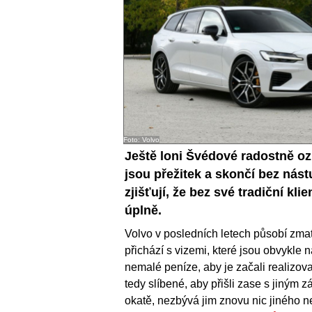
Foto: Volvo
Ještě loni Švédové radostně oz
jsou přežitek a skončí bez nást
zjišťují, že bez své tradiční kl
úplně.
Volvo v posledních letech působí zma
přichází s vizemi, které jsou obvykle
nemalé peníze, aby je začali realizova
tedy slíbené, aby přišli zase s jiným z
okatě, nezbývá jim znovu nic jiného ne