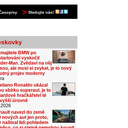
Časopisy
Sledujte nás!
eskovky
 majitele BMW po
tartování vyskočil
der-Man. Zvědaví na něj
sou, ale musí si zvykat, je to nový
utný projev moderny
ra
stiano Ronaldo ukázal
u sbírku superaut, je to
iardové hračkářství té
jvyšší úrovně
.2026
nault navezl do země
 nových aut jen proto,
 naštval lidi pohledem
něco, co si stejně nemohou koupit