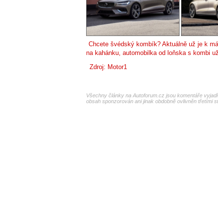
Chcete švédský kombík? Aktuálně už je k mán
na kahánku, automobilka od loňska s kombi už
Zdroj:
Motor1
Všechny články na Autoforum.cz jsou komentáře vyjadřu
obsah sponzorován ani jinak obdobně ovlivněn třetími s