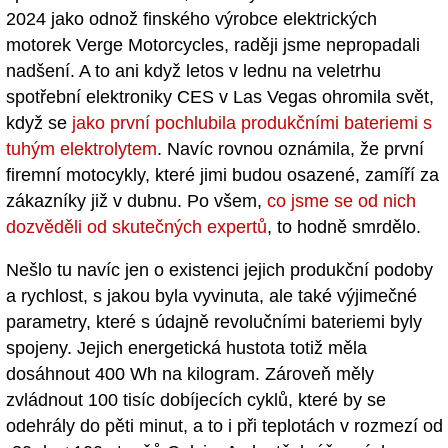
2024 jako odnož finského výrobce elektrických
motorek Verge Motorcycles, raději jsme nepropadali
nadšení. A to ani když letos v lednu na veletrhu
spotřební elektroniky CES v Las Vegas ohromila svět,
když se
jako první pochlubila produkčními bateriemi s
tuhým elektrolytem
. Navíc rovnou oznámila, že první
firemní motocykly, které jimi budou osazené, zamíří za
zákazníky již v dubnu. Po všem,
co jsme se od nich
dozvěděli od skutečných expertů
, to hodně smrdělo.
Nešlo tu navíc jen o existenci jejich produkční podoby
a rychlost, s jakou byla vyvinuta, ale také výjimečné
parametry, které s údajně revolučními bateriemi byly
spojeny. Jejich energetická hustota totiž měla
dosáhnout 400 Wh na kilogram. Zároveň měly
zvládnout 100 tisíc dobíjecích cyklů, které by se
odehrály do pěti minut, a to i při teplotách v rozmezí od