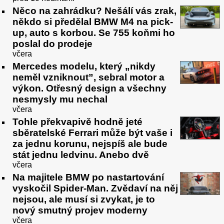
Něco na zahrádku? Nešálí vás zrak,
někdo si předělal BMW M4 na pick-
up, auto s korbou. Se 755 koňmi ho
poslal do prodeje
včera
Mercedes modelu, který „nikdy
neměl vzniknout”, sebral motor a
výkon. Otřesný design a všechny
nesmysly mu nechal
včera
Tohle překvapivě hodně jeté
sběratelské Ferrari může být vaše i
za jednu korunu, nejspíš ale bude
stát jednu ledvinu. Anebo dvě
včera
Na majitele BMW po nastartování
vyskočil Spider-Man. Zvědaví na něj
nejsou, ale musí si zvykat, je to
nový smutný projev moderny
včera