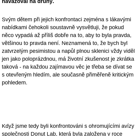
navazoval na druhý.
- Ostatní
Svým dětem při jejich konfrontaci zejména s lákavými
Diskuzní fórum
nabídkami čehokoli soustavně vysvětluji, že pokud
Sledujte nás!
něco vypadá až příliš dobře na to, aby to byla pravda,
většinou to pravda není. Neznamená to, že bych byl
zatvrzelým pesimistou a napůl plnou sklenici vždy viděl
jen jako poloprázdnou, má životní zkušenost je zkrátka
taková - na každou zajímavou věc je třeba se dívat se
s otevřeným hledím, ale současně přiměřeně kritickým
pohledem.
Když jsme tedy byli konfrontováni s ohromujícími avízy
společnosti Donut Lab, která byla založena v roce