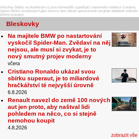
Všechny články na Autoforum.cz jsou komentáře vyjadřující stanovisko redakce či autora.
Vyjma článků označených jako inzerce není obsah sponzorován ani jinak obdobně ovlivněn
třetími stranami.
Bleskovky
Na majitele BMW po nastartování
vyskočil Spider-Man. Zvědaví na něj
nejsou, ale musí si zvykat, je to
nový smutný projev moderny
včera
Cristiano Ronaldo ukázal svou
sbírku superaut, je to miliardové
hračkářství té nejvyšší úrovně
6.8.2026
Renault navezl do země 100 nových
aut jen proto, aby naštval lidi
pohledem na něco, co si stejně
nemohou koupit
4.8.2026
zobrazit vše