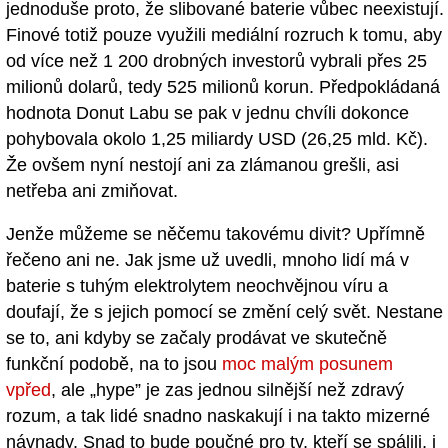
jednoduše proto, že slibované baterie vůbec neexistují.
Finové totiž pouze využili mediální rozruch k tomu, aby
od více než 1 200 drobných investorů vybrali přes 25
milionů dolarů, tedy 525 milionů korun. Předpokládaná
hodnota Donut Labu se pak v jednu chvíli dokonce
pohybovala okolo 1,25 miliardy USD (26,25 mld. Kč).
Že ovšem nyní nestojí ani za zlámanou grešli, asi
netřeba ani zmiňovat.
Jenže můžeme se něčemu takovému divit? Upřímně
řečeno ani ne. Jak jsme už uvedli, mnoho lidí má v
baterie s tuhým elektrolytem neochvějnou víru a
doufají, že s jejich pomocí se změní celý svět. Nestane
se to, ani kdyby se začaly prodávat ve skutečně
funkční podobě, na to jsou
moc malým posunem
vpřed
, ale „hype” je zas jednou silnější než zdravý
rozum, a tak lidé snadno naskakují i na takto mizerné
návnady. Snad to bude poučné pro ty, kteří se spálili, i