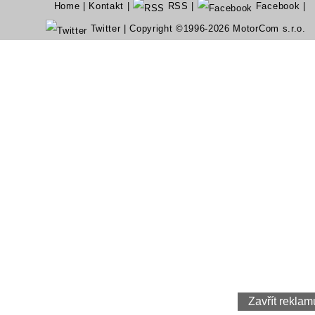
Home
|
Kontakt
|
RSS
|
Facebook
|
Twitter
| Copyright ©1996-2026 MotorCom s.r.o.
Zavřít reklam