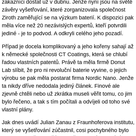
zákazníci dostat už v dubnu. Jenže nyní jsou na světě
závěry vyšetřování, které zorganizovala společnost
Ziroth zaměřující se na výzkum baterií. K dispozici pak
měla více než 20 nezávislých expertů, kteří potvrdili
jediné - je to podvod. A odkryli celého jeho pozadí.
Případ je docela komplikovaný a jeho kořeny sahají až
k německé společnosti CT Coatings, která se chlubí
řadou vlastních patentů. Právě ta měla firmě Donut
Lab slíbit, že pro ni revoluční baterie vyvine, o jejich
výrobu se pak měla postarat firma Nordic Nano. Jenže
ta nikdy dříve nedodala jediný článek. Finové ale
zjevně chtěli nebo už zkrátka museli věřit tomu, co jim
bylo řečeno, a tak s tím počítali a odvíjeli od toho své
vlastní plány.
Jak dnes uvádí Julian Zanau z Fraunhoferova institutu,
který se vyšetřování zúčastnil, cosi pochybného bylo