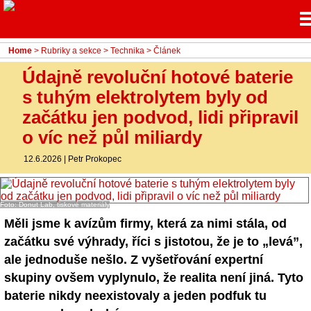
Menu
Home
Rubriky
Home
>
Rubriky a sekce
>
Technika
> Článek
- Testy aut
Údajně revoluční hotové baterie
s tuhým elektrolytem byly od
- Jízdní dojmy a další testy
začátku jen podvod, lidi připravil
- Bleskovky
o víc než půl miliardy
- Představení
12.6.2026
|
Petr Prokopec
- Fascinace a historie
Foto: Donut Lab, tiskové materiály
- Život řidiče
Měli jsme k avízům firmy, která za nimi stála, od
začátku své výhrady, říci s jistotou, že je to „levá”,
- Tuning
ale jednoduše nešlo. Z vyšetřování expertní
- Technika
skupiny ovšem vyplynulo, že realita není jiná. Tyto
baterie nikdy neexistovaly a jeden podfuk tu
- Zajímavosti