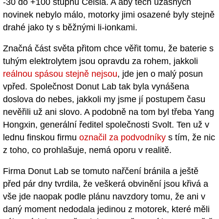
-30 do +100 stupňů Celsia. A aby těch úžasných
novinek nebylo málo, motorky jimi osazené byly stejně
drahé jako ty s běžnými li-ionkami.
Značná část světa přitom chce věřit tomu, že baterie s
tuhým elektrolytem jsou opravdu za rohem, jakkoli
reálnou spásou stejně nejsou
, jde jen o malý posun
vpřed. Společnost Donut Lab tak byla vynášena
doslova do nebes, jakkoli my jsme jí postupem času
nevěřili už ani slovo. A podobně na tom byl třeba Yang
Hongxin, generální ředitel společnosti Svolt. Ten už v
lednu finskou firmu
označil za podvodníky
s tím, že nic
z toho, co prohlašuje, nemá oporu v realitě.
Firma Donut Lab se tomuto nařčení bránila a ještě
před pár dny tvrdila, že veškerá obvinění jsou křivá a
vše jde naopak podle plánu navzdory tomu, že ani v
daný moment nedodala jedinou z motorek, které měli