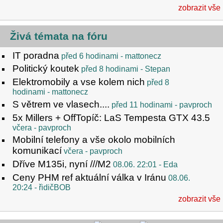
zobrazit vše
Živá témata na fóru
IT poradna
před 6 hodinami
- mattonecz
Politický koutek
před 8 hodinami
- Stepan
Elektromobily a vse kolem nich
před 8
hodinami
- mattonecz
S větrem ve vlasech....
před 11 hodinami
- pavproch
5x Millers + OffTopíč: LaS Tempesta GTX 43.5
včera
- pavproch
Mobilní telefony a vše okolo mobilních
komunikací
včera
- pavproch
Dříve M135i, nyní ///M2
08.06. 22:01
- Eda
Ceny PHM ref aktuální válka v Iránu
08.06.
20:24
- řidičBOB
zobrazit vše