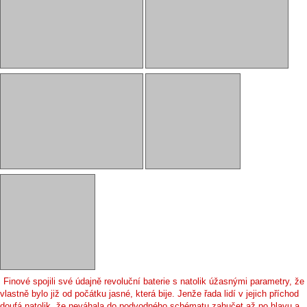
Finové spojili své údajně revoluční baterie s natolik úžasnými parametry, že
vlastně bylo již od počátku jasné, která bije. Jenže řada lidí v jejich příchod
doufá natolik, že neváhala do podvodného schématu zahučet až po hlavu a