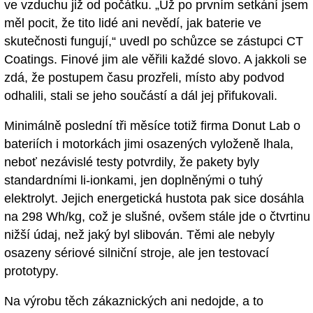
ve vzduchu již od počátku. „Už po prvním setkání jsem
měl pocit, že tito lidé ani nevědí, jak baterie ve
skutečnosti fungují,“ uvedl po schůzce se zástupci CT
Coatings. Finové jim ale věřili každé slovo. A jakkoli se
zdá, že postupem času prozřeli, místo aby podvod
odhalili, stali se jeho součástí a dál jej přifukovali.
Minimálně poslední tři měsíce totiž firma Donut Lab o
bateriích i motorkách jimi osazených vyloženě lhala,
neboť nezávislé testy potvrdily, že pakety byly
standardními li-ionkami, jen doplněnými o tuhý
elektrolyt. Jejich energetická hustota pak sice dosáhla
na 298 Wh/kg, což je slušné, ovšem stále jde o čtvrtinu
nižší údaj, než jaký byl slibován. Těmi ale nebyly
osazeny sériové silniční stroje, ale jen testovací
prototypy.
Na výrobu těch zákaznických ani nedojde, a to