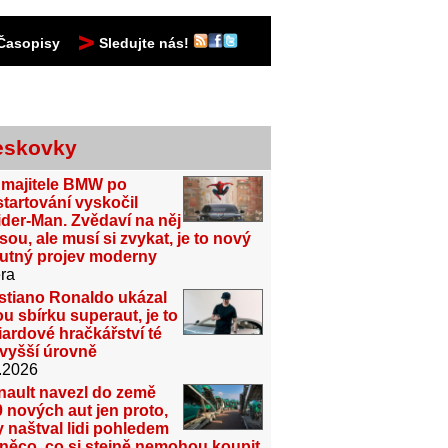
Časopisy
Sledujte nás!
eskovky
 majitele BMW po
tartování vyskočil
der-Man. Zvědaví na něj
sou, ale musí si zvykat, je to nový
utný projev moderny
ra
stiano Ronaldo ukázal
u sbírku superaut, je to
iardové hračkářství té
jvyšší úrovně
.2026
nault navezl do země
 nových aut jen proto,
 naštval lidi pohledem
něco, co si stejně nemohou koupit