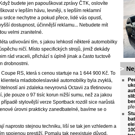
. Když budete jen papouškovat zprávy ČTK, oslovíte
škovat v lepším hávu, levněji, s lepším reklamní
u srdce nechytne a pokud přece, lidé vás opustí,
vyšší dostupnost, účinnější reklamu... Nebudete mít
dou velmi zranitelné.
 léta udivováni tím, s jakou lehkostí některé automobilky
spěchu ničí. Místo specifických strojů, jimiž dekády
nim rád vraceli, přichází s úplně jinak a často tuctově
jen drobnostmi.
Ne
Coupe RS, která s cenou startuje na 1 644 900 Kč. To
Peu
ní klientela mladoboleslavské automobilky byla zvyklá,
uko
užitelností ani zdaleka nevyrovná Octavii za třetinovou
aut
í, jde pouze o 97 tisíc korun nižší sumu, než za jakou
sl
ben
případě stylovější verze Sportback rozdíl sice narůstá
pře
 cenové úrovni prakticky zanedbatelné, bavíme se o
St
bat
ele
í naprosto stejnou techniku, liší se tak jen vzhledem a
100
ím spojenou prestiží. Pomalu tak neexistuje důvod,