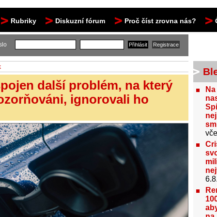
Rubriky
Diskuzní fórum
Proč číst zrovna nás?
slo
k
Bl
spojen další problém, na který
Na
pozorňováni, ignorovali ho
nas
Spi
nej
sm
vče
Cri
svo
mil
ne
6.8
Re
100
aby
na 