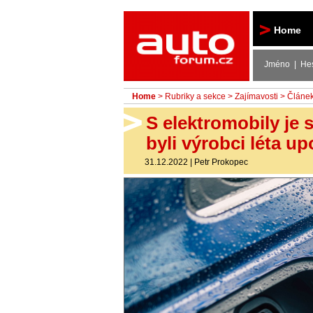
Autoforum
Home
Jméno | He
Home
>
Rubriky a sekce
>
Zajímavosti
> Článe
S elektromobily je 
byli výrobci léta u
31.12.2022
|
Petr Prokopec