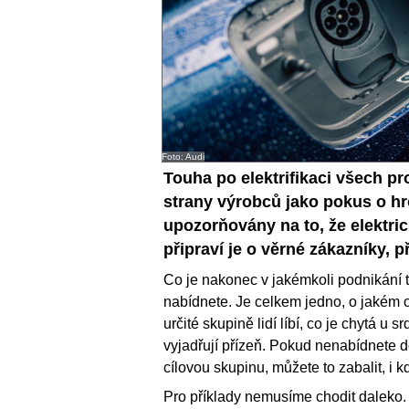
Foto: Audi
Touha po elektrifikaci všech p
strany výrobců jako pokus o h
upozorňovány na to, že elektric
připraví je o věrné zákazníky, p
Co je nakonec v jakémkoli podnikání t
nabídnete. Je celkem jedno, o jakém o
určité skupině lidí líbí, co je chytá u
vyjadřují přízeň. Pokud nenabídnete d
cílovou skupinu, můžete to zabalit, i 
Pro příklady nemusíme chodit daleko. 