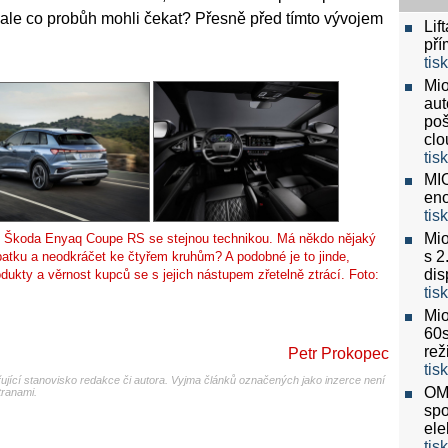
, ale co probůh mohli čekat? Přesně před tímto vývojem
Lif
pří
tis
Mio
aut
poš
clo
tis
MIO
eno
tis
Mio
 co Škoda Enyaq Coupe RS se stejnou technikou. Má někdo nějaký
s 2
atku a neodkráčet ke čtyřem kruhům? A podobné je to jinde,
dis
dukty a věrnost kupců se s jejich nástupem zřetelně ztrácí. Foto:
tis
Mio
60
re
Petr Prokopec
tis
jící stanovisko redakce či autora. Vyjma článků označených jako inzerce není
OMV
tranami.
spo
ele
tis