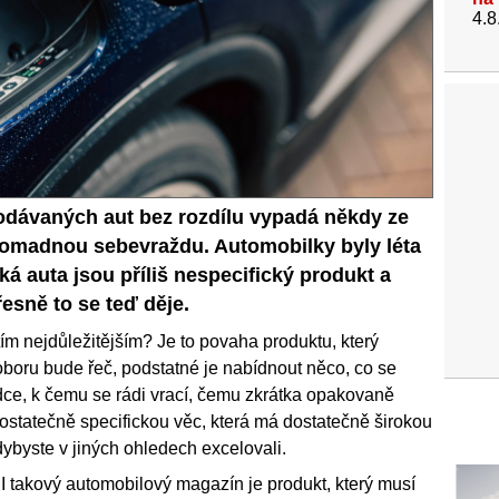
4.8
rodávaných aut bez rozdílu vypadá někdy ze
romadnou sebevraždu. Automobilky byly léta
ká auta jsou příliš nespecifický produkt a
řesně to se teď děje.
ím nejdůležitějším? Je to povaha produktu, který
boru bude řeč, podstatné je nabídnout něco, co se
 srdce, k čemu se rádi vrací, čemu zkrátka opakovaně
ostatečně specifickou věc, která má dostatečně širokou
kdybyste v jiných ohledech excelovali.
I takový automobilový magazín je produkt, který musí