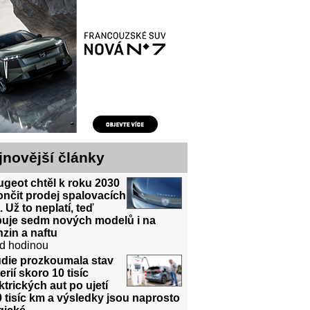
jnovější články
geot chtěl k roku 2030
nčit prodej spalovacích
. Už to neplatí, teď
ibuje sedm nových modelů i na
zin a naftu
d hodinou
udie prozkoumala stav
erií skoro 10 tisíc
ktrických aut po ujetí
 tisíc km a výsledky jsou naprosto