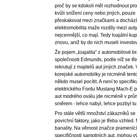
proč by se kdokoli měl rozhodnout pro
kvůli snížení ceny nebo jiných, pouze
přeskakovat mezi značkami a dochází 
elektromobilita maže rozdíly mezi auty 
nejcennější, co mají. Tedy loajální ku
znovu, aniž by do nich museli investo
Že pojem „loajalita“ z automobilové br
společnosti Edmunds, podle níž se tře
rekrutují z majitelů aut jiných značek
korejské automobilky je nicméně tento 
někdo musel pocítit. A není to specif
elektrického Fordu Mustang Mach-E poc
aut modrého oválu jde nicméně v průmě
směrem - lehce nabyl, lehce pozbyl tu 
Pro stále větší množství zákazníků se 
povrchní faktory, jako je třeba vzhled.
banality. Na věrnost značce pramenící 
specifičnosti samotných aut, mohou vý