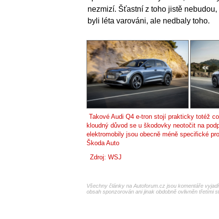
nezmizí. Šťastní z toho jistě nebudou
byli léta varováni, ale nedbaly toho.
Takové Audi Q4 e-tron stojí prakticky totéž
kloudný důvod se u škodovky neotočit na podp
elektromobily jsou obecně méně specifické pro
Škoda Auto
Zdroj:
WSJ
Všechny články na Autoforum.cz jsou komentáře vyjadřu
obsah sponzorován ani jinak obdobně ovlivněn třetími s