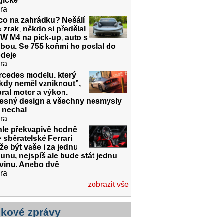
gické
ra
co na zahrádku? Nešálí
 zrak, někdo si předělal
W M4 na pick-up, auto s
bou. Se 755 koňmi ho poslal do
odeje
ra
rcedes modelu, který
kdy neměl vzniknout”,
ral motor a výkon.
řesný design a všechny nesmysly
 nechal
ra
hle překvapivě hodně
é sběratelské Ferrari
e být vaše i za jednu
unu, nejspíš ale bude stát jednu
dvinu. Anebo dvě
ra
zobrazit vše
skové zprávy