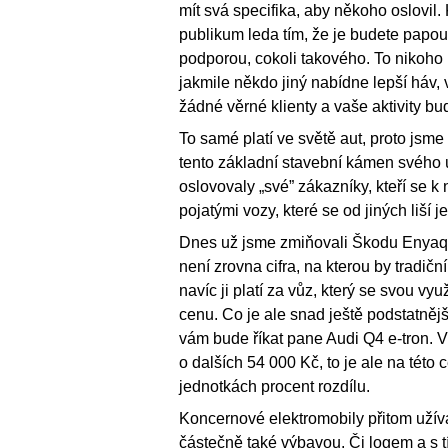
mít svá specifika, aby někoho oslovil
publikum leda tím, že je budete papou
podporou, cokoli takového. To nikoho 
jakmile někdo jiný nabídne lepší háv, 
žádné věrné klienty a vaše aktivity bu
To samé platí ve světě aut, proto jsme
tento základní stavební kámen svého ú
oslovovaly „své” zákazníky, kteří se k 
pojatými vozy, které se od jiných liší 
Dnes už jsme zmiňovali Škodu Enyaq 
není zrovna cifra, na kterou by tradič
navíc ji platí za vůz, který se svou vy
cenu. Co je ale snad ještě podstatnějš
vám bude říkat pane Audi Q4 e-tron. V 
o dalších 54 000 Kč, to je ale na této
jednotkách procent rozdílu.
Koncernové elektromobily přitom užívaj
částečně také výbavou. Či logem a s t