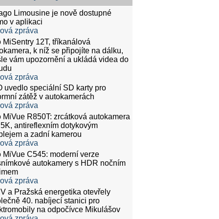
tago Limousine je nově dostupné
mo v aplikaci
ková zpráva
 MiSentry 12T, tříkanálová
okamera, k níž se připojíte na dálku,
le vám upozornění a ukládá videa do
udu
ková zpráva
 uvedlo speciální SD karty pro
rmní zátěž v autokamerách
ková zpráva
 MiVue R850T: zrcátková autokamera
.5K, antireflexním dotykovým
plejem a zadní kamerou
ková zpráva
 MiVue C545: moderní verze
snímkové autokamery s HDR nočním
žimem
ková zpráva
 a Pražská energetika otevřely
lečně 40. nabíjecí stanici pro
ktromobily na odpočívce Mikulášov
ková zpráva