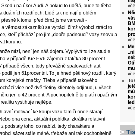
tra
 Škodu na úkor Audi. A pokud to udělá, bude to třeba
vče
Ně
 aktuálních rozdílech. Lidé tak nemají problém
vás
přesně k tomu, před čímž jsme varovali -
BM
a věrnost zákazníků se vytrácí, čímž výrobci ztrácí to
kor
pr
pce, kteří přichází pro jim „dobře padnoucí” vozy znovu a
vče
vat korunu.
Me
anže mizí, není jen náš dojem. Vyplývá to i ze studie
„ni
seb
ba v případě Kie EV6 zájemci z takřka 80 procent
Ot
. V případě všech, tedy převážně spalovacích aut
mu
podíl jen 61procentní. To je hned pětinový rozdíl, který
vče
ikum korejské značky. Třeba v případě takového
To
jet
hází více než dvě třetiny klientely odjinud, u všech
můž
ru jen o 42 procent. A pochopitelně to platí i opačným
kor
realitu vystihuje nejlépe.
le
vče
hlavní motivací ke koupi vozu tam či onde starají
 Nebo ona cena, aktuální pobídka, zkrátka relativní
z podstaty toho, co nabízí, tedy charakteru a
Ti
robci sázet stále méně, třebaže ani tak pochopitelně