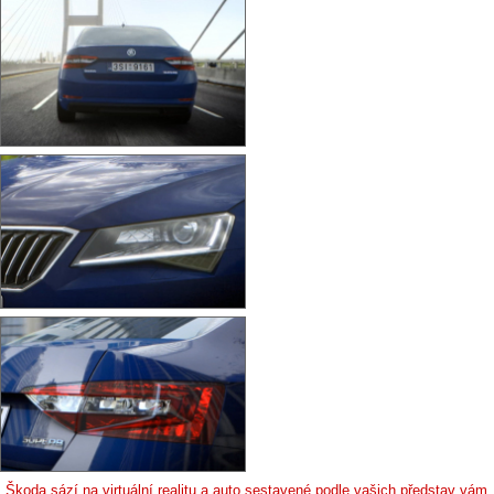
Škoda sází na virtuální realitu a auto sestavené podle vašich představ vám