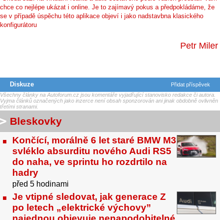
chce co nejlépe ukázat i online. Je to zajímavý pokus a předpokládáme, že
se v případě úspěchu této aplikace objeví i jako nadstavbna klasického
konfigurátoru
Petr Miler
Diskuze
Přidat příspěvek
Všechny články na Autoforum.cz jsou komentáře vyjadřující stanovisko redakce či autora.
Vyjma článků označených jako inzerce není obsah sponzorován ani jinak obdobně ovlivněn
třetími stranami.
Bleskovky
Končící, morálně 6 let staré BMW M3
svléklo absurditu nového Audi RS5
do naha, ve sprintu ho rozdrtilo na
hadry
před 5 hodinami
Je vtipné sledovat, jak generace Z
po letech „elektrické výchovy”
najednou objevuje nenapodobitelné