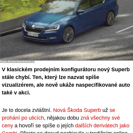
- Ostatní
Diskuzní fórum
Sledujte nás!
Foto: Archiv Autoforum.cz
V klasickém prodejním konfigurátoru nový Superb
stále chybí. Ten, který lze nazvat spíše
vizualizérem, ale nově ukáže naspecifikované auto
také v akci.
Je to docela zvláštní.
Nová Škoda Superb
už
se
prohání po ulicích
, nějakou dobu
zná všechny své
ceny
a hovoří se spíše o jejích
dalších derivátech jako