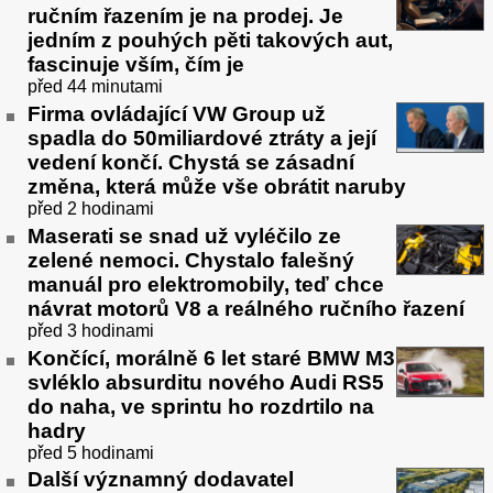
ručním řazením je na prodej. Je
jedním z pouhých pěti takových aut,
fascinuje vším, čím je
před 44 minutami
Firma ovládající VW Group už
spadla do 50miliardové ztráty a její
vedení končí. Chystá se zásadní
změna, která může vše obrátit naruby
před 2 hodinami
Maserati se snad už vyléčilo ze
zelené nemoci. Chystalo falešný
manuál pro elektromobily, teď chce
návrat motorů V8 a reálného ručního řazení
před 3 hodinami
Končící, morálně 6 let staré BMW M3
svléklo absurditu nového Audi RS5
do naha, ve sprintu ho rozdrtilo na
hadry
před 5 hodinami
Další významný dodavatel