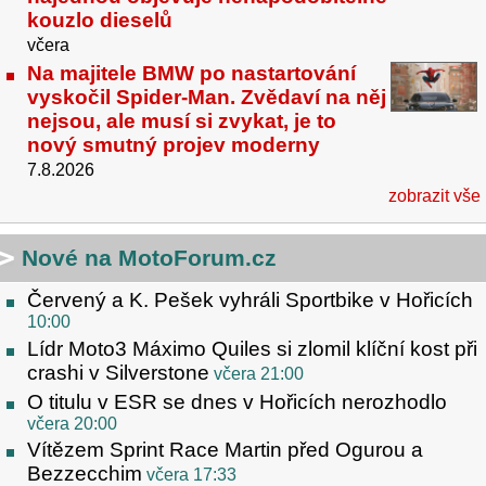
kouzlo dieselů
včera
Na majitele BMW po nastartování
vyskočil Spider-Man. Zvědaví na něj
nejsou, ale musí si zvykat, je to
nový smutný projev moderny
7.8.2026
zobrazit vše
Nové na MotoForum.cz
Červený a K. Pešek vyhráli Sportbike v Hořicích
10:00
Lídr Moto3 Máximo Quiles si zlomil klíční kost při
crashi v Silverstone
včera 21:00
O titulu v ESR se dnes v Hořicích nerozhodlo
včera 20:00
Vítězem Sprint Race Martin před Ogurou a
Bezzecchim
včera 17:33