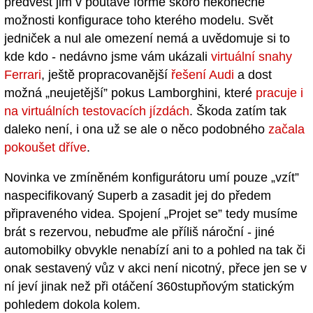
předvést jim v poutavé formě skoro nekonečné
možnosti konfigurace toho kterého modelu. Svět
jedniček a nul ale omezení nemá a uvědomuje si to
kde kdo - nedávno jsme vám ukázali
virtuální snahy
Ferrari
, ještě propracovanější
řešení Audi
a dost
možná „neujetější” pokus Lamborghini, které
pracuje i
na virtuálních testovacích jízdách
. Škoda zatím tak
daleko není, i ona už se ale o něco podobného
začala
pokoušet dříve
.
Novinka ve zmíněném konfigurátoru umí pouze „vzít”
naspecifikovaný Superb a zasadit jej do předem
připraveného videa. Spojení „Projet se” tedy musíme
brát s rezervou, nebuďme ale příliš nároční - jiné
automobilky obvykle nenabízí ani to a pohled na tak či
onak sestavený vůz v akci není nicotný, přece jen se v
ní jeví jinak než při otáčení 360stupňovým statickým
pohledem dokola kolem.