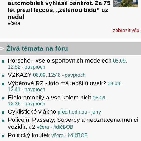
automobilek vyhlásil bankrot. Za 75
let přežil leccos, „zelenou bídu” už
nedal
včera
zobrazit vše
Živá témata na fóru
Porsche - vse o sportovnich modelech
08.09.
12:52
- pavproch
VZKAZY
08.09. 12:48
- pavproch
Výběrové RZ - kdo má lepší úlovek?
08.09.
12:41
- pavproch
Elektromobily a vse kolem nich
08.09.
12:36
- pavproch
Cyklistické vlákno
před hodinou
- jerry
Policejni Passaty, Superby a neoznacena merici
vozidla #2
včera
- řidičBOB
Politický koutek
včera
- řidičBOB