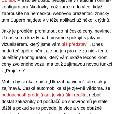
Combi
. Přesto se dosud neobjevila v tradičním online-
konfigurátoru škodovky, což zarazí o to více, když
zabrousíte na německou webovou prezentaci značky -
tam Superb najdete v v téže aplikaci už několik týdnů.
Jaký je problém promítnout do ní české ceny, nevíme.
U nás se na každý pád musíme spokojit s jakýmsi
vizualizérem, který jsme vám
též představili
. Dnes
bude řeč opět o něm, ale ne jen pro nic za nic - tento
okleštěný konfigurátor, který vám ukáže leccos krom
ceny zvoleného vozu, má totiž zajímavou novou funkci
- „Projet se”.
Mohla by si říkat spíše „Ukázat na videu”, ale i tak je
zajímavá. Česká automobilka si je zjevně vědoma, že
budoucností prodejů aut je virtuální realita
, neboť
dostat zákazníky od počítačů do showroomů je stále
těžší a pokud se to povede, je více a více obtížné