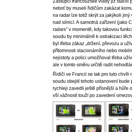
Zástupci francouzské vlády již stačili 
neboť by museli řidičům zakázat komun
na radar lze totiž skrýt za jakýkoli ji
nad silnicí. A samotná zařízení (jako
radars” v momentě, kdy takovou funkci
soudu by minimálně k ostrakizaci těch
byl třeba zákaz „držení, převozu a uží
přítomnosti stacionárního nebo mobiln
nejistoty a polici umožňoval třeba už
ale v tomto směru určitě radit nehodlá
Řidiči ve Francii se tak pro tuto chví
soudu obejití tohoto ustanovení bude
rychleji zavedli ještě přísnější a hůř
vší vážností touží po zavedení omezov