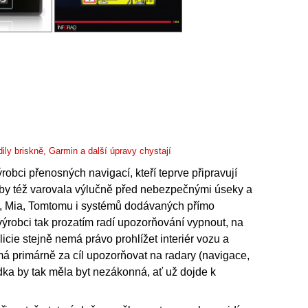
ily briskně, Garmin a další úpravy chystají
obci přenosných navigací, kteří teprve připravují
 aby též varovala výlučně před nebezpečnými úseky a
nu, Mia, Tomtomu i systémů dodávaných přímo
ýrobci tak prozatím radí upozorňování vypnout, na
olicie stejně nemá právo prohlížet interiér vozu a
má primárně za cíl upozorňovat na radary (navigace,
ídka by tak měla byt nezákonná, ať už dojde k