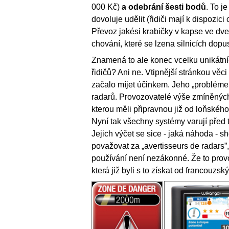
000 Kč)
a odebrání šesti bodů
. To j
dovoluje udělit (řidiči mají k dispozi
Převoz jakési krabičky v kapse ve dv
chování, které se lzena silnicích dopus
Znamená to ale konec vcelku unikát
řidičů? Ani ne. Vtipnější stránkou věc
začalo míjet účinkem. Jeho „problémem
radarů. Provozovatelé výše zmíněných 
kterou měli připravnou již od loňskéh
Nyní tak všechny systémy varují před
Jejich výčet se sice - jaká náhoda - sh
považovat za „avertisseurs de radars”,
používání není nezákonné. Že to prov
která již byli s to získat od francouzsk