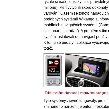
rychle si našel desítky tisíc pravidel
milionu), kteří vytvořili skoro dokon
varování. Časem se tohoto nápadu chytl
obdobných systémů Wikango a Inforad. 
mobilních navigačních systémů (Garmi
stacionárních radarů. A problém s tím 
systém instalovali do navigací použív
K tomu se přidaly i aplikace využívají
totéž.
Také rozličné přenosné i vestavěné navigace
Tyto systémy zjevně fungovaly, proto 
zmíněného nařízení je přitom neskuteč