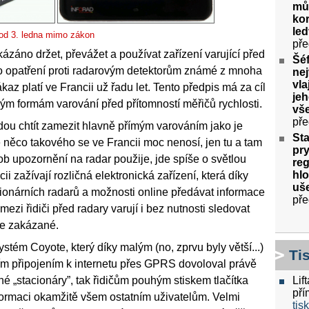
můž
kor
le
 od 3. ledna mimo zákon
pře
kázáno držet, převážet a používat zařízení varující před
Šéf
ko opatření proti radarovým detektorům známé z mnoha
nej
vla
ákaz platí ve Francii už řadu let. Tento předpis má za cíl
jeh
kým formám varování před přítomností měřičů rychlosti.
vš
pře
udou chtít zamezit hlavně přímým varováním jako je
Sta
 něco takového se ve Francii moc nenosí, jen tu a tam
pry
ob upozornění na radar použije, jde spíše o světlou
re
hlo
i zažívají rozličná elektronická zařízení, která díky
uše
ionárních radarů a možnosti online předávat informace
pře
ezi řidiči před radary varují i bez nutnosti sledovat
 je zakázané.
ystém Coyote, který díky malým (no, zprvu byly větší...)
Ti
m připojením k internetu přes GPRS dovoloval právě
Lif
é „stacionáry”, tak řidičům pouhým stiskem tlačítka
pří
informaci okamžitě všem ostatním uživatelům. Velmi
tis