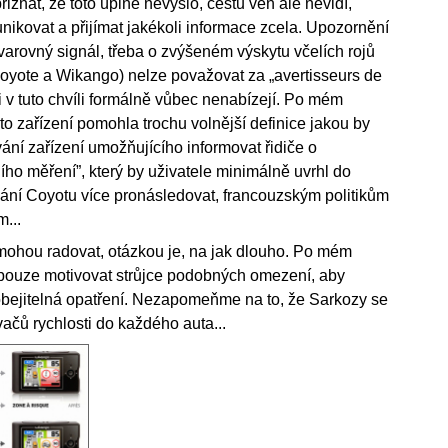
přiznat, že toto úplně nevyšlo, cestu ven ale nevidí,
ikovat a přijímat jakékoli informace zcela. Upozornění
ný varovný signál, třeba o zvýšeném výskytu včelích rojů
 Coyote a Wikango) nelze považovat za „avertisseurs de
 v tuto chvíli formálně vůbec nenabízejí. Po mém
to zařízení pomohla trochu volnější definice jakou by
vání zařízení umožňujícího informovat řidiče o
ího měření”, který by uživatele minimálně uvrhl do
ívání Coyotu více pronásledovat, francouzským politikům
m...
li mohou radovat, otázkou je, na jak dlouho. Po mém
 pouze motivovat strůjce podobných omezení, aby
e obejitelná opatření. Nezapomeňme na to, že Sarkozy se
ačů rychlosti do každého auta...