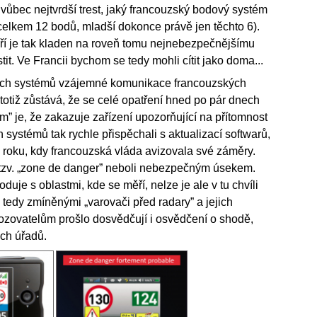
e vůbec nejtvrdší trest, jaký francouzský bodový systém
ci celkem 12 bodů, mladší dokonce právě jen těchto 6).
eří je tak kladen na roveň tomu nejnebezpečnějšímu
tit. Ve Francii bychom se tedy mohli cítit jako doma...
ních systémů vzájemné komunikace francouzských
i totiž zůstává, že se celé opatření hned po pár dnech
” je, že zakazuje zařízení upozorňující na přítomnost
systémů tak rychle přispěchali s aktualizací softwarů,
o roku, kdy francouzská vláda avizovala své záměry.
 tzv. „zone de danger” neboli nebezpečným úsekem.
oduje s oblastmi, kde se měří, nelze je ale v tu chvíli
 tedy zmíněnými „varovači před radary” a jejich
ozovatelům prošlo dosvědčují i osvědčení o shodě,
ých úřadů.