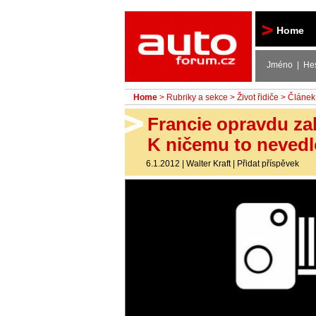
Autoforum
Home
Jméno | He
Home
>
Rubriky a sekce
>
Život řidiče
> Článek
Francie opravdu za
K ničemu to nevedl
6.1.2012
|
Walter Kraft
|
Přidat příspěvek