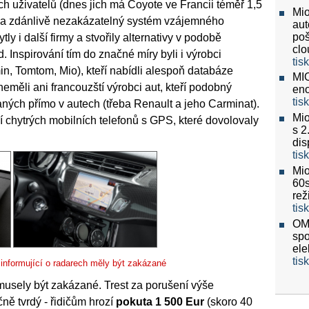
ných uživatelů (dnes jich má Coyote ve Francii téměř 1,5
Mio
alý a zdánlivě nezakázatelný systém vzájemného
aut
poš
y i další firmy a stvořily alternativy v podobě
clo
Inspirování tím do značné míry byli i výrobci
tis
n, Tomtom, Mio), kteří nabídli alespoň databáze
MIO
neměli ani francouzští výrobci aut, kteří podobný
eno
tis
aných přímo v autech (třeba Renault a jeho Carminat).
Mio
cí chytrých mobilních telefonů s GPS, které dovolovaly
s 2
dis
tis
Mio
60
re
tis
OMV
spo
ele
tis
 informující o radarech měly být zakázané
musely být zakázané. Trest za porušení výše
ně tvrdý - řidičům hrozí
pokuta 1 500 Eur
(skoro 40