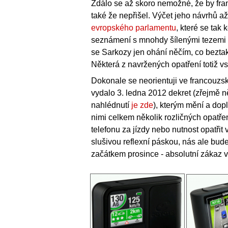
Zdálo se až skoro nemožné, že by fra
také že nepřišel. Výčet jeho návrhů 
evropského parlamentu
, které se tak
seznámení s mnohdy šílenými tezemi E
se Sarkozy jen ohání něčím, co bezta
Některá z navržených opatření totiž v
Dokonale se neorientuji ve francouzsk
vydalo 3. ledna 2012 dekret (zřejmě n
nahlédnutí
je zde
), kterým mění a dop
nimi celkem několik rozličných opatřen
telefonu za jízdy nebo nutnost opatř
slušivou reflexní páskou, nás ale bude 
začátkem prosince - absolutní zákaz v