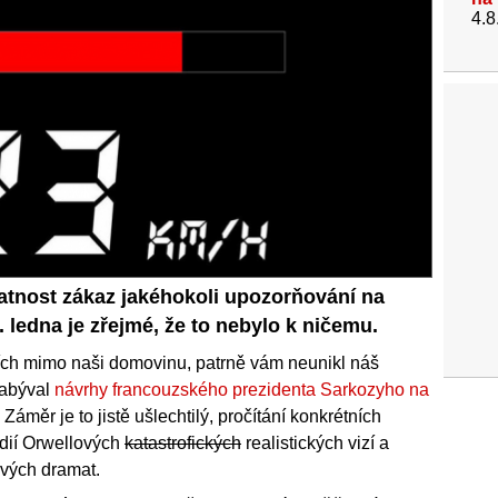
4.8
platnost zákaz jakéhokoli upozorňování na
6. ledna je zřejmé, že to nebylo k ničemu.
icích mimo naši domovinu, patrně vám neunikl náš
zabýval
návrhy francouzského prezidenta Sarkozyho na
. Záměr je to jistě ušlechtilý, pročítání konkrétních
udií Orwellových
katastrofických
realistických vizí a
vých dramat.