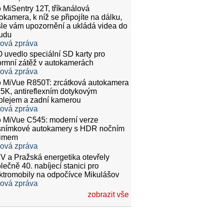
 MiSentry 12T, tříkanálová
okamera, k níž se připojíte na dálku,
le vám upozornění a ukládá videa do
udu
ková zpráva
 uvedlo speciální SD karty pro
rmní zátěž v autokamerách
ková zpráva
 MiVue R850T: zrcátková autokamera
.5K, antireflexním dotykovým
plejem a zadní kamerou
ková zpráva
 MiVue C545: moderní verze
snímkové autokamery s HDR nočním
žimem
ková zpráva
 a Pražská energetika otevřely
lečně 40. nabíjecí stanici pro
ktromobily na odpočívce Mikulášov
ková zpráva
zobrazit vše