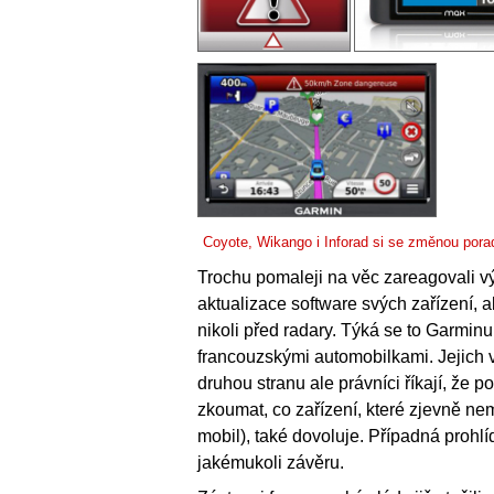
Coyote, Wikango i Inforad si se změnou porad
Trochu pomaleji na věc zareagovali výr
aktualizace software svých zařízení,
nikoli před radary. Týká se to Garmi
francouzskými automobilkami. Jejich v
druhou stranu ale právníci říkají, že p
zkoumat, co zařízení, které zjevně ne
mobil), také dovoluje. Případná prohl
jakémukoli závěru.