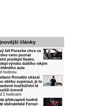
jnovější články
vý šéf Porsche chce za
ždou cenu poznat
stní prodejní fiasko,
lepl výrobu dalšího nikým
chtěného auta
d hodinou
stiano Ronaldo ukázal
u sbírku superaut, je to
iardové hračkářství té
jvyšší úrovně
d 2 hodinami
hle překvapivě hodně
té sběratelské Ferrari