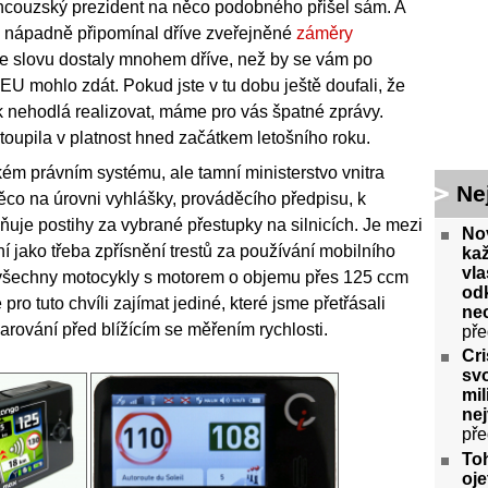
ncouzský prezident na něco podobného přišel sám. A
až nápadně připomínal dříve zveřejněné
záměry
 ke slovu dostaly mnohem dříve, než by se vám po
U mohlo zdát. Pokud jste v tu dobu ještě doufali, že
k nehodlá realizovat, máme pro vás špatné zprávy.
stoupila v platnost hned začátkem letošního roku.
ém právním systému, ale tamní ministerstvo vnitra
Ne
ěco na úrovni vyhlášky, prováděcího předpisu, k
lňuje postihy za vybrané přestupky na silnicích. Je mezi
No
í jako třeba zpřísnění trestů za používání mobilního
ka
vla
it všechny motocykly s motorem o objemu přes 125 ccm
odk
pro tuto chvíli zajímat jediné, které jsme přetřásali
ne
arování před blížícím se měřením rychlosti.
pře
Cri
svo
mil
ne
pře
To
oje