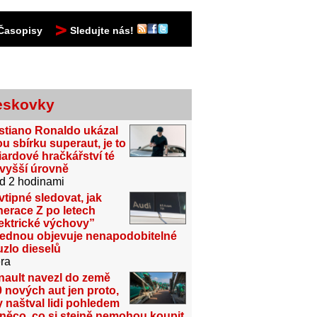
Časopisy
Sledujte nás!
eskovky
stiano Ronaldo ukázal
u sbírku superaut, je to
iardové hračkářství té
jvyšší úrovně
d 2 hodinami
vtipné sledovat, jak
erace Z po letech
ektrické výchovy”
jednou objevuje nenapodobitelné
zlo dieselů
ra
nault navezl do země
 nových aut jen proto,
 naštval lidi pohledem
něco, co si stejně nemohou koupit