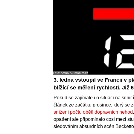
Foto: Archiv Autoforum.cz
3. ledna vstoupil ve Francii v 
blížící se měření rychlosti. Již 
Pokud se zajímate i o situaci na siln
článek ze začátku prosince, který se 
snížení počtu obětí dopravních nehod
opatření ale připomínalo cosi mezi st
sledováním absurdních scén Becketto