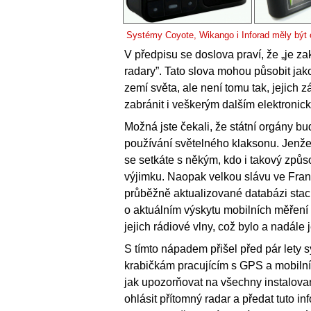
Systémy Coyote, Wikango i Inforad měly být
V předpisu se doslova praví, že „je za
radary”. Tato slova mohou působit ja
zemí světa, ale není tomu tak, jejich z
zabránit i veškerým dalším elektronic
Možná jste čekali, že státní orgány b
používání světelného klaksonu. Jenže
se setkáte s někým, kdo i takový způs
výjimku. Naopak velkou slávu ve Franci
průběžně aktualizované databázi stac
o aktuálním výskytu mobilních měření m
jejich rádiové vlny, což bylo a nadále
S tímto nápadem přišel před pár lety s
krabičkám pracujícím s GPS a mobilní
jak upozorňovat na všechny instalovan
ohlásit přítomný radar a předat tuto 