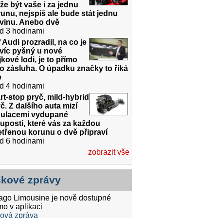
e být vaše i za jednu
unu, nejspíš ale bude stát jednu
dvinu. Anebo dvě
d 3 hodinami
 Audi prozradil, na co je
víc pyšný u nové
jkové lodi, je to přímo
o zásluha. O úpadku značky to říká
e
d 4 hodinami
rt-stop pryč, mild-hybrid
č. Z dalšího auta mizí
gulacemi vydupané
uposti, které vás za každou
třenou korunu o dvě připraví
d 6 hodinami
zobrazit vše
skové zprávy
tago Limousine je nově dostupné
mo v aplikaci
ková zpráva