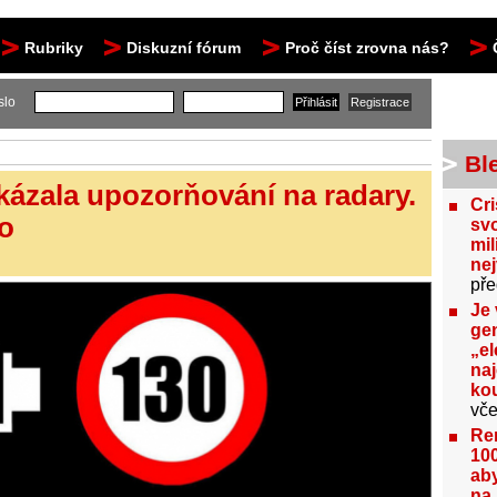
Rubriky
Diskuzní fórum
Proč číst zrovna nás?
slo
Bl
kázala upozorňování na radary.
Cri
o
svo
mil
ne
pře
Je 
gen
„el
na
kou
vče
Re
100
aby
na 