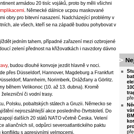
tinent armádou 20 tisíc vojáků, proto by měli všichni
omplikacemi
. Německé dálnice ucpou maskované
mi obry pro bitevní nasazení. Nadcházející problémy v
ních, ale všech, kteří se na západě budou pohybovat v
íždět jedním tahem, případné zařazení mezi ozbrojené
doucí zelení přednost na křižovatkách i navzdory dávno
Ne
ravy
, budou dlouhé konvoje jezdit hlavně v noci.
St
de přes Düsseldorf, Hannover, Magdeburg a Frankfurt
bat
Düsseldorf, Mannheim, Norimberk, Drážďany a Görlitz.
ele
y během Velikonoc (10. až 13. dubna). Kromě
100
tra
železniční či vodní trasy.
pře
ku, Polsku, pobaltských státech a Gruzii. Německo se
Ně
vás
ajištění nejrozsáhlejší akce posledního čtvrtstoletí. Do
BM
apojí dalších 20 států NATO včetně Česka. Velení
kor
e aliančních sil, odpůrci severoatlantického paktu
pr
pře
 konfliktu s agresivními velmocemi.