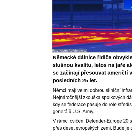
Foto: Archiv Autoforum.cz
Německé dálnice řidiče obvykle
slušnou kvalitu, letos na jaře a
se začínají přesouvat američtí v
posledních 25 let.
Němci mají velmi dobrou silniční infra
Nejnáročnější zkouška spolkových dáln
kdy se federace pasuje do role stře
generálů U.S. Army.
V rámci cvičení Defender-Europe 20 s
přes deset evropských zemí. Bude je d