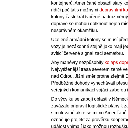
kontejnerů. Američané obsadí starý kon
řidiči počítat s možnými
dopravními k
kolony častokrát tvořené nadrozměrný
dopravě se mohou dotknout nejen míst
nesprávném okamžiku.
Ucelené armádní kolony se musí předj
vozy je nezákonné stejně jako mají je
svítící červené signalizaci semaforu.
Aby manévry nezpůsobily
kolaps dop
Nejvytíženější trasa severem země ve
nad Odrou. Jižní směr protne zřejmě 
Předběžné dohody vynechávají přesun
veřejných komunikací vojáci zaberou i 
Do výcviku se zapojí oblasti v Němec
zavázalo připravit logistické plány k z
simulované akce se mimo Američanů z
označuje projekt za prověrku kooperac
událost vnímají jako možnou rozbušku