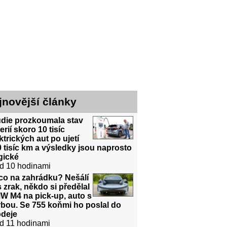
jnovější články
udie prozkoumala stav
erií skoro 10 tisíc
ktrických aut po ujetí
 tisíc km a výsledky jsou naprosto
gické
d 10 hodinami
co na zahrádku? Nešálí
 zrak, někdo si předělal
W M4 na pick-up, auto s
bou. Se 755 koňmi ho poslal do
odeje
d 11 hodinami