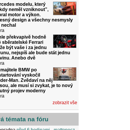
rcedes modelu, který
kdy neměl vzniknout”,
ral motor a výkon.
řesný design a všechny nesmysly
 nechal
ra
hle překvapivě hodně
é sběratelské Ferrari
e být vaše i za jednu
unu, nejspíš ale bude stát jednu
dvinu. Anebo dvě
ra
 majitele BMW po
tartování vyskočil
der-Man. Zvědaví na něj
sou, ale musí si zvykat, je to nový
utný projev moderny
ra
zobrazit vše
vá témata na fóru
poradna
před 6 hodinami
- mattonecz