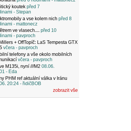
itický koutek
před 7
dinami
- Stepan
ktromobily a vse kolem nich
před 8
dinami
- mattonecz
ětrem ve vlasech....
před 10
dinami
- pavproch
Millers + OffTopíč: LaS Tempesta GTX
5
včera
- pavproch
ilní telefony a vše okolo mobilních
munikací
včera
- pavproch
ve M135i, nyní ///M2
08.06.
01
- Eda
y PHM ref aktuální válka v Iránu
06. 20:24
- řidičBOB
zobrazit vše