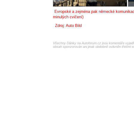
Evropské a zejména pak německé komunikace 
minulých cvičení)
Zdroj:
Auto Bild
Všechny články na Autoforum.cz jsou komentáře vyjadřu
obsah sponzorován ani jinak obdobně ovlivněn třetími s