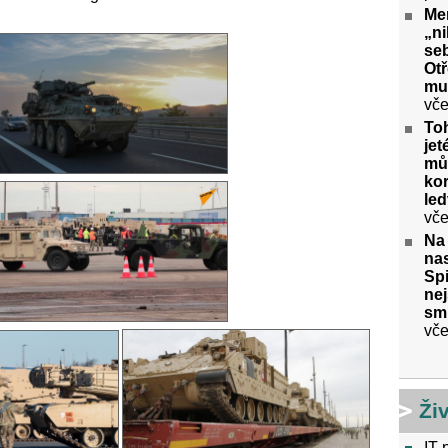
Me
„ni
seb
Ot
mu
vče
To
jet
můž
kor
le
vče
Na
nas
Spi
nej
sm
vče
Ži
IT 