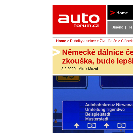
Autoforum
Home
Jméno | He
Home
>
Rubriky a sekce
>
Život řidiče
> Článek
Německé dálnice če
zkouška, bude lepš
3.2.2020
|
Mirek Mazal