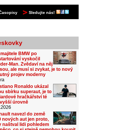
Časopisy
Sledujte nás!
eskovky
 majitele BMW po
tartování vyskočil
der-Man. Zvědaví na něj
sou, ale musí si zvykat, je to nový
utný projev moderny
ra
stiano Ronaldo ukázal
u sbírku superaut, je to
iardové hračkářství té
jvyšší úrovně
.2026
nault navezl do země
 nových aut jen proto,
 naštval lidi pohledem
něco, co si stejně nemohou koupit