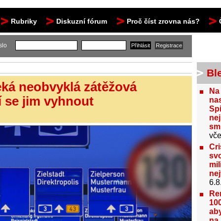
Rubriky
Diskuzní fórum
Proč číst zrovna nás?
slo
Bl
ká neobvyklá zátěžová
Na
í se jim vyhnout
nas
Spi
nej
sm
vče
Cri
svo
mil
ne
6.8
Re
100
aby
na 