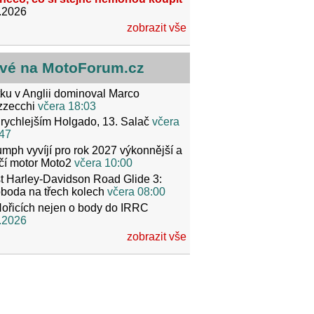
.2026
zobrazit vše
vé na MotoForum.cz
ku v Anglii dominoval Marco
zzecchi
včera 18:03
rychlejším Holgado, 13. Salač
včera
47
umph vyvíjí pro rok 2027 výkonnější a
čí motor Moto2
včera 10:00
t Harley-Davidson Road Glide 3:
boda na třech kolech
včera 08:00
ořicích nejen o body do IRRC
.2026
zobrazit vše