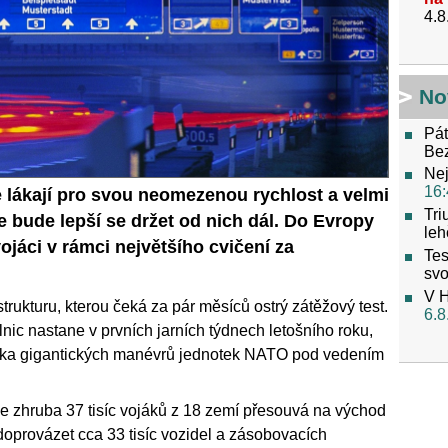
4.8
No
Pát
Be
Nej
16:
 lákají pro svou neomezenou rychlost a velmi
Tri
le bude lepší se držet od nich dál. Do Evropy
leh
ojáci v rámci největšího cvičení za
Tes
svo
V H
strukturu, kterou čeká za pár měsíců ostrý zátěžový test.
6.8
ic nastane v prvních jarních týdnech letošního roku,
diska gigantických manévrů jednotek NATO pod vedením
e zhruba 37 tisíc vojáků z 18 zemí přesouvá na východ
oprovázet cca 33 tisíc vozidel a zásobovacích