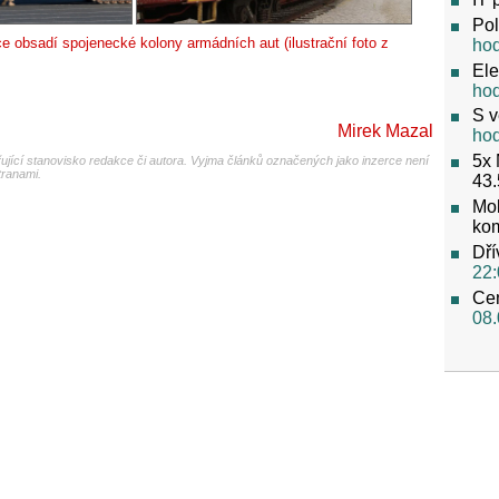
Pol
obsadí spojenecké kolony armádních aut (ilustrační foto z
ho
Ele
ho
S v
Mirek Mazal
ho
5x 
jící stanovisko redakce či autora. Vyjma článků označených jako inzerce není
tranami.
43.
Mob
ko
Dří
22:
Cen
08.