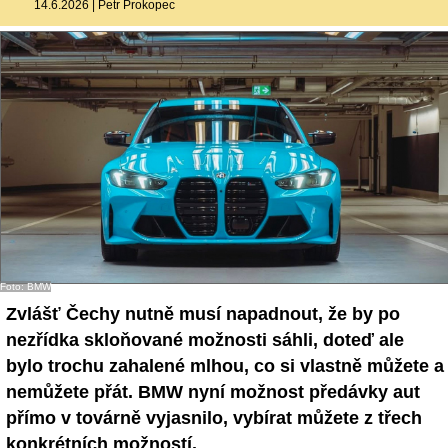
14.6.2026
|
Petr Prokopec
- Ostatní
Diskuzní fórum
Sledujte nás!
Foto: BMW
Zvlášť Čechy nutně musí napadnout, že by po
nezřídka skloňované možnosti sáhli, doteď ale
bylo trochu zahalené mlhou, co si vlastně můžete a
nemůžete přát. BMW nyní možnost předávky aut
přímo v továrně vyjasnilo, vybírat můžete z třech
konkrétních možností.