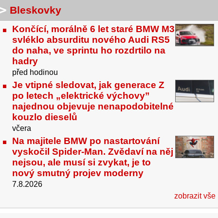
Bleskovky
Končící, morálně 6 let staré BMW M3
svléklo absurditu nového Audi RS5
do naha, ve sprintu ho rozdrtilo na
hadry
před hodinou
Je vtipné sledovat, jak generace Z
po letech „elektrické výchovy”
najednou objevuje nenapodobitelné
kouzlo dieselů
včera
Na majitele BMW po nastartování
vyskočil Spider-Man. Zvědaví na něj
nejsou, ale musí si zvykat, je to
nový smutný projev moderny
7.8.2026
zobrazit vše