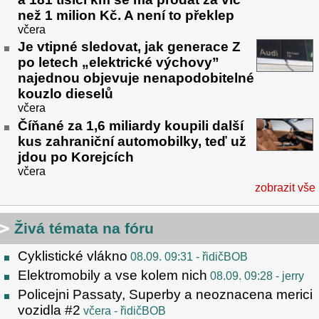
než 1 milion Kč. A není to překlep
včera
Je vtipné sledovat, jak generace Z
po letech „elektrické výchovy”
najednou objevuje nenapodobitelné
kouzlo dieselů
včera
Číňané za 1,6 miliardy koupili další
kus zahraniční automobilky, teď už
jdou po Korejcích
včera
zobrazit vše
Živá témata na fóru
Cyklistické vlákno
08.09. 09:31
- řidičBOB
Elektromobily a vse kolem nich
08.09. 09:28
- jerry
Policejni Passaty, Superby a neoznacena merici
vozidla #2
včera
- řidičBOB