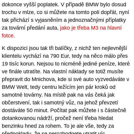
dokonce vyšší poplatek. V případě BMW bylo dosud
trochu v mlze, co si můžete na tomto poli dopřát, nyní
tak přichází s vyjasněním a jednoznačnými příplatky
za tovární předání auta,
jako je třeba M3 na hlavní
fotce
.
K dispozici jsou tak tři balíčky, z nichž ten nejlevnější
klientelu vychází na 790 Eur, tedy na něco málo přes
19 tisíc korun. Nejsou to nicméně jediné peníze, které
ve finále utratíte. Na vlastní náklady se totiž musíte
přepravit do Mnichova, kde si své auto vyzvedáváte v
BMW Welt, tedy centru ležícím jen pár kroků od
samotné továrny. Na místě pak na vás čeká jak
občerstvení, tak i samotný vůz, na jehož převzetí
dostáváte 50 minut. Počítat pak můžete i s částečně
dotankovanou nádrží, pročež není třeba hledat
benzinku hned za rohem. To je ale vše, tedy za
předpokladu, že se nerozhodnete utratit víc.