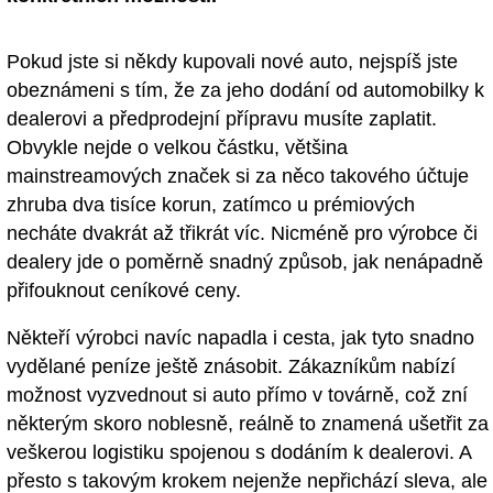
Pokud jste si někdy kupovali nové auto, nejspíš jste
obeznámeni s tím, že za jeho dodání od automobilky k
dealerovi a předprodejní přípravu musíte zaplatit.
Obvykle nejde o velkou částku, většina
mainstreamových značek si za něco takového účtuje
zhruba dva tisíce korun, zatímco u prémiových
necháte dvakrát až třikrát víc. Nicméně pro výrobce či
dealery jde o poměrně snadný způsob, jak nenápadně
přifouknout ceníkové ceny.
Někteří výrobci navíc napadla i cesta, jak tyto snadno
vydělané peníze ještě znásobit. Zákazníkům nabízí
možnost vyzvednout si auto přímo v továrně, což zní
některým skoro noblesně, reálně to znamená ušetřit za
veškerou logistiku spojenou s dodáním k dealerovi. A
přesto s takovým krokem nejenže nepřichází sleva, ale