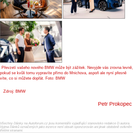
Převzetí vašeho nového BMW může být zážitek. Nevyjde vás zrovna levně,
pokud se kvůli tomu vypravíte přímo do Mnichova, aspoň ale nyní přesně
víte, co si můžete dopřát. Foto: BMW
Zdroj: BMW
Petr Prokopec
Všechny články na Autoforum.cz jsou komentáře vyjadřující stanovisko redakce či autora.
Vyjma článků označených jako inzerce není obsah sponzorován ani jinak obdobně ovlivněn
třetími stranami.