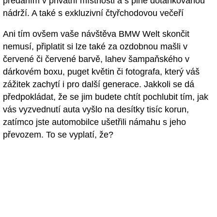
předáním v privátní místnosti a s plně dotankovanou
nádrží. A také s exkluzivní čtyřchodovou večeří
Ani tím ovšem vaše návštěva BMW Welt skončit
nemusí, připlatit si lze také za ozdobnou mašli v
červené či červené barvě, lahev šampaňského v
dárkovém boxu, puget květin či fotografa, který váš
zážitek zachytí i pro další generace. Jakkoli se dá
předpokládat, že se jim budete chtít pochlubit tím, jak
vás vyzvednutí auta vyšlo na desítky tisíc korun,
zatímco jste automobilce ušetřili námahu s jeho
převozem. To se vyplatí, že?