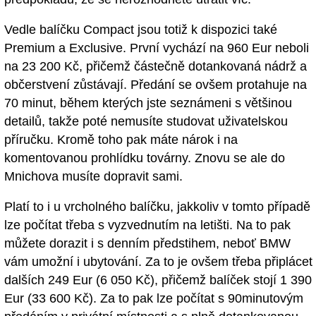
Vedle balíčku Compact jsou totiž k dispozici také
Premium a Exclusive. První vychází na 960 Eur neboli
na 23 200 Kč, přičemž částečně dotankovaná nádrž a
občerstvení zůstávají. Předání se ovšem protahuje na
70 minut, během kterých jste seznámeni s většinou
detailů, takže poté nemusíte studovat uživatelskou
příručku. Kromě toho pak máte nárok i na
komentovanou prohlídku továrny. Znovu se ale do
Mnichova musíte dopravit sami.
Platí to i u vrcholného balíčku, jakkoliv v tomto případě
lze počítat třeba s vyzvednutím na letišti. Na to pak
můžete dorazit i s denním předstihem, neboť BMW
vám umožní i ubytování. Za to je ovšem třeba připlácet
dalších 249 Eur (6 050 Kč), přičemž balíček stojí 1 390
Eur (33 600 Kč). Za to pak lze počítat s 90minutovým