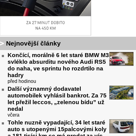
Nejnovější články
Končící, morálně 6 let staré BMW M3
svléklo absurditu nového Audi RS5
do naha, ve sprintu ho rozdrtilo na
hadry
před hodinou
Další významný dodavatel
automobilek vyhlásil bankrot. Za 75
let přežil leccos, „zelenou bídu” už
nedal
včera
Tohle nuzně vypadající, 34 let staré
auto s utopenými 15palcovými koly
a 181 tisíci km se má prodat za víc