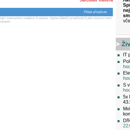
Spi
nej
Přidat příspěvek
sm
jící stanovisko redakce či autora. Vyjma článků označených jako inzerce není
vče
tranami.
Ži
IT 
Pol
ho
Ele
ho
S v
ho
5x 
43.
Mob
ko
Dří
22: