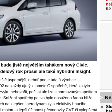
ne
6.8
bude jistě největším tahákem nový Civic.
elový rok prošel ale také hybridní Insight.
eště úspornější, neboť podle údajů výrobce
na každý ujetý kilometr. O spotřebě, která za tyto
zvyku nehovořit, počítat ale lze s normovaným apetitem
Ne
km. Snížení spotřeby paliva bylo dosaženo řadou blíže
h na zlepšení aerodynamiky a efektivity hnacího
St
ení motoru a lepší účinnost převodovky CVT či vylepšená
bat