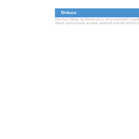
Diskuze
Všechny články na Autoforum.cz jsou komentáře vyjadřu
obsah sponzorován ani jinak obdobně ovlivněn třetími s