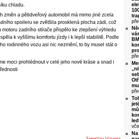
ele
íku chladu.
100
h změn a pětidveřový automobil má mimo jiné zcela
tra
pře
dního spoileru se zvětšila prosklená plocha zádi, což
Ně
 motoru zadního stírače přispělo ke zlepšení výhledu
vás
ěla k vyššímu komfortu jízdy i k lepší stabilitě. Podle
BM
ho rodinného vozu asi nic nezmění, to by musel stát o
kor
pr
pře
me moci prohlédnout v celé jeho nové kráse a snad i
Me
„ni
řednosti
seb
Ot
mu
pře
To
jet
můž
kor
le
vče
Na
nas
Jaroslav Vavera