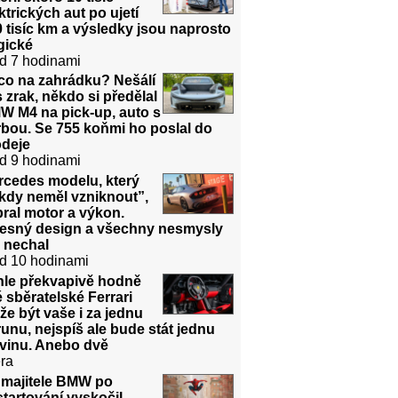
ktrických aut po ujetí
 tisíc km a výsledky jsou naprosto
gické
d 7 hodinami
co na zahrádku? Nešálí
 zrak, někdo si předělal
W M4 na pick-up, auto s
bou. Se 755 koňmi ho poslal do
odeje
d 9 hodinami
rcedes modelu, který
kdy neměl vzniknout”,
ral motor a výkon.
řesný design a všechny nesmysly
 nechal
d 10 hodinami
hle překvapivě hodně
é sběratelské Ferrari
e být vaše i za jednu
unu, nejspíš ale bude stát jednu
dvinu. Anebo dvě
ra
 majitele BMW po
tartování vyskočil