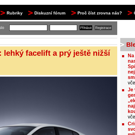
Rubriky
Diskuzní fórum
Proč číst zrovna nás?
slo
Bl
lehký facelift a prý ještě nižší
Na
nas
Spi
nej
sm
vče
Je 
gen
„el
na
kou
vče
Cri
svo
mil