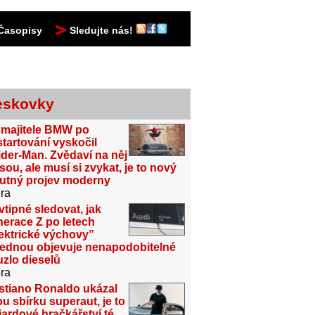
Časopisy
Sledujte nás!
eskovky
 majitele BMW po
tartování vyskočil
der-Man. Zvědaví na něj
sou, ale musí si zvykat, je to nový
utný projev moderny
ra
vtipné sledovat, jak
erace Z po letech
ektrické výchovy”
jednou objevuje nenapodobitelné
zlo dieselů
ra
stiano Ronaldo ukázal
u sbírku superaut, je to
iardové hračkářství té