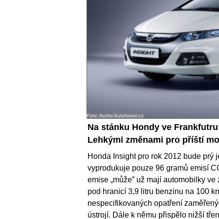
Foto: Archiv Autoforum.cz
Na stánku Hondy ve Frankfutru 
Lehkými změnami pro příští mod
Honda Insight pro rok 2012 bude prý j
vyprodukuje pouze 96 gramů emisí CO2 
emise „může” už mají automobilky ve 
pod hranicí 3,9 litru benzinu na 100 
nespecifikovaných opatření zaměřenýc
ústrojí. Dále k němu přispělo nižší tř