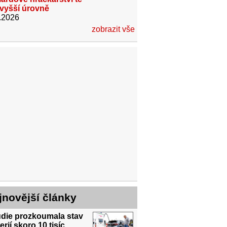
jvyšší úrovně
.2026
zobrazit vše
jnovější články
udie prozkoumala stav
erií skoro 10 tisíc