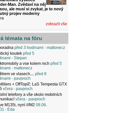
der-Man. Zvědaví na něj
sou, ale musí si zvykat, je to nový
utný projev moderny
ra
zobrazit vše
vá témata na fóru
poradna
před 3 hodinami
- mattonecz
itický koutek
před 5
dinami
- Stepan
ktromobily a vse kolem nich
před 5
dinami
- mattonecz
ětrem ve vlasech....
před 8
dinami
- pavproch
Millers + OffTopíč: LaS Tempesta GTX
5
včera
- pavproch
ilní telefony a vše okolo mobilních
munikací
včera
- pavproch
ve M135i, nyní ///M2
08.06.
01
- Eda