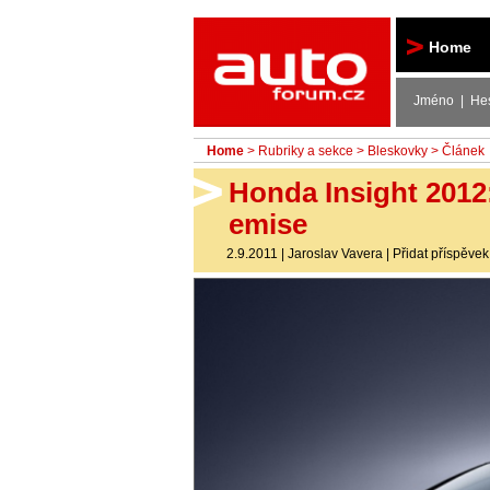
Autoforum
Home
Jméno | He
Home
>
Rubriky a sekce
>
Bleskovky
> Článek
Honda Insight 2012: 
emise
2.9.2011
|
Jaroslav Vavera
|
Přidat příspěvek