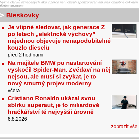
Vyjma článků označených jako inzerce není obsah sponzorován ani jinak obdobně ovlivněn
třetími stranami.
Bleskovky
Je vtipné sledovat, jak generace Z
po letech „elektrické výchovy”
najednou objevuje nenapodobitelné
kouzlo dieselů
před 2 hodinami
Na majitele BMW po nastartování
vyskočil Spider-Man. Zvědaví na něj
nejsou, ale musí si zvykat, je to
nový smutný projev moderny
včera
Cristiano Ronaldo ukázal svou
sbírku superaut, je to miliardové
hračkářství té nejvyšší úrovně
6.8.2026
zobrazit vše