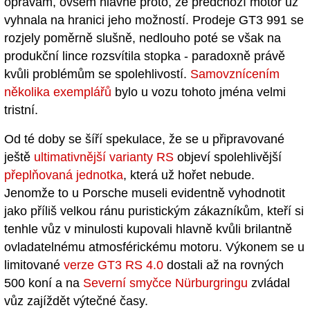
opravám, ovšem hlavně proto, že předchozí motor už
vyhnala na hranici jeho možností. Prodeje GT3 991 se
rozjely poměrně slušně, nedlouho poté se však na
produkční lince rozsvítila stopka - paradoxně právě
kvůli problémům se spolehlivostí.
Samovznícením
několika exemplářů
bylo u vozu tohoto jména velmi
tristní.
Od té doby se šíří spekulace, že se u připravované
ještě
ultimativnější varianty RS
objeví spolehlivější
přeplňovaná jednotka
, která už hořet nebude.
Jenomže to u Porsche museli evidentně vyhodnotit
jako příliš velkou ránu puristickým zákazníkům, kteří si
tenhle vůz v minulosti kupovali hlavně kvůli brilantně
ovladatelnému atmosférickému motoru. Výkonem se u
limitované
verze GT3 RS 4.0
dostali až na rovných
500 koní a na
Severní smyčce
Nürburgringu
zvládal
vůz zajíždět výtečné časy.