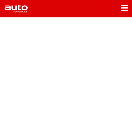
Menu
Home
Rubriky
- Testy aut
- Jízdní dojmy a další testy
- Bleskovky
- Představení
- Fascinace a historie
- Život řidiče
- Tuning
- Technika
- Zajímavosti