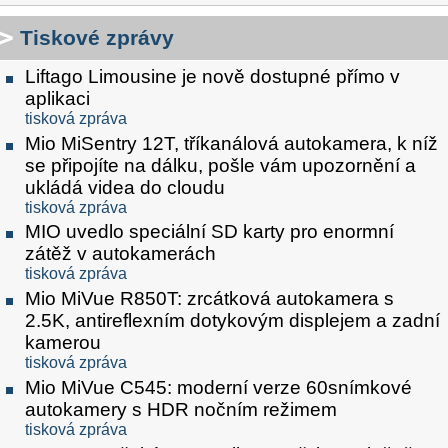
Tiskové zprávy
Liftago Limousine je nově dostupné přímo v
aplikaci
tisková zpráva
Mio MiSentry 12T, tříkanálová autokamera, k níž
se připojíte na dálku, pošle vám upozornění a
ukládá videa do cloudu
tisková zpráva
MIO uvedlo speciální SD karty pro enormní
zátěž v autokamerách
tisková zpráva
Mio MiVue R850T: zrcátková autokamera s
2.5K, antireflexním dotykovým displejem a zadní
kamerou
tisková zpráva
Mio MiVue C545: moderní verze 60snímkové
autokamery s HDR nočním režimem
tisková zpráva