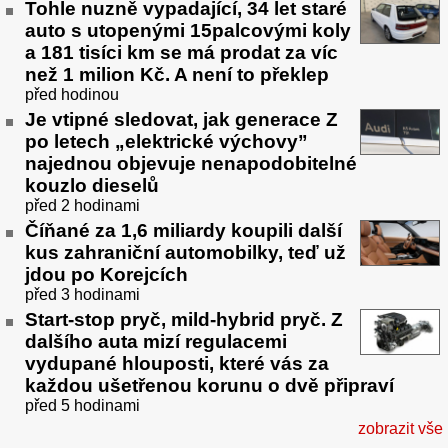
Tohle nuzně vypadající, 34 let staré
auto s utopenými 15palcovými koly
a 181 tisíci km se má prodat za víc
než 1 milion Kč. A není to překlep
před hodinou
Je vtipné sledovat, jak generace Z
po letech „elektrické výchovy”
najednou objevuje nenapodobitelné
kouzlo dieselů
před 2 hodinami
Číňané za 1,6 miliardy koupili další
kus zahraniční automobilky, teď už
jdou po Korejcích
před 3 hodinami
Start-stop pryč, mild-hybrid pryč. Z
dalšího auta mizí regulacemi
vydupané hlouposti, které vás za
každou ušetřenou korunu o dvě připraví
před 5 hodinami
zobrazit vše