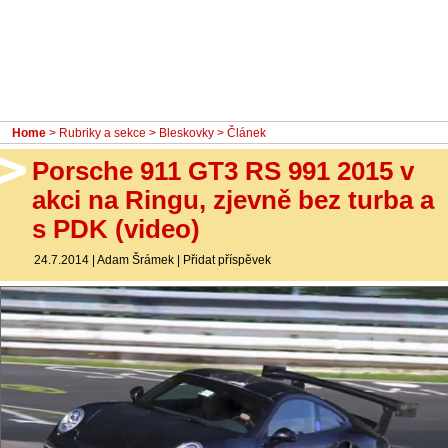
- Ostatní
Diskuzní fórum
Sledujte nás!
Home
>
Rubriky a sekce
>
Bleskovky
> Článek
Porsche 911 GT3 RS 991 2015 v
akci na Ringu, zjevně bez turba a
s PDK (video)
24.7.2014
|
Adam Šrámek
|
Přidat příspěvek