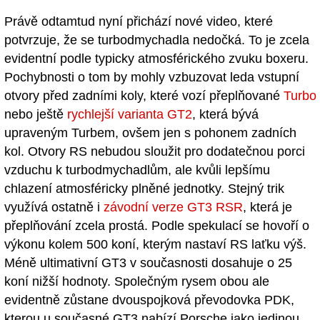
Právě odtamtud nyní přichází nové video, které
potvrzuje, že se turbodmychadla nedočká. To je zcela
evidentní podle typicky atmosférického zvuku boxeru.
Pochybnosti o tom by mohly vzbuzovat leda vstupní
otvory před zadními koly, které vozí přeplňované
Turbo
nebo ještě
rychlejší varianta GT2
, která bývá
upraveným Turbem, ovšem jen s pohonem zadních
kol. Otvory RS nebudou sloužit pro dodatečnou porci
vzduchu k turbodmychadlům, ale kvůli lepšímu
chlazení atmosféricky plněné jednotky. Stejný trik
využívá ostatně i
závodní verze GT3 RSR
, která je
přeplňování zcela prostá. Podle spekulací se hovoří o
výkonu kolem 500 koní, kterým nastaví RS laťku výš.
Méně ultimativní GT3 v současnosti dosahuje o 25
koní nižší hodnoty. Společným rysem obou ale
evidentně zůstane dvouspojková převodovka PDK,
kterou u současné GT3 nabízí Porsche jako jedinou