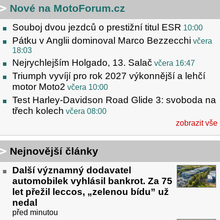
Nové na MotoForum.cz
Souboj dvou jezdců o prestižní titul ESR
10:00
Pátku v Anglii dominoval Marco Bezzecchi
včera
18:03
Nejrychlejším Holgado, 13. Salač
včera 16:47
Triumph vyvíjí pro rok 2027 výkonnější a lehčí
motor Moto2
včera 10:00
Test Harley-Davidson Road Glide 3: svoboda na
třech kolech
včera 08:00
zobrazit vše
Nejnovější články
Další významný dodavatel
automobilek vyhlásil bankrot. Za 75
let přežil leccos, „zelenou bídu” už
nedal
před minutou