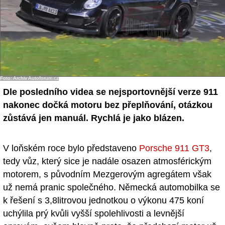
Foto: Archiv Autoforum.cz
Dle posledního videa se nejsportovnější verze 911
nakonec dočká motoru bez přeplňování, otázkou
zůstává jen manuál. Rychlá je jako blázen.
V loňském roce bylo představeno
Porsche 911 GT3
,
tedy vůz, který sice je nadále osazen atmosférickým
motorem, s původním Mezgerovým agregátem však
už nemá pranic společného. Německá automobilka se
k řešení s 3,8litrovou jednotkou o výkonu 475 koní
uchýlila prý kvůli vyšší spolehlivosti a levnější