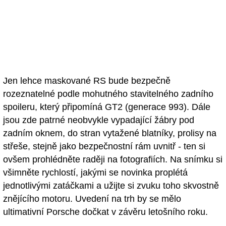
Jen lehce maskované RS bude bezpečně
rozeznatelné podle mohutného stavitelného zadního
spoileru, který připomíná GT2 (generace 993). Dále
jsou zde patrné neobvykle vypadající žábry pod
zadním oknem, do stran vytažené blatníky, prolisy na
střeše, stejně jako bezpečnostní rám uvnitř - ten si
ovšem prohlédněte raději na fotografiích. Na snímku si
všimněte rychlostí, jakými se novinka proplétá
jednotlivými zatáčkami a užijte si zvuku toho skvostně
znějícího motoru. Uvedení na trh by se mělo
ultimativní Porsche dočkat v závěru letošního roku.