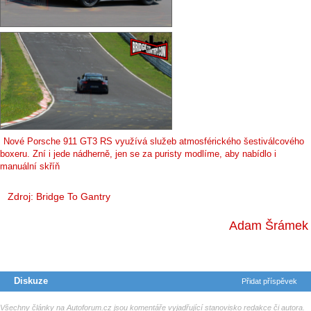
Nové Porsche 911 GT3 RS využívá služeb atmosférického šestiválcového
boxeru. Zní i jede nádherně, jen se za puristy modlíme, aby nabídlo i
manuální skříň
Zdroj:
Bridge To Gantry
Adam Šrámek
Diskuze
Přidat příspěvek
Všechny články na Autoforum.cz jsou komentáře vyjadřující stanovisko redakce či autora.