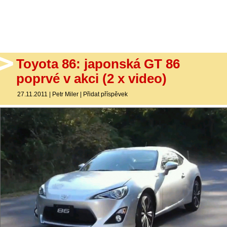
- Ostatní
Diskuzní fórum
Sledujte nás!
Toyota 86: japonská GT 86
poprvé v akci (2 x video)
27.11.2011
|
Petr Miler
|
Přidat příspěvek