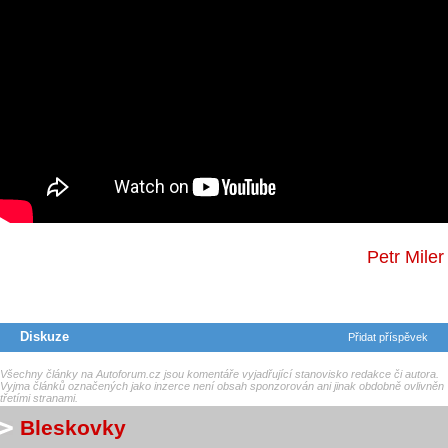
Petr Miler
Diskuze
Přidat příspěvek
Všechny články na Autoforum.cz jsou komentáře vyjadřující stanovisko redakce či autora.
Vyjma článků označených jako inzerce není obsah sponzorován ani jinak obdobně ovlivněn
třetími stranami.
Bleskovky