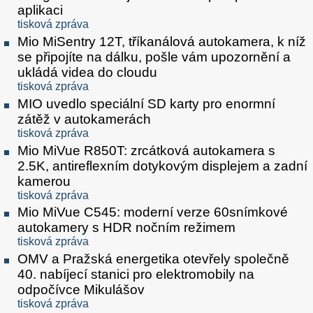
aplikaci
tisková zpráva
Mio MiSentry 12T, tříkanálová autokamera, k níž
se připojíte na dálku, pošle vám upozornění a
ukládá videa do cloudu
tisková zpráva
MIO uvedlo speciální SD karty pro enormní
zátěž v autokamerách
tisková zpráva
Mio MiVue R850T: zrcátková autokamera s
2.5K, antireflexním dotykovým displejem a zadní
kamerou
tisková zpráva
Mio MiVue C545: moderní verze 60snímkové
autokamery s HDR nočním režimem
tisková zpráva
OMV a Pražská energetika otevřely společně
40. nabíjecí stanici pro elektromobily na
odpočívce Mikulášov
tisková zpráva