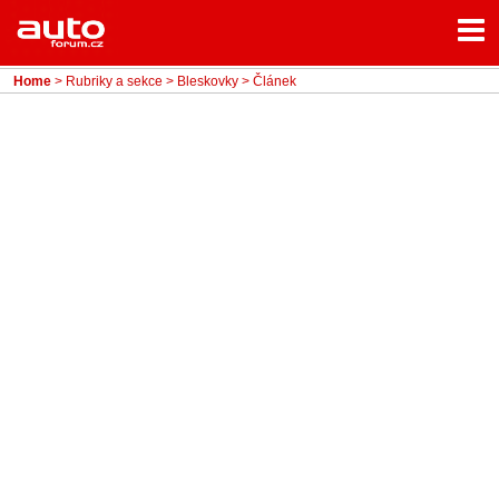
Menu
Home
Rubriky
Home
>
Rubriky a sekce
>
Bleskovky
> Článek
- Testy aut
- Jízdní dojmy a další testy
- Bleskovky
- Představení
- Fascinace a historie
- Život řidiče
- Tuning
- Technika
- Zajímavosti