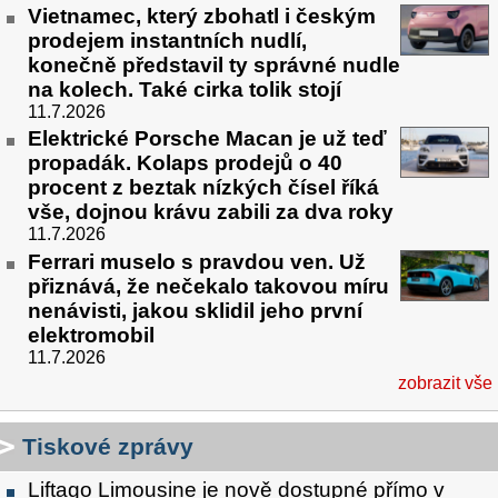
Vietnamec, který zbohatl i českým
prodejem instantních nudlí,
konečně představil ty správné nudle
na kolech. Také cirka tolik stojí
11.7.2026
Elektrické Porsche Macan je už teď
propadák. Kolaps prodejů o 40
procent z beztak nízkých čísel říká
vše, dojnou krávu zabili za dva roky
11.7.2026
Ferrari muselo s pravdou ven. Už
přiznává, že nečekalo takovou míru
nenávisti, jakou sklidil jeho první
elektromobil
11.7.2026
zobrazit vše
Tiskové zprávy
Liftago Limousine je nově dostupné přímo v