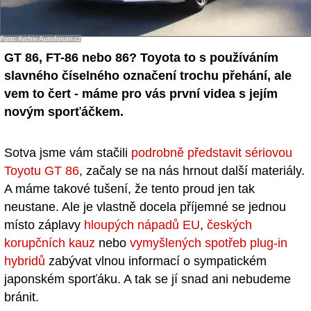
Foto: Archiv Autoforum.cz
GT 86, FT-86 nebo 86? Toyota to s používáním
slavného číselného označení trochu přehání, ale
vem to čert - máme pro vás první videa s jejím
novým sporťáčkem.
Sotva jsme vám stačili
podrobně představit sériovou
Toyotu GT 86
, začaly se na nás hrnout další materiály.
A máme takové tušení, že tento proud jen tak
neustane. Ale je vlastně docela příjemné se jednou
místo záplavy
hloupých nápadů EU
,
českých
korupčních kauz
nebo
vymyšlených spotřeb plug-in
hybridů
zabývat vlnou informací o sympatickém
japonském sporťáku. A tak se jí snad ani nebudeme
bránit.