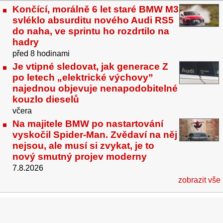
Končící, morálně 6 let staré BMW M3
svléklo absurditu nového Audi RS5
do naha, ve sprintu ho rozdrtilo na
hadry
před 8 hodinami
Je vtipné sledovat, jak generace Z
po letech „elektrické výchovy”
najednou objevuje nenapodobitelné
kouzlo dieselů
včera
Na majitele BMW po nastartování
vyskočil Spider-Man. Zvědaví na něj
nejsou, ale musí si zvykat, je to
nový smutný projev moderny
7.8.2026
zobrazit vše