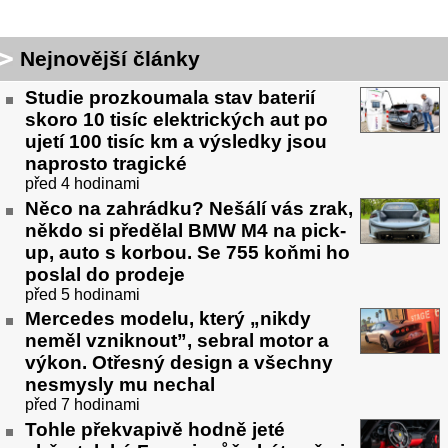
Nejnovější články
Studie prozkoumala stav baterií
skoro 10 tisíc elektrických aut po
ujetí 100 tisíc km a výsledky jsou
naprosto tragické
před 4 hodinami
Něco na zahrádku? Nešálí vás zrak,
někdo si předělal BMW M4 na pick-
up, auto s korbou. Se 755 koňmi ho
poslal do prodeje
před 5 hodinami
Mercedes modelu, který „nikdy
neměl vzniknout”, sebral motor a
výkon. Otřesný design a všechny
nesmysly mu nechal
před 7 hodinami
Tohle překvapivě hodně jeté