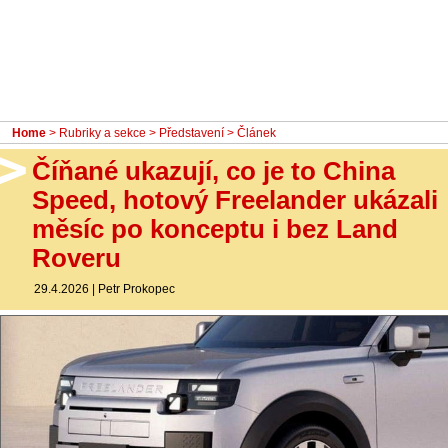
- Ostatní
Diskuzní fórum
Sledujte nás!
Home
>
Rubriky a sekce
>
Představení
> Článek
Číňané ukazují, co je to China
Speed, hotový Freelander ukázali
měsíc po konceptu i bez Land
Roveru
29.4.2026
|
Petr Prokopec