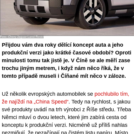
Foto: Chery Jaguar Land Rover
Přijdou vám dva roky dělící koncept auta a jeho
produkční verzi jako krátké časové období? Oproti
minulosti tomu tak jistě je. V Číně se ale měří zase
trochu jiným metrem, i když nám něco říká, že v
tomto případě museli i Číňané mít něco v záloze.
Už několik evropských automobilek se
pochlubilo tím,
že najíždí na „China Speed“
. Tedy na rychlost, s jakou
své produkty uvádí na trh výrobci z Říše středu. Třeba
Němci mluví o dvou letech, které jim zabírá cesta od
konceptu k produkční verzi. Nicméně už příliš nahlas
nezmiňují, že nezačínají na čistém listu papíru. Místo