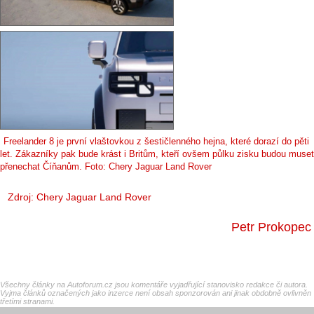
Freelander 8 je první vlaštovkou z šestičlenného hejna, které dorazí do pěti
let. Zákazníky pak bude krást i Britům, kteří ovšem půlku zisku budou muset
přenechat Číňanům. Foto: Chery Jaguar Land Rover
Zdroj: Chery Jaguar Land Rover
Petr Prokopec
Všechny články na Autoforum.cz jsou komentáře vyjadřující stanovisko redakce či autora.
Vyjma článků označených jako inzerce není obsah sponzorován ani jinak obdobně ovlivněn
třetími stranami.