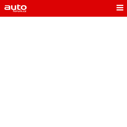
Menu
Home
Rubriky
- Testy aut
- Jízdní dojmy a další testy
- Bleskovky
- Představení
- Fascinace a historie
- Život řidiče
- Tuning
- Technika
- Zajímavosti