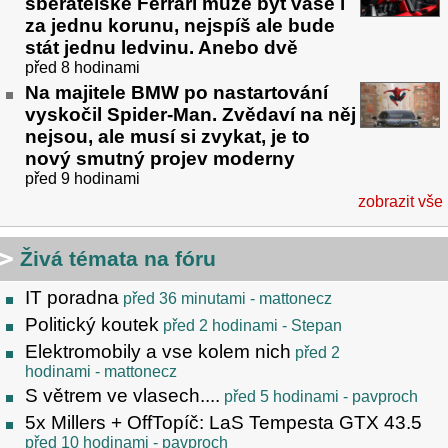
sběratelské Ferrari může být vaše i
za jednu korunu, nejspíš ale bude
stát jednu ledvinu. Anebo dvě
před 8 hodinami
Na majitele BMW po nastartování
vyskočil Spider-Man. Zvědaví na něj
nejsou, ale musí si zvykat, je to
nový smutný projev moderny
před 9 hodinami
zobrazit vše
Živá témata na fóru
IT poradna
před 36 minutami
- mattonecz
Politický koutek
před 2 hodinami
- Stepan
Elektromobily a vse kolem nich
před 2
hodinami
- mattonecz
S větrem ve vlasech....
před 5 hodinami
- pavproch
5x Millers + OffTopíč: LaS Tempesta GTX 43.5
před 10 hodinami
- pavproch