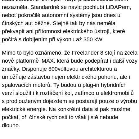
nezazněla. Standardně se navíc pochlubí LiDARem,
neboť pokročilé autonomní systémy jsou dnes u
čínských aut běžné. Stejně tak by nás neměla
překvapit ani přítomnost elektrického ústrojí, které
počítá s dobíjením při výkonu až 350 kW.
Mimo to bylo oznámeno, že Freelander 8 stojí na zcela
nové platformě iMAX, která bude podepírat i další vozy
značky. Disponuje 800voltovou architekturou a
umožňuje zástavbu nejen elektrického pohonu, ale i
spalovacích motorů. Ty budou u plug-in hybridních
verzí sloužit i k roztáčení kol, zatímco u elektromobilů
s prodlouženým dojezdem se postarají pouze o výrobu
elektrické energie. Na konkrétní data si pak musíme
počkat, při čínské rychlosti to však jistě nebude
dlouho.