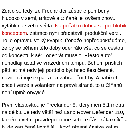
Zdálo se tedy, že Freelander zůstane pohřbený
hluboko v zemi, Britové a Číňané jej ovšem znovu
vytáhli na světlo světa.
Na počátku dubna se pochlubili
konceptem
, zatímco nyní představili produkční verzi.
To je opravdu velký kvapík, třebaže nepředpokládáme,
že by se během této doby odehrálo vše, co se cestou
od konceptu k sérii odehrát muselo. Přesto autoři
nehodlají ustat ve vražedném tempu. Během příštích
pěti let má tedy její portfolio být hned šestičlenné,
navíc plánuje expanzi na zahraniční trhy. A nabízet
chce i verze s volantem na pravé straně, to u Číňanů
není úplně obvyklé.
První vlaštovkou je Freelander 8, který měří 5,1 metru
na délku. Je tedy větší než Land Rover Defender 110,
kterému velmi pravděpodobně sebere část zákazníků -
bude zaručeně levnější, i když přesná částka zatím