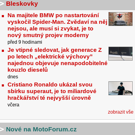
Bleskovky
Na majitele BMW po nastartování
vyskočil Spider-Man. Zvědaví na něj
nejsou, ale musí si zvykat, je to
nový smutný projev moderny
před 9 hodinami
Je vtipné sledovat, jak generace Z
po letech „elektrické výchovy”
najednou objevuje nenapodobitelné
kouzlo dieselů
dnes
Cristiano Ronaldo ukázal svou
sbírku superaut, je to miliardové
hračkářství té nejvyšší úrovně
včera
zobrazit vše
Nové na MotoForum.cz