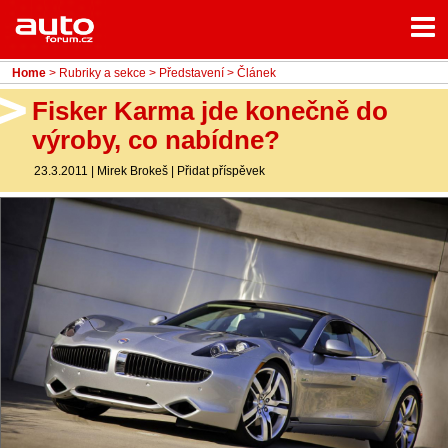
Menu
Home
Rubriky
Home
>
Rubriky a sekce
>
Představení
> Článek
- Testy aut
Fisker Karma jde konečně do
výroby, co nabídne?
- Jízdní dojmy a další testy
23.3.2011
|
Mirek Brokeš
|
Přidat příspěvek
- Bleskovky
- Představení
- Fascinace a historie
- Život řidiče
- Tuning
- Technika
- Zajímavosti