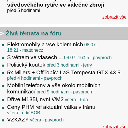
středověkého rytíře ve válečné zbroji
před 5 hodinami
zobrazit vše
Živá témata na fóru
Elektromobily a vse kolem nich
08.07.
18:21
- mattonecz
S větrem ve vlasech....
08.07. 16:55
- pavproch
Politický koutek
před 3 hodinami
- jerry
5x Millers + OffTopíč: LaS Tempesta GTX 43.5
před 4 hodinami
- pavproch
Mobilní telefony a vše okolo mobilních
komunikací
před 9 hodinami
- pavproch
Dříve M135i, nyní ///M2
včera
- Eda
Ceny PHM ref aktuální válka v Iránu
včera
- řidičBOB
VZKAZY
včera
- pavproch
zobrazit vše