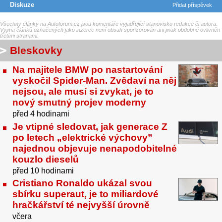
Diskuze
Přidat příspěvek
Všechny články na Autoforum.cz jsou komentáře vyjadřující stanovisko redakce či autora.
Vyjma článků označených jako inzerce není obsah sponzorován ani jinak obdobně ovlivněn
třetími stranami.
Bleskovky
Na majitele BMW po nastartování
vyskočil Spider-Man. Zvědaví na něj
nejsou, ale musí si zvykat, je to
nový smutný projev moderny
před 4 hodinami
Je vtipné sledovat, jak generace Z
po letech „elektrické výchovy”
najednou objevuje nenapodobitelné
kouzlo dieselů
před 10 hodinami
Cristiano Ronaldo ukázal svou
sbírku superaut, je to miliardové
hračkářství té nejvyšší úrovně
včera