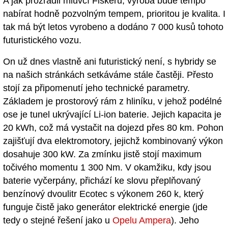
A jak prozradil mluvčí Fiskeru, výroba bude tempo
nabírat hodně pozvolným tempem, prioritou je kvalita. I
tak má být letos vyrobeno a dodáno 7 000 kusů tohoto
futuristického vozu.
On už dnes vlastně ani futuristický není, s hybridy se
na našich stránkách setkáváme stále častěji. Přesto
stojí za připomenutí jeho technické parametry.
Základem je prostorový rám z hliníku, v jehož podélné
ose je tunel ukrývající Li-ion baterie. Jejich kapacita je
20 kWh, což má vystačit na dojezd přes 80 km. Pohon
zajišťují dva elektromotory, jejichž kombinovaný výkon
dosahuje 300 kW. Za zmínku jistě stojí maximum
točivého momentu 1 300 Nm. V okamžiku, kdy jsou
baterie vyčerpány, přichází ke slovu přeplňovaný
benzínový dvoulitr Ecotec s výkonem 260 k, který
funguje čistě jako generátor elektrické energie (jde
tedy o stejné řešení jako u
Opelu Ampera
). Jeho