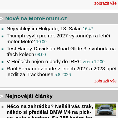
zobrazit vše
Nové na MotoForum.cz
Nejrychlejším Holgado, 13. Salač
16:47
Triumph vyvíjí pro rok 2027 výkonnější a lehčí
motor Moto2
10:00
Test Harley-Davidson Road Glide 3: svoboda na
třech kolech
08:00
V Hořicích nejen o body do IRRC
včera 12:00
Raúl Fernández bude v letech 2027 a 2028 opět
jezdit za Trackhouse
5.8.2026
zobrazit vše
Nejnovější články
Něco na zahrádku? Nešálí vás zrak,
někdo si předělal BMW M4 na pick-
up, auto s korbou. Se 755 koňmi ho