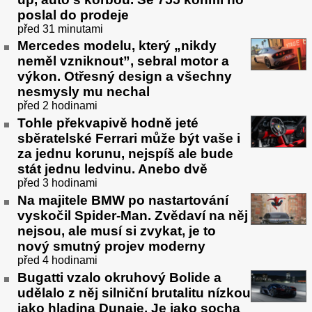
poslal do prodeje
před 31 minutami
Mercedes modelu, který „nikdy
neměl vzniknout”, sebral motor a
výkon. Otřesný design a všechny
nesmysly mu nechal
před 2 hodinami
Tohle překvapivě hodně jeté
sběratelské Ferrari může být vaše i
za jednu korunu, nejspíš ale bude
stát jednu ledvinu. Anebo dvě
před 3 hodinami
Na majitele BMW po nastartování
vyskočil Spider-Man. Zvědaví na něj
nejsou, ale musí si zvykat, je to
nový smutný projev moderny
před 4 hodinami
Bugatti vzalo okruhový Bolide a
udělalo z něj silniční brutalitu nízkou
jako hladina Dunaje. Je jako socha