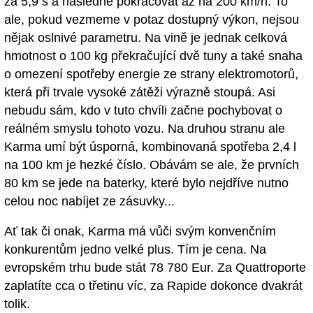
za 5,9 s a následně pokračovat až na 200 km/h. To
ale, pokud vezmeme v potaz dostupný výkon, nejsou
nějak oslnivé parametru. Na vině je jednak celková
hmotnost o 100 kg překračující dvě tuny a také snaha
o omezení spotřeby energie ze strany elektromotorů,
která při trvale vysoké zátěži výrazně stoupá. Asi
nebudu sám, kdo v tuto chvíli začne pochybovat o
reálném smyslu tohoto vozu. Na druhou stranu ale
Karma umí být úsporná, kombinovaná spotřeba 2,4 l
na 100 km je hezké číslo. Obávám se ale, že prvních
80 km se jede na baterky, které bylo nejdříve nutno
celou noc nabíjet ze zásuvky...
Ať tak či onak, Karma má vůči svým konvenčním
konkurentům jedno velké plus. Tím je cena. Na
evropském trhu bude stát 78 780 Eur. Za Quattroporte
zaplatíte cca o třetinu víc, za Rapide dokonce dvakrát
tolik.