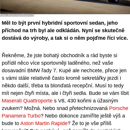
- Ostatní
Foto: Archiv Autoforum.cz
Diskuzní fórum
Měl to být první hybridní sportovní sedan, jeho
příchod na trh byl ale odkládán. Nyní se skutečně
Sledujte nás!
dostává do výroby, a tak si o něm pojďme říci více.
Řekněme, že jste bohatý obchodník a rád byste si
pořídil něco více sportovněji laděného, než vaše
dosavadní BMW řady 7. Kupé ale nechcete, přece jen
s vámi stále relativně často kromě sekretářky jezdí i
někdo další, třeba ta blonďatá recepční. Musí to tedy
mít nejen čtyři místa, ale i čtyři sedla. Bude se vám líbit
Maserati Quattroporte
s V8, 430 koňmi a úžasným
zvukem? Možná. Nebo snad přetechnizovaná
Porsche
Panamera Turbo
? Nebo dokonce zamíříte ještě výš a
bude to
Aston Martin Rapide
? Že to je vše příliš