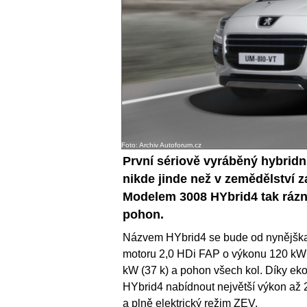
Foto: Archiv Autoforum.cz
První sériově vyráběný hybridn
nikde jinde než v zemědělství z
Modelem 3008 HYbrid4 tak rázně
pohon.
Názvem HYbrid4 se bude od nynějška
motoru 2,0 HDi FAP o výkonu 120 kW 
kW (37 k) a pohon všech kol. Díky e
HYbrid4 nabídnout největší výkon až 
a plně elektrický režim ZEV.