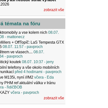
.2026
zobrazit vše
vá témata na fóru
ktromobily a vse kolem nich
08.07.
08
- mattonecz
Millers + OffTopíč: LaS Tempesta GTX
5
08.07. 11:57
- pavproch
ětrem ve vlasech....
08.07.
34
- pavproch
itický koutek
08.07. 10:37
- jerry
ilní telefony a vše okolo mobilních
munikací
před 4 hodinami
- pavproch
ve M135i, nyní ///M2
včera
- Eda
y PHM ref aktuální válka v Iránu
ra
- řidičBOB
KAZY
včera
- pavproch
zobrazit vše