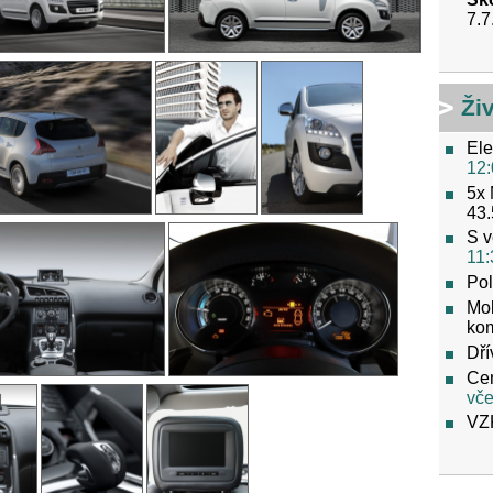
7.7
Ži
Ele
12:
5x 
43.
S v
11:
Pol
Mob
ko
Dří
Cen
vče
VZ