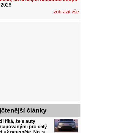
.2026
zobrazit vše
jčtenější články
i říká, že s auty
ncipovanými pro celý
t už neuspěje. No, s