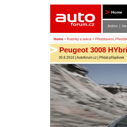
Autoforum
Home
Jméno | He
Home
>
Rubriky a sekce
>
Představení
,
Předst
Peugeot 3008 HYbri
30.8.2010
|
Autoforum.cz
|
Přidat příspěvek