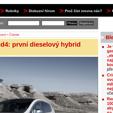
Rubriky
Diskuzní fórum
Proč číst zrovna nás?
slo
avení
> Článek
Bl
d4: první dieselový hybrid
Je 
gen
„el
na
kou
pře
Cri
svo
mil
ne
vče
Re
100
aby
na 