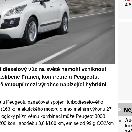
4.8
í dieselový vůz na světě nemohl vzniknout
aslíbené Francii, konkrétně u Peugeotu.
 vstoupí mezi výrobce nabízející hybridní
 u Peugeotu označovat spojení turbodieselového
Ne
(163 k), elektrického motoru o maximálním výkonu 27
kologicky příznivému kombinaci může Peugeot 3008
Aud
200 koní, spotřebu 3,8 l/100 km, emise od 99 g CO2/km
ko
svě