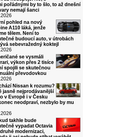
i pořádnými by to šlo, to až dnešní
ary nemají šanci
.2026
vní pohled na nový
ine A110 láká, jenže
me tělem. Není to
utečné budoucí auto, v útrobách
ývá sebevražedný koktejl
.2026
eričané se vysmáli
rari, výkon přes 2 tisíce
í spojili se skutečnou
nuální převodovkou
.2026
ichází Nissan k rozumu?
 jasně nejprodávanější
o v Evropě i v Česku
konec neodpraví, nezbylo by mu
.2026
kud takhle bude
utečně vypadat Octavia
 druhé modernizaci,
da ji asi nebude stíhat vyrábět