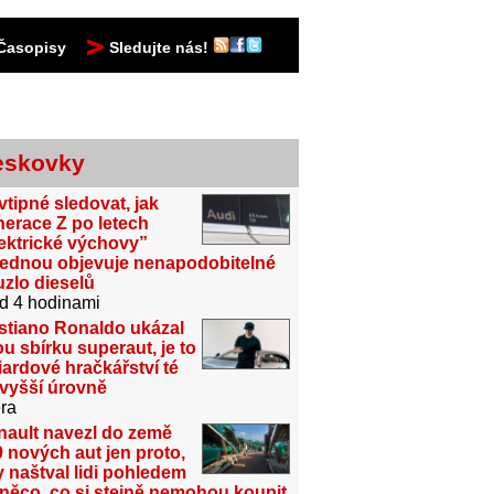
Časopisy
Sledujte nás!
eskovky
vtipné sledovat, jak
erace Z po letech
ektrické výchovy”
jednou objevuje nenapodobitelné
zlo dieselů
d 4 hodinami
stiano Ronaldo ukázal
u sbírku superaut, je to
iardové hračkářství té
jvyšší úrovně
ra
nault navezl do země
 nových aut jen proto,
 naštval lidi pohledem
něco, co si stejně nemohou koupit