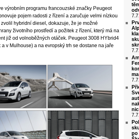
těm
ve výrobním programu francouzské značky Peugeot
odv
7.7
bnovuje pojem radosti z řízení a zaručuje velmi nízkou
Pr
zvolil hybridní diesel, dokazuje, že je možné
Alp
any životního prostředí a požitek z řízení, který má na
kla
nt již od volnoběžných otáček. Peugeot 3008 HYbrid4
sk
skr
 a v Mulhouse) a na evropský trh se dostane na jaře
7.7
Am
Fer
kon
ma
7.7
Př
Své
aut
na
nic
7.7
Po
sk
po
Ško