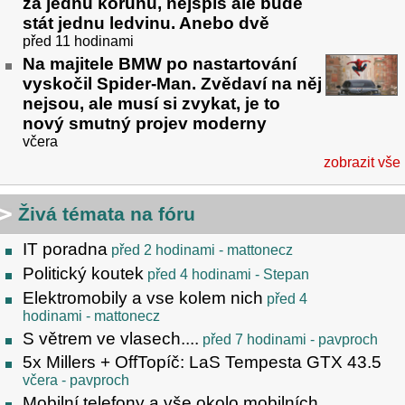
za jednu korunu, nejspíš ale bude
stát jednu ledvinu. Anebo dvě
před 11 hodinami
Na majitele BMW po nastartování
vyskočil Spider-Man. Zvědaví na něj
nejsou, ale musí si zvykat, je to
nový smutný projev moderny
včera
zobrazit vše
Živá témata na fóru
IT poradna
před 2 hodinami
- mattonecz
Politický koutek
před 4 hodinami
- Stepan
Elektromobily a vse kolem nich
před 4
hodinami
- mattonecz
S větrem ve vlasech....
před 7 hodinami
- pavproch
5x Millers + OffTopíč: LaS Tempesta GTX 43.5
včera
- pavproch
Mobilní telefony a vše okolo mobilních