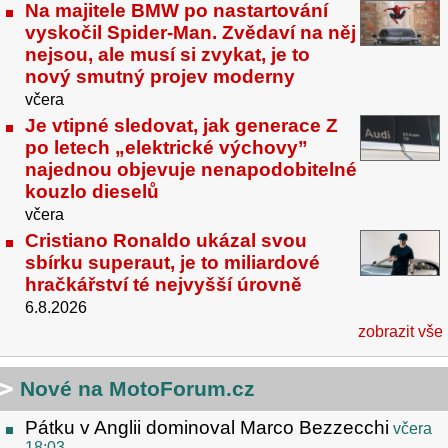
Na majitele BMW po nastartování
vyskočil Spider-Man. Zvědaví na něj
nejsou, ale musí si zvykat, je to
nový smutný projev moderny
včera
Je vtipné sledovat, jak generace Z
po letech „elektrické výchovy”
najednou objevuje nenapodobitelné
kouzlo dieselů
včera
Cristiano Ronaldo ukázal svou
sbírku superaut, je to miliardové
hračkářství té nejvyšší úrovně
6.8.2026
zobrazit vše
Nové na MotoForum.cz
Pátku v Anglii dominoval Marco Bezzecchi
včera
18:03