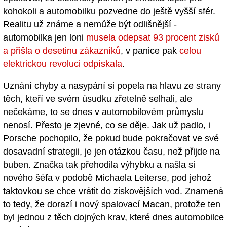
kohokoli a automobilku pozvedne do ještě vyšší sfér.
Realitu už známe a nemůže být odlišnější -
automobilka jen loni
musela odepsat 93 procent zisků
a přišla o desetinu zákazníků
, v panice pak
celou
elektrickou revoluci odpískala
.
Uznání chyby a nasypání si popela na hlavu ze strany
těch, kteří ve svém úsudku zřetelně selhali, ale
nečekáme, to se dnes v automobilovém průmyslu
nenosí. Přesto je zjevné, co se děje. Jak už padlo, i
Porsche pochopilo, že pokud bude pokračovat ve své
dosavadní strategii, je jen otázkou času, než přijde na
buben. Značka tak přehodila výhybku a našla si
nového šéfa v podobě Michaela Leiterse, pod jehož
taktovkou se chce vrátit do ziskovějších vod. Znamená
to tedy, že dorazí i nový spalovací Macan, protože ten
byl jednou z těch dojných krav, které dnes automobilce