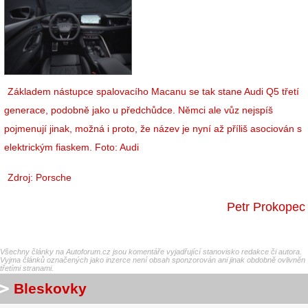
Základem nástupce spalovacího Macanu se tak stane Audi Q5 třetí
generace, podobně jako u předchůdce. Němci ale vůz nejspíš
pojmenují jinak, možná i proto, že název je nyní až příliš asociován s
elektrickým fiaskem. Foto: Audi
Zdroj: Porsche
Petr Prokopec
Všechny články na Autoforum.cz jsou komentáře vyjadřující stanovisko redakce či autora.
Vyjma článků označených jako inzerce není obsah sponzorován ani jinak obdobně ovlivněn
třetími stranami.
Bleskovky