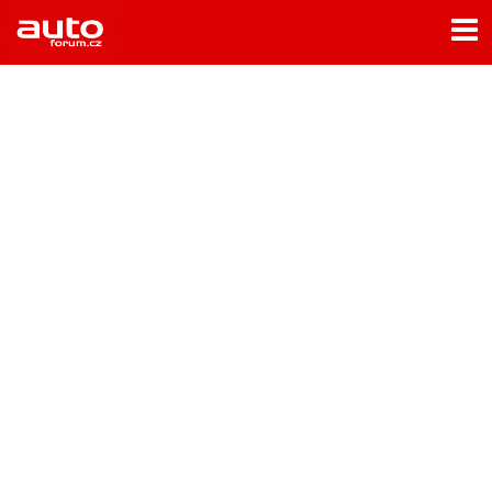
Menu
Home
Rubriky
- Testy aut
- Jízdní dojmy a další testy
- Bleskovky
- Představení
- Fascinace a historie
- Život řidiče
- Tuning
- Technika
- Zajímavosti