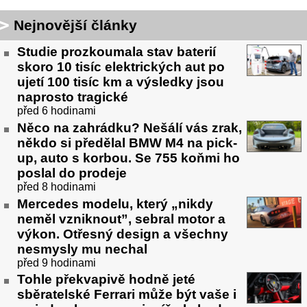
Nejnovější články
Studie prozkoumala stav baterií
skoro 10 tisíc elektrických aut po
ujetí 100 tisíc km a výsledky jsou
naprosto tragické
před 6 hodinami
Něco na zahrádku? Nešálí vás zrak,
někdo si předělal BMW M4 na pick-
up, auto s korbou. Se 755 koňmi ho
poslal do prodeje
před 8 hodinami
Mercedes modelu, který „nikdy
neměl vzniknout”, sebral motor a
výkon. Otřesný design a všechny
nesmysly mu nechal
před 9 hodinami
Tohle překvapivě hodně jeté
sběratelské Ferrari může být vaše i