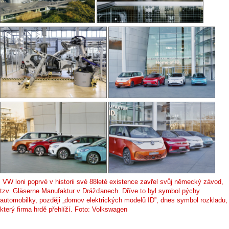
VW loni poprvé v historii své 88leté existence zavřel svůj německý závod,
tzv. Gläserne Manufaktur v Drážďanech. Dříve to byl symbol pýchy
automobilky, později „domov elektrických modelů ID”, dnes symbol rozkladu,
který firma hrdě přehlíží. Foto: Volkswagen