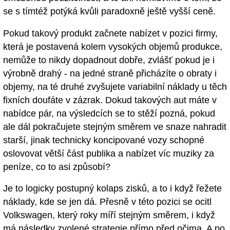
se s tímtéž potýká kvůli paradoxně ještě vyšší ceně.
Pokud takový produkt začnete nabízet v pozici firmy,
která je postavená kolem vysokých objemů produkce,
nemůže to nikdy dopadnout dobře, zvlášť pokud je i
výrobně drahý - na jedné straně přicházíte o obraty i
objemy, na té druhé zvyšujete variabilní náklady u těch
fixních doufáte v zázrak. Dokud takových aut máte v
nabídce pár, na výsledcích se to stěží pozná, pokud
ale dál pokračujete stejným směrem ve snaze nahradit
starší, jinak technicky koncipované vozy schopné
oslovovat větší část publika a nabízet víc muziky za
peníze, co to asi způsobí?
Je to logicky postupný kolaps zisků, a to i když řežete
náklady, kde se jen dá. Přesně v této pozici se ocitl
Volkswagen, který roky míří stejným směrem, i když
má následky zvolené strategie přímo před očima. A po