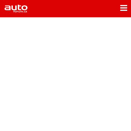
Menu
Home
Rubriky
- Testy aut
- Jízdní dojmy a další testy
- Bleskovky
- Představení
- Fascinace a historie
- Život řidiče
- Tuning
- Technika
- Zajímavosti