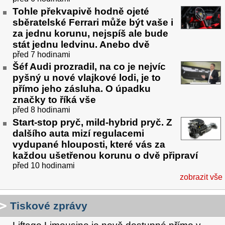
Tohle překvapivě hodně ojeté
sběratelské Ferrari může být vaše i
za jednu korunu, nejspíš ale bude
stát jednu ledvinu. Anebo dvě
před 7 hodinami
Šéf Audi prozradil, na co je nejvíc
pyšný u nové vlajkové lodi, je to
přímo jeho zásluha. O úpadku
značky to říká vše
před 8 hodinami
Start-stop pryč, mild-hybrid pryč. Z
dalšího auta mizí regulacemi
vydupané hlouposti, které vás za
každou ušetřenou korunu o dvě připraví
před 10 hodinami
zobrazit vše
Tiskové zprávy