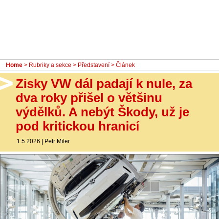
- Ostatní
Diskuzní fórum
Sledujte nás!
Home
>
Rubriky a sekce
>
Představení
> Článek
Zisky VW dál padají k nule, za
dva roky přišel o většinu
výdělků. A nebýt Škody, už je
pod kritickou hranicí
1.5.2026
|
Petr Miler