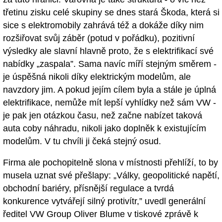
třetinu zisku celé skupiny se dnes stará Škoda, která si
sice s elektromobily zahrává též a dokáže díky nim
rozšiřovat svůj záběr (potud v pořádku), pozitivní
výsledky ale slavní hlavně proto, že s elektrifikací své
nabídky „zaspala”. Sama navíc míří stejným směrem -
je úspěšná nikoli díky elektrickým modelům, ale
navzdory jim. A pokud jejím cílem byla a stále je úplná
elektrifikace, nemůže mít lepší vyhlídky než sám VW -
je pak jen otázkou času, než začne nabízet taková
auta coby náhradu, nikoli jako doplněk k existujícím
modelům. V tu chvíli ji čeká stejný osud.
Firma ale pochopitelně slona v místnosti přehlíží, to by
musela uznat své přešlapy: „Války, geopolitické napětí,
obchodní bariéry, přísnější regulace a tvrdá
konkurence vytvářejí silný protivítr,” uvedl generální
ředitel VW Group Oliver Blume v tiskové zprávě k