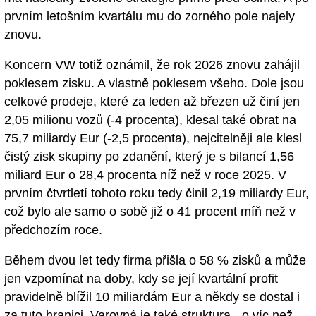
prvním letošním kvartálu mu do zorného pole najely
znovu.
Koncern VW totiž oznámil, že rok 2026 znovu zahájil
poklesem zisku. A vlastně poklesem všeho. Dole jsou
celkové prodeje, které za leden až březen už činí jen
2,05 milionu vozů (-4 procenta), klesal také obrat na
75,7 miliardy Eur (-2,5 procenta), nejcitelněji ale klesl
čistý zisk skupiny po zdanění, který je s bilancí 1,56
miliard Eur o 28,4 procenta níž než v roce 2025. V
prvním čtvrtletí tohoto roku tedy činil 2,19 miliardy Eur,
což bylo ale samo o sobě již o 41 procent míň než v
předchozím roce.
Během dvou let tedy firma přišla o 58 % zisků a může
jen vzpomínat na doby, kdy se její kvartální profit
pravidelně blížil 10 miliardám Eur a někdy se dostal i
za tuto hranici. Varovná je také struktura - o víc než