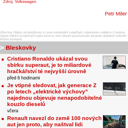
Zdroj: Volkswagen
Petr Miler
Všechny články na Autoforum.cz jsou komentáře vyjadřující stanovisko redakce či autora.
Vyjma článků označených jako inzerce není obsah sponzorován ani jinak obdobně ovlivněn
třetími stranami.
Bleskovky
Cristiano Ronaldo ukázal svou
sbírku superaut, je to miliardové
hračkářství té nejvyšší úrovně
před 6 hodinami
Je vtipné sledovat, jak generace Z
po letech „elektrické výchovy”
najednou objevuje nenapodobitelné
kouzlo dieselů
včera
Renault navezl do země 100 nových
aut jen proto, aby naštval lidi