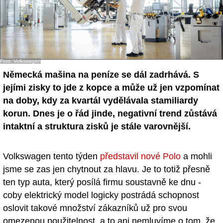
Foto: Volkswagen
Německá mašina na peníze se dál zadrhává. S
jejími zisky to jde z kopce a může už jen vzpomínat
na doby, kdy za kvartál vydělávala stamiliardy
korun. Dnes je o řád jinde, negativní trend zůstává
intaktní a struktura zisků je stále varovnější.
Volkswagen tento týden
představil nové Polo
a mohli
jsme se zas jen chytnout za hlavu. Je to totiž přesně
ten typ auta, který posílá firmu soustavně ke dnu -
coby elektrický model logicky postrádá schopnost
oslovit takové množství zákazníků už pro svou
omezenou použitelnost, a to ani nemluvíme o tom, že