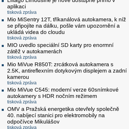
Liftago Limousine je nově dostupné přímo v
aplikaci
tisková zpráva
Mio MiSentry 12T, tříkanálová autokamera, k níž
se připojíte na dálku, pošle vám upozornění a
ukládá videa do cloudu
tisková zpráva
MIO uvedlo speciální SD karty pro enormní
zátěž v autokamerách
tisková zpráva
Mio MiVue R850T: zrcátková autokamera s
2.5K, antireflexním dotykovým displejem a zadní
kamerou
tisková zpráva
Mio MiVue C545: moderní verze 60snímkové
autokamery s HDR nočním režimem
tisková zpráva
OMV a Pražská energetika otevřely společně
40. nabíjecí stanici pro elektromobily na
odpočívce Mikulášov
tisková zpráva