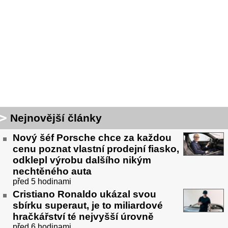
Nejnovější články
Nový šéf Porsche chce za každou
cenu poznat vlastní prodejní fiasko,
odklepl výrobu dalšího nikým
nechtěného auta
před 5 hodinami
Cristiano Ronaldo ukázal svou
sbírku superaut, je to miliardové
hračkářství té nejvyšší úrovně
před 6 hodinami