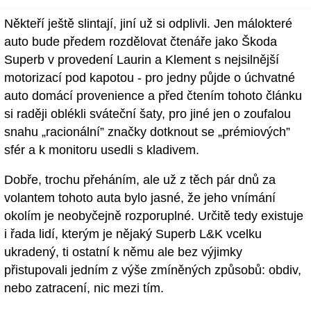
Někteří ještě slintají, jiní už si odplivli. Jen málokteré
auto bude předem rozdělovat čtenáře jako Škoda
Superb v provedení Laurin a Klement s nejsilnější
motorizací pod kapotou - pro jedny půjde o úchvatné
auto domácí provenience a před čtením tohoto článku
si raději oblékli sváteční šaty, pro jiné jen o zoufalou
snahu „racionální” značky dotknout se „prémiových”
sfér a k monitoru usedli s kladivem.
Dobře, trochu přeháním, ale už z těch pár dnů za
volantem tohoto auta bylo jasné, že jeho vnímání
okolím je neobyčejně rozporuplné. Určitě tedy existuje
i řada lidí, kterým je nějaký Superb L&K vcelku
ukradený, ti ostatní k němu ale bez výjimky
přistupovali jedním z výše zmíněných způsobů: obdiv,
nebo zatracení, nic mezi tím.