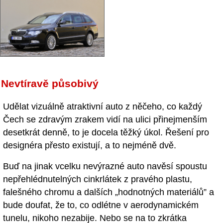
Nevtíravě působivý
Udělat vizuálně atraktivní auto z něčeho, co každý
Čech se zdravým zrakem vidí na ulici přinejmenším
desetkrát denně, to je docela těžký úkol. Řešení pro
designéra přesto existují, a to nejméně dvě.
Buď na jinak vcelku nevýrazné auto navěsí spoustu
nepřehlédnutelných cinkrlátek z pravého plastu,
falešného chromu a dalších „hodnotných materiálů” a
bude doufat, že to, co odlétne v aerodynamickém
tunelu, nikoho nezabije. Nebo se na to zkrátka