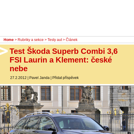
- Ostatní
Diskuzní fórum
Sledujte nás!
Home
>
Rubriky a sekce
>
Testy aut
> Článek
Test Škoda Superb Combi 3,6
FSI Laurin a Klement: české
nebe
27.2.2012
|
Pavel Janda
|
Přidat příspěvek