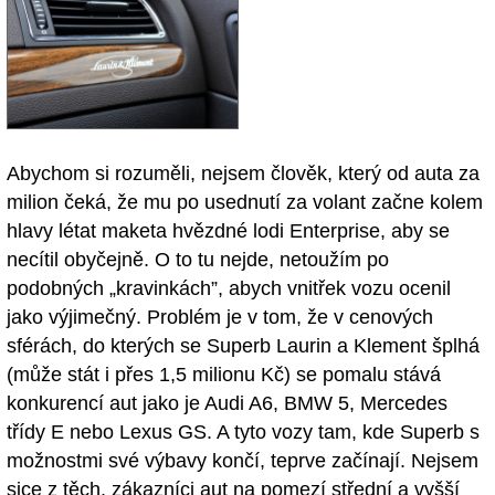
Abychom si rozuměli, nejsem člověk, který od auta za
milion čeká, že mu po usednutí za volant začne kolem
hlavy létat maketa hvězdné lodi Enterprise, aby se
necítil obyčejně. O to tu nejde, netoužím po
podobných „kravinkách”, abych vnitřek vozu ocenil
jako výjimečný. Problém je v tom, že v cenových
sférách, do kterých se Superb Laurin a Klement šplhá
(může stát i přes 1,5 milionu Kč) se pomalu stává
konkurencí aut jako je Audi A6, BMW 5, Mercedes
třídy E nebo Lexus GS. A tyto vozy tam, kde Superb s
možnostmi své výbavy končí, teprve začínají. Nejsem
sice z těch, zákazníci aut na pomezí střední a vyšší