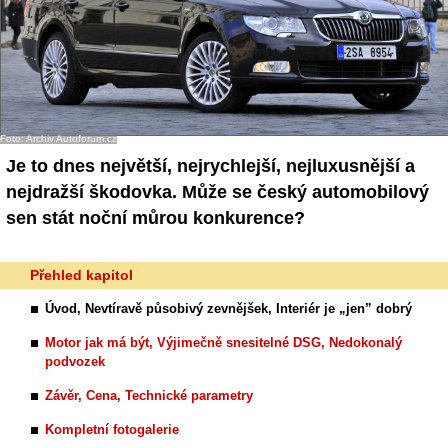
Foto: Archiv Autoforum.cz
Je to dnes největší, nejrychlejší, nejluxusnější a
nejdražší škodovka. Může se český automobilový
sen stát noční můrou konkurence?
Přehled kapitol
Úvod, Nevtíravě působivý zevnějšek, Interiér je „jen” dobrý
Motor jak má být, Výjimečně snesitelné DSG, Nedokonalý
podvozek
Závěr, Cena, Technické parametry
Kompletní fotogalerie