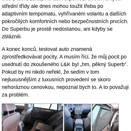
střední třídy ale dnes mohou toužit třeba po
adaptivním tempomatu, vyhřívaném volantu a dalších
pokročilých komfortních nebo bezpečnostních prvcích.
Do Superbu je prostě nedostanou, ani kdyby se
zbláznili.
A konec konců, testovat auto znamená
zprostředkovávat pocity. A musím říci, že můj pocit po
usednutí do zkoušeného L&K byl „hm, pěkný Superb”.
Pokud by mi nikdo neřekl, že sedím v tom
nejluxusnějším z luxusních provedení se skoro
nehoráznou cenovkou, nepoznal bych to. A to považuji
za problém.