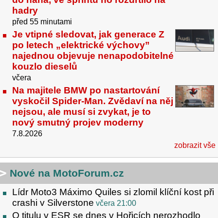
hadry
před 55 minutami
Je vtipné sledovat, jak generace Z
po letech „elektrické výchovy”
najednou objevuje nenapodobitelné
kouzlo dieselů
včera
Na majitele BMW po nastartování
vyskočil Spider-Man. Zvědaví na něj
nejsou, ale musí si zvykat, je to
nový smutný projev moderny
7.8.2026
zobrazit vše
Nové na MotoForum.cz
Lídr Moto3 Máximo Quiles si zlomil klíční kost při
crashi v Silverstone
včera 21:00
O titulu v ESR se dnes v Hořicích nerozhodlo