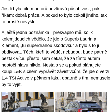
Jestli byla cílem autorů nevtíravá působivost, pak
říkám: dobrá práce. A pokud to bylo cokoli jiného, tak
to prostě nevyšlo.
A ještě jedna poznámka - překvapilo mě, kolik
kolemjdoucích vědělo, že jde o Superb Laurin a
Klement, „tu superdrahou škodovku” a bylo s to ji
obdivovat. Těch, kteří to vědět nebudou, bude patrně
beztak více, přesto jsem čekal, že za tímto autem
neotočí hlavu nikdo. Nestalo se a pokud plánujete
koupi L&K s cílem vyprávět závistivcům, že jde o verzi
1,4 TSI Active v pěkném laku, opatrně s tím, nemuselo
by to vyjít.