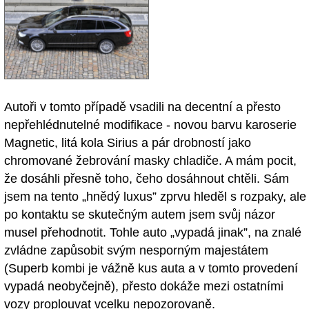
Autoři v tomto případě vsadili na decentní a přesto
nepřehlédnutelné modifikace - novou barvu karoserie
Magnetic, litá kola Sirius a pár drobností jako
chromované žebrování masky chladiče. A mám pocit,
že dosáhli přesně toho, čeho dosáhnout chtěli. Sám
jsem na tento „hnědý luxus” zprvu hleděl s rozpaky, ale
po kontaktu se skutečným autem jsem svůj názor
musel přehodnotit. Tohle auto „vypadá jinak”, na znalé
zvládne zapůsobit svým nesporným majestátem
(Superb kombi je vážně kus auta a v tomto provedení
vypadá neobyčejně), přesto dokáže mezi ostatními
vozy proplouvat vcelku nepozorovaně.