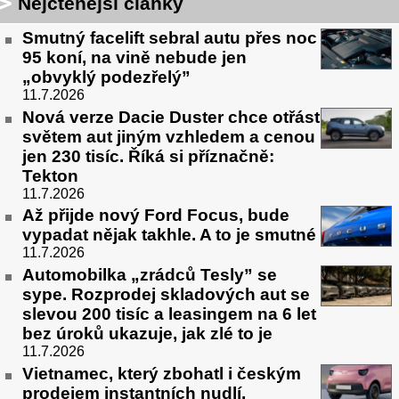
Nejčtenější články
Smutný facelift sebral autu přes noc
95 koní, na vině nebude jen
„obvyklý podezřelý”
11.7.2026
Nová verze Dacie Duster chce otřást
světem aut jiným vzhledem a cenou
jen 230 tisíc. Říká si příznačně:
Tekton
11.7.2026
Až přijde nový Ford Focus, bude
vypadat nějak takhle. A to je smutné
11.7.2026
Automobilka „zrádců Tesly” se
sype. Rozprodej skladových aut se
slevou 200 tisíc a leasingem na 6 let
bez úroků ukazuje, jak zlé to je
11.7.2026
Vietnamec, který zbohatl i českým
prodejem instantních nudlí,