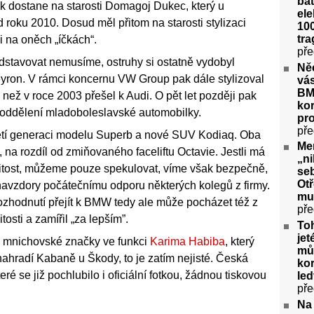
bat
dostane na starosti Domagoj Dukec, který u
ele
 roku 2010. Dosud měl přitom na starosti stylizaci
100
tra
i na oněch „íčkách“.
pře
stavovat nemusíme, ostruhy si ostatně vydobyl
Ně
yron. V rámci koncernu VW Group pak dále stylizoval
vás
BM
než v roce 2003 přešel k Audi. O pět let později pak
kor
oddělení mladoboleslavské automobilky.
pr
pře
řetí generaci modelu Superb a nové SUV Kodiaq. Oba
Me
a rozdíl od zmiňovaného faceliftu Octavie. Jestli má
„ni
jitost, můžeme pouze spekulovat, víme však bezpečně,
seb
Ot
l navzdory počátečnímu odporu některých kolegů z firmy.
mu
zhodnutí přejít k BMW tedy ale může pocházet též z
pře
tosti a zamířil „za lepším”.
To
jet
á u mnichovské značky ve funkci
Karima Habiba
, který
můž
ahradí Kabaně u Škody, to je zatím nejisté. Česká
kor
ré se již pochlubilo i oficiální fotkou, žádnou tiskovou
le
pře
Na