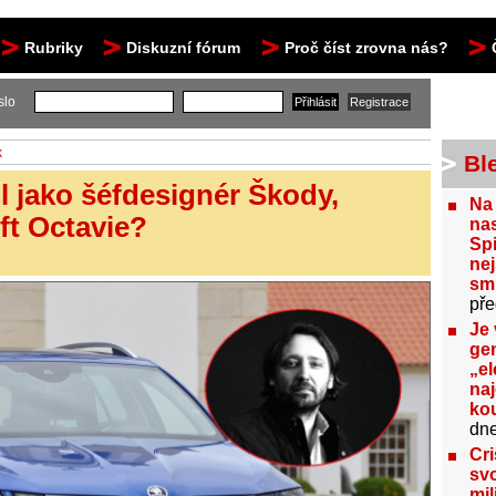
Rubriky
Diskuzní fórum
Proč číst zrovna nás?
slo
k
Bl
l jako šéfdesignér Škody,
Na
ift Octavie?
nas
Spi
nej
sm
pře
Je 
gen
„el
na
kou
dn
Cri
svo
mil