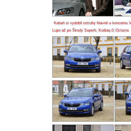
Kabaň si vydobil ostruhy hlavně u koncernu 
Lupo až po Škody Superb, Kodiaq či Octavia