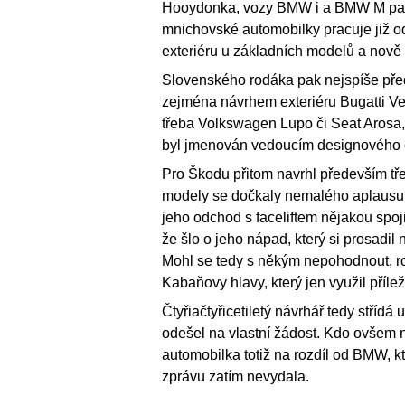
Hooydonka, vozy BMW i a BMW M pak 
mnichovské automobilky pracuje již od
exteriéru u základních modelů a nově 
Slovenského rodáka pak nejspíše před
zejména návrhem exteriéru Bugatti Ve
třeba Volkswagen Lupo či Seat Arosa, 
byl jmenován vedoucím designového 
Pro Škodu přitom navrhl především t
modely se dočkaly nemalého aplausu, n
jeho odchod s faceliftem nějakou spo
že šlo o jeho nápad, který si prosadi
Mohl se tedy s někým nepohodnout, ro
Kabaňovy hlavy, který jen využil příleži
Čtyřiačtyřicetiletý návrhář tedy stříd
odešel na vlastní žádost. Kdo ovšem n
automobilka totiž na rozdíl od BMW, kte
zprávu zatím nevydala.