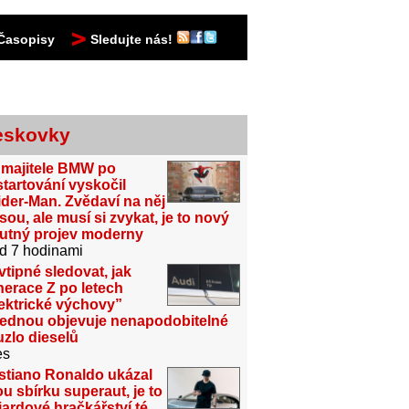
Časopisy
Sledujte nás!
eskovky
 majitele BMW po
tartování vyskočil
der-Man. Zvědaví na něj
sou, ale musí si zvykat, je to nový
utný projev moderny
d 7 hodinami
vtipné sledovat, jak
erace Z po letech
ektrické výchovy”
jednou objevuje nenapodobitelné
zlo dieselů
es
stiano Ronaldo ukázal
u sbírku superaut, je to
iardové hračkářství té