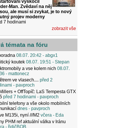
tartování vyskočil
der-Man. Zvědaví na něj
sou, ale musí si zvykat, je to nový
utný projev moderny
d 7 hodinami
zobrazit vše
vá témata na fóru
poradna
08.07. 20:42
- abgx1
itický koutek
08.07. 19:51
- Stepan
ktromobily a vse kolem nich
08.07.
36
- mattonecz
ětrem ve vlasech....
před 2
dinami
- pavproch
Millers + OffTopíč: LaS Tempesta GTX
5
před 7 hodinami
- pavproch
ilní telefony a vše okolo mobilních
munikací
dnes
- pavproch
ve M135i, nyní ///M2
včera
- Eda
y PHM ref aktuální válka v Iránu
ra
- řidičBOB