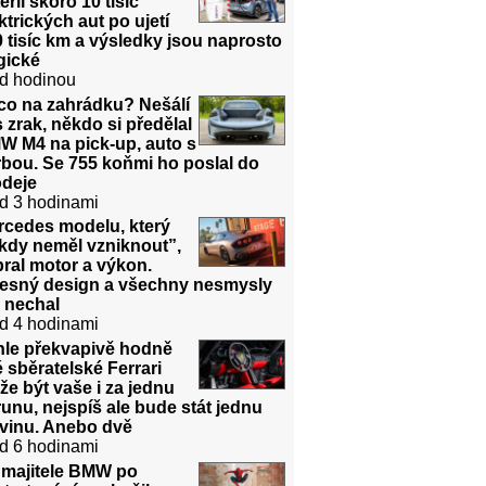
erií skoro 10 tisíc
ktrických aut po ujetí
 tisíc km a výsledky jsou naprosto
gické
d hodinou
co na zahrádku? Nešálí
 zrak, někdo si předělal
W M4 na pick-up, auto s
bou. Se 755 koňmi ho poslal do
odeje
d 3 hodinami
rcedes modelu, který
kdy neměl vzniknout”,
ral motor a výkon.
řesný design a všechny nesmysly
 nechal
d 4 hodinami
hle překvapivě hodně
é sběratelské Ferrari
e být vaše i za jednu
unu, nejspíš ale bude stát jednu
dvinu. Anebo dvě
d 6 hodinami
 majitele BMW po