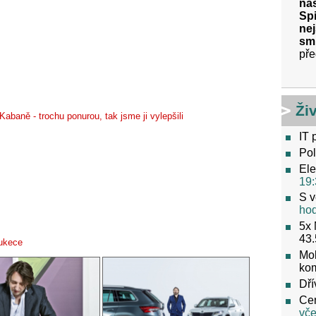
nas
Spi
nej
sm
pře
Ži
Kabaně - trochu ponurou, tak jsme ji vylepšili
IT 
Pol
Ele
19:
S v
ho
5x 
43.
ukece
Mob
ko
Dří
Cen
vče