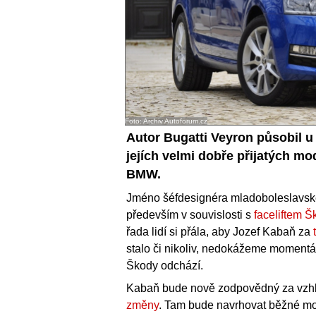
Foto: Archiv Autoforum.cz
Autor Bugatti Veyron působil u 
jejích velmi dobře přijatých m
BMW.
Jméno šéfdesignéra mladoboleslavsk
především v souvislosti s
faceliftem Š
řada lidí si přála, aby Jozef Kabaň za
stalo či nikoliv, nedokážeme momentál
Škody odchází.
Kabaň bude nově zodpovědný za vzhl
změny
. Tam bude navrhovat běžné mo