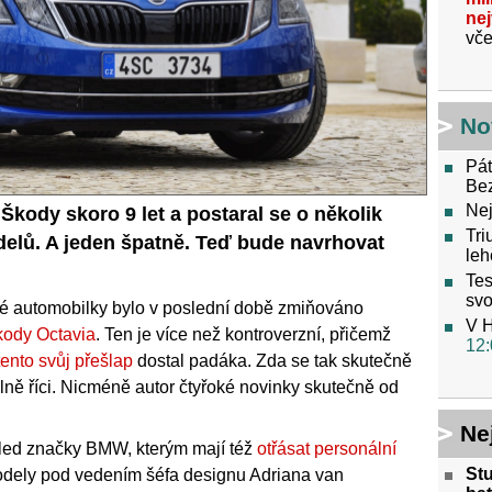
ne
vče
No
Pát
Be
Nej
Škody skoro 9 let a postaral se o několik
Tri
odelů. A jeden špatně. Teď bude navrhovat
leh
Tes
svo
é automobilky bylo v poslední době zmiňováno
V H
kody Octavia
. Ten je více než kontroverzní, přičemž
12:
tento svůj přešlap
dostal padáka. Zda se tak skutečně
ně říci. Nicméně autor čtyřoké novinky skutečně od
Ne
ed značky BMW, kterým mají též
otřásat personální
St
dely pod vedením šéfa designu Adriana van