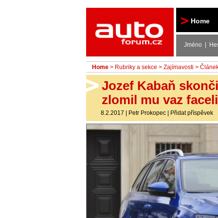
Autoforum
Home
Jméno | He
Home
>
Rubriky a sekce
>
Zajímavosti
> Článe
Jozef Kabaň skonči
zlomil mu vaz facel
8.2.2017
|
Petr Prokopec
|
Přidat příspěvek