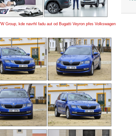
VW Group, kde navrhl řadu aut od Bugatti Veyron přes Volkswagen