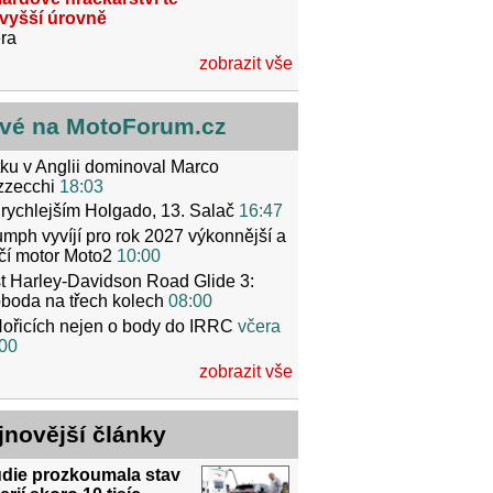
jvyšší úrovně
ra
zobrazit vše
vé na MotoForum.cz
ku v Anglii dominoval Marco
zzecchi
18:03
rychlejším Holgado, 13. Salač
16:47
umph vyvíjí pro rok 2027 výkonnější a
čí motor Moto2
10:00
t Harley-Davidson Road Glide 3:
boda na třech kolech
08:00
ořicích nejen o body do IRRC
včera
00
zobrazit vše
jnovější články
udie prozkoumala stav