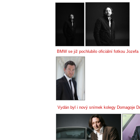
BMW se již pochlubilo oficiální fotkou Jozefa 
Vydán byl i nový snímek kolegy Domagoje D