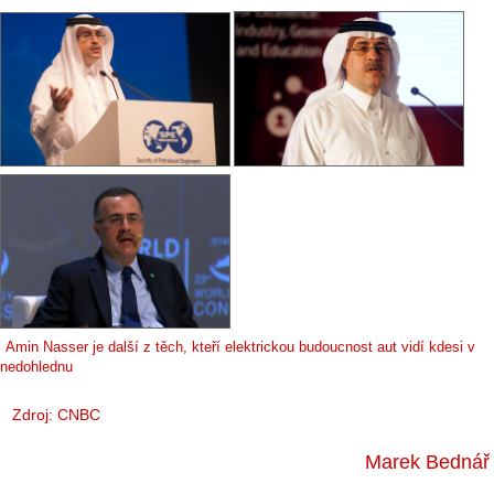
Amin Nasser je další z těch, kteří elektrickou budoucnost aut vidí kdesi v
nedohlednu
Zdroj:
CNBC
Marek Bednář