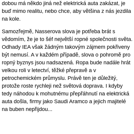
dobou má někdo jiná než elektrická auta zakázat, je
buď mimo realitu, nebo chce, aby většina z nás jezdila
na kole.
Samozřejmě, Nasserova slova je potřeba brát s
vědomím, že je to šéf největší ropné společnosti světa.
Odhady IEA však žádným takovým zájmem pokřiveny
být nemusí. A v každém případě, slova o pohromě pro
ropný byznys jsou nadsazená. Ropa bude nadále hrát
velkou roli v letectví, těžké přepravě a v
petrochemickém průmyslu. Právě ten je důležitý,
protože roste rychleji než světová doprava. I kdyby
tedy náhodou k mohutnému přepřáhnutí na elektrická
auta došla, firmy jako Saudi Aramco a jejich majitelé
na buben nepřijdou...