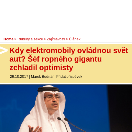
- Ostatní
Diskuzní fórum
Sledujte nás!
Home
>
Rubriky a sekce
>
Zajímavosti
> Článek
Kdy elektromobily ovládnou svět
aut? Šéf ropného gigantu
zchladil optimisty
29.10.2017
|
Marek Bednář
|
Přidat příspěvek