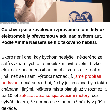
Foto: Archiv Autoforum.cz
Co chvíli jsme zavalování zprávami o tom, kdy už
elektromobily převezmou vládu nad světem aut.
Podle Amina Nassera se nic takového neblíží.
Skoro není dne, kdy bychom neslyšeli některého ze
šéfů významných automobilek mluvit o velmi brzké
elektrické budoucnosti automobilismu. Že je realita
jiná, než se i sami výrobci naznačují,
jsme probírali
nedávno
, nedá se ale říci, že by jejich slova byla takto
chápana i jinými. Některá místa plánují už v rozmezí 3
až 10 let
zakázat auta se spalovacími motory
, což
vytváří dojem, že normou se stanou už někdy v příští
dekádě.