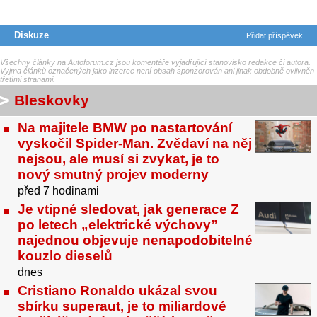
Diskuze
Přidat příspěvek
Všechny články na Autoforum.cz jsou komentáře vyjadřující stanovisko redakce či autora.
Vyjma článků označených jako inzerce není obsah sponzorován ani jinak obdobně ovlivněn
třetími stranami.
Bleskovky
Na majitele BMW po nastartování
vyskočil Spider-Man. Zvědaví na něj
nejsou, ale musí si zvykat, je to
nový smutný projev moderny
před 7 hodinami
Je vtipné sledovat, jak generace Z
po letech „elektrické výchovy”
najednou objevuje nenapodobitelné
kouzlo dieselů
dnes
Cristiano Ronaldo ukázal svou
sbírku superaut, je to miliardové