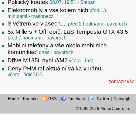
Politický koutek
08.07. 19:51
- Stepan
Elektromobily a vse kolem nich
před 13
minutami
- mattonecz
S větrem ve vlasech....
před 2 hodinami
- pavproch
5x Millers + OffTopíč: LaS Tempesta GTX 43.5
před 7 hodinami
- pavproch
Mobilní telefony a vše okolo mobilních
komunikací
dnes
- pavproch
Dříve M135i, nyní ///M2
včera
- Eda
Ceny PHM ref aktuální válka v Iránu
včera
- řidičBOB
zobrazit vše
Home
|
Kontakt
|
RSS
|
Facebook
|
Twitter
| Copyright
©1996-2026 MotorCom s.r.o.