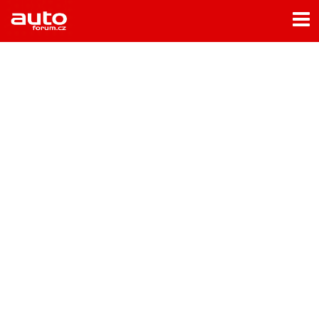
Menu
Home
Rubriky
- Testy aut
- Jízdní dojmy a další testy
- Bleskovky
- Představení
- Fascinace a historie
- Život řidiče
- Tuning
- Technika
- Zajímavosti