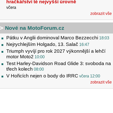
hračkářství té nejvyšší úrovně
včera
zobrazit vše
Nové na MotoForum.cz
Pátku v Anglii dominoval Marco Bezzecchi
18:03
Nejrychlejším Holgado, 13. Salač
16:47
Triumph vyvíjí pro rok 2027 výkonnější a lehčí
motor Moto2
10:00
Test Harley-Davidson Road Glide 3: svoboda na
třech kolech
08:00
V Hořicích nejen o body do IRRC
včera 12:00
zobrazit vše