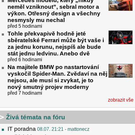
Mercedes modelu, který „nikdy
neměl vzniknout”, sebral motor a
výkon. Otřesný design a všechny
nesmysly mu nechal
před 5 hodinami
Tohle překvapivě hodně jeté
sběratelské Ferrari může být vaše i
za jednu korunu, nejspíš ale bude
stát jednu ledvinu. Anebo dvě
před 6 hodinami
Na majitele BMW po nastartování
vyskočil Spider-Man. Zvědaví na něj
nejsou, ale musí si zvykat, je to
nový smutný projev moderny
před 7 hodinami
zobrazit vše
Živá témata na fóru
IT poradna
08.07. 21:21
- mattonecz