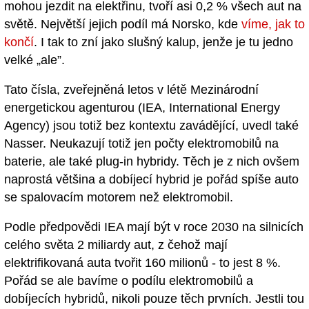
mohou jezdit na elektřinu, tvoří asi 0,2 % všech aut na
světě. Největší jejich podíl má Norsko, kde
víme, jak to
končí
. I tak to zní jako slušný kalup, jenže je tu jedno
velké „ale”.
Tato čísla, zveřejněná letos v létě Mezinárodní
energetickou agenturou (IEA, International Energy
Agency) jsou totiž bez kontextu zavádějící, uvedl také
Nasser. Neukazují totiž jen počty elektromobilů na
baterie, ale také plug-in hybridy. Těch je z nich ovšem
naprostá většina a dobíjecí hybrid je pořád spíše auto
se spalovacím motorem než elektromobil.
Podle předpovědi IEA mají být v roce 2030 na silnicích
celého světa 2 miliardy aut, z čehož mají
elektrifikovaná auta tvořit 160 milionů - to jest 8 %.
Pořád se ale bavíme o podílu elektromobilů a
dobíjecích hybridů, nikoli pouze těch prvních. Jestli tou