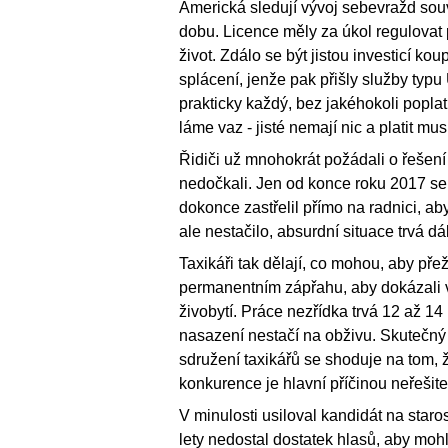
Americká sledují vývoj sebevražd sou
dobu. Licence měly za úkol regulovat p
život. Zdálo se být jistou investicí ko
splácení, jenže pak přišly služby typ
prakticky každý, bez jakéhokoli poplatk
láme vaz - jisté nemají nic a platit mu
Řidiči už mnohokrát požádali o řešení
nedočkali. Jen od konce roku 2017 se 
dokonce zastřelil přímo na radnici, ab
ale nestačilo, absurdní situace trvá dál
Taxikáři tak dělají, co mohou, aby přež
permanentním zápřahu, aby dokázali v
živobytí. Práce nezřídka trvá 12 až 1
nasazení nestačí na obživu. Skutečný
sdružení taxikářů se shoduje na tom, 
konkurence je hlavní příčinou neřešite
V minulosti usiloval kandidát na staros
lety nedostal dostatek hlasů, aby mohl