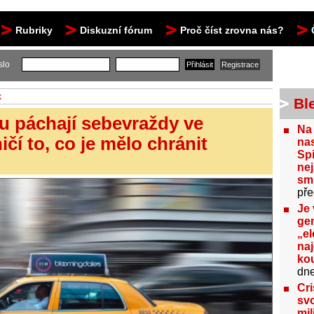
Rubriky
Diskuzní fórum
Proč číst zrovna nás?
slo
k
Bl
ku páchají sebevraždy ve
Na
ičí to, co je mělo chránit
nas
Spi
nej
sm
pře
Je 
gen
„el
na
kou
dn
Cri
svo
mil