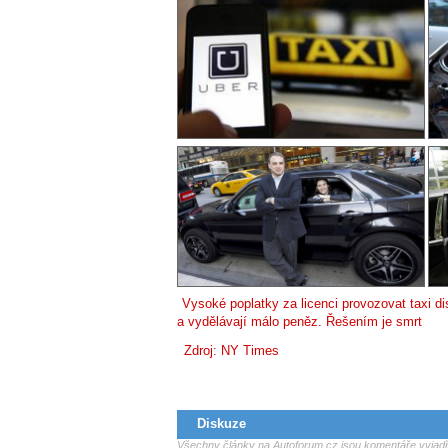
Vysoké poplatky za licenci provozovat taxi di
a vydělávají málo peněz. Řešením je smrt
Zdroj:
NY Times
Diskuze
Všechny články na Autoforum.cz jsou komentáře vyjadřu