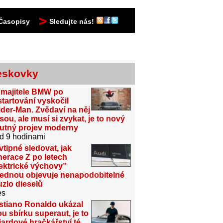
Časopisy
Sledujte nás!
eskovky
 majitele BMW po
tartování vyskočil
der-Man. Zvědaví na něj
sou, ale musí si zvykat, je to nový
utný projev moderny
d 9 hodinami
vtipné sledovat, jak
erace Z po letech
ektrické výchovy”
jednou objevuje nenapodobitelné
zlo dieselů
es
stiano Ronaldo ukázal
u sbírku superaut, je to
iardové hračkářství té