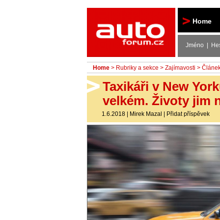
Autoforum
Home
Jméno | He
Home
>
Rubriky a sekce
>
Zajímavosti
> Článe
Taxikáři v New Yor
velkém. Životy jim n
1.6.2018
|
Mirek Mazal
|
Přidat příspěvek