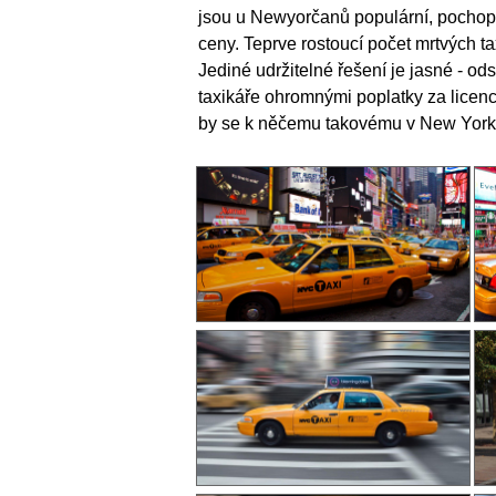
jsou u Newyorčanů populární, pochopite
ceny. Teprve rostoucí počet mrtvých ta
Jediné udržitelné řešení je jasné - o
taxikáře ohromnými poplatky za licenci 
by se k něčemu takovému v New Yorku