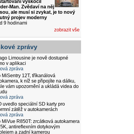
tartování vyskočil
der-Man. Zvědaví na něj
sou, ale musí si zvykat, je to nový
utný projev moderny
d 9 hodinami
zobrazit vše
skové zprávy
tago Limousine je nově dostupné
mo v aplikaci
ková zpráva
 MiSentry 12T, tříkanálová
okamera, k níž se připojíte na dálku,
le vám upozornění a ukládá videa do
udu
ková zpráva
 uvedlo speciální SD karty pro
rmní zátěž v autokamerách
ková zpráva
 MiVue R850T: zrcátková autokamera
.5K, antireflexním dotykovým
plejem a zadní kamerou