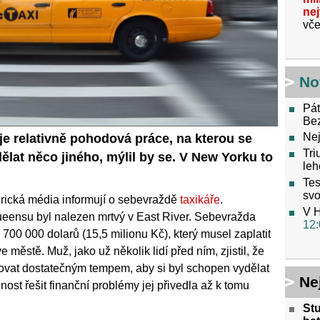
ne
vče
No
Pát
Be
Nej
 je relativně pohodová práce, na kterou se
Tri
dělat něco jiného, mýlil by se. V New Yorku to
leh
Tes
svo
rická média informují o sebevraždě
taxikáře
.
V H
eensu byl nalezen mrtvý v East River. Sebevražda
12:
700 000 dolarů (15,5 milionu Kč), který musel zaplatit
e městě. Muž, jako už několik lidí před ním, zjistil, že
ovat dostatečným tempem, aby si byl schopen vydělat
Ne
ost řešit finanční problémy jej přivedla až k tomu
St