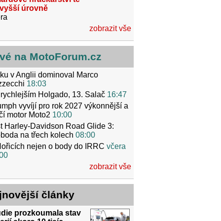
jvyšší úrovně
ra
zobrazit vše
vé na MotoForum.cz
ku v Anglii dominoval Marco
zzecchi
18:03
rychlejším Holgado, 13. Salač
16:47
umph vyvíjí pro rok 2027 výkonnější a
čí motor Moto2
10:00
t Harley-Davidson Road Glide 3:
boda na třech kolech
08:00
ořicích nejen o body do IRRC
včera
00
zobrazit vše
jnovější články
udie prozkoumala stav