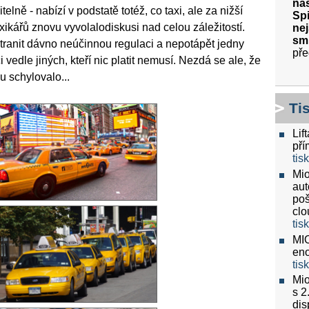
nas
lně - nabízí v podstatě totéž, co taxi, ale za nižší
Spi
xikářů znovu vyvolalodiskusi nad celou záležitostí.
nej
sm
dstranit dávno neúčinnou regulaci a nepotápět jedny
pře
vedle jiných, kteří nic platit nemusí. Nezdá se ale, že
 schylovalo...
Ti
Lif
pří
tis
Mio
aut
poš
clo
tis
MIO
eno
tis
Mio
s 2
dis