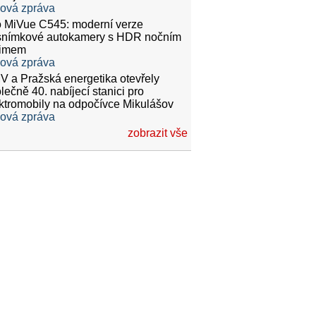
ková zpráva
 MiVue C545: moderní verze
snímkové autokamery s HDR nočním
žimem
ková zpráva
 a Pražská energetika otevřely
lečně 40. nabíjecí stanici pro
ktromobily na odpočívce Mikulášov
ková zpráva
zobrazit vše