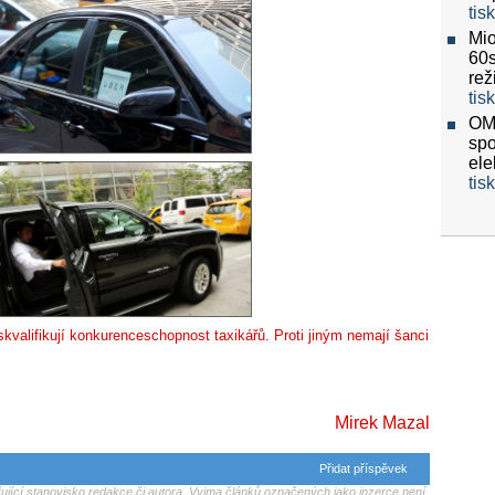
tis
Mio
60
re
tis
OMV
spo
ele
tis
skvalifikují konkurenceschopnost taxikářů. Proti jiným nemají šanci
Mirek Mazal
Přidat příspěvek
jící stanovisko redakce či autora. Vyjma článků označených jako inzerce není