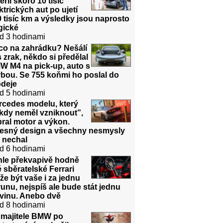
erií skoro 10 tisíc
ktrických aut po ujetí
 tisíc km a výsledky jsou naprosto
gické
d 3 hodinami
co na zahrádku? Nešálí
 zrak, někdo si předělal
W M4 na pick-up, auto s
bou. Se 755 koňmi ho poslal do
odeje
d 5 hodinami
rcedes modelu, který
kdy neměl vzniknout”,
ral motor a výkon.
řesný design a všechny nesmysly
 nechal
d 6 hodinami
hle překvapivě hodně
é sběratelské Ferrari
e být vaše i za jednu
unu, nejspíš ale bude stát jednu
dvinu. Anebo dvě
d 8 hodinami
 majitele BMW po