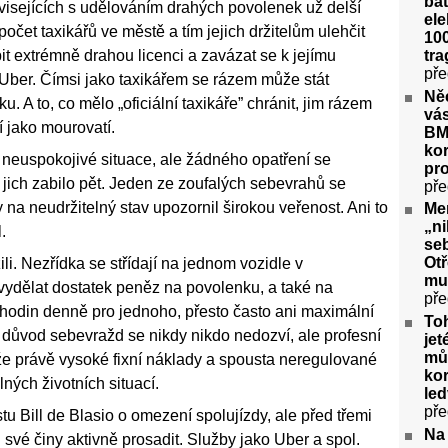
bat
visejících s udělováním drahých povolenek už delší
ele
očet taxikářů ve městě a tím jejich držitelům ulehčit
100
tra
upit extrémně drahou licenci a zavázat se k jejímu
pře
u Uber. Čímsi jako taxikářem se rázem může stát
Ně
u. A to, co mělo „oficiální taxikáře” chránit, jim rázem
vás
sí jako mourovatí.
BM
kor
 neuspokojivé situace, ale žádného opatření se
pr
jich zabilo pět. Jeden ze zoufalých sebevrahů se
pře
y na neudržitelný stav upozornil širokou veřenost. Ani to
Me
„ni
.
seb
Ot
ili. Nezřídka se střídají na jednom vozidle v
mu
ydělat dostatek peněz na povolenku, a také na
pře
4 hodin denně pro jednoho, přesto často ani maximální
To
 důvod sebevražd se nikdy nikdo nedozví, ale profesní
jet
můž
že právě vysoké fixní náklady a spousta neregulované
kor
lných životních situací.
le
pře
tu Bill de Blasio o omezení spolujízdy, ale před třemi
Na
 své činy aktivně prosadit. Služby jako Uber a spol.