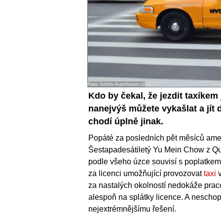
Foto: Archiv Autoforum.cz
Kdo by čekal, že jezdit taxíkem
nanejvýš můžete vykašlat a jít 
chodí úplně jinak.
Popáté za posledních pět měsíců ame
Šestapadesátiletý Yu Mein Chow z Qu
podle všeho úzce souvisí s poplatkem 
za licenci umožňující provozovat
taxi
v
za nastalých okolností nedokáže prac
alespoň na splátky licence. A neschopn
nejextrémnějšímu řešení.