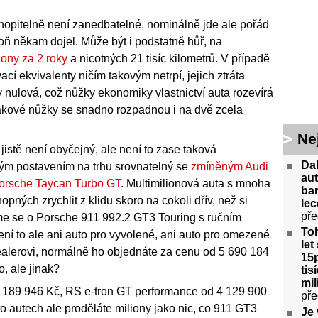
pochopitelně není zanedbatelné, nominálně jde ale pořád
poň někam dojel. Může být i podstatně hůř, na
liony za 2 roky
a nicotných 21 tisíc kilometrů. V případě
cí ekvivalenty ničím takovým netrpí, jejich ztráta
y nulová, což nůžky ekonomiky vlastnictví auta rozevírá
, takové nůžky se snadno rozpadnou i na dvě zcela
Ne
 jistě není obyčejný, ale není to zase taková
Da
ým postavením na trhu srovnatelný se
zmíněným Audi
aut
orsche Taycan Turbo GT
. Multimilionová auta s mnoha
ban
pných zrychlit z klidu skoro na cokoli dřív, než si
lec
pře
me se o Porsche 911 992.2 GT3 Touring s ručním
Toh
 není to ale ani auto pro vyvolené, ani auto pro omezené
let
 dealerovi, normálně ho objednáte za cenu od 5 690 184
15p
, ale jinak?
tis
mil
6 189 946 Kč, RS e-tron GT performance od 4 129 900
pře
to autech ale proděláte miliony jako nic, co 911 GT3
Je 