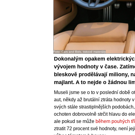
Foto: Cars and Bids, tiskové materiály
Dokonalým opakem elektrických 
vývojem hodnoty v čase. Zatím
bleskově prodělávají miliony, n
majlant. A to nejde o žádnou li
Museli jsme se o to v poslední době otř
aut, někdy až brutální ztráta hodnoty
svých stále strastiplnějších podobách,
ochoten dobrovolně strčit hlavu do el
ale pokud se může
během pouhých tří 
ztratit 72 procent své hodnoty, není j