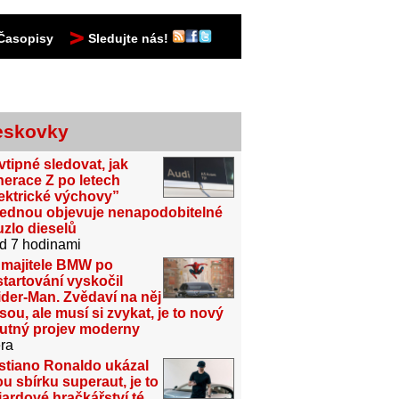
Časopisy
Sledujte nás!
eskovky
vtipné sledovat, jak
erace Z po letech
ektrické výchovy”
jednou objevuje nenapodobitelné
zlo dieselů
d 7 hodinami
 majitele BMW po
tartování vyskočil
der-Man. Zvědaví na něj
sou, ale musí si zvykat, je to nový
utný projev moderny
ra
stiano Ronaldo ukázal
u sbírku superaut, je to
iardové hračkářství té