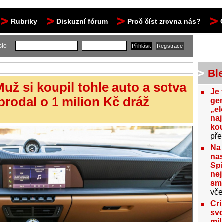
Rubriky
Diskuzní fórum
Proč číst zrovna nás?
slo
Bl
Muž si koupil tohle auto a sotva
Je 
 prodal o 1 milion Kč dráž
gen
„el
na
kou
pře
Na
nas
Spi
nej
sm
vče
Cri
svo
mil