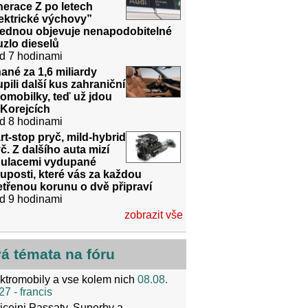
erace Z po letech
ektrické výchovy”
jednou objevuje nenapodobitelné
zlo dieselů
d 7 hodinami
ané za 1,6 miliardy
pili další kus zahraniční
omobilky, teď už jdou
 Korejcích
d 8 hodinami
rt-stop pryč, mild-hybrid
č. Z dalšího auta mizí
gulacemi vydupané
uposti, které vás za každou
třenou korunu o dvě připraví
d 9 hodinami
zobrazit vše
vá témata na fóru
ktromobily a vse kolem nich
08.08.
27
- francis
icejni Passaty, Superby a