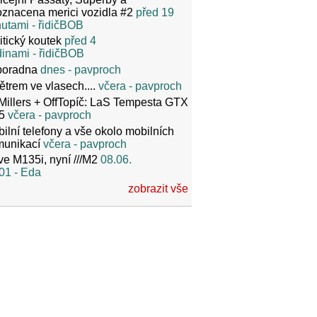
znacena merici vozidla #2
před 19
nutami
- řidičBOB
itický koutek
před 4
dinami
- řidičBOB
poradna
dnes
- pavproch
ětrem ve vlasech....
včera
- pavproch
Millers + OffTopíč: LaS Tempesta GTX
5
včera
- pavproch
ilní telefony a vše okolo mobilních
munikací
včera
- pavproch
ve M135i, nyní ///M2
08.06.
01
- Eda
zobrazit vše