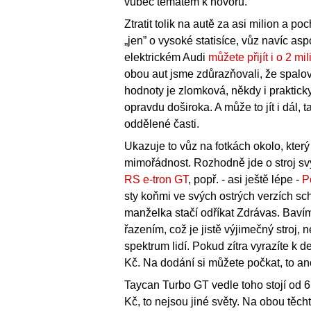
vůbec tématem k hovoru.
Ztratit tolik na autě za asi milion a 
„jen” o vysoké statisíce, vůz navíc as
elektrickém Audi
můžete přijít i o 2 mi
obou aut jsme zdůrazňovali, že spalova
hodnoty je zlomková, někdy i praktick
opravdu doširoka. A může to jít i dál
oddělené časti.
Ukazuje to vůz na fotkách okolo, který
mimořádnost. Rozhodně jde o stroj sv
RS e-tron GT
, popř. - asi ještě lépe -
P
sty koňmi ve svých ostrých verzích scho
manželka stačí odříkat Zdrávas. Baví
řazením, což je jistě výjimečný stroj,
spektrum lidí. Pokud zítra vyrazíte k
Kč. Na dodání si můžete počkat, to ano
Taycan Turbo GT vedle toho stojí od 
Kč, to nejsou jiné světy. Na obou těch