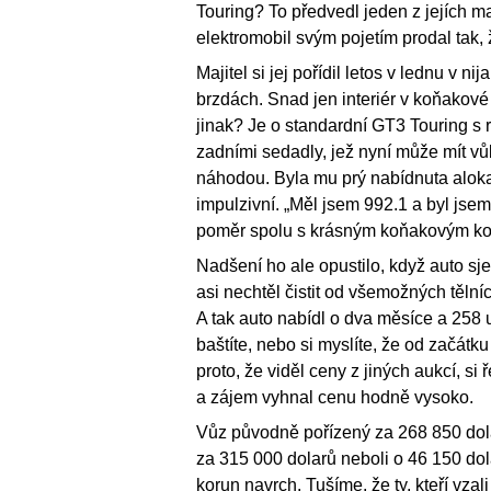
Touring? To předvedl jeden z jejích ma
elektromobil svým pojetím prodal tak, ž
Majitel si jej pořídil letos v lednu v 
brzdách. Snad jen interiér v koňakové
jinak? Je o standardní GT3 Touring s r
zadními sedadly, jež nyní může mít vůb
náhodou. Byla mu prý nabídnuta aloka
impulzivní. „Měl jsem 992.1 a byl jse
poměr spolu s krásným koňakovým kože
Nadšení ho ale opustilo, když auto sje
asi nechtěl čistit od všemožných tělníc
A tak auto nabídl o dva měsíce a 258 u
baštíte, nebo si myslíte, že od začátku
proto, že viděl ceny z jiných aukcí, s
a zájem vyhnal cenu hodně vysoko.
Vůz původně pořízený za 268 850 dola
za 315 000 dolarů neboli o 46 150 dola
korun navrch. Tušíme, že ty, kteří vzal