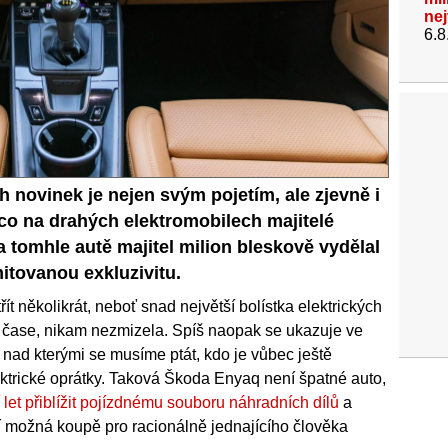
ne
6.8
novinek je nejen svým pojetím, ale zjevně i
co na drahých elektromobilech majitelé
a tomhle autě majitel milion bleskově vydělal
mitovanou exkluzivitu.
ít několikrát, neboť snad největší bolístka elektrických
 v čase, nikam nezmizela. Spíš naopak se ukazuje ve
 nad kterými se musíme ptát, kdo je vůbec ještě
ektrické oprátky. Taková Škoda Enyaq není špatné auto,
let přiblížit pojízdnému souboru náhradních dílů
a
ejí možná koupě pro racionálně jednajícího člověka