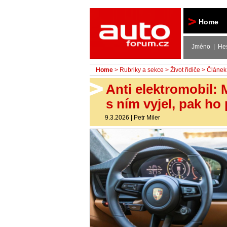
Autoforum
Home
Jméno | He
Home
>
Rubriky a sekce
>
Život řidiče
> Článek
Anti elektromobil: 
s ním vyjel, pak ho
9.3.2026
|
Petr Miler