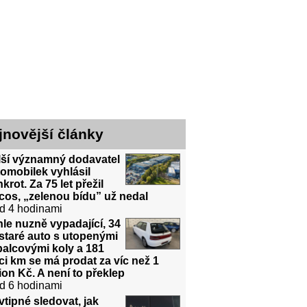
jnovější články
lší významný dodavatel
omobilek vyhlásil
krot. Za 75 let přežil
cos, „zelenou bídu” už nedal
d 4 hodinami
le nuzně vypadající, 34
 staré auto s utopenými
alcovými koly a 181
íci km se má prodat za víc než 1
ion Kč. A není to překlep
d 6 hodinami
vtipné sledovat, jak