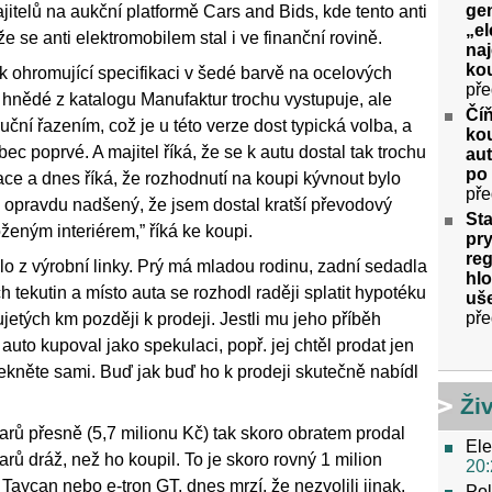
gen
jitelů na aukční platformě Cars and Bids, kde tento anti
„el
e se anti elektromobilem stal i ve finanční rovině.
na
kou
nijak ohromující specifikaci v šedé barvě na ocelových
pře
 hnědé z katalogu Manufaktur trochu vystupuje, ale
Číň
uční řazením, což je u této verze dost typická volba, a
kou
ec poprvé. A majitel říká, že se k autu dostal tak trochu
aut
po
ce a dnes říká, že rozhodnutí na koupi kývnout bylo
pře
m opravdu nadšený, že jsem dostal kratší převodový
Sta
ným interiérem,” říká ke koupi.
pry
re
lo z výrobní linky. Prý má mladou rodinu, zadní sedadla
hlo
h tekutin a místo auta se rozhodl raději splatit hypotéku
uše
pře
jetých km později k prodeji. Jestli mu jeho příběh
 auto kupoval jako spekulaci, popř. jej chtěl prodat jen
i řekněte sami. Buď jak buď ho k prodeji skutečně nabídl
Ži
rů přesně (5,7 milionu Kč) tak skoro obratem prodal
Ele
rů dráž, než ho koupil. To je skoro rovný 1 milion
20:
i Taycan nebo e-tron GT, dnes mrzí, že nezvolili jinak.
Pol