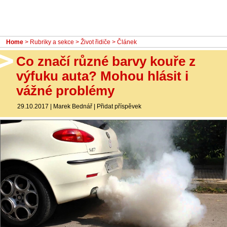
- Ostatní
Diskuzní fórum
Home
>
Rubriky a sekce
>
Život řidiče
> Článek
Sledujte nás!
Co značí různé barvy kouře z
výfuku auta? Mohou hlásit i
vážné problémy
29.10.2017
|
Marek Bednář
|
Přidat příspěvek