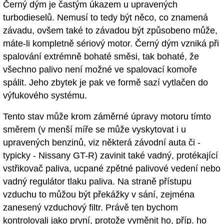
Černý dým je častým úkazem u upravených
turbodieselů. Nemusí to tedy být něco, co znamená
závadu, ovšem také to závadou být způsobeno může,
máte-li kompletně sériový motor. Černý dým vzniká při
spalování extrémně bohaté směsi, tak bohaté, že
všechno palivo není možné ve spalovací komoře
spálit. Jeho zbytek je pak ve formě sazí vytlačen do
výfukového systému.
Tento stav může krom záměrné úpravy motoru tímto
směrem (v menší míře se může vyskytovat i u
upravených benzinů, viz některá závodní auta či -
typicky - Nissany GT-R) zavinit také vadný, protékající
vstřikovač paliva, ucpané zpětné palivové vedení nebo
vadný regulátor tlaku paliva. Na straně přístupu
vzduchu to můžou být překážky v sání, zejména
zanesený vzduchový filtr. Právě ten bychom
kontrolovali jako první, protože vyměnit ho, příp. ho