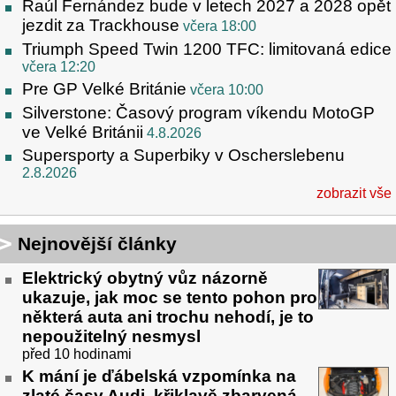
Raúl Fernández bude v letech 2027 a 2028 opět
jezdit za Trackhouse
včera 18:00
Triumph Speed Twin 1200 TFC: limitovaná edice
včera 12:20
Pre GP Velké Británie
včera 10:00
Silverstone: Časový program víkendu MotoGP
ve Velké Británii
4.8.2026
Supersporty a Superbiky v Oscherslebenu
2.8.2026
zobrazit vše
Nejnovější články
Elektrický obytný vůz názorně
ukazuje, jak moc se tento pohon pro
některá auta ani trochu nehodí, je to
nepoužitelný nesmysl
před 10 hodinami
K mání je ďábelská vzpomínka na
zlaté časy Audi, křiklavě zbarvená