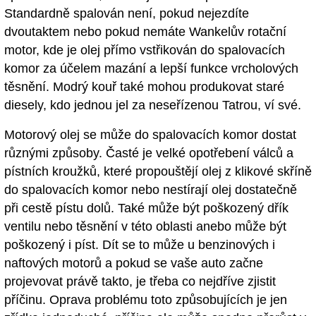
Standardně spalován není, pokud nejezdíte
dvoutaktem nebo pokud nemáte Wankelův rotační
motor, kde je olej přímo vstřikován do spalovacích
komor za účelem mazání a lepší funkce vrcholových
těsnění. Modrý kouř také mohou produkovat staré
diesely, kdo jednou jel za neseřízenou Tatrou, ví své.
Motorový olej se může do spalovacích komor dostat
různými způsoby. Časté je velké opotřebení válců a
pístních kroužků, které propouštějí olej z klikové skříně
do spalovacích komor nebo nestírají olej dostatečně
při cestě pístu dolů. Také může být poškozený dřík
ventilu nebo těsnění v této oblasti anebo může být
poškozený i píst. Dít se to může u benzinových i
naftových motorů a pokud se vaše auto začne
projevovat právě takto, je třeba co nejdříve zjistit
příčinu. Oprava problému toto způsobujících je jen