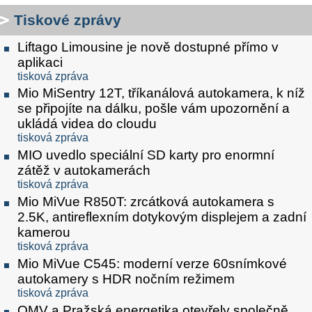
Tiskové zprávy
Liftago Limousine je nově dostupné přímo v
aplikaci
tisková zpráva
Mio MiSentry 12T, tříkanálová autokamera, k níž
se připojíte na dálku, pošle vám upozornění a
ukládá videa do cloudu
tisková zpráva
MIO uvedlo speciální SD karty pro enormní
zátěž v autokamerách
tisková zpráva
Mio MiVue R850T: zrcátková autokamera s
2.5K, antireflexním dotykovým displejem a zadní
kamerou
tisková zpráva
Mio MiVue C545: moderní verze 60snímkové
autokamery s HDR nočním režimem
tisková zpráva
OMV a Pražská energetika otevřely společně