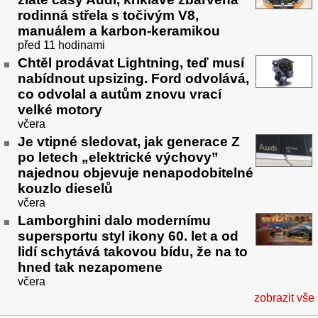
rodinná střela s točivým V8,
manuálem a karbon-keramikou
před 11 hodinami
Chtěl prodávat Lightning, teď musí
nabídnout upsizing. Ford odvolává,
co odvolal a autům znovu vrací
velké motory
včera
Je vtipné sledovat, jak generace Z
po letech „elektrické výchovy”
najednou objevuje nenapodobitelné
kouzlo dieselů
včera
Lamborghini dalo modernímu
supersportu styl ikony 60. let a od
lidí schytává takovou bídu, že na to
hned tak nezapomene
včera
zobrazit vše