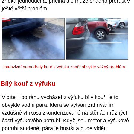
zřídka jednoduchá, příčina ale může snadno přerůst v
ještě větší problém.
Intenzivní namodralý kouř z výfuku značí obvykle vážný problém
Bílý kouř z výfuku
Vidíte-li po ránu vycházet z výfuku bílý kouř, je to
obvykle vodní pára, která se vytváří zahříváním
vzdušné vlhkosti zkondenzované na stěnách různých
částí výfukového potrubí. Když jsou motor a výfukové
potrubí studené, pára je hustší a bude vidět;