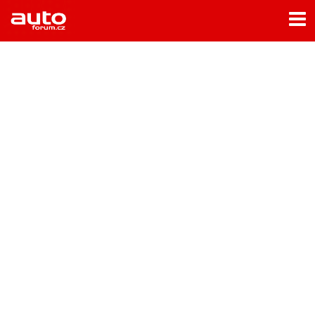
Menu
Home
Rubriky
- Testy aut
- Jízdní dojmy a další testy
- Bleskovky
- Představení
- Fascinace a historie
- Život řidiče
- Tuning
- Technika
- Zajímavosti