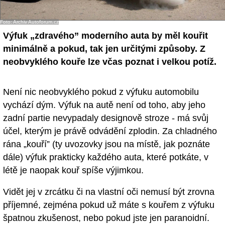
Foto: Archiv Autoforum.cz
Výfuk „zdravého” moderního auta by měl kouřit
minimálně a pokud, tak jen určitými způsoby. Z
neobvyklého kouře lze včas poznat i velkou potíž.
Není nic neobvyklého pokud z výfuku automobilu
vychází dým. Výfuk na autě není od toho, aby jeho
zadní partie nevypadaly designově stroze - má svůj
účel, kterým je právě odvádění zplodin. Za chladného
rána „kouří” (ty uvozovky jsou na místě, jak poznáte
dále) výfuk prakticky každého auta, které potkáte, v
létě je naopak kouř spíše výjimkou.
Vidět jej v zrcátku či na vlastní oči nemusí být zrovna
příjemné, zejména pokud už máte s kouřem z výfuku
špatnou zkušenost, nebo pokud jste jen paranoidní.