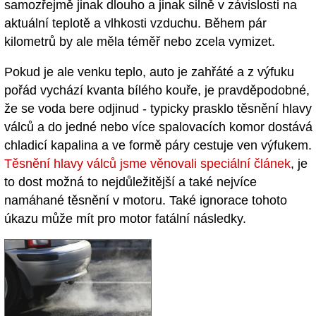
samozřejmě jinak dlouho a jinak silně v závislosti na
aktuální teplotě a vlhkosti vzduchu. Během pár
kilometrů by ale měla téměř nebo zcela vymizet.
Pokud je ale venku teplo, auto je zahřáté a z výfuku
pořád vychází kvanta bílého kouře, je pravděpodobné,
že se voda bere odjinud - typicky prasklo těsnění hlavy
válců a do jedné nebo více spalovacích komor dostává
chladicí kapalina a ve formě páry cestuje ven výfukem.
Těsnění hlavy válců jsme věnovali speciální článek
, je
to dost možná to nejdůležitější a také nejvíce
namáhané těsnění v motoru. Také ignorace tohoto
úkazu může mít pro motor fatální následky.