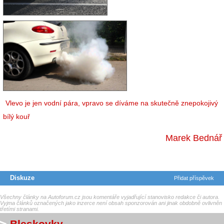
Vlevo je jen vodní pára, vpravo se díváme na skutečně znepokojivý
bílý kouř
Marek Bednář
Diskuze
Přidat příspěvek
Všechny články na Autoforum.cz jsou komentáře vyjadřující stanovisko redakce či autora.
Vyjma článků označených jako inzerce není obsah sponzorován ani jinak obdobně ovlivněn
třetími stranami.
Bleskovky