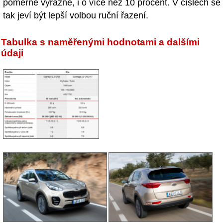
poměrně výrazně, i o více než 10 procent. V číslech se
tak jeví být lepší volbou ruční řazení.
Tabulka s naměřenými hodnotami a dalšími
údaji