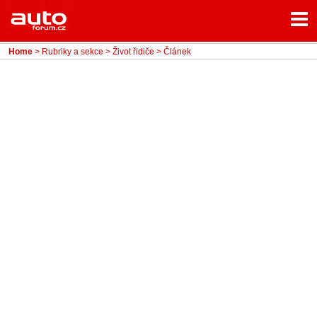
Menu
Home
Rubriky
Home
>
Rubriky a sekce
>
Život řidiče
> Článek
- Testy aut
- Jízdní dojmy a další testy
- Bleskovky
- Představení
- Fascinace a historie
- Život řidiče
- Tuning
- Technika
- Zajímavosti