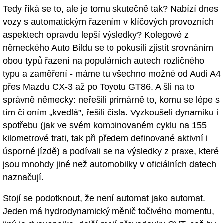
Tedy říká se to, ale je tomu skutečně tak? Nabízí dnes
vozy s automatickým řazením v klíčových provozních
aspektech opravdu lepší výsledky? Kolegové z
německého Auto Bildu se to pokusili zjistit srovnáním
obou typů řazení na populárních autech rozličného
typu a zaměření - máme tu všechno možné od Audi A4
přes Mazdu CX-3 až po Toyotu GT86. A šli na to
správně německy: neřešili primárně to, komu se lépe s
tím či oním „kvedlá”, řešili čísla. Vyzkoušeli dynamiku i
spotřebu (jak ve svém kombinovaném cyklu na 155
kilometrové trati, tak při předem definované aktivní i
úsporné jízdě) a podívali se na výsledky z praxe, které
jsou mnohdy jiné než automobilky v oficiálních datech
naznačují.
Stojí se podotknout, že není automat jako automat.
Jeden má hydrodynamický měnič točivého momentu,