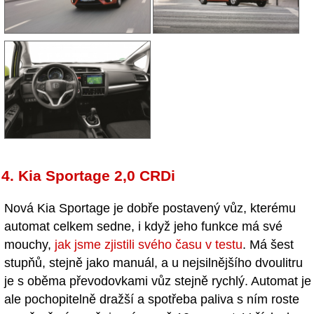
4. Kia Sportage 2,0 CRDi
Nová Kia Sportage je dobře postavený vůz, kterému
automat celkem sedne, i když jeho funkce má své
mouchy,
jak jsme zjistili svého času v testu
. Má šest
stupňů, stejně jako manuál, a u nejsilnějšího dvoulitru
je s oběma převodovkami vůz stejně rychlý. Automat je
ale pochopitelně dražší a spotřeba paliva s ním roste