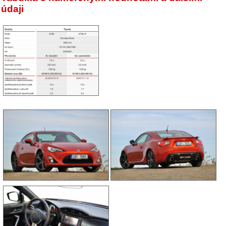
údaji