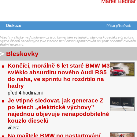
Marek Bednář
Diskuze
Přidat příspěvek
Všechny články na Autoforum.cz jsou komentáře vyjadřující stanovisko redakce či autora.
Vyjma článků označených jako inzerce není obsah sponzorován ani jinak obdobně ovlivněn
třetími stranami.
Bleskovky
Končící, morálně 6 let staré BMW M3
svléklo absurditu nového Audi RS5
do naha, ve sprintu ho rozdrtilo na
hadry
před 4 hodinami
Je vtipné sledovat, jak generace Z
po letech „elektrické výchovy”
najednou objevuje nenapodobitelné
kouzlo dieselů
včera
Na majitele BMW po nastartování