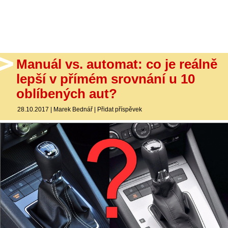
- Ostatní
Diskuzní fórum
Sledujte nás!
Manuál vs. automat: co je reálně
lepší v přímém srovnání u 10
oblíbených aut?
28.10.2017
|
Marek Bednář
|
Přidat příspěvek