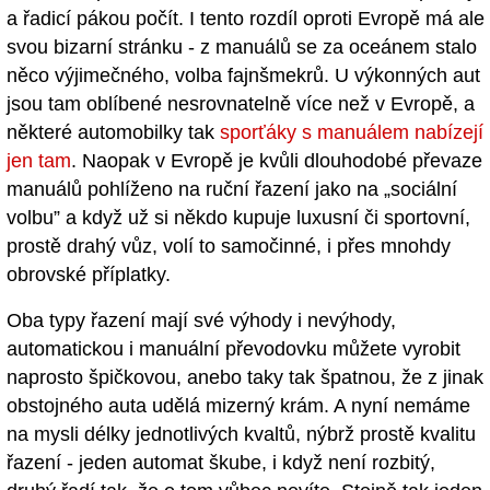
a řadicí pákou počít. I tento rozdíl oproti Evropě má ale
svou bizarní stránku - z manuálů se za oceánem stalo
něco výjimečného, volba fajnšmekrů. U výkonných aut
jsou tam oblíbené nesrovnatelně více než v Evropě, a
některé automobilky tak
sporťáky s manuálem nabízejí
jen tam
. Naopak v Evropě je kvůli dlouhodobé převaze
manuálů pohlíženo na ruční řazení jako na „sociální
volbu” a když už si někdo kupuje luxusní či sportovní,
prostě drahý vůz, volí to samočinné, i přes mnohdy
obrovské příplatky.
Oba typy řazení mají své výhody i nevýhody,
automatickou i manuální převodovku můžete vyrobit
naprosto špičkovou, anebo taky tak špatnou, že z jinak
obstojného auta udělá mizerný krám. A nyní nemáme
na mysli délky jednotlivých kvaltů, nýbrž prostě kvalitu
řazení - jeden automat škube, i když není rozbitý,