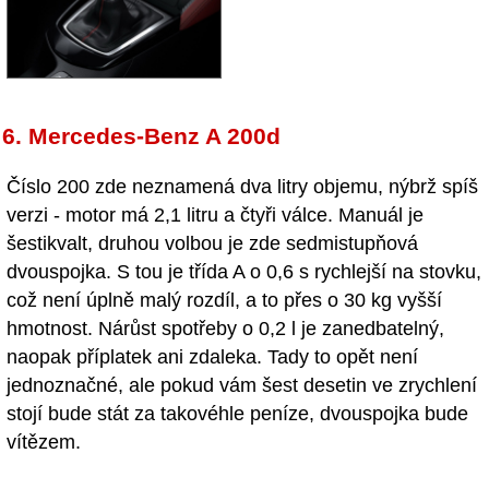
6. Mercedes-Benz A 200d
Číslo 200 zde neznamená dva litry objemu, nýbrž spíš
verzi - motor má 2,1 litru a čtyři válce. Manuál je
šestikvalt, druhou volbou je zde sedmistupňová
dvouspojka. S tou je třída A o 0,6 s rychlejší na stovku,
což není úplně malý rozdíl, a to přes o 30 kg vyšší
hmotnost. Nárůst spotřeby o 0,2 l je zanedbatelný,
naopak příplatek ani zdaleka. Tady to opět není
jednoznačné, ale pokud vám šest desetin ve zrychlení
stojí bude stát za takovéhle peníze, dvouspojka bude
vítězem.