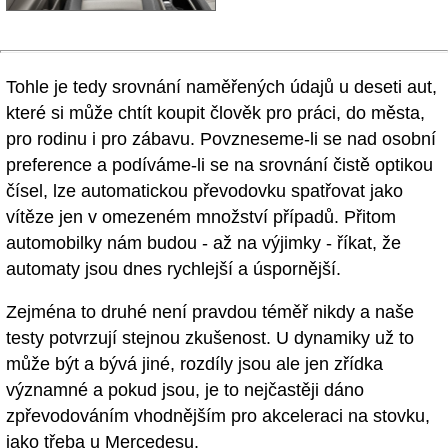
Tohle je tedy srovnání naměřených údajů u deseti aut,
které si může chtít koupit člověk pro práci, do města,
pro rodinu i pro zábavu. Povzneseme-li se nad osobní
preference a podíváme-li se na srovnání čistě optikou
čísel, lze automatickou převodovku spatřovat jako
vítěze jen v omezeném množství případů. Přitom
automobilky nám budou - až na výjimky - říkat, že
automaty jsou dnes rychlejší a úspornější.
Zejména to druhé není pravdou téměř nikdy a naše
testy potvrzují stejnou zkušenost. U dynamiky už to
může být a bývá jiné, rozdíly jsou ale jen zřídka
významné a pokud jsou, je to nejčastěji dáno
zpřevodováním vhodnějším pro akceleraci na stovku,
jako třeba u Mercedesu.