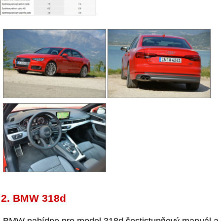
2. BMW 318d
BMW nabídne pro model 318d šestistupňový manuál a