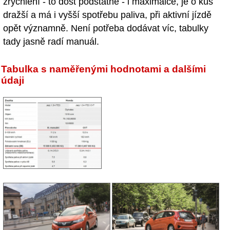
zrychlení - to dost podstatně - i maximálce, je o kus
dražší a má i vyšší spotřebu paliva, při aktivní jízdě
opět významně. Není potřeba dodávat víc, tabulky
tady jasně radí manuál.
Tabulka s naměřenými hodnotami a dalšími
údaji