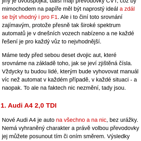
jiný je dvouspojka, další mají převodovky CVT, což by
mimochodem na papíře měl být naprostý ideál
a zdál
se být vhodný i pro F1
. Ale i to činí toto srovnání
zajímavým, protože přesně tak široké spektrum
automatů je v dnešních vozech nabízeno a ne každé
řešení je pro každý vůz to nejvhodnější.
Máme tedy před sebou deset dvojic aut, které
srovnáme na základě toho, jak se jeví zjištěná čísla.
Vždycky tu budou lidé, kterým bude vyhovovat manuál
víc než automat v každém případě, v každé situaci - a
naopak. To ale na faktech nic nezmění, tady jsou.
1. Audi A4 2,0 TDI
Nové Audi A4 je auto
na všechno a na nic
, bez urážky.
Nemá vyhraněný charakter a právě volbou převodovky
jej můžete posunout tím či oním směrem. Výsledky