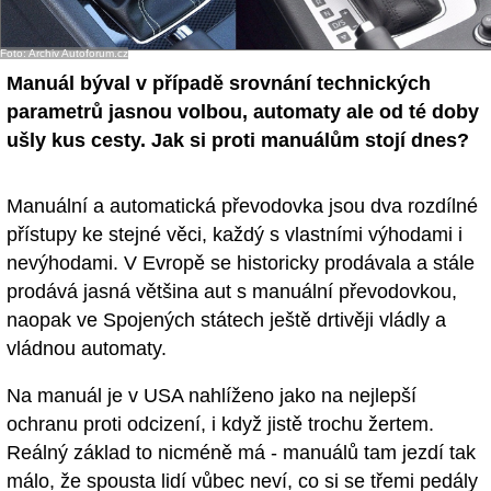
Foto: Archiv Autoforum.cz
Manuál býval v případě srovnání technických
parametrů jasnou volbou, automaty ale od té doby
ušly kus cesty. Jak si proti manuálům stojí dnes?
Manuální a automatická převodovka jsou dva rozdílné
přístupy ke stejné věci, každý s vlastními výhodami i
nevýhodami. V Evropě se historicky prodávala a stále
prodává jasná většina aut s manuální převodovkou,
naopak ve Spojených státech ještě drtivěji vládly a
vládnou automaty.
Na manuál je v USA nahlíženo jako na nejlepší
ochranu proti odcizení, i když jistě trochu žertem.
Reálný základ to nicméně má - manuálů tam jezdí tak
málo, že spousta lidí vůbec neví, co si se třemi pedály