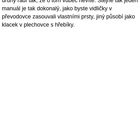
druhý řadí tak, že o tom vůbec nevíte. Stejně tak jeden
manuál je tak dokonalý, jako byste vidličky v
převodovce zasouvali vlastními prsty, jiný působí jako
klacek v plechovce s hřebíky.