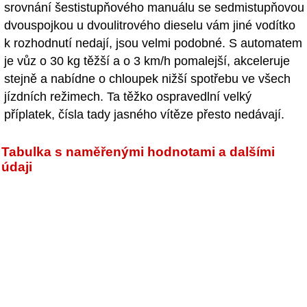
srovnání šestistupňového manuálu se sedmistupňovou
dvouspojkou u dvoulitrového dieselu vám jiné vodítko
k rozhodnutí nedají, jsou velmi podobné. S automatem
je vůz o 30 kg těžší a o 3 km/h pomalejší, akceleruje
stejně a nabídne o chloupek nižší spotřebu ve všech
jízdních režimech. Ta těžko ospravedlní velký
příplatek, čísla tady jasného vítěze přesto nedávají.
Tabulka s naměřenými hodnotami a dalšími
údaji