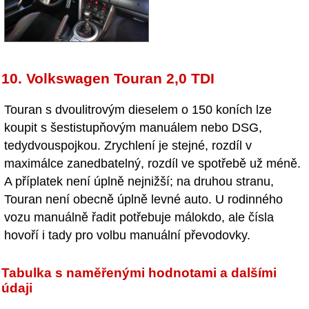
10. Volkswagen Touran 2,0 TDI
Touran s dvoulitrovým dieselem o 150 koních lze
koupit s šestistupňovým manuálem nebo DSG,
tedydvouspojkou. Zrychlení je stejné, rozdíl v
maximálce zanedbatelný, rozdíl ve spotřebě už méně.
A příplatek není úplně nejnižší; na druhou stranu,
Touran není obecně úplně levné auto. U rodinného
vozu manuálně řadit potřebuje málokdo, ale čísla
hovoří i tady pro volbu manuální převodovky.
Tabulka s naměřenými hodnotami a dalšími
údaji