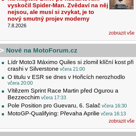
vyskočil Spider-Man. Zvědaví na něj
nejsou, ale musí si zvykat, je to
nový smutný projev moderny
7.8.2026
zobrazit vše
Nové na MotoForum.cz
Lídr Moto3 Máximo Quiles si zlomil klíční kost při
crashi v Silverstone
včera 21:00
O titulu v ESR se dnes v Hořicích nerozhodlo
včera 20:00
Vítězem Sprint Race Martin před Ogurou a
Bezzecchim
včera 17:33
Pole Position pro Guevaru, 6. Salač
včera 16:30
MotoGP-Qualifying: Převaha Aprilie
včera 16:13
zobrazit vše