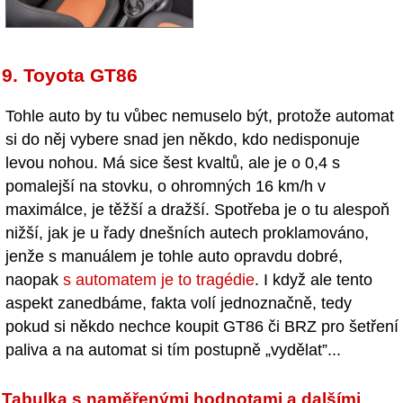
9. Toyota GT86
Tohle auto by tu vůbec nemuselo být, protože automat
si do něj vybere snad jen někdo, kdo nedisponuje
levou nohou. Má sice šest kvaltů, ale je o 0,4 s
pomalejší na stovku, o ohromných 16 km/h v
maximálce, je těžší a dražší. Spotřeba je o tu alespoň
nižší, jak je u řady dnešních autech proklamováno,
jenže s manuálem je tohle auto opravdu dobré,
naopak
s automatem je to tragédie
. I když ale tento
aspekt zanedbáme, fakta volí jednoznačně, tedy
pokud si někdo nechce koupit GT86 či BRZ pro šetření
paliva a na automat si tím postupně „vydělat”...
Tabulka s naměřenými hodnotami a dalšími