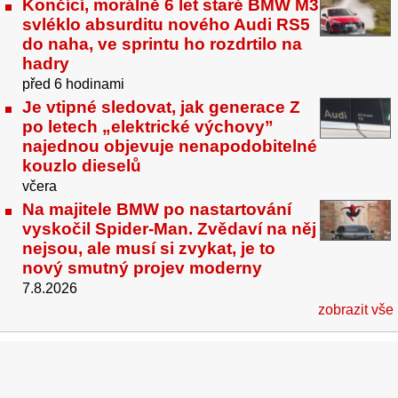
Končící, morálně 6 let staré BMW M3
svléklo absurditu nového Audi RS5
do naha, ve sprintu ho rozdrtilo na
hadry
před 6 hodinami
Je vtipné sledovat, jak generace Z
po letech „elektrické výchovy”
najednou objevuje nenapodobitelné
kouzlo dieselů
včera
Na majitele BMW po nastartování
vyskočil Spider-Man. Zvědaví na něj
nejsou, ale musí si zvykat, je to
nový smutný projev moderny
7.8.2026
zobrazit vše