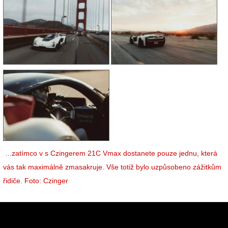
...zatímco v s Czingerem 21C Vmax dostanete pouze jednu, která
vás tak maximálně zmasakruje. Vše totiž bylo uzpůsobeno zážitkům
řidiče. Foto: Czinger