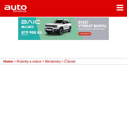
Menu
Home
Rubriky
- Testy aut
- Jízdní dojmy a další testy
- Bleskovky
Home
>
Rubriky a sekce
>
Bleskovky
> Článek
- Představení
- Fascinace a historie
- Život řidiče
- Tuning
- Technika
- Zajímavosti