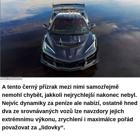
Foto: Chevrolet
A tento černý přízrak mezi nimi samozřejmě
nemohl chybět, jakkoli nejrychlejší nakonec nebyl.
Nejvíc dynamiky za peníze ale nabízí, ostatně hned
dva ze srovnávaných vozů lze navzdory jejich
extrémnímu výkonu, zrychlení i maximálce pořád
považovat za „lidovky”.