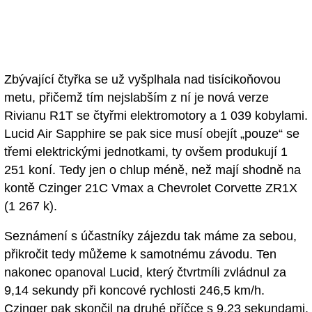
Zbývající čtyřka se už vyšplhala nad tisícikoňovou
metu, přičemž tím nejslabším z ní je nová verze
Rivianu R1T se čtyřmi elektromotory a 1 039 kobylami.
Lucid Air Sapphire se pak sice musí obejít „pouze“ se
třemi elektrickými jednotkami, ty ovšem produkují 1
251 koní. Tedy jen o chlup méně, než mají shodně na
kontě Czinger 21C Vmax a Chevrolet Corvette ZR1X
(1 267 k).
Seznámení s účastníky zájezdu tak máme za sebou,
přikročit tedy můžeme k samotnému závodu. Ten
nakonec opanoval Lucid, který čtvrtmíli zvládnul za
9,14 sekundy při koncové rychlosti 246,5 km/h.
Czinger pak skončil na druhé příčce s 9,23 sekundami,