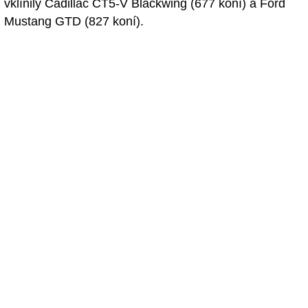
vklínily Cadillac CT5-V Blackwing (677 koní) a Ford
Mustang GTD (827 koní).