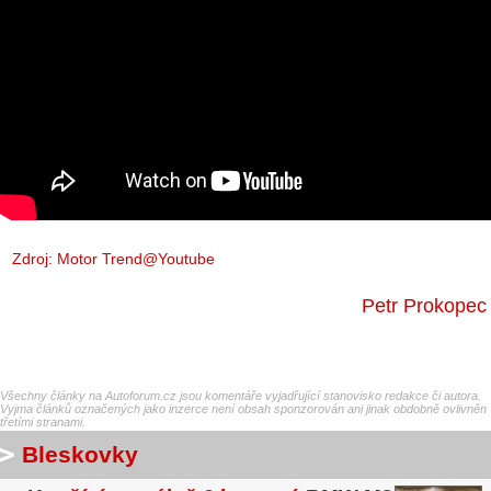
Zdroj:
Motor Trend@Youtube
Petr Prokopec
Všechny články na Autoforum.cz jsou komentáře vyjadřující stanovisko redakce či autora.
Vyjma článků označených jako inzerce není obsah sponzorován ani jinak obdobně ovlivněn
třetími stranami.
Bleskovky