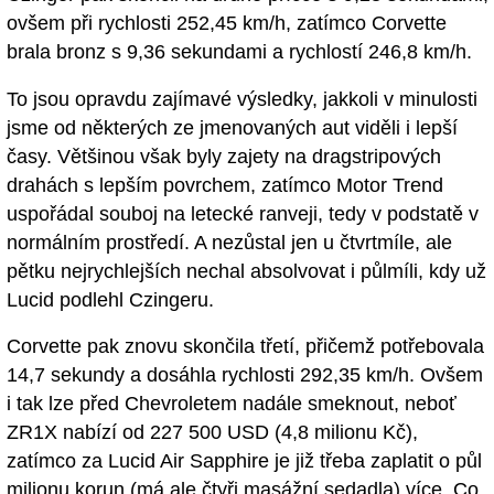
ovšem při rychlosti 252,45 km/h, zatímco Corvette
brala bronz s 9,36 sekundami a rychlostí 246,8 km/h.
To jsou opravdu zajímavé výsledky, jakkoli v minulosti
jsme od některých ze jmenovaných aut viděli i lepší
časy. Většinou však byly zajety na dragstripových
drahách s lepším povrchem, zatímco Motor Trend
uspořádal souboj na letecké ranveji, tedy v podstatě v
normálním prostředí. A nezůstal jen u čtvrtmíle, ale
pětku nejrychlejších nechal absolvovat i půlmíli, kdy už
Lucid podlehl Czingeru.
Corvette pak znovu skončila třetí, přičemž potřebovala
14,7 sekundy a dosáhla rychlosti 292,35 km/h. Ovšem
i tak lze před Chevroletem nadále smeknout, neboť
ZR1X nabízí od 227 500 USD (4,8 milionu Kč),
zatímco za Lucid Air Sapphire je již třeba zaplatit o půl
milionu korun (má ale čtyři masážní sedadla) více. Co