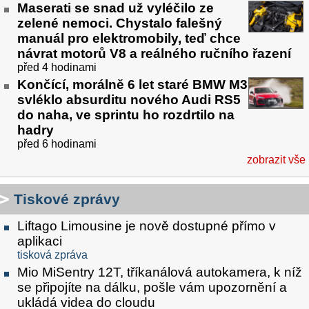
Maserati se snad už vyléčilo ze
zelené nemoci. Chystalo falešný
manuál pro elektromobily, teď chce
návrat motorů V8 a reálného ručního řazení
před 4 hodinami
Končící, morálně 6 let staré BMW M3
svléklo absurditu nového Audi RS5
do naha, ve sprintu ho rozdrtilo na
hadry
před 6 hodinami
zobrazit vše
Tiskové zprávy
Liftago Limousine je nově dostupné přímo v
aplikaci
tisková zpráva
Mio MiSentry 12T, tříkanálová autokamera, k níž
se připojíte na dálku, pošle vám upozornění a
ukládá videa do cloudu