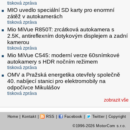
tisková zpráva
MIO uvedlo speciální SD karty pro enormní
zátěž v autokamerách
tisková zpráva
Mio MiVue R850T: zrcátková autokamera s
2.5K, antireflexním dotykovým displejem a zadní
kamerou
tisková zpráva
Mio MiVue C545: moderní verze 60snímkové
autokamery s HDR nočním režimem
tisková zpráva
OMV a Pražská energetika otevřely společně
40. nabíjecí stanici pro elektromobily na
odpočívce Mikulášov
tisková zpráva
zobrazit vše
Home
|
Kontakt
|
RSS
|
Facebook
|
Twitter
| Copyright
©1996-2026 MotorCom s.r.o.