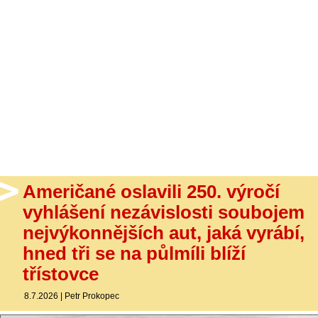
- Ostatní
Diskuzní fórum
Sledujte nás!
Američané oslavili 250. výročí
vyhlášení nezávislosti soubojem
nejvýkonnějších aut, jaká vyrábí,
hned tři se na půlmíli blíží
třístovce
8.7.2026
|
Petr Prokopec