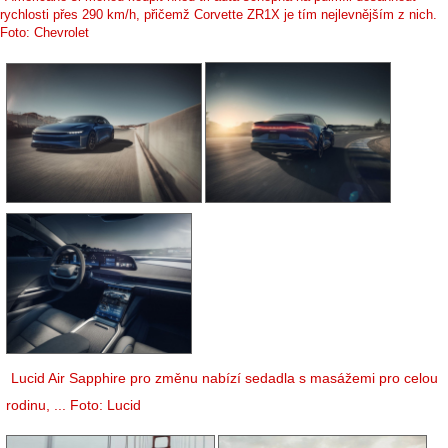
rychlosti přes 290 km/h, přičemž Corvette ZR1X je tím nejlevnějším z nich.
Foto: Chevrolet
Lucid Air Sapphire pro změnu nabízí sedadla s masážemi pro celou
rodinu, ... Foto: Lucid