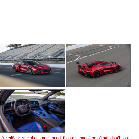
Američané si mohou koupit hned tři auta schopná na půlmíli dosáhnout