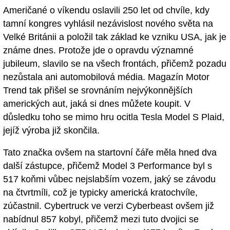
Američané o víkendu oslavili 250 let od chvíle, kdy
tamní kongres vyhlásil nezávislost nového světa na
Velké Británii a položil tak základ ke vzniku USA, jak je
známe dnes. Protože jde o opravdu významné
jubileum, slavilo se na všech frontách, přičemž pozadu
nezůstala ani automobilová média. Magazín Motor
Trend tak přišel se srovnáním nejvýkonnějších
amerických aut, jaká si dnes můžete koupit. V
důsledku toho se mimo hru ocitla Tesla Model S Plaid,
jejíž výroba již skončila.
Tato značka ovšem na startovní čáře měla hned dva
další zástupce, přičemž Model 3 Performance byl s
517 koňmi vůbec nejslabším vozem, jaký se závodu
na čtvrtmíli, což je typicky americká kratochvíle,
zúčastnil. Cybertruck ve verzi Cyberbeast ovšem již
nabídnul 857 kobyl, přičemž mezi tuto dvojici se