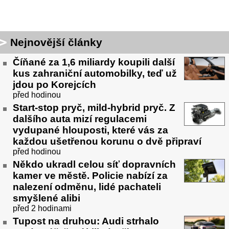
Nejnovější články
Číňané za 1,6 miliardy koupili další
kus zahraniční automobilky, teď už
jdou po Korejcích
před hodinou
Start-stop pryč, mild-hybrid pryč. Z
dalšího auta mizí regulacemi
vydupané hlouposti, které vás za
každou ušetřenou korunu o dvě připraví
před hodinou
Někdo ukradl celou síť dopravních
kamer ve městě. Policie nabízí za
nalezení odměnu, lidé pachateli
smyšlené alibi
před 2 hodinami
Tupost na druhou: Audi strhalo