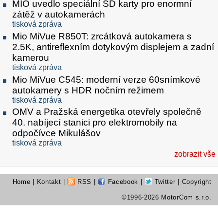
MIO uvedlo speciální SD karty pro enormní
zátěž v autokamerách
tisková zpráva
Mio MiVue R850T: zrcátková autokamera s
2.5K, antireflexním dotykovým displejem a zadní
kamerou
tisková zpráva
Mio MiVue C545: moderní verze 60snímkové
autokamery s HDR nočním režimem
tisková zpráva
OMV a Pražská energetika otevřely společně
40. nabíjecí stanici pro elektromobily na
odpočívce Mikulášov
tisková zpráva
zobrazit vše
Home
|
Kontakt
|
RSS
|
Facebook
|
Twitter
| Copyright
©1996-2026 MotorCom s.r.o.