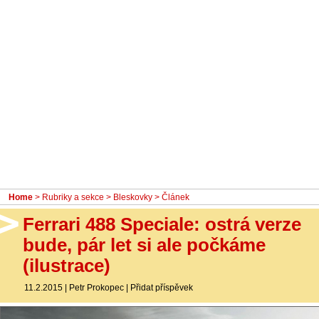
- Ostatní
Diskuzní fórum
Sledujte nás!
Home
>
Rubriky a sekce
>
Bleskovky
> Článek
Ferrari 488 Speciale: ostrá verze
bude, pár let si ale počkáme
(ilustrace)
11.2.2015
|
Petr Prokopec
|
Přidat příspěvek