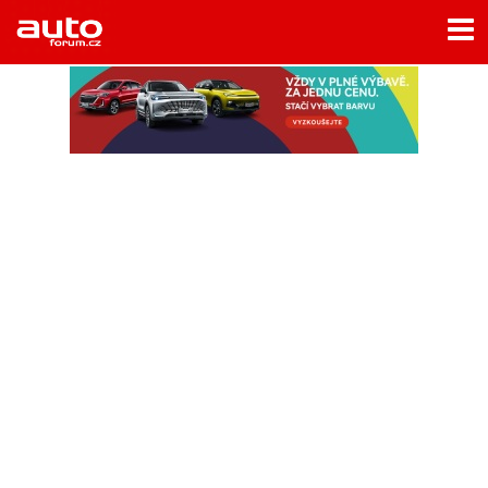
Menu
Home
Rubriky
- Testy aut
- Jízdní dojmy a další testy
- Bleskovky
- Představení
- Fascinace a historie
- Život řidiče
- Tuning
- Technika
- Zajímavosti