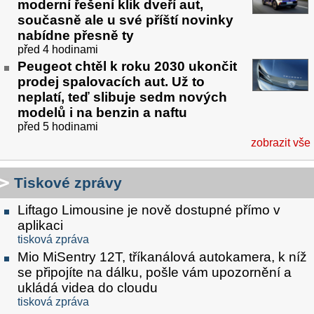
moderní řešení klik dveří aut,
současně ale u své příští novinky
nabídne přesně ty
před 4 hodinami
Peugeot chtěl k roku 2030 ukončit
prodej spalovacích aut. Už to
neplatí, teď slibuje sedm nových
modelů i na benzin a naftu
před 5 hodinami
zobrazit vše
Tiskové zprávy
Liftago Limousine je nově dostupné přímo v
aplikaci
tisková zpráva
Mio MiSentry 12T, tříkanálová autokamera, k níž
se připojíte na dálku, pošle vám upozornění a
ukládá videa do cloudu
tisková zpráva