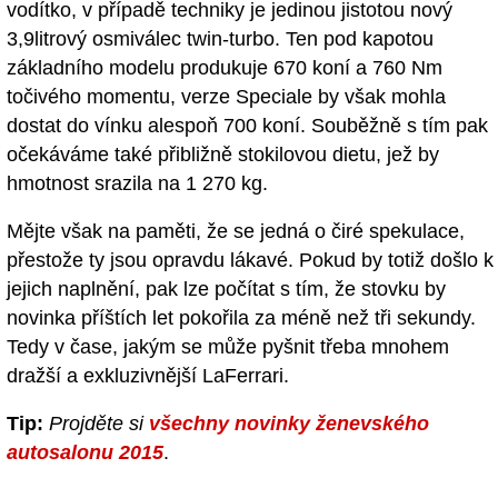
vodítko, v případě techniky je jedinou jistotou nový
3,9litrový osmiválec twin-turbo. Ten pod kapotou
základního modelu produkuje 670 koní a 760 Nm
točivého momentu, verze Speciale by však mohla
dostat do vínku alespoň 700 koní. Souběžně s tím pak
očekáváme také přibližně stokilovou dietu, jež by
hmotnost srazila na 1 270 kg.
Mějte však na paměti, že se jedná o čiré spekulace,
přestože ty jsou opravdu lákavé. Pokud by totiž došlo k
jejich naplnění, pak lze počítat s tím, že stovku by
novinka příštích let pokořila za méně než tři sekundy.
Tedy v čase, jakým se může pyšnit třeba mnohem
dražší a exkluzivnější LaFerrari.
Tip:
Projděte si
všechny novinky ženevského
autosalonu 2015
.