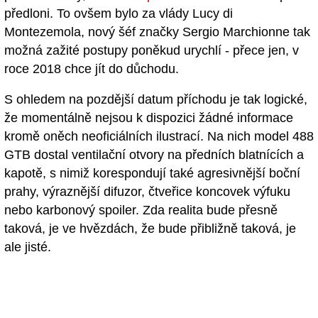
předloni. To ovšem bylo za vlády Lucy di
Montezemola, nový šéf značky Sergio Marchionne tak
možná zažité postupy poněkud urychlí - přece jen, v
roce 2018 chce jít do důchodu.
S ohledem na pozdější datum příchodu je tak logické,
že momentálně nejsou k dispozici žádné informace
kromě oněch neoficiálních ilustrací. Na nich model 488
GTB dostal ventilační otvory na předních blatnících a
kapotě, s nimiž korespondují také agresivnější boční
prahy, výraznější difuzor, čtveřice koncovek výfuku
nebo karbonový spoiler. Zda realita bude přesně
taková, je ve hvězdách, že bude přibližně taková, je
ale jisté.