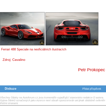
Ferrari 488 Speciale na neoficiálních ilustracích
Zdroj:
Cavalino
Petr Prokopec
Diskuze
Přidat příspěvek
Všechny články na Autoforum.cz jsou komentáře vyjadřující stanovisko redakce či autora.
Vyjma článků označených jako inzerce není obsah sponzorován ani jinak obdobně ovlivněn
třetími stranami.