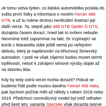
Je tomu sotva týden, co italská automobilka poslala do
světa první fotky a informace o novém
Ferrari 488
GTB
, a už tu máme druhou neoficiální ilustraci její
další verze. Ta, stejně jako
488 GTB Spider či GTS
,
dozajista časem dorazí, hned tak to ovšem nebude.
Nesmíme totiž zapomínat na fakt, že Vzpínající se
koník z Maranella stále ještě nemá po veřejném
debutu, který je naplánován na březnový ženevský
autosalon. I poté se však zájemci budou muset obrnit
trpělivostí, neboť k zahájení sériové výroby dojde až
na sklonku léta.
Kdy by tedy ostrá verze mohla dorazit? Pokud se
budeme řídit podle mustru daného
Ferrari 458 Italia
,
pak bychom počítat měli až někdy s rokem 2018 nebo
2019. Předchozí osmiválcový model byl totiž odhalen
před šesti lety, varianta
Speciale
však dorazila teprve