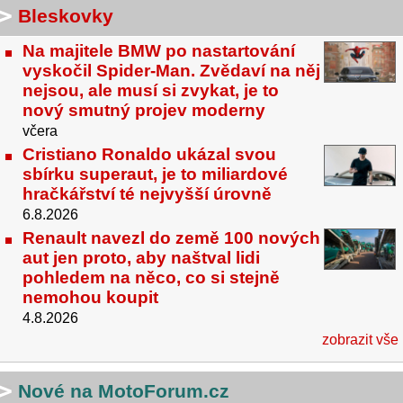
Bleskovky
Na majitele BMW po nastartování
vyskočil Spider-Man. Zvědaví na něj
nejsou, ale musí si zvykat, je to
nový smutný projev moderny
včera
Cristiano Ronaldo ukázal svou
sbírku superaut, je to miliardové
hračkářství té nejvyšší úrovně
6.8.2026
Renault navezl do země 100 nových
aut jen proto, aby naštval lidi
pohledem na něco, co si stejně
nemohou koupit
4.8.2026
zobrazit vše
Nové na MotoForum.cz