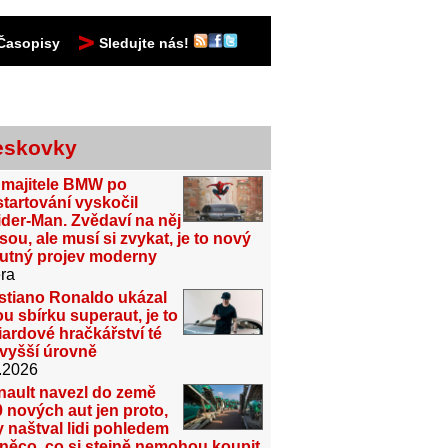
Časopisy
Sledujte nás!
eskovky
 majitele BMW po
tartování vyskočil
der-Man. Zvědaví na něj
sou, ale musí si zvykat, je to nový
utný projev moderny
ra
stiano Ronaldo ukázal
u sbírku superaut, je to
iardové hračkářství té
jvyšší úrovně
.2026
nault navezl do země
 nových aut jen proto,
 naštval lidi pohledem
něco, co si stejně nemohou koupit