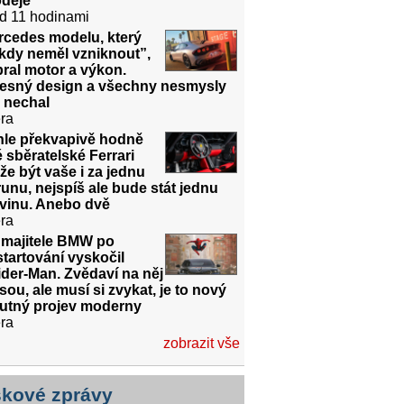
odeje
d 11 hodinami
rcedes modelu, který
kdy neměl vzniknout”,
ral motor a výkon.
řesný design a všechny nesmysly
 nechal
ra
hle překvapivě hodně
é sběratelské Ferrari
e být vaše i za jednu
unu, nejspíš ale bude stát jednu
dvinu. Anebo dvě
ra
 majitele BMW po
tartování vyskočil
der-Man. Zvědaví na něj
sou, ale musí si zvykat, je to nový
utný projev moderny
ra
zobrazit vše
skové zprávy