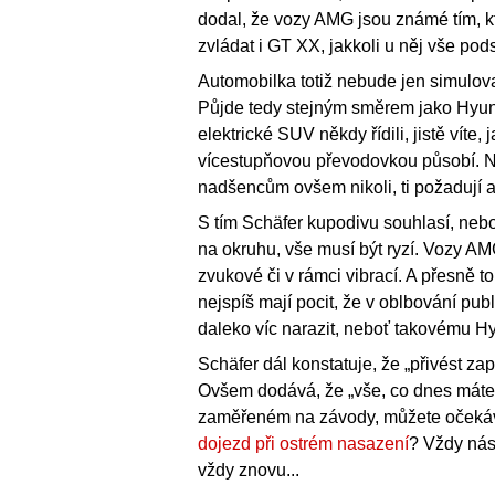
dodal, že vozy AMG jsou známé tím, kt
zvládat i GT XX, jakkoli u něj vše pod
Automobilka totiž nebude jen simulova
Půjde tedy stejným směrem jako Hyun
elektrické SUV někdy řídili, jistě vít
vícestupňovou převodovkou působí. Ně
nadšencům ovšem nikoli, ti požadují au
S tím Schäfer kupodivu souhlasí, neboť 
na okruhu, vše musí být ryzí. Vozy AM
zvukové či v rámci vibrací. A přesně 
nejspíš mají pocit, že v oblbování pu
daleko víc narazit, neboť takovému H
Schäfer dál konstatuje, že „přivést za
Ovšem dodává, že „vše, co dnes má
zaměřeném na závody, můžete očekáva
dojezd při ostrém nasazení
? Vždy nás
vždy znovu...