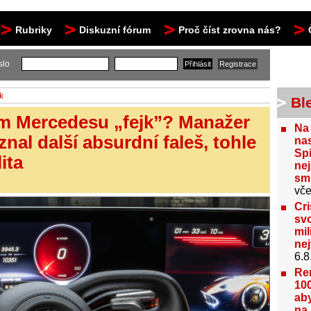
Rubriky
Diskuzní fórum
Proč číst zrovna nás?
slo
k
Bl
ém Mercedesu „fejk”? Manažer
Na
znal další absurdní faleš, tohle
nas
Spi
lita
nej
sm
vče
Cri
svo
mil
ne
6.8
Re
100
aby
na 