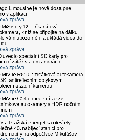
tago Limousine je nově dostupné
mo v aplikaci
ková zpráva
 MiSentry 12T, tříkanálová
okamera, k níž se připojíte na dálku,
le vám upozornění a ukládá videa do
udu
ková zpráva
 uvedlo speciální SD karty pro
rmní zátěž v autokamerách
ková zpráva
 MiVue R850T: zrcátková autokamera
.5K, antireflexním dotykovým
plejem a zadní kamerou
ková zpráva
 MiVue C545: moderní verze
snímkové autokamery s HDR nočním
žimem
ková zpráva
 a Pražská energetika otevřely
lečně 40. nabíjecí stanici pro
ktromobily na odpočívce Mikulášov
ková zpráva