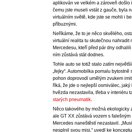
aplikován ve velkém a zároveň došlo i 
čemu jste museli vstát z gauče, byla ná
virtuálním světě, kde jste se mohli i 
příbuznými.
Neříkáme, že to je něco skvělého, os
virtuální realita tu skutečnou nahradi
Mercedesu, kteří před pár dny odhalil
ním zůstává stát dodnes.
Tohle auto se totiž stalo zatím nejv
„fejky“. Automobilka pomalu bytostně s
pohon doprovodí umělým zvukem imituj
říká, že jde o nejlepší osmiválec, jaký
hvězda nezastavila, třeba v interiéru 
starých pneumatik
.
Něco takového by možná ekologicky zamě
ale GT XX zůstává vozem s falešným z
Mercedes naneštěstí nezastavil. „Musí
nesplnil svou misi,“ uvedl ke koncept