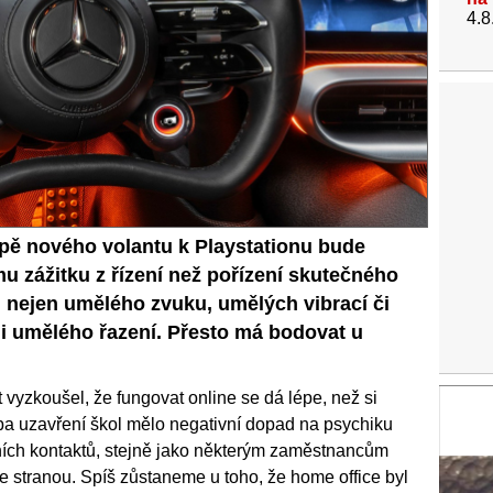
4.8
pě nového volantu k Playstationu bude
mu zážitku z řízení než pořízení skutečného
 nejen umělého zvuku, umělých vibrací či
 i umělého řazení. Přesto má bodovat u
vyzkoušel, že fungovat online se dá lépe, než si
eba uzavření škol mělo negativní dopad na psychiku
álních kontaktů, stejně jako některým zaměstnancům
e stranou. Spíš zůstaneme u toho, že home office byl