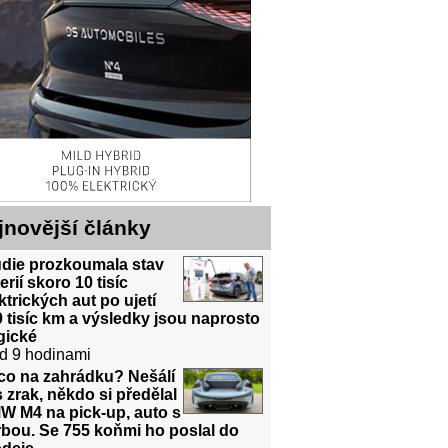
jnovější články
udie prozkoumala stav
erií skoro 10 tisíc
ktrických aut po ujetí
 tisíc km a výsledky jsou naprosto
gické
d 9 hodinami
co na zahrádku? Nešálí
 zrak, někdo si předělal
W M4 na pick-up, auto s
bou. Se 755 koňmi ho poslal do