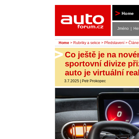
Autoforum
Home
Jméno | He
Home
>
Rubriky a sekce
>
Představení
> Článe
Co ještě je na nov
sportovní divize při
auto je virtuální rea
3.7.2025
|
Petr Prokopec