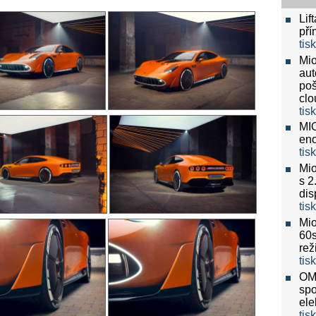
Lif
pří
tis
Mio
aut
poš
clo
tis
MIO
eno
tis
Mio
s 2
dis
tis
Mio
60
re
tis
OMV
spo
ele
tis