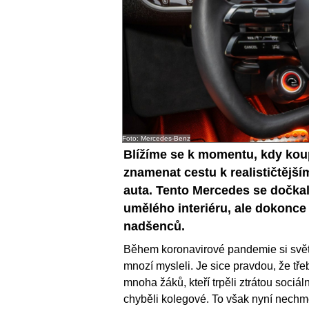
Foto: Mercedes-Benz
Blížíme se k momentu, kdy kou
znamenat cestu k realističtější
auta. Tento Mercedes se dočkal
umělého interiéru, ale dokonce
nadšenců.
Během koronavirové pandemie si svět 
mnozí mysleli. Je sice pravdou, že tř
mnoha žáků, kteří trpěli ztrátou soci
chyběli kolegové. To však nyní nechm