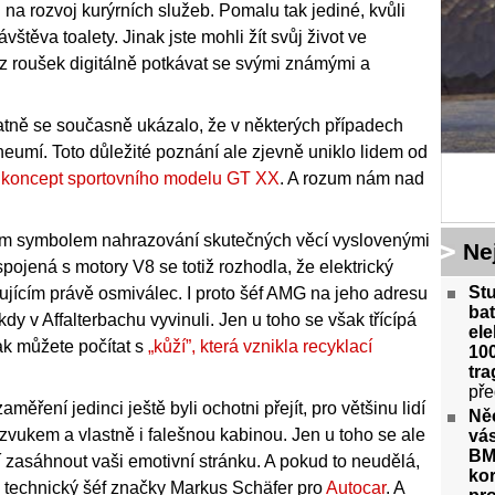
na rozvoj kurýrních služeb. Pomalu tak jediné, kvůli
vštěva toalety. Jinak jste mohli žít svůj život ve
bez roušek digitálně potkávat se svými známými a
tatně se současně ukázalo, že v některých případech
t neumí. Toto důležité poznání ale zjevně uniklo lidem od
i
koncept sportovního modelu GT XX
. A rozum nám nad
ětším symbolem nahrazování skutečných věcí vyslovenými
Ne
pojená s motory V8 se totiž rozhodla, že elektrický
St
ícím právě osmiválec. I proto šéf AMG na jeho adresu
bat
 kdy v Affalterbachu vyvinuli. Jen u toho se však třícípá
ele
tak můžete počítat s
„kůží”, která vznikla recyklací
100
tra
pře
ření jedinci ještě byli ochotni přejít, pro většinu lidí
Ně
vukem a vlastně i falešnou kabinou. Jen u toho se ale
vás
BM
 zasáhnout vaši emotivní stránku. A pokud to neudělá,
kor
u technický šéf značky Markus Schäfer pro
Autocar
. A