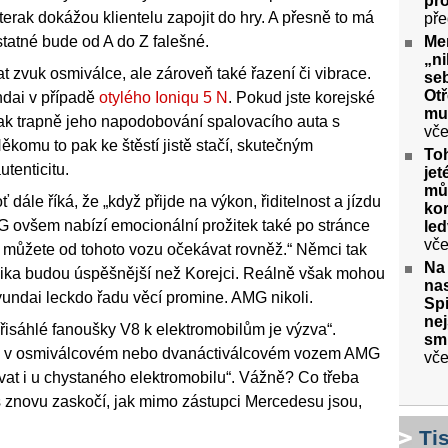
pr
erak dokážou klientelu zapojit do hry. A přesně to má
pře
statné bude od A do Z falešné.
Me
„ni
t zvuk osmiválce, ale zároveň také řazení či vibrace.
seb
Ot
dai v případě
otylého Ioniqu 5 N
. Pokud jste korejské
mu
e, jak trapně jeho napodobování spalovacího auta s
vče
komu to pak ke štěstí jistě stačí, skutečným
To
tenticitu.
jet
můž
dále říká, že „když přijde na výkon, řiditelnost a jízdu
kor
G ovšem nabízí emocionální prožitek také po stránce
le
vče
to můžete od tohoto vozu očekávat rovněž.“ Němci tak
Na
blika budou úspěšnější než Korejci. Reálně však mohou
nas
yundai leckdo řadu věcí promine. AMG nikoli.
Spi
nej
přisáhlé fanoušky V8 k elektromobilům je výzva“.
sm
te v osmiválcovém nebo dvanáctiválcovém vozem AMG
vče
t i u chystaného elektromobilu“. Vážně? Co třeba
 znovu zaskočí, jak mimo zástupci Mercedesu jsou,
Ti