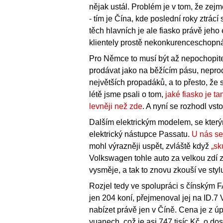
nějak ustál. Problém je v tom, že ze
- tím je Čína, kde poslední roky ztrácí
těch hlavních je ale fiasko právě jeho 
klientely prostě nekonkurenceschopn
Pro Němce to musí být až nepochopitel
prodávat jako na běžícím pásu, neprodá
největších propadáků, a to přesto, že
létě jsme psali o tom,
jaké fiasko je t
levněji než zde
. A nyní se rozhodl vsto
Dalším elektrickým modelem, se který
elektrický nástupce Passatu.
U nás se
mohl výrazněji uspět, zvláště když
„sk
Volkswagen tohle auto za velkou zdí z
vysměje, a tak to znovu zkouší ve stylu
Rozjel tedy ve spolupráci s čínským F
jen 204 koní, přejmenoval jej na ID.7 
nabízet právě jen v Číně. Cena je z ú
yuanech, což je asi 747 tisíc Kč, o d