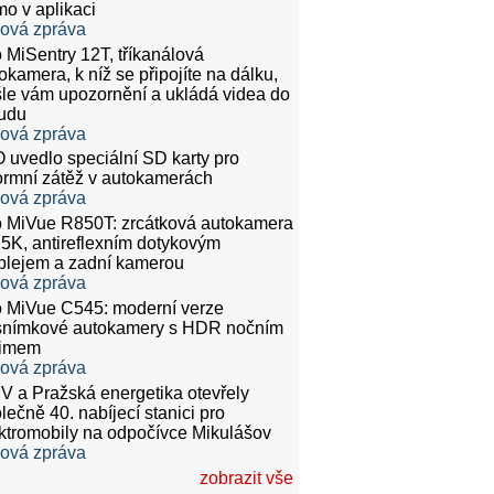
mo v aplikaci
ková zpráva
 MiSentry 12T, tříkanálová
okamera, k níž se připojíte na dálku,
le vám upozornění a ukládá videa do
udu
ková zpráva
 uvedlo speciální SD karty pro
rmní zátěž v autokamerách
ková zpráva
 MiVue R850T: zrcátková autokamera
.5K, antireflexním dotykovým
plejem a zadní kamerou
ková zpráva
 MiVue C545: moderní verze
snímkové autokamery s HDR nočním
žimem
ková zpráva
 a Pražská energetika otevřely
lečně 40. nabíjecí stanici pro
ktromobily na odpočívce Mikulášov
ková zpráva
zobrazit vše