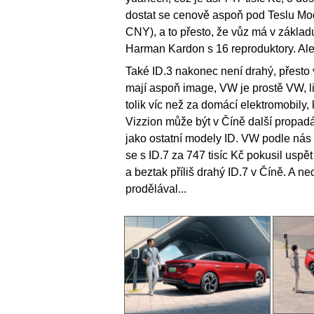
dostat se cenově aspoň pod Teslu M
CNY), a to přesto, že vůz má v zákla
Harman Kardon s 16 reproduktory. Ale 
Také ID.3 nakonec není drahý, přesto
mají aspoň image, VW je prostě VW, li
tolik víc než za domácí elektromobily,
Vizzion může být v Číně další propa
jako ostatní modely ID. VW podle nás h
se s ID.7 za 747 tisíc Kč pokusil uspě
a beztak příliš drahý ID.7 v Číně. A n
prodělával...