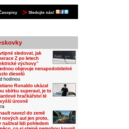
Časopisy
Sledujte nás!
eskovky
vtipné sledovat, jak
erace Z po letech
ektrické výchovy”
jednou objevuje nenapodobitelné
zlo dieselů
d hodinou
stiano Ronaldo ukázal
u sbírku superaut, je to
iardové hračkářství té
jvyšší úrovně
ra
nault navezl do země
 nových aut jen proto,
 naštval lidi pohledem
něco, co si stejně nemohou koupit