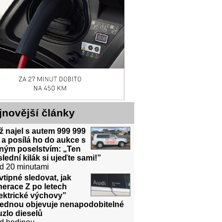
jnovější články
 najel s autem 999 999
a posílá ho do aukce s
sným poselstvím: „Ten
lední kilák si ujeďte sami!”
d 20 minutami
vtipné sledovat, jak
erace Z po letech
ektrické výchovy”
jednou objevuje nenapodobitelné
zlo dieselů