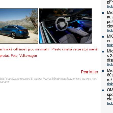
pří
tis
Mio
aut
poš
clo
tis
MIO
eno
tis
technické odlišnosti jsou minimální. Přesto čínská verze stojí méně
Mio
s 2
 prodat. Foto: Volkswagen
dis
tis
Mio
Petr Miler
60
jící stanovisko redakce či autora. Vyjma článků označených jako inzerce není
re
tranami.
tis
OMV
spo
ele
tis