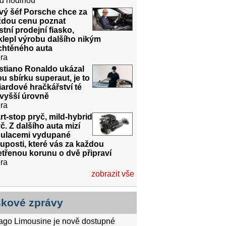
d hodinou
vý šéf Porsche chce za
ždou cenu poznat
stní prodejní fiasko,
lepl výrobu dalšího nikým
chtěného auta
ra
stiano Ronaldo ukázal
u sbírku superaut, je to
iardové hračkářství té
jvyšší úrovně
ra
rt-stop pryč, mild-hybrid
č. Z dalšího auta mizí
gulacemi vydupané
uposti, které vás za každou
třenou korunu o dvě připraví
ra
zobrazit vše
skové zprávy
tago Limousine je nově dostupné