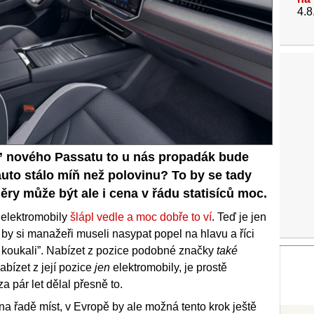
4.8
” nového Passatu to u nás propadák bude
 auto stálo míň než polovinu? To by se tady
ry může být ale i cena v řádu statisíců moc.
 elektromobily
šlápl vedle a moc dobře to ví
. Teď je jen
ž by si manažeři museli nasypat popel na hlavu a říci
o koukali”. Nabízet z pozice podobné značky
také
abízet z její pozice
jen
elektromobily, je prostě
a pár let dělal přesně to.
a řadě míst, v Evropě by ale možná tento krok ještě