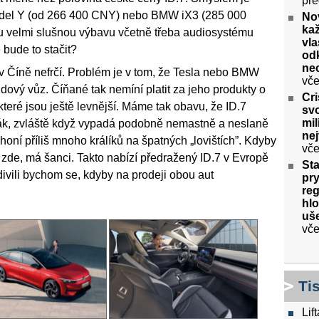
pře
odel Y (od 266 400 CNY) nebo BMW iX3 (285 000
No
ka
du velmi slušnou výbavu včetně třeba audiosystému
vla
bude to stačit?
odk
ne
 v Číně nefrčí. Problém je v tom, že Tesla nebo BMW
vče
dový vůz. Číňané tak nemíní platit za jeho produkty o
Cri
 které jsou ještě levnější. Máme tak obavu, že ID.7
svo
mil
dák, zvláště když vypadá podobně nemastně a neslaně
ne
oní příliš mnoho králíků na špatných „lovištích”. Kdyby
vče
t zde, má šanci. Takto nabízí předražený ID.7 v Evropě
Sta
edivili bychom se, kdyby na prodeji obou aut
pry
re
hlo
uše
vče
Ti
Lif