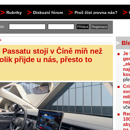
Rubriky
Diskuzní fórum
Proč číst zrovna nás?
slo
k
Bl
 Passatu stojí v Číně míň než
Je 
lik přijde u nás, přesto to
gen
„el
na
kou
pře
Cri
svo
mil
ne
vče
Re
100
aby
na 