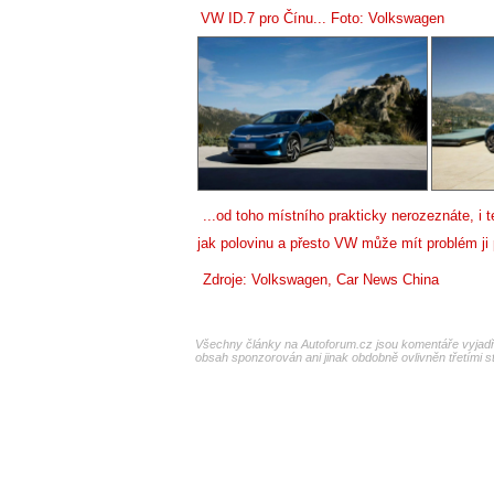
VW ID.7 pro Čínu... Foto: Volkswagen
...od toho místního prakticky nerozeznáte, i 
jak polovinu a přesto VW může mít problém ji
Zdroje: Volkswagen,
Car News China
Všechny články na Autoforum.cz jsou komentáře vyjadřu
obsah sponzorován ani jinak obdobně ovlivněn třetími s