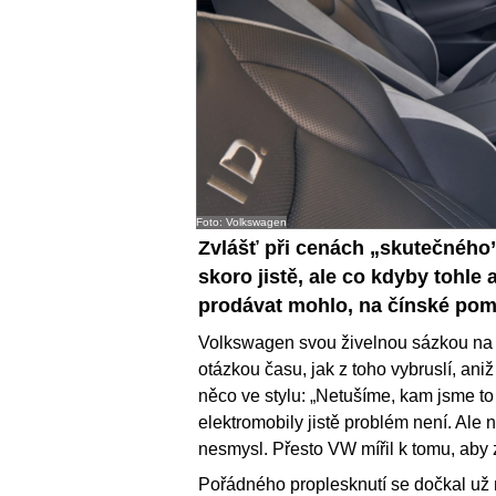
Foto: Volkswagen
Zvlášť při cenách „skutečného
skoro jistě, ale co kdyby tohle
prodávat mohlo, na čínské pomě
Volkswagen svou živelnou sázkou na
otázkou času, jak z toho vybruslí, ani
něco ve stylu: „Netušíme, kam jsme t
elektromobily jistě problém není. Ale n
nesmysl. Přesto VW mířil k tomu, aby z
Pořádného proplesknutí se dočkal už n