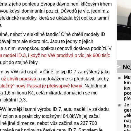
jména z jeho pohledu Evropa dávno není klíčovým trhem
 svou kdysi dominantní pozici. Důvodů je víc, jedním z
elektrické nabídky, která se ukázala být optikou tamní
á.
né, neboť v elektřině fandící Číně chtěli modely ID
vají tam ale skoro nic. Jsou to jedny z jejich
 se s nimi evropskou optikou cenově doslova podbízí. V
am model ID.3, i když ho VW prodává o víc jak 600 tisíc
upit do stejné řeky.
Ne
m by VW rád uspěl v Číně, je typ ID.7 zamýšlený jako
Muž
 už chvíli prodává
a nedokážeme si představit, jak by
km 
utečný” nový Passat je překvapivě levný
. Nabídnout
ja
a 1,6 milionu Kč, celá miliarda domácích se mu
pos
pře
 lokální ID.3.
Je 
AW levnější tamní výrobu ID.7, autu nadělil v základu
gen
„el
Vizzion a s prakticky totožnými 84,8kWh jej začal
na
plně jiné dimenze, neboť vůz začíná na 237 700
kou
ost méně než polovina české ceny ID.7. Smyslem je