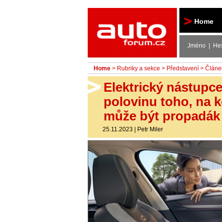
Autoforum
Home
Jméno | He
Home
>
Rubriky a sekce
>
Představení
> Článe
Elektrický nástupce
polovinu toho, na ko
může být propadák
25.11.2023
|
Petr Miler