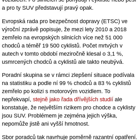
a pro ty SUV představují pravý opak.
Evropská rada pro bezpečnost dopravy (ETSC) ve
výroční zprávě popisuje, že mezi lety 2010 a 2018
zemřelo na evropských silnicích více než 51 000
chodců a téměř 19 500 cyklistů. Počet mrtvých v
autech v tomto období meziročně klesal o 3,1 %,
usmrcených chodců a cyklistů ale takto neubývá.
Poradní skupina se v rámci zlepšení situace podívala
na statistiku a podle ní 99 % chodců a 83 % cyklistů
zemřelo po kolizi s motorovým vozidlem. To
nepřekvapí,
stejně jako řada dřívějších studií
ale
konstatuje, že největším rizikem pro chodce a cyklisty
jsou SUV. Problémem je zejména jejich výška,
nepomůže jistě ani vyšší hmotnost.
Sbor poradců tak navrhuje poměrně razantní opatření.