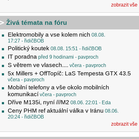
zobrazit vše
Živá témata na fóru
Elektromobily a vse kolem nich
08.08.
17:27
- řidičBOB
Politický koutek
08.08. 15:51
- řidičBOB
IT poradna
před 9 hodinami
- pavproch
S větrem ve vlasech....
včera
- pavproch
5x Millers + OffTopíč: LaS Tempesta GTX 43.5
včera
- pavproch
Mobilní telefony a vše okolo mobilních
komunikací
včera
- pavproch
Dříve M135i, nyní ///M2
08.06. 22:01
- Eda
Ceny PHM ref aktuální válka v Iránu
08.06.
20:24
- řidičBOB
zobrazit vše