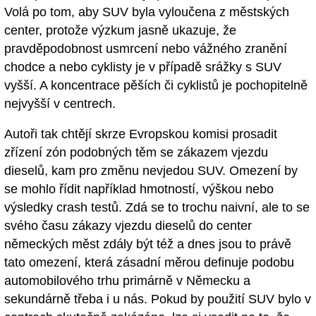
Volá po tom, aby SUV byla vyloučena z městských
center, protože výzkum jasně ukazuje, že
pravděpodobnost usmrcení nebo vážného zranění
chodce a nebo cyklisty je v případě srážky s SUV
vyšší. A koncentrace pěších či cyklistů je pochopitelně
nejvyšší v centrech.
Autoři tak chtějí skrze Evropskou komisi prosadit
zřízení zón podobných těm se zákazem vjezdu
dieselů, kam pro změnu nevjedou SUV. Omezení by
se mohlo řídit například hmotností, výškou nebo
výsledky crash testů. Zdá se to trochu naivní, ale to se
svého času zákazy vjezdu dieselů do center
německých měst zdály být též a dnes jsou to právě
tato omezení, která zásadní měrou definuje podobu
automobilového trhu primárně v Německu a
sekundárně třeba i u nás. Pokud by použití SUV bylo v