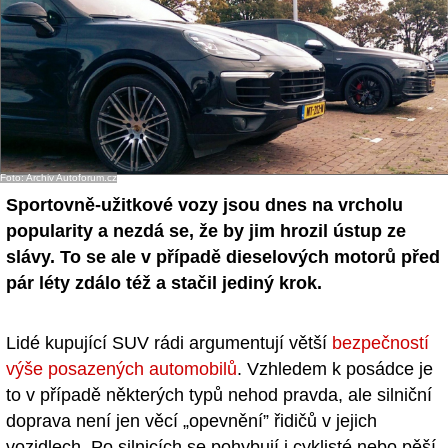
- Ostatní
Diskuzní fórum
Sledujte nás!
Foto: Archiv Autoforum.cz
Sportovně-užitkové vozy jsou dnes na vrcholu
popularity a nezdá se, že by jim hrozil ústup ze
slávy. To se ale v případě dieselových motorů před
pár léty zdálo též a stačil jediný krok.
Lidé kupující SUV rádi argumentují větší
bezpečností
výše posazených automobilů
. Vzhledem k posádce je
to v případě některých typů nehod pravda, ale silniční
doprava není jen věcí „opevnění” řidičů v jejich
vozidlech. Po silnicích se pohybují i cyklisté nebo pěší