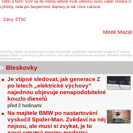
Větší a těžší SUV se do města nehodí kvůli většímu riziku zabití chodce či
cyklisty, rada pro bezpečnost dopravy je tak chce zakázat
Zdroj:
ETSC
Mirek Mazal
Všechny články na Autoforum.cz jsou komentáře vyjadřující stanovisko redakce či autora.
Vyjma článků označených jako inzerce není obsah sponzorován ani jinak obdobně ovlivněn
třetími stranami.
Bleskovky
Je vtipné sledovat, jak generace Z
po letech „elektrické výchovy”
najednou objevuje nenapodobitelné
kouzlo dieselů
před 2 hodinami
Na majitele BMW po nastartování
vyskočil Spider-Man. Zvědaví na něj
nejsou, ale musí si zvykat, je to
nový smutný projev moderny