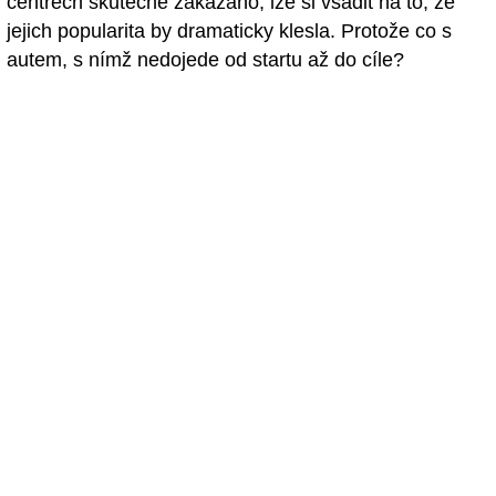
centrech skutečně zakázáno, lze si vsadit na to, že
jejich popularita by dramaticky klesla. Protože co s
autem, s nímž nedojede od startu až do cíle?