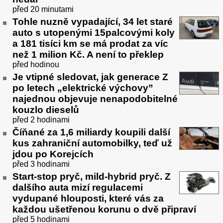
před 20 minutami
Tohle nuzně vypadající, 34 let staré
auto s utopenými 15palcovými koly
a 181 tisíci km se má prodat za víc
než 1 milion Kč. A není to překlep
před hodinou
Je vtipné sledovat, jak generace Z
po letech „elektrické výchovy”
najednou objevuje nenapodobitelné
kouzlo dieselů
před 2 hodinami
Číňané za 1,6 miliardy koupili další
kus zahraniční automobilky, teď už
jdou po Korejcích
před 3 hodinami
Start-stop pryč, mild-hybrid pryč. Z
dalšího auta mizí regulacemi
vydupané hlouposti, které vás za
každou ušetřenou korunu o dvě připraví
před 5 hodinami