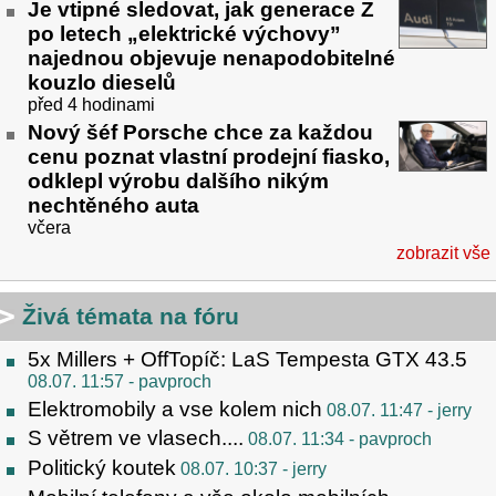
Je vtipné sledovat, jak generace Z
po letech „elektrické výchovy”
najednou objevuje nenapodobitelné
kouzlo dieselů
před 4 hodinami
Nový šéf Porsche chce za každou
cenu poznat vlastní prodejní fiasko,
odklepl výrobu dalšího nikým
nechtěného auta
včera
zobrazit vše
Živá témata na fóru
5x Millers + OffTopíč: LaS Tempesta GTX 43.5
08.07. 11:57
- pavproch
Elektromobily a vse kolem nich
08.07. 11:47
- jerry
S větrem ve vlasech....
08.07. 11:34
- pavproch
Politický koutek
08.07. 10:37
- jerry