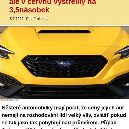
ale v červnu vystřelily na
3,5násobek
8.7.2026
|
Petr Prokopec
Foto: Subaru
Některé automobilky mají pocit, že ceny jejich aut
nemají na rozhodování lidí velký vliv, zvlášť pokud
se tak jako tak pohybují nad průměrem. Případ