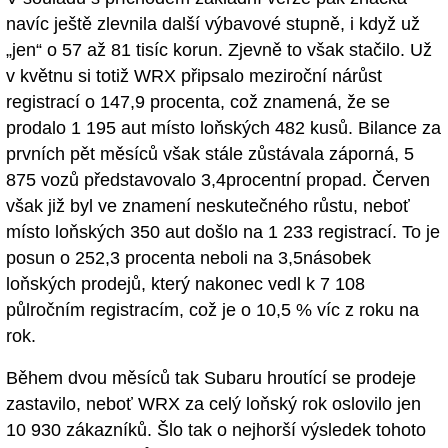
navíc ještě zlevnila další výbavové stupně, i když už
„jen“ o 57 až 81 tisíc korun. Zjevně to však stačilo. Už
v květnu si totiž WRX připsalo meziroční nárůst
registrací o 147,9 procenta, což znamená, že se
prodalo 1 195 aut místo loňských 482 kusů. Bilance za
prvních pět měsíců však stále zůstávala záporná, 5
875 vozů představovalo 3,4procentní propad. Červen
však již byl ve znamení neskutečného růstu, neboť
místo loňských 350 aut došlo na 1 233 registrací. To je
posun o 252,3 procenta neboli na 3,5násobek
loňských prodejů, který nakonec vedl k 7 108
půlročním registracím, což je o 10,5 % víc z roku na
rok.
Během dvou měsíců tak Subaru hroutící se prodeje
zastavilo, neboť WRX za celý loňský rok oslovilo jen
10 930 zákazníků. Šlo tak o nejhorší výsledek tohoto