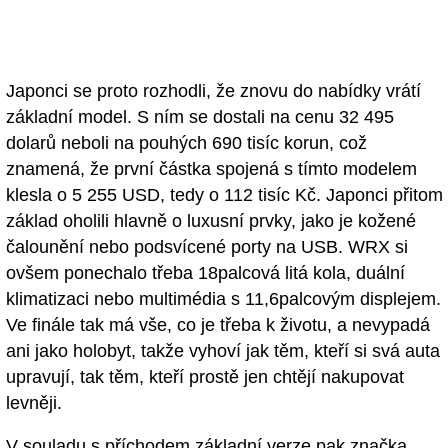
Japonci se proto rozhodli, že znovu do nabídky vrátí
základní model. S ním se dostali na cenu 32 495
dolarů neboli na pouhých 690 tisíc korun, což
znamená, že první částka spojená s tímto modelem
klesla o 5 255 USD, tedy o 112 tisíc Kč. Japonci přitom
základ oholili hlavně o luxusní prvky, jako je kožené
čalounění nebo podsvícené porty na USB. WRX si
ovšem ponechalo třeba 18palcová litá kola, duální
klimatizaci nebo multimédia s 11,6palcovým displejem.
Ve finále tak má vše, co je třeba k životu, a nevypadá
ani jako holobyt, takže vyhoví jak těm, kteří si svá auta
upravují, tak těm, kteří prostě jen chtějí nakupovat
levněji.
V souladu s příchodem základní verze pak značka