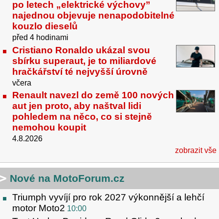
po letech „elektrické výchovy”
najednou objevuje nenapodobitelné
kouzlo dieselů
před 4 hodinami
Cristiano Ronaldo ukázal svou
sbírku superaut, je to miliardové
hračkářství té nejvyšší úrovně
včera
Renault navezl do země 100 nových
aut jen proto, aby naštval lidi
pohledem na něco, co si stejně
nemohou koupit
4.8.2026
zobrazit vše
Nové na MotoForum.cz
Triumph vyvíjí pro rok 2027 výkonnější a lehčí
motor Moto2
10:00