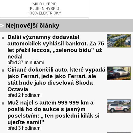
Nejnovější články
Další významný dodavatel
automobilek vyhlásil bankrot. Za 75
let přežil leccos, „zelenou bídu” už
nedal
před 37 minutami
Číňané dokončili auto, které vypadá
jako Ferrari, jede jako Ferrari, ale
stát bude jako dieselová Škoda
Octavia
před 2 hodinami
Muž najel s autem 999 999 km a
posílá ho do aukce s jasným
poselstvím: „Ten poslední kilák si
ujeďte sami!”
před 3 hodinami