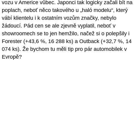
vozu v Americe vůbec. Japonci tak logicky začali bít na
poplach, neboť něco takového u „haló modelu“, který
vábí klientelu i k ostatním vozům značky, nebylo
žádoucí. Pád cen se ale zjevně vyplatil, neboť v
showroomech se to jen hemžilo, načež si o polepšily i
Forester (+43,6 %, 16 288 ks) a Outback (+32,7 %, 14
074 ks). Že bychom tu měli tip pro pár automobilek v
Evropě?