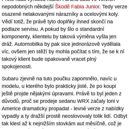
nepodobných někdejší
Škodě Fabia Junior
. Tedy verze
osazené nelakovanými nárazníky a ocelovými koly.
Vědí totiž, že právě tyto doplňky ihned skončí na
podlaze servisu. A pokud by šlo o standardní
komponenty, klientelu by taková výměna vyšla jen
dráž. Automobilka by pak sice jednorázově vydělala
víc, ovšem jen stěží by mohla počítat s tím, že se k ní
takový klient bude opakovaně vracet plný
spokojenosti.
Subaru zjevně na tuto poučku zapomnělo, navíc u
modelu, u kterého bylo prakticky jisté, že po koupi
ještě projde nějakými úpravami. Právě to byl jeden z
důvodů, proč se prodeje sedanu WRX začaly loni v
Americe dramaticky propadat - levné verze z nabídky
vypadly a ty dražší prostě neoslovovaly tolik lidí. Odbyt
tak klesl až k nejnižším stovkám aut měsíčně, což je