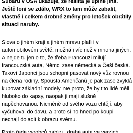
Subaru v USA ukazuje, že realita je úplně jiná.
Ještě loni se zdálo, WRX to tam může zabalit,
vlastně i celkem drobné změny pro letošek obrátily
situaci naruby.
Slova o jiném kraji a jiném mravu platí i v
automobilovém světě, možná i víc než v mnoha jiných.
A nejde tu jen o to, že třeba Francouzi milují
francouzská auta, Němci zase německá a Češi česká.
Takoví Japonci jsou schopni pasovat nový vůz rovnou
na člena rodiny. Spousta Američanů je pak zase zvyklá
kupovat základní modely. Ne proto, že by tito lidé měli
hluboko do kapsy, naopak ji mají slušně
napěchovanou. Nicméně od svého vozu chtějí, aby
vyčuhoval do davu, a proto si ho hned po koupi
nechají doladit k obrazu svému.
Proto řada výrobců nabízí i drahá auta ve verzích