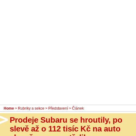
- Ostatní
Diskuzní fórum
Sledujte nás!
Home
>
Rubriky a sekce
>
Představení
> Článek
Prodeje Subaru se hroutily, po
slevě až o 112 tisíc Kč na auto