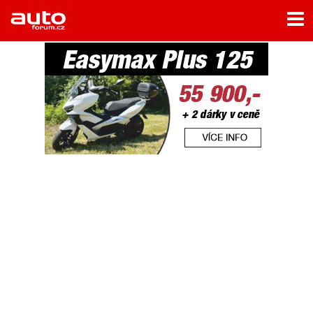
Menu
Home
Rubriky
- Testy aut
- Jízdní dojmy a další testy
- Bleskovky
- Představení
- Fascinace a historie
- Život řidiče
- Tuning
- Technika
- Zajímavosti