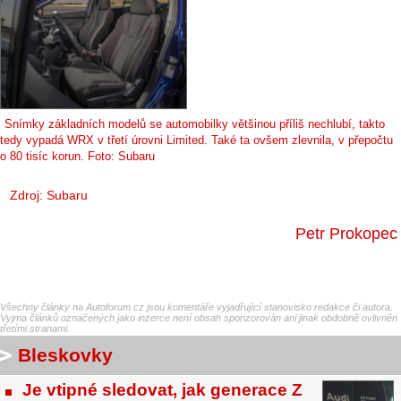
Snímky základních modelů se automobilky většinou příliš nechlubí, takto
tedy vypadá WRX v třetí úrovni Limited. Také ta ovšem zlevnila, v přepočtu
o 80 tisíc korun. Foto: Subaru
Zdroj: Subaru
Petr Prokopec
Všechny články na Autoforum.cz jsou komentáře vyjadřující stanovisko redakce či autora.
Vyjma článků označených jako inzerce není obsah sponzorován ani jinak obdobně ovlivněn
třetími stranami.
Bleskovky
Je vtipné sledovat, jak generace Z