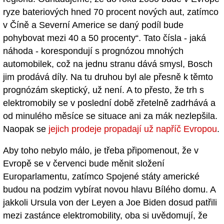
ryze bateriových hned 70 procent nových aut, zatímco
v Číně a Severní Americe se daný podíl bude
pohybovat mezi 40 a 50 procenty“. Tato čísla - jaká
náhoda - korespondují s prognózou mnohých
automobilek, což na jednu stranu dává smysl, Bosch
jim prodává díly. Na tu druhou byl ale přesně k těmto
prognózám skeptický, už není. A to přesto, že trh s
elektromobily se v poslední době zřetelně zadrhává a
od minulého měsíce se situace ani za mák nezlepšila.
Naopak se
jejich prodeje propadají už napříč Evropou
.
Aby toho nebylo málo, je třeba připomenout, že v
Evropě se v červenci bude měnit složení
Europarlamentu, zatímco Spojené státy americké
budou na podzim vybírat novou hlavu Bílého domu. A
jakkoli Ursula von der Leyen a Joe Biden dosud patřili
mezi zastánce elektromobility, oba si uvědomují, že