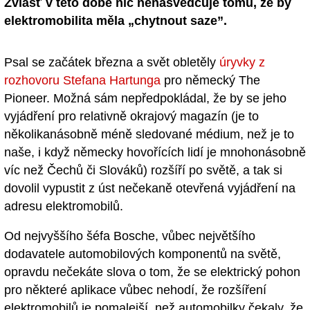
Zvlášť v této době nic nenasvědčuje tomu, že by
elektromobilita měla „chytnout saze”.
Psal se začátek března a svět obletěly
úryvky z
rozhovoru Stefana Hartunga
pro německý The
Pioneer. Možná sám nepředpokládal, že by se jeho
vyjádření pro relativně okrajový magazín (je to
několikanásobně méně sledované médium, než je to
naše, i když německy hovořících lidí je mnohonásobně
víc než Čechů či Slováků) rozšíří po světě, a tak si
dovolil vypustit z úst nečekaně otevřená vyjádření na
adresu elektromobilů.
Od nejvyššího šéfa Bosche, vůbec největšího
dodavatele automobilových komponentů na světě,
opravdu nečekáte slova o tom, že se elektrický pohon
pro některé aplikace vůbec nehodí, že rozšíření
elektromobilů je pomalejší, než automobilky čekaly, že