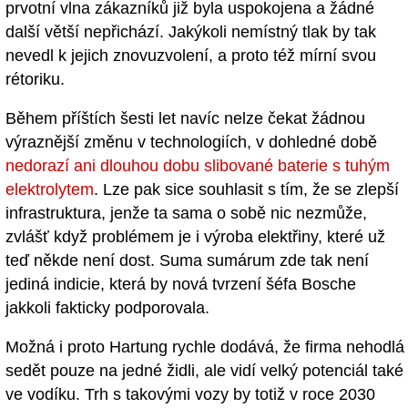
prvotní vlna zákazníků již byla uspokojena a žádné
další větší nepřichází. Jakýkoli nemístný tlak by tak
nevedl k jejich znovuzvolení, a proto též mírní svou
rétoriku.
Během příštích šesti let navíc nelze čekat žádnou
výraznější změnu v technologiích, v dohledné době
nedorazí ani dlouhou dobu slibované baterie s tuhým
elektrolytem
. Lze pak sice souhlasit s tím, že se zlepší
infrastruktura, jenže ta sama o sobě nic nezmůže,
zvlášť když problémem je i výroba elektřiny, které už
teď někde není dost. Suma sumárum zde tak není
jediná indicie, která by nová tvrzení šéfa Bosche
jakkoli fakticky podporovala.
Možná i proto Hartung rychle dodává, že firma nehodlá
sedět pouze na jedné židli, ale vidí velký potenciál také
ve vodíku. Trh s takovými vozy by totiž v roce 2030