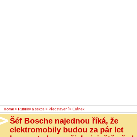
- Ostatní
Diskuzní fórum
Sledujte nás!
Home
>
Rubriky a sekce
>
Představení
> Článek
Šéf Bosche najednou říká, že
elektromobily budou za pár let