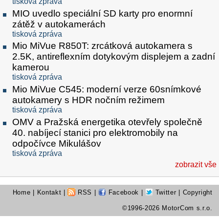
tisková zpráva
MIO uvedlo speciální SD karty pro enormní
zátěž v autokamerách
tisková zpráva
Mio MiVue R850T: zrcátková autokamera s
2.5K, antireflexním dotykovým displejem a zadní
kamerou
tisková zpráva
Mio MiVue C545: moderní verze 60snímkové
autokamery s HDR nočním režimem
tisková zpráva
OMV a Pražská energetika otevřely společně
40. nabíjecí stanici pro elektromobily na
odpočívce Mikulášov
tisková zpráva
zobrazit vše
Home
|
Kontakt
|
RSS
|
Facebook
|
Twitter
| Copyright
©1996-2026 MotorCom s.r.o.