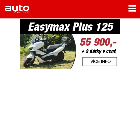
Menu
Home
Rubriky
- Testy aut
- Jízdní dojmy a další testy
- Bleskovky
- Představení
- Fascinace a historie
- Život řidiče
- Tuning
- Technika
- Zajímavosti