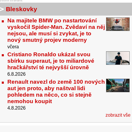
třetími stranami.
Bleskovky
Na majitele BMW po nastartování
vyskočil Spider-Man. Zvědaví na něj
nejsou, ale musí si zvykat, je to
nový smutný projev moderny
včera
Cristiano Ronaldo ukázal svou
sbírku superaut, je to miliardové
hračkářství té nejvyšší úrovně
6.8.2026
Renault navezl do země 100 nových
aut jen proto, aby naštval lidi
pohledem na něco, co si stejně
nemohou koupit
4.8.2026
zobrazit vše