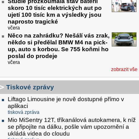
Studie prozkoumala stav baterií
skoro 10 tisíc elektrických aut po
ujetí 100 tisíc km a výsledky jsou
naprosto tragické
včera
Něco na zahrádku? Nešálí vás zrak,
někdo si předělal BMW M4 na pick-
up, auto s korbou. Se 755 koňmi ho
poslal do prodeje
včera
zobrazit vše
Tiskové zprávy
Liftago Limousine je nově dostupné přímo v
aplikaci
tisková zpráva
Mio MiSentry 12T, tříkanálová autokamera, k níž
se připojíte na dálku, pošle vám upozornění a
ukládá videa do cloudu