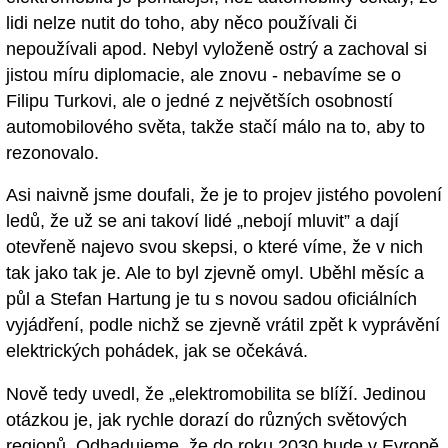
lidi nelze nutit do toho, aby něco používali či
nepoužívali apod. Nebyl vyloženě ostrý a zachoval si
jistou míru diplomacie, ale znovu - nebavíme se o
Filipu Turkovi, ale o jedné z největších osobností
automobilového světa, takže stačí málo na to, aby to
rezonovalo.
Asi naivně jsme doufali, že je to projev jistého povolení
ledů, že už se ani takoví lidé „nebojí mluvit” a dají
otevřeně najevo svou skepsi, o které víme, že v nich
tak jako tak je. Ale to byl zjevně omyl. Uběhl měsíc a
půl a Stefan Hartung je tu s novou sadou oficiálních
vyjádření, podle nichž se zjevně vrátil zpět k vyprávění
elektrických pohádek, jak se očekává.
Nově tedy uvedl, že „elektromobilita se blíží. Jedinou
otázkou je, jak rychle dorazí do různých světových
regionů. Odhadujeme, že do roku 2030 bude v Evropě