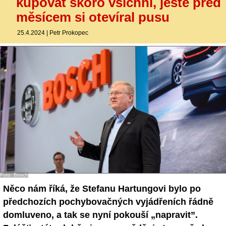
kupovat skoro všichni, ještě před
měsícem si otevíral pusu
25.4.2024
|
Petr Prokopec
Foto: Bosch
Něco nám říká, že Stefanu Hartungovi bylo po
předchozích pochybovačných vyjádřeních řádně
domluveno, a tak se nyní pokouší „napravit”.