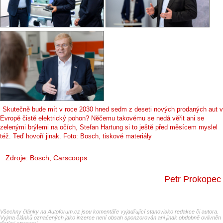
Skutečně bude mít v roce 2030 hned sedm z deseti nových prodaných aut v
Evropě čistě elektrický pohon? Něčemu takovému se nedá věřit ani se
zelenými brýlemi na očích, Stefan Hartung si to ještě před měsícem myslel
též. Teď hovoří jinak. Foto: Bosch, tiskové materiály
Zdroje: Bosch,
Carscoops
Petr Prokopec
Všechny články na Autoforum.cz jsou komentáře vyjadřující stanovisko redakce či autora.
Vyjma článků označených jako inzerce není obsah sponzorován ani jinak obdobně ovlivněn