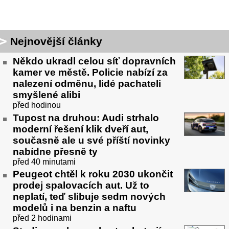
Nejnovější články
Někdo ukradl celou síť dopravních
kamer ve městě. Policie nabízí za
nalezení odměnu, lidé pachateli
smyšlené alibi
před hodinou
Tupost na druhou: Audi strhalo
moderní řešení klik dveří aut,
současně ale u své příští novinky
nabídne přesně ty
před 40 minutami
Peugeot chtěl k roku 2030 ukončit
prodej spalovacích aut. Už to
neplatí, teď slibuje sedm nových
modelů i na benzin a naftu
před 2 hodinami